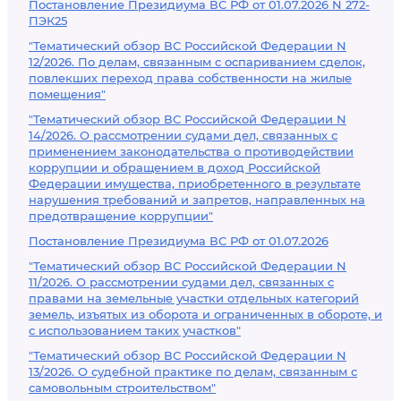
Постановление Президиума ВС РФ от 01.07.2026 N 272-
ПЭК25
"Тематический обзор ВС Российской Федерации N
12/2026. По делам, связанным с оспариванием сделок,
повлекших переход права собственности на жилые
помещения"
"Тематический обзор ВС Российской Федерации N
14/2026. О рассмотрении судами дел, связанных с
применением законодательства о противодействии
коррупции и обращением в доход Российской
Федерации имущества, приобретенного в результате
нарушения требований и запретов, направленных на
предотвращение коррупции"
Постановление Президиума ВС РФ от 01.07.2026
"Тематический обзор ВС Российской Федерации N
11/2026. О рассмотрении судами дел, связанных с
правами на земельные участки отдельных категорий
земель, изъятых из оборота и ограниченных в обороте, и
с использованием таких участков"
"Тематический обзор ВС Российской Федерации N
13/2026. О судебной практике по делам, связанным с
самовольным строительством"