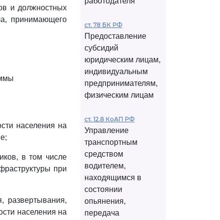
работодателя
тов и должностных
ла, принимающего
ст. 78 БК РФ
Предоставление
субсидий
юридическим лицам,
индивидуальным
аммы
предпринимателям,
физическим лицам
ст. 12.8 КоАП РФ
сти населения на
Управление
е;
транспортным
средством
иков, в том числе
водителем,
фраструктуры при
находящимся в
состоянии
, развертывания,
опьянения,
ости населения на
передача