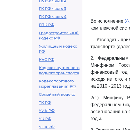
ГК РФ часть 2
ГК РФ часть 3
ГК РФ часть 4
Во исполнение
Ук
ГПК РФ
комплексной сист
Градостроительный
кодекс РФ
1. Утвердить пр
Жилищный кодекс
транспорте (далее
РФ
2. Федеральным
КАС РФ
Минфином Росс
Кодекс внутреннего
финансовый год 
водного транспорта
исходя из того, 
Кодекс торгового
на 2010 - 2013 го
мореплавания РФ
Семейный кодекс
2(1). Минфину Р
ТК РФ
федеральном бюд
УИК РФ
ассигнования на
годы.
УК РФ
УПК РФ