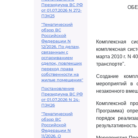
Президиума ВС РФ
ОБЕ
от 01.07.2026 N 272-
ПЭК25
"Тематический
обзор ВС
Российской
Федерации N
Комплексная си
12/2026. По делам,
комплексная сис
связанным с
марта 2010 г. N 
оспариванием
сделок, повлекших
транспорте".
переход права
собственности на
Создание компл
жилые помещения"
мероприятий в с
Постановление
незаконного вмеш
Президиума ВС РФ
от 01.07.2026 N 24-
Комплексной про
ПЭК26
Программа) опре
"Тематический
порядок реализа
обзор ВС
Российской
результативность
Федерации N
11/2026. О
Мероприятия Прог