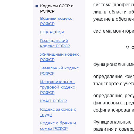
система професси
Кодексы СССР и
РСФСР
лиц в области о
Водный кодекс
участие в обеспе
РСФСР
система монитори
ГПК РСФСР
Гражданский
кодекс РСФСР
V. 
Жилищный кодекс
РСФСР
Функциональными
Земельный кодекс
РСФСР
определение ком
Исправительно -
транспорте с учет
трудовой кодекс
РСФСР
определение ресу
КоАП РСФСР
финансовых сред
Кодекс законов о
софинансировани
труде
Функциональные 
Кодекс о браке и
семье РСФСР
развития и совер