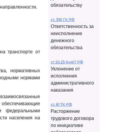
обязательству
 направленности.
ст. 395 ГК РФ
Ответственность за
неисполнение
денежного
обязательства
на транспорте от
ст 20.25 КоАП РФ
Уклонение от
тва, нормативных
исполнения
ародными нормами
административного
наказания
заимосвязанные
обеспечивающие
ст. 81 ТК РФ
ии федеральными
Расторжение
сти населения на
трудового договора
по инициативе