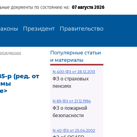
льные документы по состоянию на:
07 августа 2026
Законы
Президент
Правительство
Популярные статьи
тверждении
и материалы
N 400-ФЗ от 28.12.2013
-р (ред. от
ФЗ о страховых
ммы
пенсиях
е>
N 69-ФЗ от 21.12.1994
ФЗ о пожарной
безопасности
N 40-ФЗ от 25.04.2002