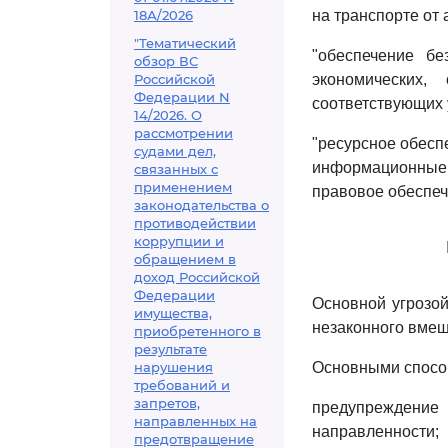
18А/2026
на транспорте от 
"Тематический
"обеспечение бе
обзор ВС
Российской
экономических
Федерации N
соответствующих 
14/2026. О
рассмотрении
"ресурсное обесп
судами дел,
информационные,
связанных с
применением
правовое обеспе
законодательства о
противодействии
коррупции и
обращением в
доход Российской
Федерации
Основной угрозой
имущества,
незаконного вмеш
приобретенного в
результате
нарушения
Основными способ
требований и
запретов,
предупреждение
направленных на
направленности;
предотвращение