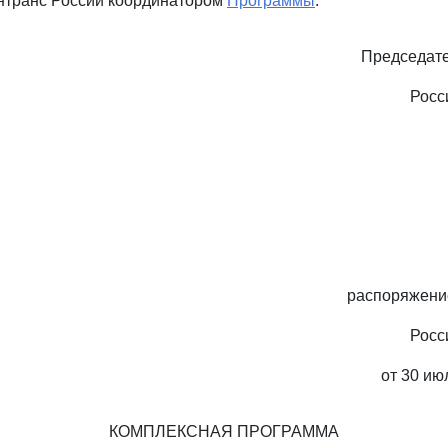
нтранс России координатором
Программы
.
Председате
Росс
распоряжени
Росс
от 30 ию
КОМПЛЕКСНАЯ ПРОГРАММА