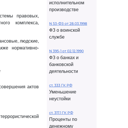
исполнительном
производстве
истемы правовых,
ого комплекса,
N 53-ФЗ от 28.03.1998
ФЗ о воинской
службе
ансовые, людские,
акже нормативно-
N 395-1 от 02.12.1990
ФЗ о банках и
банковской
е
деятельности
ст. 333 ГК РФ
 совершения актов
Уменьшение
неустойки
ст. 317.1 ГК РФ
еррористической
Проценты по
денежному