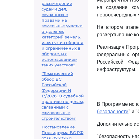
рассмотрении
на создание ко
судами дел,
связанных с
первоочередных 
правами на
земельные участки
На втором этапе
отдельных
развертывание ко
категорий земель,
изъятых из оборота
Реализация Прогр
и ограниченных в
обороте, и с
федеральных орг
использованием
Российской Фед
таких участков"
инфраструктуры.
"Тематический
обзор ВС
Российской
Федерации N
13/2026. О судебной
практике по делам,
В Программе испо
связанным с
безопасности
" и 
самовольным
строительством"
Дополнительно и
Постановление
Президиума ВС РФ
"безопасность на
от 01.07.2026 N