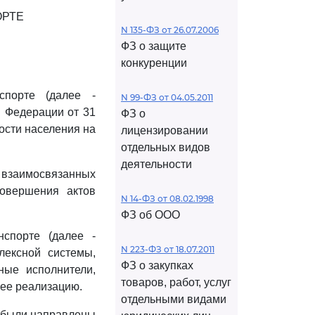
ОРТЕ
N 135-ФЗ от 26.07.2006
ФЗ о защите
конкуренции
спорте (далее -
N 99-ФЗ от 04.05.2011
 Федерации от 31
ФЗ о
ости населения на
лицензировании
отдельных видов
деятельности
взаимосвязанных
совершения актов
N 14-ФЗ от 08.02.1998
ФЗ об ООО
нспорте (далее -
N 223-ФЗ от 18.07.2011
лексной системы,
ФЗ о закупках
ные исполнители,
товаров, работ, услуг
 ее реализацию.
отдельными видами
) были направлены