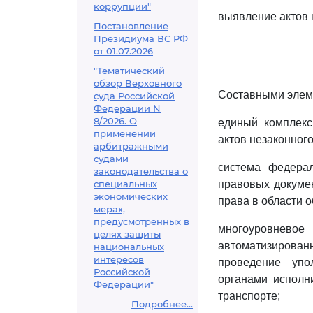
коррупции"
выявление актов 
Постановление
Президиума ВС РФ
от 01.07.2026
"Тематический
обзор Верховного
Составными элем
суда Российской
Федерации N
8/2026. О
единый комплекс
применении
актов незаконног
арбитражными
судами
система федерал
законодательства о
специальных
правовых докуме
экономических
права в области 
мерах,
предусмотренных в
многоуровнево
целях защиты
автоматизиров
национальных
интересов
проведение упо
Российской
органами исполн
Федерации"
транспорте;
Подробнее...