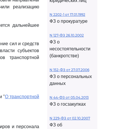
юридических лиц
чили реализацию
N 2202-1 от 17.01.1992
ФЗ о прокуратуре
яется дальнейшее
N 127-ФЗ 26.10.2002
ФЗ о
ние сил и средств
несостоятельности
власти субъектов
(банкротстве)
ов транспортной
N 152-ФЗ от 27.07.2006
ФЗ о персональных
данных
 "
О транспортной
N 44-ФЗ от 05.04.2013
ФЗ о госзакупках
N 229-ФЗ от 02.10.2007
ФЗ об
жиров и персонала