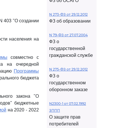
ФЗ об ОСАГО
N 273-ФЗ от 29.12.2012
N 403 "О создании
ФЗ об образовании
N 79-ФЗ от 27.07.2004
сти населения на
ФЗ о
государственной
гражданской службе
ммы
совместно с
а на очередной
N 275-ФЗ от 29.12.2012
изацию
Программы
ФЗ о
ерального бюджета
государственном
оборонном заказе
льного закона "О
годов" бюджетные
N2300-1 от 07.02.1992
мой
на 2020 - 2022
ЗППП
О защите прав
потребителей