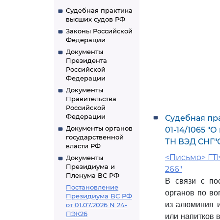
Судебная практика
высших судов РФ
Законы Российской
Федерации
Документы
Президента
Российской
Федерации
Документы
Правительства
Российской
Федерации
Судебная пра
Документы органов
01-14/1065 "
государственной
ТН ВЭД СНГ"
власти РФ
<Письмо> ГТК 
Документы
Президиума и
266"
Пленума ВС РФ
В связи с по
Постановление
органов по во
Президиума ВС РФ
из алюминия и
от 01.07.2026 N 24-
ПЭК26
или напитков 