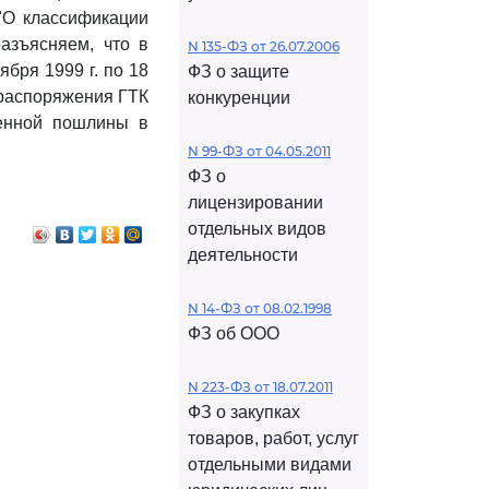
"О классификации
азъясняем, что в
N 135-ФЗ от 26.07.2006
ября 1999 г. по 18
ФЗ о защите
аспоряжения ГТК
конкуренции
женной пошлины в
N 99-ФЗ от 04.05.2011
ФЗ о
лицензировании
отдельных видов
деятельности
N 14-ФЗ от 08.02.1998
ФЗ об ООО
N 223-ФЗ от 18.07.2011
ФЗ о закупках
товаров, работ, услуг
отдельными видами