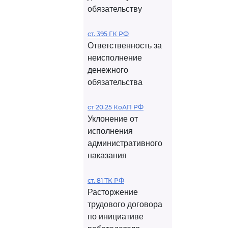
обязательству
ст. 395 ГК РФ
Ответственность за
неисполнение
денежного
обязательства
ст 20.25 КоАП РФ
Уклонение от
исполнения
административного
наказания
ст. 81 ТК РФ
Расторжение
трудового договора
по инициативе