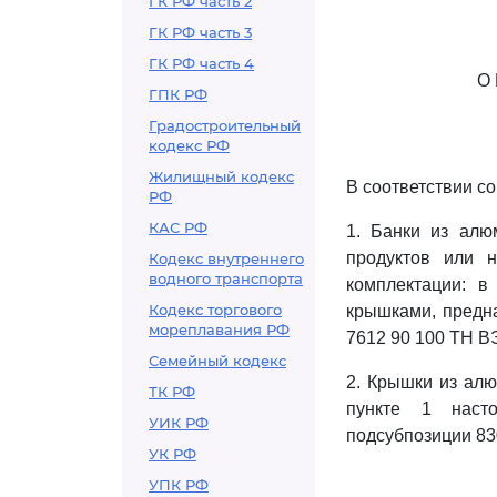
ГК РФ часть 2
ГК РФ часть 3
ГК РФ часть 4
О
ГПК РФ
Градостроительный
кодекс РФ
Жилищный кодекс
В соответствии с
РФ
КАС РФ
1. Банки из алю
продуктов или 
Кодекс внутреннего
водного транспорта
комплектации: в
Кодекс торгового
крышками, предна
мореплавания РФ
7612 90 100 ТН В
Семейный кодекс
2. Крышки из алю
ТК РФ
пункте 1 насто
УИК РФ
подсубпозиции 83
УК РФ
УПК РФ