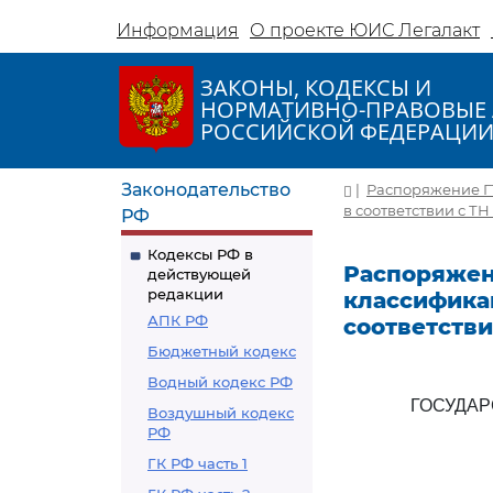
Информация
О проекте ЮИС Легалакт
ЗАКОНЫ, КОДЕКСЫ И
НОРМАТИВНО-ПРАВОВЫЕ 
РОССИЙСКОЙ ФЕДЕРАЦИ
Законодательство
|
Распоряжение ГТ
в соответствии с ТН
РФ
Кодексы РФ в
Распоряжени
действующей
редакции
классификац
АПК РФ
соответстви
Бюджетный кодекс
Водный кодекс РФ
ГОСУДА
Воздушный кодекс
РФ
ГК РФ часть 1