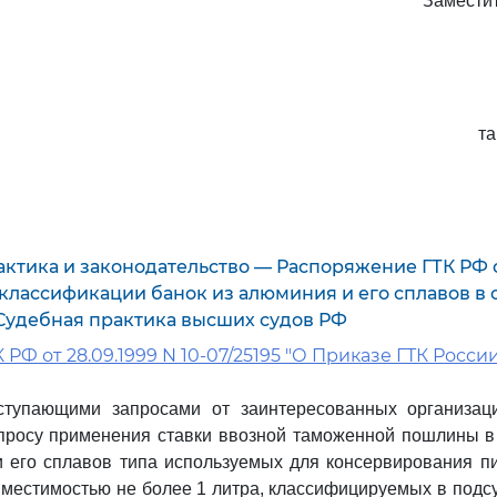
Замести
т
ктика и законодательство — Распоряжение ГТК РФ о
О классификации банок из алюминия и его сплавов в 
Судебная практика высших судов РФ
РФ от 28.09.1999 N 10-07/25195 "О Приказе ГТК России
ступающими запросами от заинтересованных организа
просу применения ставки ввозной таможенной пошлины в
 его сплавов типа используемых для консервирования п
вместимостью не более 1 литра, классифицируемых в подс