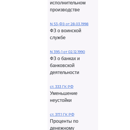
исполнительном
производстве
N 53-ФЗ от 28.03.1998
ФЗ о воинской
службе
N 395-1 от 02.12.1990
ФЗ о банках и
банковской
деятельности
ст. 333 ГК РФ
Уменьшение
неустойки
ст. 317.1 ГК РФ
Проценты по
денежному