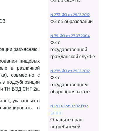
ФЗ об ОСАГО
N 273-ФЗ от 29.12.2012
ОВ
ФЗ об образовании
N 79-ФЗ от 27.07.2004
ФЗ о
рации разъясняю:
государственной
гражданской службе
ирования пищевых
мые в различной
N 275-ФЗ от 29.12.2012
ка), совместно с
ФЗ о
ь в подсубпозиции
государственном
ии ТН ВЭД СНГ 2а.
оборонном заказе
анок, указанных в
N2300-1 от 07.02.1992
ссифицировать в
ЗППП
О защите прав
потребителей