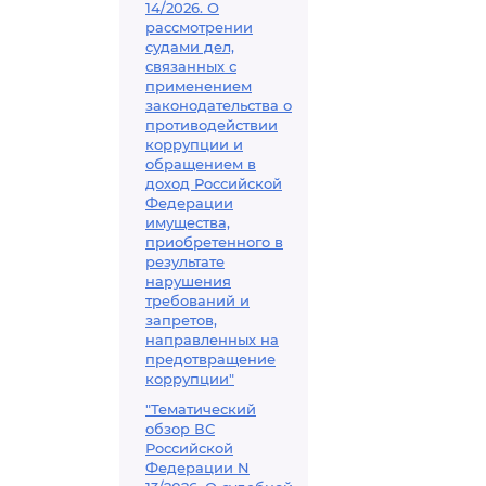
14/2026. О
рассмотрении
судами дел,
связанных с
применением
законодательства о
противодействии
коррупции и
обращением в
доход Российской
Федерации
имущества,
приобретенного в
результате
нарушения
требований и
запретов,
направленных на
предотвращение
коррупции"
"Тематический
обзор ВС
Российской
Федерации N