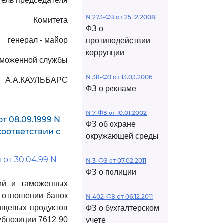
тель председателя
N 273-ФЗ от 25.12.2008
Комитета
ФЗ о
генерал - майор
противодействии
коррупции
аможенной службы
N 38-ФЗ от 13.03.2006
А.А.КАУЛЬБАРС
ФЗ о рекламе
N 7-ФЗ от 10.01.2002
т 08.09.1999 N
ФЗ об охране
соответствии с
окружающей среды
 от 30.04.99 N
N 3-ФЗ от 07.02.2011
ФЗ о полиции
ций и таможенных
 отношении банок
N 402-ФЗ от 06.12.2011
ищевых продуктов
ФЗ о бухгалтерском
убпозиции 7612 90
учете