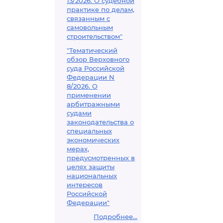
13/2026. О судебной
практике по делам,
связанным с
самовольным
строительством"
"Тематический
обзор Верховного
суда Российской
Федерации N
8/2026. О
применении
арбитражными
судами
законодательства о
специальных
экономических
мерах,
предусмотренных в
целях защиты
национальных
интересов
Российской
Федерации"
Подробнее...