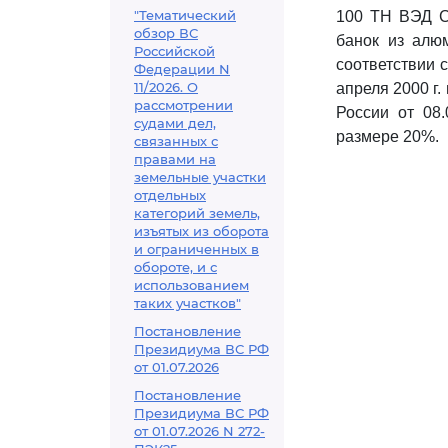
"Тематический
100 ТН ВЭД СН
обзор ВС
банок из алю
Российской
соответствии 
Федерации N
11/2026. О
апреля 2000 г
рассмотрении
России от 08
судами дел,
размере 20%.
связанных с
правами на
земельные участки
отдельных
категорий земель,
изъятых из оборота
и ограниченных в
обороте, и с
использованием
таких участков"
Постановление
Президиума ВС РФ
от 01.07.2026
Постановление
Президиума ВС РФ
от 01.07.2026 N 272-