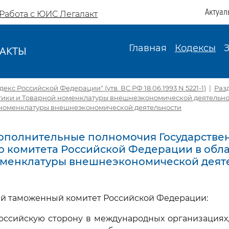
Актуал
Работа с ЮИС Легалакт
Главная
Кодексы
АКТЫ
И
кс Российской Федерации" (утв. ВС РФ 18.06.1993 N 5221-1)
|
Разд
тики и Товарной номенклатуры внешнеэкономической деятельно
номенклатуры внешнеэкономической деятельности
 Дополнительные полномочия Государстве
 комитета Российской Федерации в обл
оменклатуры внешнеэкономической деят
й таможенный комитет Российской Федерации:
российскую сторону в международных организациях