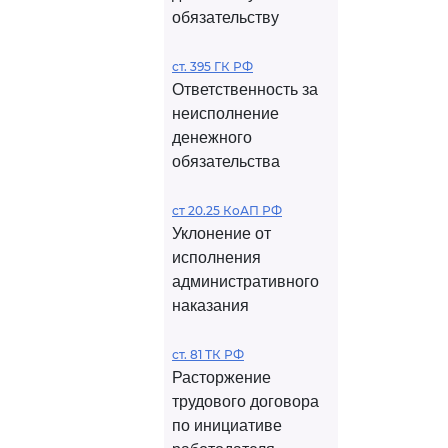
обязательству
ст. 395 ГК РФ
Ответственность за
неисполнение
денежного
обязательства
ст 20.25 КоАП РФ
Уклонение от
исполнения
административного
наказания
ст. 81 ТК РФ
Расторжение
трудового договора
по инициативе