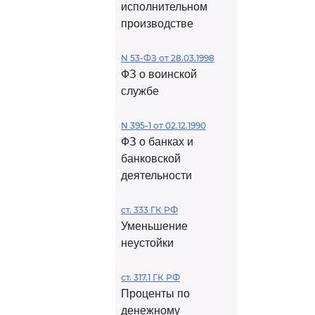
исполнительном
производстве
N 53-ФЗ от 28.03.1998
ФЗ о воинской
службе
N 395-1 от 02.12.1990
ФЗ о банках и
банковской
деятельности
ст. 333 ГК РФ
Уменьшение
неустойки
ст. 317.1 ГК РФ
Проценты по
денежному