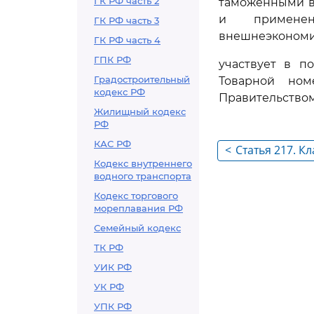
ГК РФ часть 2
таможенными во
и применен
ГК РФ часть 3
внешнеэкономи
ГК РФ часть 4
ГПК РФ
участвует в п
Градостроительный
Товарной ном
кодекс РФ
Правительство
Жилищный кодекс
РФ
КАС РФ
<
Статья 217. К
Кодекс внутреннего
водного транспорта
Кодекс торгового
мореплавания РФ
Семейный кодекс
ТК РФ
УИК РФ
УК РФ
УПК РФ