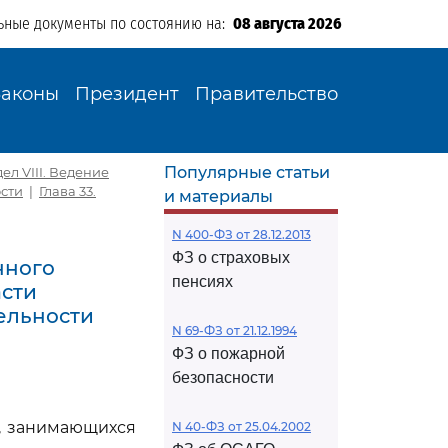
ьные документы по состоянию на:
08 августа 2026
Законы
Президент
Правительство
Популярные статьи
ел VIII. Ведение
сти
|
Глава 33.
и материалы
N 400-ФЗ от 28.12.2013
ФЗ о страховых
нного
пенсиях
асти
ельности
N 69-ФЗ от 21.12.1994
ФЗ о пожарной
безопасности
, занимающихся
N 40-ФЗ от 25.04.2002