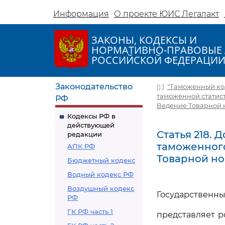
Информация
О проекте ЮИС Легалакт
ЗАКОНЫ, КОДЕКСЫ И
НОРМАТИВНО-ПРАВОВЫЕ 
РОССИЙСКОЙ ФЕДЕРАЦИ
Законодательство
|
"Таможенный коде
таможенной статис
РФ
Ведение Товарной 
Кодексы РФ в
действующей
Статья 218.
редакции
таможенного
АПК РФ
Товарной н
Бюджетный кодекс
Водный кодекс РФ
Воздушный кодекс
Государственны
РФ
ГК РФ часть 1
представляет 