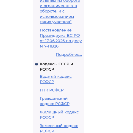
изъятых из оборота
и ограниченных в
обороте, и с
использованием
таких участков"
Постановление
Президиума ВС РФ
от 17.06.2026 по делу
N 7-ПВ26
Подробнее...
Кодексы СССР и
РСФСР
Водный кодекс
РСФСР
ГПК РСФСР
Гражданский
кодекс РСФСР
Жилищный кодекс
РСФСР
Земельный кодекс
РСФСР