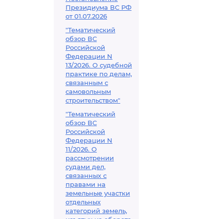
Президиума ВС РФ
от 01.07.2026
"Тематический
обзор ВС
Российской
Федерации N
13/2026. О судебной
практике по делам,
связанным с
самовольным
строительством"
"Тематический
обзор ВС
Российской
Федерации N
11/2026. О
рассмотрении
судами дел,
связанных с
правами на
земельные участки
отдельных
категорий земель,