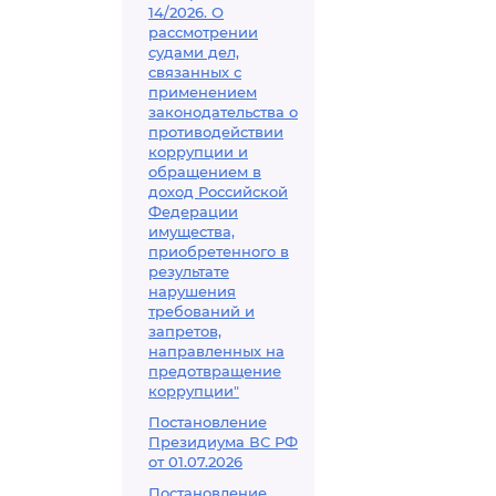
14/2026. О
рассмотрении
судами дел,
связанных с
применением
законодательства о
противодействии
коррупции и
обращением в
доход Российской
Федерации
имущества,
приобретенного в
результате
нарушения
требований и
запретов,
направленных на
предотвращение
коррупции"
Постановление
Президиума ВС РФ
от 01.07.2026
Постановление