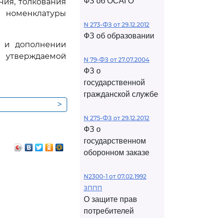
ФЗ об ОСАГО
ния, толкования
оменклатуры
N 273-ФЗ от 29.12.2012
ФЗ об образовании
и и дополнении
 утверждаемой
N 79-ФЗ от 27.07.2004
ФЗ о
государственной
гражданской службе
>
N 275-ФЗ от 29.12.2012
ФЗ о
государственном
оборонном заказе
N2300-1 от 07.02.1992
ЗППП
О защите прав
потребителей