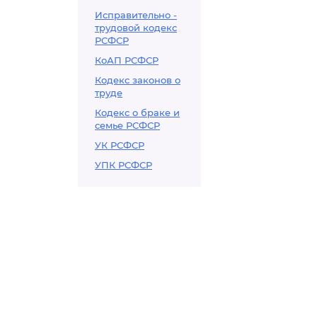
Исправительно -
трудовой кодекс
РСФСР
КоАП РСФСР
Кодекс законов о
труде
Кодекс о браке и
семье РСФСР
УК РСФСР
УПК РСФСР