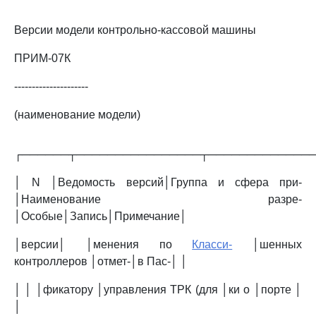
Версии модели контрольно-кассовой машины
ПРИМ-07К
---------------------
(наименование модели)
┌──────┬────────────────┬─────────────
│ N │Ведомость версий│Группа и сфера при-
│Наименование разре-
│Особые│Запись│Примечание│
│версии│ │менения по
Класси-
│шенных
контроллеров │отмет-│в Пас-│ │
│ │ │фикатору │управления ТРК (для │ки о │порте │
│