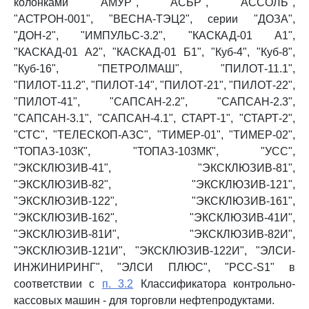
колонками "АМУР", "АСБР", "АССОЛЬ",
"АСТРОН-001", "ВЕСНА-ТЭЦ2", серии "ДОЗА",
"ДОН-2", "ИМПУЛЬС-3.2", "КАСКАД-01 А1",
"КАСКАД-01 А2", "КАСКАД-01 Б1", "Куб-4", "Куб-8",
"Куб-16", "ПЕТРОЛМАШ", "ПИЛОТ-11.1",
"ПИЛОТ-11.2", "ПИЛОТ-14", "ПИЛОТ-21", "ПИЛОТ-22",
"ПИЛОТ-41", "САПСАН-2.2", "САПСАН-2.3",
"САПСАН-3.1", "САПСАН-4.1", СТАРТ-1", "СТАРТ-2",
"СТС", "ТЕЛЕСКОП-АЗС", "ТИМЕР-01", "ТИМЕР-02",
"ТОПАЗ-103К", "ТОПАЗ-103МК", "УСС",
"ЭКСКЛЮЗИВ-41", "ЭКСКЛЮЗИВ-81",
"ЭКСКЛЮЗИВ-82", "ЭКСКЛЮЗИВ-121",
"ЭКСКЛЮЗИВ-122", "ЭКСКЛЮЗИВ-161",
"ЭКСКЛЮЗИВ-162", "ЭКСКЛЮЗИВ-41И",
"ЭКСКЛЮЗИВ-81И", "ЭКСКЛЮЗИВ-82И",
"ЭКСКЛЮЗИВ-121И", "ЭКСКЛЮЗИВ-122И", "ЭЛСИ-
ИНЖИНИРИНГ", "ЭЛСИ ПЛЮС", "PCC-S1" в
соответствии с
п. 3.2
Классификатора контрольно-
кассовых машин - для торговли нефтепродуктами.