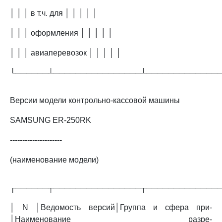
│ │ │ в т.ч. для │ │ │ │ │
│ │ │ оформления │ │ │ │ │
│ │ │ авиаперевозок │ │ │ │ │
└──────┴────────────────┴─────────────
Версии модели контрольно-кассовой машины
SAMSUNG ER-250RK
---------------------
(наименование модели)
┌──────┬────────────────┬─────────────
│ N │Ведомость версий│Группа и сфера при-
│Наименование разре-