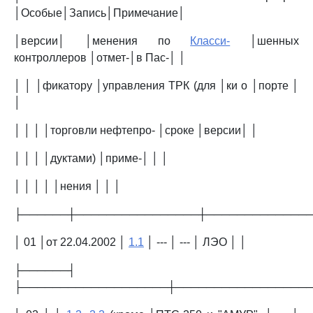
│Особые│Запись│Примечание│
│версии│ │менения по
Класси-
│шенных
контроллеров │отмет-│в Пас-│ │
│ │ │фикатору │управления ТРК (для │ки о │порте │
│
│ │ │ │торговли нефтепро- │сроке │версии│ │
│ │ │ │дуктами) │приме-│ │ │
│ │ │ │ │нения │ │ │
├──────┼────────────────┼─────────────
│ 01 │от 22.04.2002 │
1.1
│ --- │ --- │ ЛЭО │ │
├──────┤
├───────────────────┼─────────────────