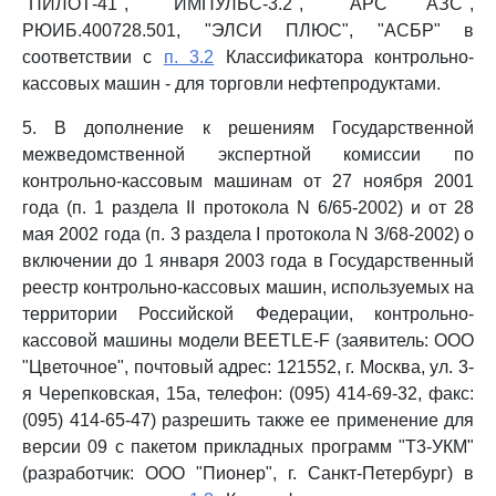
"ПИЛОТ-41", "ИМПУЛЬС-3.2", "АРС АЗС",
РЮИБ.400728.501, "ЭЛСИ ПЛЮС", "АСБР" в
соответствии с
п. 3.2
Классификатора контрольно-
кассовых машин - для торговли нефтепродуктами.
5. В дополнение к решениям Государственной
межведомственной экспертной комиссии по
контрольно-кассовым машинам от 27 ноября 2001
года (п. 1 раздела II протокола N 6/65-2002) и от 28
мая 2002 года (п. 3 раздела I протокола N 3/68-2002) о
включении до 1 января 2003 года в Государственный
реестр контрольно-кассовых машин, используемых на
территории Российской Федерации, контрольно-
кассовой машины модели BEETLE-F (заявитель: ООО
"Цветочное", почтовый адрес: 121552, г. Москва, ул. 3-
я Черепковская, 15а, телефон: (095) 414-69-32, факс:
(095) 414-65-47) разрешить также ее применение для
версии 09 с пакетом прикладных программ "Т3-УКМ"
(разработчик: ООО "Пионер", г. Санкт-Петербург) в