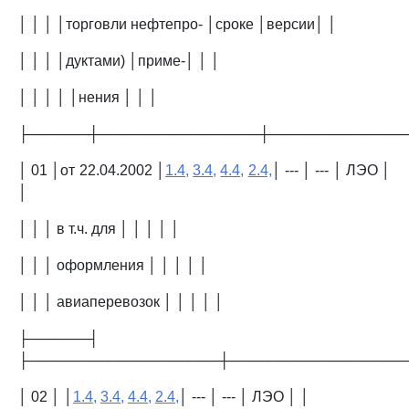
│ │ │ │торговли нефтепро- │сроке │версии│ │
│ │ │ │дуктами) │приме-│ │ │
│ │ │ │ │нения │ │ │
├──────┼────────────────┼─────────────
│ 01 │от 22.04.2002 │
1.4,
3.4,
4.4,
2.4,
│ --- │ --- │ ЛЭО │
│
│ │ │ в т.ч. для │ │ │ │ │
│ │ │ оформления │ │ │ │ │
│ │ │ авиаперевозок │ │ │ │ │
├──────┤
├───────────────────┼─────────────────
│ 02 │ │
1.4,
3.4,
4.4,
2.4,
│ --- │ --- │ ЛЭО │ │