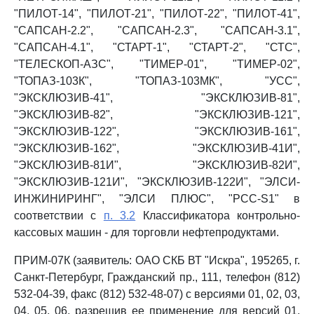
"ПИЛОТ-14", "ПИЛОТ-21", "ПИЛОТ-22", "ПИЛОТ-41",
"САПСАН-2.2", "САПСАН-2.3", "САПСАН-3.1",
"САПСАН-4.1", "СТАРТ-1", "СТАРТ-2", "СТС",
"ТЕЛЕСКОП-АЗС", "ТИМЕР-01", "ТИМЕР-02",
"ТОПАЗ-103К", "ТОПАЗ-103МК", "УСС",
"ЭКСКЛЮЗИВ-41", "ЭКСКЛЮЗИВ-81",
"ЭКСКЛЮЗИВ-82", "ЭКСКЛЮЗИВ-121",
"ЭКСКЛЮЗИВ-122", "ЭКСКЛЮЗИВ-161",
"ЭКСКЛЮЗИВ-162", "ЭКСКЛЮЗИВ-41И",
"ЭКСКЛЮЗИВ-81И", "ЭКСКЛЮЗИВ-82И",
"ЭКСКЛЮЗИВ-121И", "ЭКСКЛЮЗИВ-122И", "ЭЛСИ-
ИНЖИНИРИНГ", "ЭЛСИ ПЛЮС", "PCC-S1" в
соответствии с
п. 3.2
Классификатора контрольно-
кассовых машин - для торговли нефтепродуктами.
ПРИМ-07К (заявитель: ОАО СКБ ВТ "Искра", 195265, г.
Санкт-Петербург, Гражданский пр., 111, телефон (812)
532-04-39, факс (812) 532-48-07) с версиями 01, 02, 03,
04, 05, 06, разрешив ее применение для версий 01,