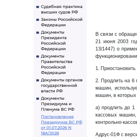
Судебная практика
высших судов РФ
Законы Российской
Федерации
Документы
В связи с обраще
Президента
21 июня 2003 год
Российской
Федерации
13/1447) о приме
Документы
функционировани
Правительства
Российской
1. Приостановить
Федерации
Документы органов
2. Продлить на 6
государственной
машин, использу
власти РФ
машин, в которых
Документы
Президиума и
а) продлить до 1
Пленума ВС РФ
кассовых машин,
Постановление
Президиума ВС РФ
контрольно-кассо
от 01.07.2026 N
18А/2026
Адрус-01Ф с верси