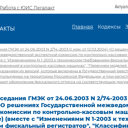
Актуал
Работа с ЮИС Легалакт
Главная
Кодексы
АКТЫ
И
ия ГМЭК от 24.06.2003 N 2/74-2003 (с изм. от 12.03.2004) <О реше
ежведомственной экспертной комиссии по контрольно-кассовы
те с "Изменениями N 1-2003 к техническим требованиям фискальн
зменений в контрольно-кассовых машинах", "Перечнем моделей 
казанием их версий, которые включены в Государственный реест
спользуемых на территории Российской Федерации, и при регис
ают оформление фискального оттиска на соответствующих докум
седания ГМЭК от 24.06.2003 N 2/74-2003 
) <О решениях Государственной межвед
 комиссии по контрольно-кассовым ма
) (вместе с "Изменениями N 1-2003 к т
м фискальный регистратор", "Классифи