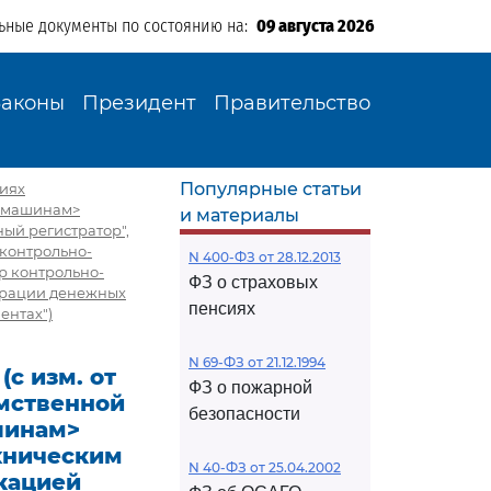
ьные документы по состоянию на:
09 августа 2026
Законы
Президент
Правительство
Популярные статьи
ниях
м машинам>
и материалы
ый регистратор",
контрольно-
N 400-ФЗ от 28.12.2013
р контрольно-
ФЗ о страховых
трации денежных
пенсиях
ентах")
N 69-ФЗ от 21.12.1994
(с изм. от
ФЗ о пожарной
омственной
безопасности
шинам>
ехническим
N 40-ФЗ от 25.04.2002
кацией