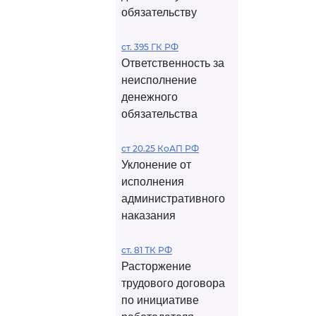
обязательству
ст. 395 ГК РФ
Ответственность за
неисполнение
денежного
обязательства
ст 20.25 КоАП РФ
Уклонение от
исполнения
административного
наказания
ст. 81 ТК РФ
Расторжение
трудового договора
по инициативе