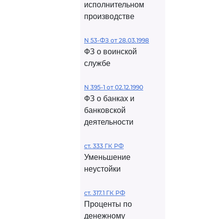
исполнительном
производстве
N 53-ФЗ от 28.03.1998
ФЗ о воинской
службе
N 395-1 от 02.12.1990
ФЗ о банках и
банковской
деятельности
ст. 333 ГК РФ
Уменьшение
неустойки
ст. 317.1 ГК РФ
Проценты по
денежному