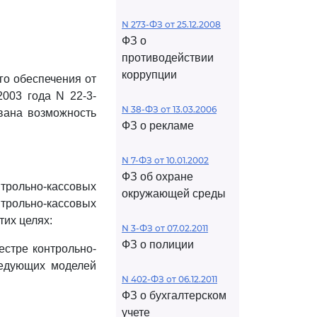
N 273-ФЗ от 25.12.2008
ФЗ о
противодействии
коррупции
го обеспечения от
2003 года N 22-3-
N 38-ФЗ от 13.03.2006
ована возможность
ФЗ о рекламе
N 7-ФЗ от 10.01.2002
ФЗ об охране
нтрольно-кассовых
окружающей среды
трольно-кассовых
их целях:
N 3-ФЗ от 07.02.2011
ФЗ о полиции
естре контрольно-
ледующих моделей
N 402-ФЗ от 06.12.2011
ФЗ о бухгалтерском
учете