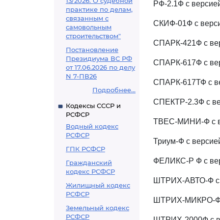
13/2026. О судебной
РФ-2.1Ф с версией
практике по делам,
связанным с
СКИФ-01Ф с верси
самовольным
строительством"
СПАРК-421Ф с вер
Постановление
Президиума ВС РФ
СПАРК-617Ф с вер
от 17.06.2026 по делу
N 7-ПВ26
СПАРК-617ТФ с ве
Подробнее...
СПЕКТР-2.3Ф с ве
Кодексы СССР и
РСФСР
ТВЕС-МИНИ-Ф с в
Водный кодекс
РСФСР
Триум-Ф с версией
ГПК РСФСР
ФЕЛИКС-Р Ф с вер
Гражданский
кодекс РСФСР
ШТРИХ-АВТО-Ф с 
Жилищный кодекс
РСФСР
ШТРИХ-МИКРО-Ф с
Земельный кодекс
РСФСР
ШТРИХ-2000Ф с в