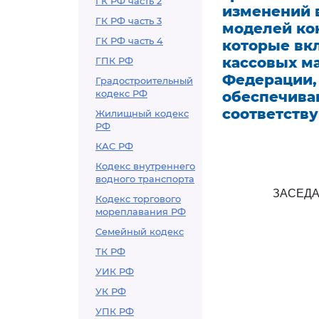
ГК РФ часть 2
изменений 
ГК РФ часть 3
моделей ко
ГК РФ часть 4
которые вк
кассовых м
ГПК РФ
Федерации,
Градостроительный
кодекс РФ
обеспечива
соответств
Жилищный кодекс
РФ
КАС РФ
Кодекс внутреннего
водного транспорта
ЗАСЕД
Кодекс торгового
мореплавания РФ
Семейный кодекс
ТК РФ
УИК РФ
УК РФ
УПК РФ