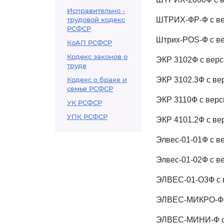
Исправительно -
трудовой кодекс
ШТРИХ-ФР-Ф с вер
РСФСР
Штрих-РОS-Ф с ве
КоАП РСФСР
Кодекс законов о
ЭКР 3102Ф с верси
труде
Кодекс о браке и
ЭКР 3102.3Ф с верс
семье РСФСР
ЭКР 3110Ф с верс
УК РСФСР
УПК РСФСР
ЭКР 4101.2Ф с вер
Элвес-01-01Ф с ве
Элвес-01-02Ф с ве
ЭЛВЕС-01-О3Ф с ве
ЭЛВЕС-МИКРО-Ф с
ЭЛВЕС-МИНИ-Ф с 