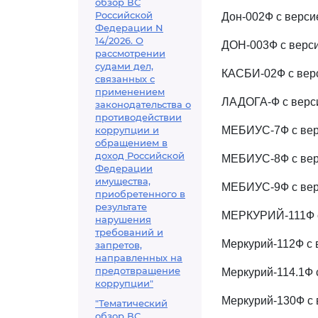
обзор ВС
Российской
Дон-002Ф с верси
Федерации N
14/2026. О
ДОН-003Ф с версиям
рассмотрении
судами дел,
КАСБИ-02Ф с верс
связанных с
применением
ЛАДОГА-Ф с верси
законодательства о
противодействии
коррупции и
МЕБИУС-7Ф с верс
обращением в
доход Российской
МЕБИУС-8Ф с верс
Федерации
имущества,
МЕБИУС-9Ф с верс
приобретенного в
результате
МЕРКУРИЙ-111Ф с 
нарушения
требований и
Меркурий-112Ф с 
запретов,
направленных на
предотвращение
Меркурий-114.1Ф с
коррупции"
Меркурий-130Ф с в
"Тематический
обзор ВС