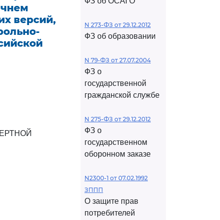
ФЗ об ОСАГО
ечнем
их версий,
N 273-ФЗ от 29.12.2012
рольно-
ФЗ об образовании
сийской
N 79-ФЗ от 27.07.2004
ФЗ о
государственной
гражданской службе
N 275-ФЗ от 29.12.2012
ФЗ о
ЕРТНОЙ
государственном
оборонном заказе
N2300-1 от 07.02.1992
ЗППП
О защите прав
потребителей