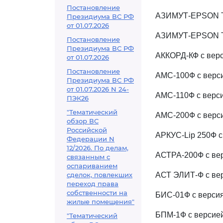
Постановление
АЗИМУТ-EPSON TM
Президиума ВС РФ
от 01.07.2026
АЗИМУТ-EPSON TM
Постановление
Президиума ВС РФ
АККОРД-КФ с версиям
от 01.07.2026
Постановление
АМС-100Ф с версия
Президиума ВС РФ
от 01.07.2026 N 24-
АМС-110Ф с верси
ПЭК26
"Тематический
АМС-200Ф с верси
обзор ВС
Российской
АРКУС-Lip 250Ф с 
Федерации N
12/2026. По делам,
АСТРА-200Ф с вер
связанным с
оспариванием
сделок, повлекших
АСТ ЭЛИТ-Ф с версия
переход права
собственности на
БИС-01Ф с версия
жилые помещения"
БПМ-1Ф с версией
"Тематический