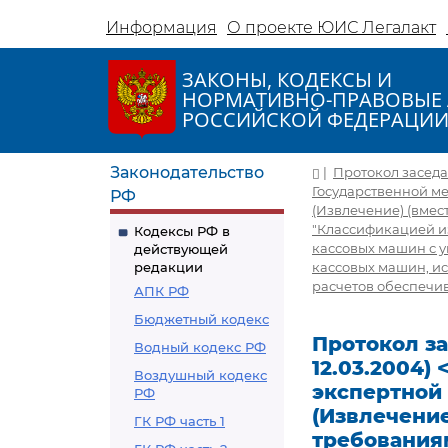
Информация
О проекте ЮИС Легалакт
ЗАКОНЫ, КОДЕКСЫ И
НОРМАТИВНО-ПРАВОВЫЕ 
РОССИЙСКОЙ ФЕДЕРАЦИ
Законодательство
|
Протокол заседан
Государственной м
РФ
(Извлечение) (вмес
"Классификацией и
Кодексы РФ в
кассовых машин с у
действующей
редакции
кассовых машин, и
расчетов обеспечив
АПК РФ
Бюджетный кодекс
Протокол за
Водный кодекс РФ
12.03.2004
Воздушный кодекс
экспертной
РФ
(Извлечение
ГК РФ часть 1
требования