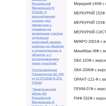
Российской
Меркурий-140Ф с 
Федерации N
11/2026. О
МЕРКУРИЙ 152Ф с
рассмотрении
судами дел,
МЕРКУРИЙ 153Ф с
связанных с
правами на
МЕРКУРИЙ-СИСТЕ
земельные участки
отдельных
МИКРО 2001Ф с ве
категорий земель,
изъятых из оборота
и ограниченных в
МиниМакс-МФ с ве
обороте, и с
использованием
ОКА 103Ф с верси
таких участков"
Постановление
ОКА-2000Ф с верси
Президиума ВС РФ
от 01.07.2026 N 272-
ОРАНТ-121-Ф с ве
ПЭК25
ПРИМ-07Ф с версиям
"Тематический
обзор ВС
Российской
РИФ-332Ф с верси
Федерации N