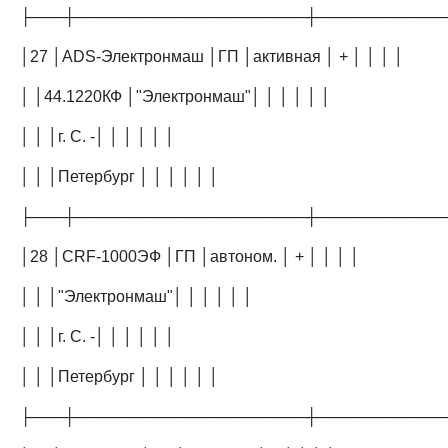
├───┼─────────────────────┼───────────
│27 │ADS-Электронмаш │ГП │активная │ + │ │ │ │
│ │44.1220КФ │"Электронмаш"│ │ │ │ │ │
│ │ │г. С. -│ │ │ │ │ │
│ │ │Петербург │ │ │ │ │ │
├───┼─────────────────────┼───────────
│28 │CRF-1000ЭФ │ГП │автоном. │ + │ │ │ │
│ │ │"Электронмаш"│ │ │ │ │ │
│ │ │г. С. -│ │ │ │ │ │
│ │ │Петербург │ │ │ │ │ │
├───┼─────────────────────┼───────────