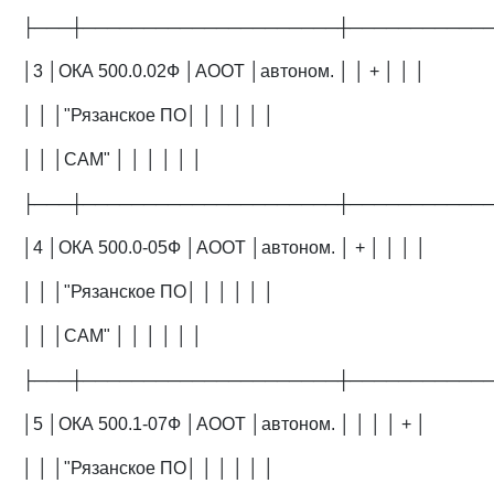
├───┼─────────────────────┼───────────
│3 │ОКА 500.0.02Ф │АООТ │автоном. │ │ + │ │ │
│ │ │"Рязанское ПО│ │ │ │ │ │
│ │ │САМ" │ │ │ │ │ │
├───┼─────────────────────┼───────────
│4 │ОКА 500.0-05Ф │АООТ │автоном. │ + │ │ │ │
│ │ │"Рязанское ПО│ │ │ │ │ │
│ │ │САМ" │ │ │ │ │ │
├───┼─────────────────────┼───────────
│5 │ОКА 500.1-07Ф │АООТ │автоном. │ │ │ │ + │
│ │ │"Рязанское ПО│ │ │ │ │ │