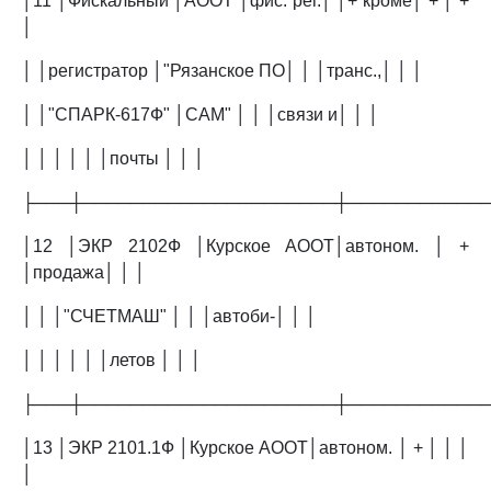
│11 │Фискальный │АООТ │фис. рег.│ │+ кроме│ + │ +
│
│ │регистратор │"Рязанское ПО│ │ │транс.,│ │ │
│ │"СПАРК-617Ф" │САМ" │ │ │связи и│ │ │
│ │ │ │ │ │почты │ │ │
├───┼─────────────────────┼───────────
│12 │ЭКР 2102Ф │Курское АООТ│автоном. │ +
│продажа│ │ │
│ │ │"СЧЕТМАШ" │ │ │автоби-│ │ │
│ │ │ │ │ │летов │ │ │
├───┼─────────────────────┼───────────
│13 │ЭКР 2101.1Ф │Курское АООТ│автоном. │ + │ │ │
│