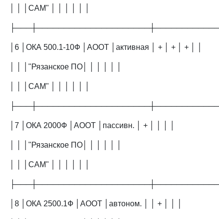
│ │ │САМ" │ │ │ │ │ │
├───┼─────────────────────┼───────────
│6 │ОКА 500.1-10Ф │АООТ │активная │ + │ + │ + │ │
│ │ │"Рязанское ПО│ │ │ │ │ │
│ │ │САМ" │ │ │ │ │ │
├───┼─────────────────────┼───────────
│7 │ОКА 2000Ф │АООТ │пассивн. │ + │ │ │ │
│ │ │"Рязанское ПО│ │ │ │ │ │
│ │ │САМ" │ │ │ │ │ │
├───┼─────────────────────┼───────────
│8 │ОКА 2500.1Ф │АООТ │автоном. │ │ + │ │ │