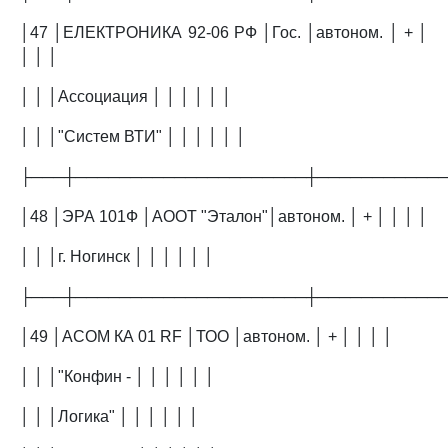
│47 │ЕЛЕКТРОНИКА 92-06 РФ │Гос. │автоном. │ + │
│ │ │
│ │ │Ассоциация │ │ │ │ │ │
│ │ │"Систем ВТИ" │ │ │ │ │ │
├───┼─────────────────────┼───────────
│48 │ЭРА 101Ф │АООТ "Эталон"│автоном. │ + │ │ │ │
│ │ │г. Ногинск │ │ │ │ │ │
├───┼─────────────────────┼───────────
│49 │АСОМ КА 01 RF │ТОО │автоном. │ + │ │ │ │
│ │ │"Конфин - │ │ │ │ │ │
│ │ │Логика" │ │ │ │ │ │