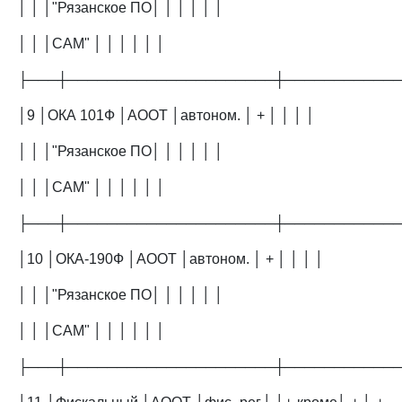
│ │ │"Рязанское ПО│ │ │ │ │ │
│ │ │САМ" │ │ │ │ │ │
├───┼─────────────────────┼───────────
│9 │ОКА 101Ф │АООТ │автоном. │ + │ │ │ │
│ │ │"Рязанское ПО│ │ │ │ │ │
│ │ │САМ" │ │ │ │ │ │
├───┼─────────────────────┼───────────
│10 │ОКА-190Ф │АООТ │автоном. │ + │ │ │ │
│ │ │"Рязанское ПО│ │ │ │ │ │
│ │ │САМ" │ │ │ │ │ │
├───┼─────────────────────┼───────────