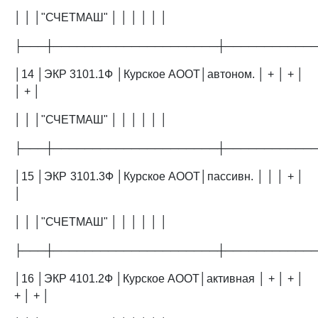
│ │ │"СЧЕТМАШ" │ │ │ │ │ │
├───┼─────────────────────┼───────────
│14 │ЭКР 3101.1Ф │Курское АООТ│автоном. │ + │ + │
│ + │
│ │ │"СЧЕТМАШ" │ │ │ │ │ │
├───┼─────────────────────┼───────────
│15 │ЭКР 3101.3Ф │Курское АООТ│пассивн. │ │ │ + │
│
│ │ │"СЧЕТМАШ" │ │ │ │ │ │
├───┼─────────────────────┼───────────
│16 │ЭКР 4101.2Ф │Курское АООТ│активная │ + │ + │
+ │ + │