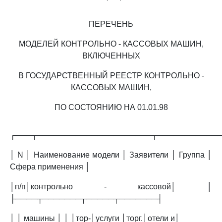
ПЕРЕЧЕНЬ
МОДЕЛЕЙ КОНТРОЛЬНО - КАССОВЫХ МАШИН,
ВКЛЮЧЕННЫХ
В ГОСУДАРСТВЕННЫЙ РЕЕСТР КОНТРОЛЬНО -
КАССОВЫХ МАШИН,
ПО СОСТОЯНИЮ НА 01.01.98
┌───┬─────────────────────┬───────────
│ N │ Наименование модели │ Заявители │ Группа │
Сфера применения │
│п/п│контрольно - кассовой│ │
├────┬───────┬─────┬───────┤
│ │ машины │ │ │тор-│услуги │торг.│отели и│