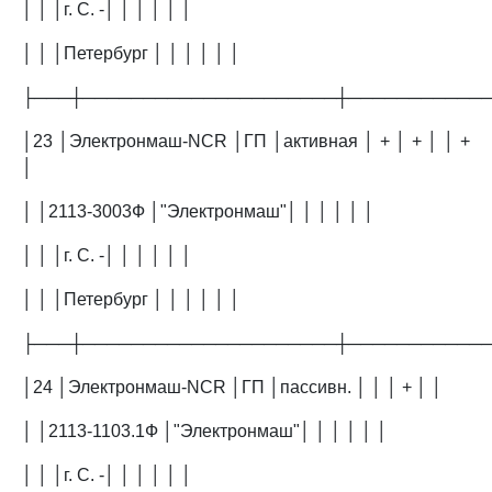
│ │ │г. С. -│ │ │ │ │ │
│ │ │Петербург │ │ │ │ │ │
├───┼─────────────────────┼───────────
│23 │Электронмаш-NCR │ГП │активная │ + │ + │ │ +
│
│ │2113-3003Ф │"Электронмаш"│ │ │ │ │ │
│ │ │г. С. -│ │ │ │ │ │
│ │ │Петербург │ │ │ │ │ │
├───┼─────────────────────┼───────────
│24 │Электронмаш-NCR │ГП │пассивн. │ │ │ + │ │
│ │2113-1103.1Ф │"Электронмаш"│ │ │ │ │ │
│ │ │г. С. -│ │ │ │ │ │