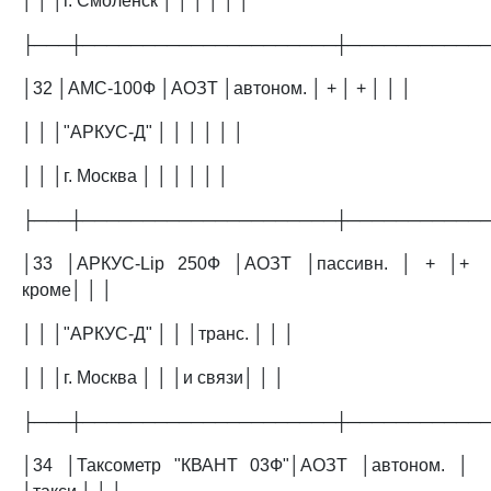
│ │ │г. Смоленск │ │ │ │ │ │
├───┼─────────────────────┼───────────
│32 │АМС-100Ф │АОЗТ │автоном. │ + │ + │ │ │
│ │ │"АРКУС-Д" │ │ │ │ │ │
│ │ │г. Москва │ │ │ │ │ │
├───┼─────────────────────┼───────────
│33 │АРКУС-Lip 250Ф │АОЗТ │пассивн. │ + │+
кроме│ │ │
│ │ │"АРКУС-Д" │ │ │транс. │ │ │
│ │ │г. Москва │ │ │и связи│ │ │
├───┼─────────────────────┼───────────
│34 │Таксометр "КВАНТ 03Ф"│АОЗТ │автоном. │