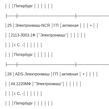
│ │ │Петербург │ │ │ │ │ │
├───┼─────────────────────┼───────────
│25 │Электронмаш-NCR │ГП │активная │ │ │ + │ │
│ │2113-3003.1Ф │"Электронмаш"│ │ │ │ │ │
│ │ │г. С. -│ │ │ │ │ │
│ │ │Петербург │ │ │ │ │ │
├───┼─────────────────────┼───────────
│26 │ADS-Электронмаш │ГП │активная │ + │ │ │ │
│ │44.1220МФ │"Электронмаш"│ │ │ │ │ │
│ │ │г. С. -│ │ │ │ │ │
│ │ │Петербург │ │ │ │ │ │