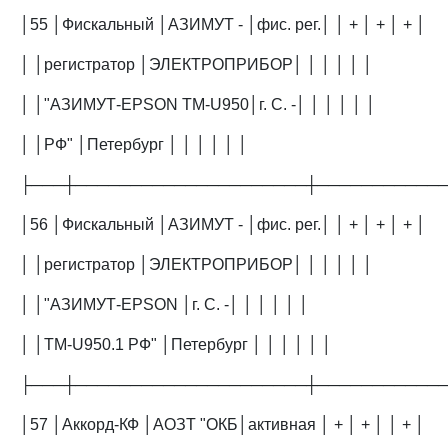
│55 │Фискальный │АЗИМУТ - │фис. рег.│ │ + │ + │ + │
│ │регистратор │ЭЛЕКТРОПРИБОР│ │ │ │ │ │
│ │"АЗИМУТ-EPSON TM-U950│г. С. -│ │ │ │ │ │
│ │РФ" │Петербург │ │ │ │ │ │
├───┼─────────────────────┼───────────
│56 │Фискальный │АЗИМУТ - │фис. рег.│ │ + │ + │ + │
│ │регистратор │ЭЛЕКТРОПРИБОР│ │ │ │ │ │
│ │"АЗИМУТ-EPSON │г. С. -│ │ │ │ │ │
│ │TM-U950.1 РФ" │Петербург │ │ │ │ │ │
├───┼─────────────────────┼───────────
│57 │Аккорд-КФ │АОЗТ "ОКБ│активная │ + │ + │ │ + │