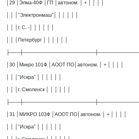
│29 │Элма-40Ф │ГП │автоном. │ + │ │ │ │
│ │ │"Электронмаш"│ │ │ │ │ │
│ │ │г. С. -│ │ │ │ │ │
│ │ │Петербург │ │ │ │ │ │
├───┼─────────────────────┼───────────
│30 │Микро 101Ф │АООТ ПО│автоном. │ + │ │ │ │
│ │ │"Искра" │ │ │ │ │ │
│ │ │г. Смоленск │ │ │ │ │ │
├───┼─────────────────────┼───────────
│31 │МИКРО 103Ф │АООТ ПО│автоном. │ + │ │ │ │
│ │ │"Искра" │ │ │ │ │ │