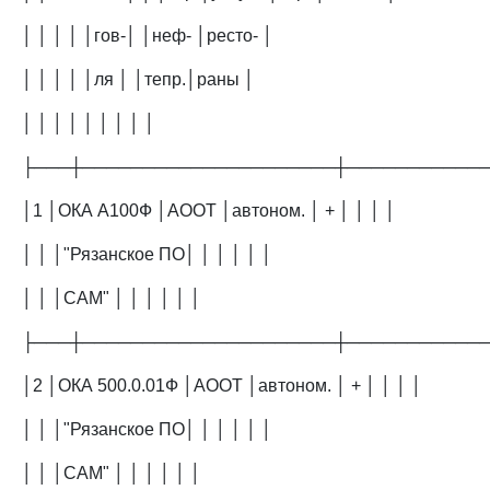
│ │ │ │ │гов-│ │неф- │ресто- │
│ │ │ │ │ля │ │тепр.│раны │
│ │ │ │ │ │ │ │ │
├───┼─────────────────────┼───────────
│1 │ОКА А100Ф │АООТ │автоном. │ + │ │ │ │
│ │ │"Рязанское ПО│ │ │ │ │ │
│ │ │САМ" │ │ │ │ │ │
├───┼─────────────────────┼───────────
│2 │ОКА 500.0.01Ф │АООТ │автоном. │ + │ │ │ │
│ │ │"Рязанское ПО│ │ │ │ │ │
│ │ │САМ" │ │ │ │ │ │