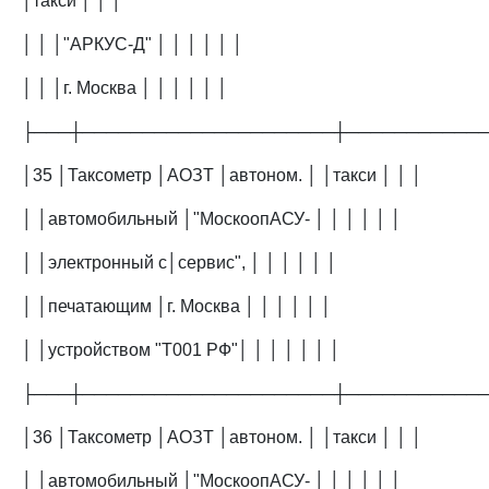
│такси │ │ │
│ │ │"АРКУС-Д" │ │ │ │ │ │
│ │ │г. Москва │ │ │ │ │ │
├───┼─────────────────────┼───────────
│35 │Таксометр │АОЗТ │автоном. │ │такси │ │ │
│ │автомобильный │"МоскоопАСУ- │ │ │ │ │ │
│ │электронный с│сервис", │ │ │ │ │ │
│ │печатающим │г. Москва │ │ │ │ │ │
│ │устройством "Т001 РФ"│ │ │ │ │ │ │
├───┼─────────────────────┼───────────
│36 │Таксометр │АОЗТ │автоном. │ │такси │ │ │
│ │автомобильный │"МоскоопАСУ- │ │ │ │ │ │