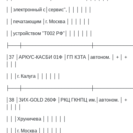
│ │электронный с│сервис", │ │ │ │ │ │
│ │печатающим │г. Москва │ │ │ │ │ │
│ │устройством "Т002 РФ"│ │ │ │ │ │ │
├───┼─────────────────────┼───────────
│37 │АРКУС-КАСБИ 01Ф │ГП КЗТА │автоном. │ + │ +
│ │ │
│ │ │г. Калуга │ │ │ │ │ │
├───┼─────────────────────┼───────────
│38 │ЗИХ-GOLD 260Ф │РКЦ ГКНПЦ им.│автоном. │ +
│ │ │ │
│ │ │Хруничева │ │ │ │ │ │
│ │ │г. Москва │ │ │ │ │ │