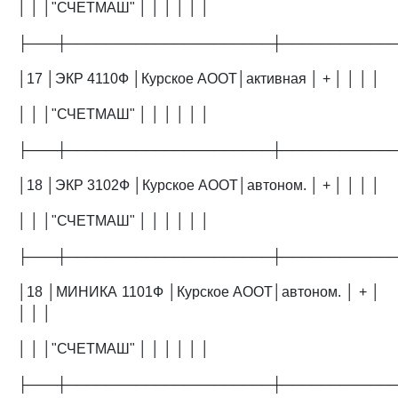
│ │ │"СЧЕТМАШ" │ │ │ │ │ │
├───┼─────────────────────┼───────────
│17 │ЭКР 4110Ф │Курское АООТ│активная │ + │ │ │ │
│ │ │"СЧЕТМАШ" │ │ │ │ │ │
├───┼─────────────────────┼───────────
│18 │ЭКР 3102Ф │Курское АООТ│автоном. │ + │ │ │ │
│ │ │"СЧЕТМАШ" │ │ │ │ │ │
├───┼─────────────────────┼───────────
│18 │МИНИКА 1101Ф │Курское АООТ│автоном. │ + │
│ │ │
│ │ │"СЧЕТМАШ" │ │ │ │ │ │
├───┼─────────────────────┼───────────