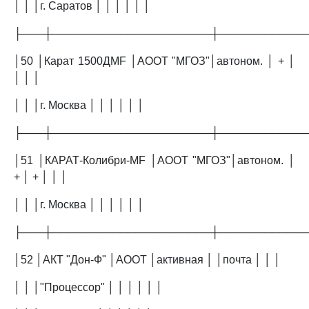
│ │ │г. Саратов │ │ │ │ │ │
├───┼─────────────────────┼───────────
│50 │Карат 1500ДМF │АООТ "МГОЗ"│автоном. │ + │
│ │ │
│ │ │г. Москва │ │ │ │ │ │
├───┼─────────────────────┼───────────
│51 │КАРАТ-Колибри-MF │АООТ "МГОЗ"│автоном. │
+ │ + │ │ │
│ │ │г. Москва │ │ │ │ │ │
├───┼─────────────────────┼───────────
│52 │АКТ "Дон-Ф" │АООТ │активная │ │почта │ │ │
│ │ │"Процессор" │ │ │ │ │ │