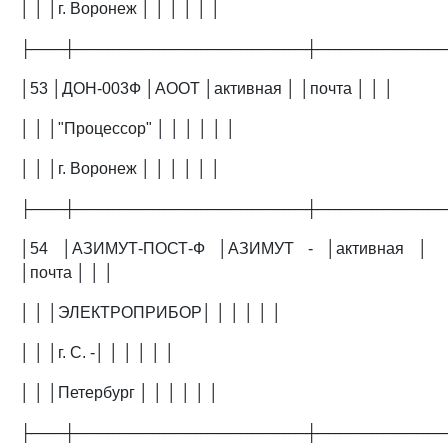
│ │ │г. Воронеж │ │ │ │ │ │
├───┼─────────────────────┼───────────
│53 │ДОН-003Ф │АООТ │активная │ │почта │ │ │
│ │ │"Процессор" │ │ │ │ │ │
│ │ │г. Воронеж │ │ │ │ │ │
├───┼─────────────────────┼───────────
│54 │АЗИМУТ-ПОСТ-Ф │АЗИМУТ - │активная │
│почта │ │ │
│ │ │ЭЛЕКТРОПРИБОР│ │ │ │ │ │
│ │ │г. С. -│ │ │ │ │ │
│ │ │Петербург │ │ │ │ │ │
├───┼─────────────────────┼───────────