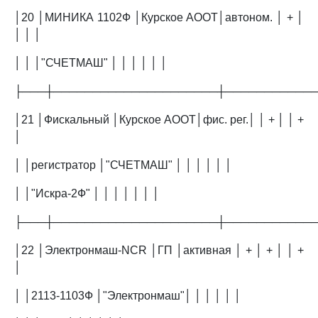
│20 │МИНИКА 1102Ф │Курское АООТ│автоном. │ + │
│ │ │
│ │ │"СЧЕТМАШ" │ │ │ │ │ │
├───┼─────────────────────┼───────────
│21 │Фискальный │Курское АООТ│фис. рег.│ │ + │ │ +
│
│ │регистратор │"СЧЕТМАШ" │ │ │ │ │ │
│ │"Искра-2Ф" │ │ │ │ │ │ │
├───┼─────────────────────┼───────────
│22 │Электронмаш-NCR │ГП │активная │ + │ + │ │ +
│
│ │2113-1103Ф │"Электронмаш"│ │ │ │ │ │