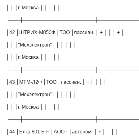
│ │ │г. Москва │ │ │ │ │ │
├───┼─────────────────────┼───────────
│42 │ШТРИХ-М850Ф │ТОО │пассивн. │ + │ │ │ + │
│ │ │"Мехэлектрон"│ │ │ │ │ │
│ │ │г. Москва │ │ │ │ │ │
├───┼─────────────────────┼───────────
│43 │МТМ-Л2Ф │ТОО │пассивн. │ + │ │ │ │
│ │ │"Мехэлектрон"│ │ │ │ │ │
│ │ │г. Москва │ │ │ │ │ │
├───┼─────────────────────┼───────────
│44 │Елка 801 Б-F │АООТ │автоном. │ + │ │ │ │