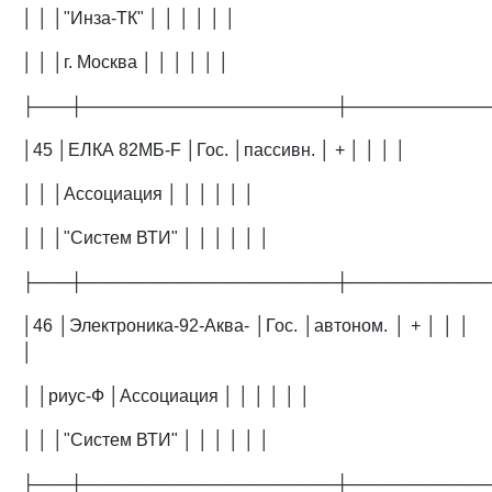
│ │ │"Инза-ТК" │ │ │ │ │ │
│ │ │г. Москва │ │ │ │ │ │
├───┼─────────────────────┼───────────
│45 │ЕЛКА 82МБ-F │Гос. │пассивн. │ + │ │ │ │
│ │ │Ассоциация │ │ │ │ │ │
│ │ │"Систем ВТИ" │ │ │ │ │ │
├───┼─────────────────────┼───────────
│46 │Электроника-92-Аква- │Гос. │автоном. │ + │ │ │
│
│ │риус-Ф │Ассоциация │ │ │ │ │ │
│ │ │"Систем ВТИ" │ │ │ │ │ │
├───┼─────────────────────┼───────────