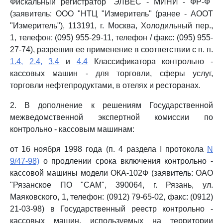
Фискальный регистратор "ЭЛВЕС - МИНИ - ФР-Ф"
(заявитель: ООО "НТЦ "Измеритель" (ранее - АООТ
"Измеритель"), 113191, г. Москва, Холодильный пер.,
1, телефон: (095) 955-29-11, телефон / факс: (095) 955-
27-74), разрешив ее применение в соответствии с п. п.
1.4,
2.4,
3.4
и
4.4
Классификатора контрольно -
кассовых машин - для торговли, сферы услуг,
торговли нефтепродуктами, в отелях и ресторанах.
2. В дополнение к решениям Государственной
межведомственной экспертной комиссии по
контрольно - кассовым машинам:
от 16 ноября 1998 года (п. 4 раздела I протокола
N
9/47-98)
о продлении срока включения контрольно -
кассовой машины модели ОКА-102Ф (заявитель: ОАО
"Рязанское ПО "САМ", 390064, г. Рязань, ул.
Маяковского, 1, телефон: (0912) 79-65-02, факс: (0912)
21-03-98) в Государственный реестр контрольно -
кассовых машин, используемых на территории