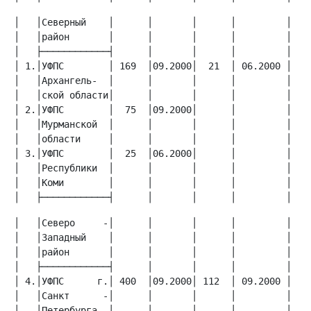
│   │Северный    │      │       │      │         │    
│   │район       │      │       │      │         │    
│ 1.│УФПС        │ 169  │09.2000│  21  │ 06.2000 │    
│   │Архангель-  │      │       │      │         │    
│ 2.│УФПС        │  75  │09.2000│      │         │    
│   │Мурманской  │      │       │      │         │    
│ 3.│УФПС        │  25  │06.2000│      │         │    
│   │Республики  │      │       │      │         │    
│   │Коми        │      │       │      │         │    
│   ├────────────┤      │       │      │         │   
│   │Северо     -│      │       │      │         │    
│   │Западный    │      │       │      │         │    
│   │район       │      │       │      │         │    
│ 4.│УФПС      г.│ 400  │09.2000│ 112  │ 09.2000 │    
│   │Санкт      -│      │       │      │         │    
│   │Петербурга  │      │       │      │         │    