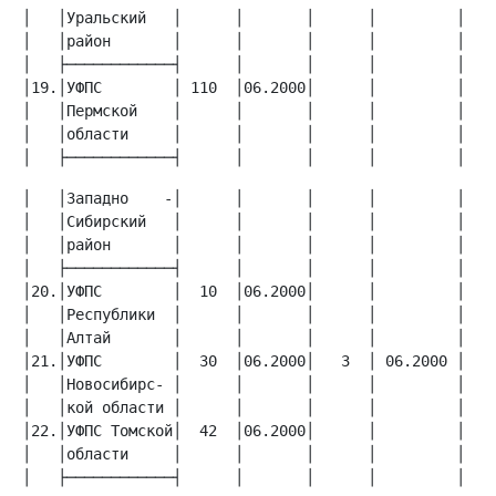
│   │Уральский   │      │       │      │         │    
│   │район       │      │       │      │         │    
│19.│УФПС        │ 110  │06.2000│      │         │    
│   │Пермской    │      │       │      │         │    
│   │области     │      │       │      │         │    
│   ├────────────┤      │       │      │         │   
│   │Западно    -│      │       │      │         │    
│   │Сибирский   │      │       │      │         │    
│   │район       │      │       │      │         │    
│20.│УФПС        │  10  │06.2000│      │         │    
│   │Республики  │      │       │      │         │    
│21.│УФПС        │  30  │06.2000│   3  │ 06.2000 │    
│   │Новосибирс- │      │       │      │         │    
│22.│УФПС Томской│  42  │06.2000│      │         │    
│   │области     │      │       │      │         │    
│   ├────────────┤      │       │      │         │   