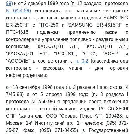
99)
и от 2 декабря 1999 года (п. 12 раздела I протокола
N 6/54-99)
установить, что пассивные системные
контрольно - кассовые машины моделей SAMSUNG
ER-250RF с ПТС-250 и SAMSUNG ER-4615RF с
ПТС-4615 подлежат применению также с
контроллерами управления топливно - раздаточными
колонками "КАСКАД-01 А1", "КАСКАД-01 А2",
"КАСКАД-01 Б1", "PCC-S1", "СТС", "АСБР" и
"АССОЛЬ" в соответствии с
п. 3.2
Классификатора
контрольно - кассовых машин - для торговли
нефтепродуктами;
от 18 сентября 1998 года (п. 2 раздела I протокола N
7/45-98) и от 5 апреля 1999 года (п. 3 раздела I
протокола N 2/50-99) о продлении срока включения
контрольно - кассовой машины модели IPC GR-3800I
СПF (заявитель: ООО "Сервис Плюс AT", 109428, г.
Москва, 1-й Институтский пр., 1, телефон: (095) 371-
25-87, факс: (095) 371-84-55) в Государственный