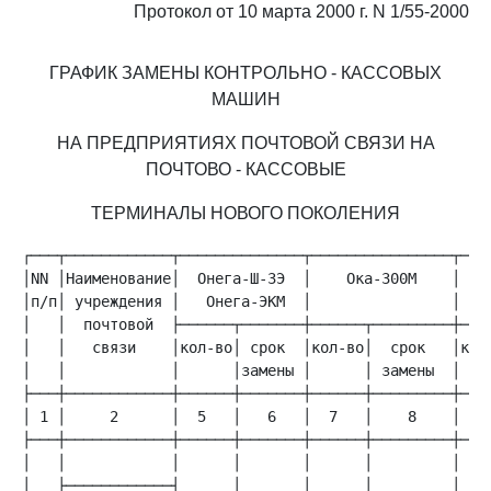
Протокол от 10 марта 2000 г. N 1/55-2000
ГРАФИК ЗАМЕНЫ КОНТРОЛЬНО - КАССОВЫХ
МАШИН
НА ПРЕДПРИЯТИЯХ ПОЧТОВОЙ СВЯЗИ НА
ПОЧТОВО - КАССОВЫЕ
ТЕРМИНАЛЫ НОВОГО ПОКОЛЕНИЯ
│NN │Наименование│  Онега-Ш-3Э  │    Ока-300М    │  Ис
│п/п│ учреждения │   Онега-ЭКМ  │                │   И
│   │  почтовой  ├──────┬───────┼──────┬─────────┼────
│   │   связи    │кол-во│ срок  │кол-во│  срок   │кол-
│   │            │      │замены │      │ замены  │    
│ 1 │     2      │  5   │   6   │  7   │    8    │  9 
├───┼────────────┼──────┼───────┼──────┼─────────┼────
│   │            │      │       │      │         │    
│   ├────────────┤      │       │      │         │   