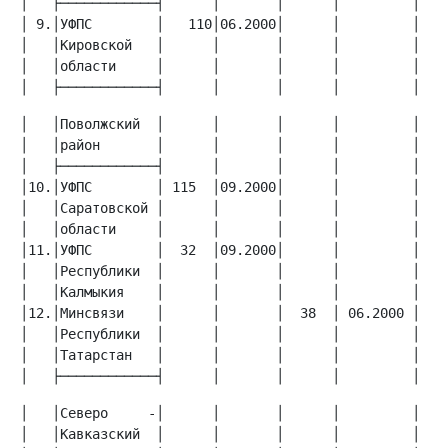
│ 9.│УФПС        │   110│06.2000│      │         │    
│   │Кировской   │      │       │      │         │    
│   │области     │      │       │      │         │    
│   ├────────────┤      │       │      │         │   
│   │Поволжский  │      │       │      │         │    
│   │район       │      │       │      │         │    
│10.│УФПС        │ 115  │09.2000│      │         │    
│   │Саратовской │      │       │      │         │    
│11.│УФПС        │  32  │09.2000│      │         │  16
│   │Республики  │      │       │      │         │    
│12.│Минсвязи    │      │       │  38  │ 06.2000 │    
│   │Республики  │      │       │      │         │    
│   │Татарстан   │      │       │      │         │    
│   ├────────────┤      │       │      │         │   
│   │Северо     -│      │       │      │         │    
│   │Кавказский  │      │       │      │         │    