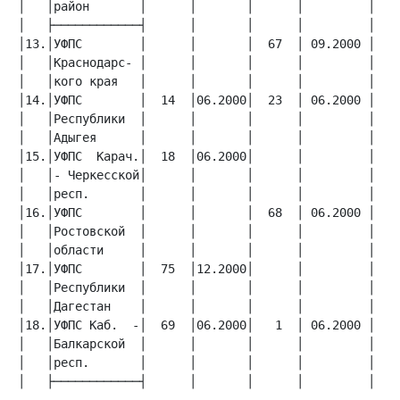
│   │район       │      │       │      │         │    
│13.│УФПС        │      │       │  67  │ 09.2000 │    
│   │Краснодарс- │      │       │      │         │    
│14.│УФПС        │  14  │06.2000│  23  │ 06.2000 │    
│   │Республики  │      │       │      │         │    
│15.│УФПС  Карач.│  18  │06.2000│      │         │    
│   │- Черкесской│      │       │      │         │    
│16.│УФПС        │      │       │  68  │ 06.2000 │    
│   │Ростовской  │      │       │      │         │    
│17.│УФПС        │  75  │12.2000│      │         │    
│   │Республики  │      │       │      │         │    
│18.│УФПС Каб.  -│  69  │06.2000│   1  │ 06.2000 │   3
│   │Балкарской  │      │       │      │         │    
│   │респ.       │      │       │      │         │    
│   ├────────────┤      │       │      │         │   