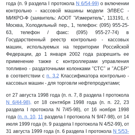
года (п. 9 раздела I протокола
N 6/54-99)
о включении
контрольно - кассовой машины модели ЭЛВЕС -
МИКРО-Ф (заявитель: АООТ "Измеритель", 113191, г.
Москва, Холодильный пер., 1, телефон: (095) 955-25-
63, телефон / факс: (095) 955-27-74) в
Государственный реестр контрольно - кассовых
машин, используемых на территории Российской
Федерации, до 1 января 2002 года разрешить ее
применение также с контроллерами управления
топливно - раздаточными колонками "СТС" и "АСБР"
в соответствии с
п. 3.2
Классификатора контрольно -
кассовых машин - для торговли нефтепродуктами;
от 27 августа 1998 года (п. п. 7, 8 раздела I протокола
N 6/44-98),
от 18 сентября 1998 года (п. п. 22, 23
раздела I протокола N 7/45-98), от 16 ноября 1998
года
(п. п. 10,
11
раздела I протокола N 9/47-98), от 14
июля 1999 года (п. 9 раздела I протокола N 4/52-99), от
31 августа 1999 года (п. 6 раздела I протокола
N 5/53-