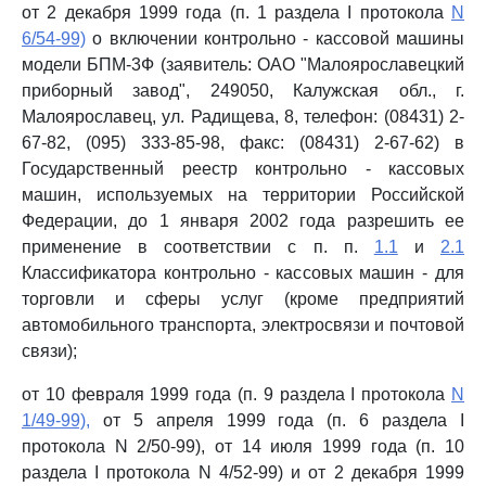
от 2 декабря 1999 года (п. 1 раздела I протокола
N
6/54-99)
о включении контрольно - кассовой машины
модели БПМ-3Ф (заявитель: ОАО "Малоярославецкий
приборный завод", 249050, Калужская обл., г.
Малоярославец, ул. Радищева, 8, телефон: (08431) 2-
67-82, (095) 333-85-98, факс: (08431) 2-67-62) в
Государственный реестр контрольно - кассовых
машин, используемых на территории Российской
Федерации, до 1 января 2002 года разрешить ее
применение в соответствии с п. п.
1.1
и
2.1
Классификатора контрольно - кассовых машин - для
торговли и сферы услуг (кроме предприятий
автомобильного транспорта, электросвязи и почтовой
связи);
от 10 февраля 1999 года (п. 9 раздела I протокола
N
1/49-99),
от 5 апреля 1999 года (п. 6 раздела I
протокола N 2/50-99), от 14 июля 1999 года (п. 10
раздела I протокола N 4/52-99) и от 2 декабря 1999