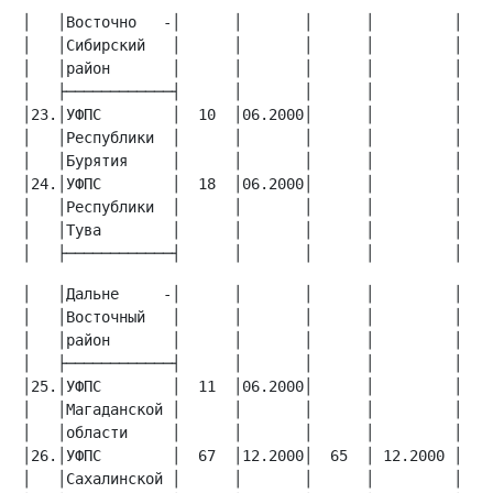
│   │Восточно   -│      │       │      │         │    
│   │Сибирский   │      │       │      │         │    
│   │район       │      │       │      │         │    
│23.│УФПС        │  10  │06.2000│      │         │    
│   │Республики  │      │       │      │         │    
│24.│УФПС        │  18  │06.2000│      │         │    
│   │Республики  │      │       │      │         │    
│   │Тува        │      │       │      │         │    
│   ├────────────┤      │       │      │         │   
│   │Дальне     -│      │       │      │         │    
│   │Восточный   │      │       │      │         │    
│   │район       │      │       │      │         │    
│25.│УФПС        │  11  │06.2000│      │         │    
│   │Магаданской │      │       │      │         │    
│26.│УФПС        │  67  │12.2000│  65  │ 12.2000 │    
│   │Сахалинской │      │       │      │         │    