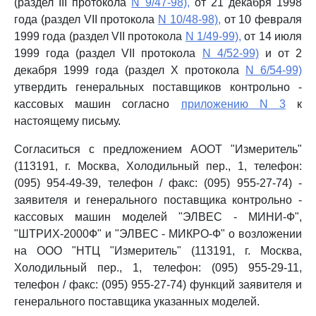
(раздел III протокола
N 9/47-98),
от 21 декабря 1998
года (раздел VII протокола
N 10/48-98),
от 10 февраля
1999 года (раздел VII протокола
N 1/49-99),
от 14 июля
1999 года (раздел VII протокола
N 4/52-99)
и от 2
декабря 1999 года (раздел Х протокола
N 6/54-99)
утвердить генеральных поставщиков контрольно -
кассовых машин согласно
приложению N 3
к
настоящему письму.
Согласиться с предложением АООТ "Измеритель"
(113191, г. Москва, Холодильный пер., 1, телефон:
(095) 954-49-39, телефон / факс: (095) 955-27-74) -
заявителя и генерального поставщика контрольно -
кассовых машин моделей "ЭЛВЕС - МИНИ-Ф",
"ШТРИХ-2000Ф" и "ЭЛВЕС - МИКРО-Ф" о возложении
на ООО "НТЦ "Измеритель" (113191, г. Москва,
Холодильный пер., 1, телефон: (095) 955-29-11,
телефон / факс: (095) 955-27-74) функций заявителя и
генерального поставщика указанных моделей.