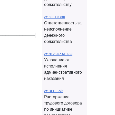
обязательству
ст. 395 ГК РФ
Ответственность за
неисполнение
─┼──────────┤
денежного
обязательства
ст 20.25 КоАП РФ
Уклонение от
исполнения
административного
наказания
ст. 81 ТК РФ
Расторжение
трудового договора
по инициативе