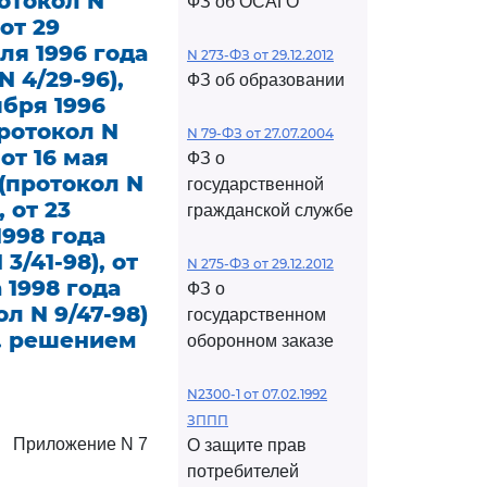
ротокол N
ФЗ об ОСАГО
 от 29
аля 1996 года
N 273-ФЗ от 29.12.2012
N 4/29-96),
ФЗ об образовании
ября 1996
протокол N
N 79-ФЗ от 27.07.2004
 от 16 мая
ФЗ о
 (протокол N
государственной
, от 23
гражданской службе
1998 года
3/41-98), от
N 275-ФЗ от 29.12.2012
а 1998 года
ФЗ о
ол N 9/47-98)
государственном
тв. решением
оборонном заказе
N2300-1 от 07.02.1992
ЗППП
Приложение N 7
О защите прав
потребителей