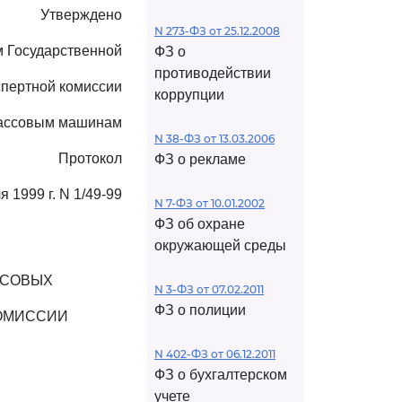
Утверждено
N 273-ФЗ от 25.12.2008
 Государственной
ФЗ о
противодействии
пертной комиссии
коррупции
кассовым машинам
N 38-ФЗ от 13.03.2006
Протокол
ФЗ о рекламе
 1999 г. N 1/49-99
N 7-ФЗ от 10.01.2002
ФЗ об охране
окружающей среды
ССОВЫХ
N 3-ФЗ от 07.02.2011
ФЗ о полиции
ОМИССИИ
N 402-ФЗ от 06.12.2011
ФЗ о бухгалтерском
учете