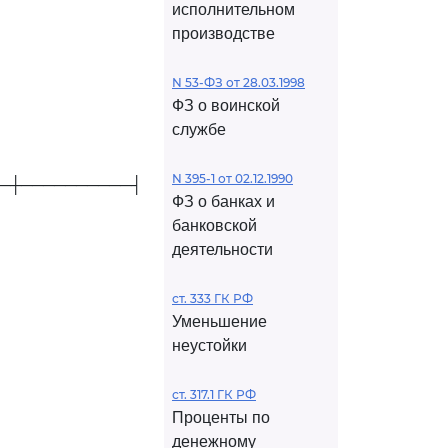
исполнительном
производстве
N 53-ФЗ от 28.03.1998
ФЗ о воинской
службе
N 395-1 от 02.12.1990
─┼──────────┤
ФЗ о банках и
банковской
деятельности
ст. 333 ГК РФ
Уменьшение
неустойки
ст. 317.1 ГК РФ
Проценты по
денежному