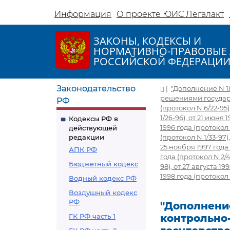
Информация
О проекте ЮИС Легалакт
ЗАКОНЫ, КОДЕКСЫ И
НОРМАТИВНО-ПРАВОВЫЕ 
РОССИЙСКОЙ ФЕДЕРАЦИ
Законодательство
|
"Дополнение N 
решениями государст
РФ
(протокол N 6/22-95)
1/26-96), от 21 июня 
Кодексы РФ в
1996 года (протокол 
действующей
редакции
(протокол N 1/33-97)
25 ноября 1997 года 
АПК РФ
года (протокол N 2/4
Бюджетный кодекс
98), от 27 августа 1
1998 года (протокол 
Водный кодекс РФ
Воздушный кодекс
РФ
"Дополнени
ГК РФ часть 1
контрольно