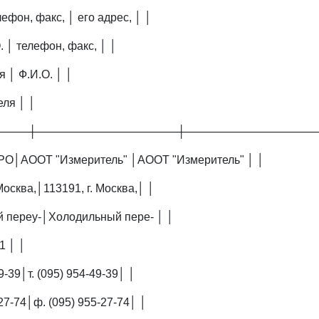
ефон, факс, │ его адрес, │ │
. │ телефон, факс, │ │
я │ Ф.И.О. │ │
еля │ │
────┼──────────────────┼─────────────────
О│АООТ "Измеритель" │АООТ "Измеритель" │ │
Москва,│113191, г. Москва,│ │
 переу-│Холодильный пере- │ │
 1 │ │
49-39│т. (095) 954-49-39│ │
-27-74│ф. (095) 955-27-74│ │