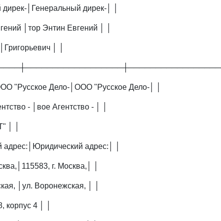
 дирек-│Генеральный дирек-│ │
вгений │тор Энтин Евгений │ │
 │Григорьевич │ │
────┼──────────────────┼─────────────────
ОО "Русское Дело-│ООО "Русское Дело-│ │
нтство - │вое Агентство - │ │
" │ │
 адрес:│Юридический адрес:│ │
сква,│115583, г. Москва,│ │
кая, │ул. Воронежская, │ │
8, корпус 4 │ │