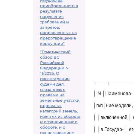
имущества,
приобретенного в
результате
нарушения
требований и
запретов,
направленных на
предотвращение
коррупции"
"Тематический
обзор ВС
Российской
Федерации N
11/2026. О
рассмотрении
┌───┬───────
судами дел,
связанных с
│ N │Наименова-
правами на
земельные участки
│п/п│ние модели,
отдельных
категорий земель,
изъятых из оборота
│ │включенной │ 
и ограниченных в
обороте, и с
│ │в Государ- │ е
использованием