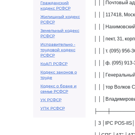
│ │ │Почтовый ад
Гражданский
кодекс РСФСР
│ │ │117418, Моск
Жилищный кодекс
РСФСР
│ │ │Нахимовский
Земельный кодекс
РСФСР
│ │ │пект, 31, кор
Исправительно -
трудовой кодекс
│ │ │т. (095) 956-
РСФСР
│ │ │ф. (095) 913
КоАП РСФСР
Кодекс законов о
│ │ │Генеральный
труде
Кодекс о браке и
│ │ │тор Волков 
семье РСФСР
│ │ │Владимиров
УК РСФСР
УПК РСФСР
├───┼───────
│ 3 │IPC POS-II