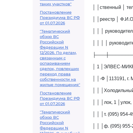
таких участков"
│ │ственный │ тел
Постановление
Президиума ВС РФ
│ │реестр │ Ф.И.О
от 01.07.2026
│ │ │ руководител
"Тематический
обзор ВС
Российской
│ │ │ │ руководит
Федерации N
12/2026. По делам,
├───┼───────
связанным с
оспариванием
│ 1 │ЭЛВЕС-МИКР
сделок, повлекших
переход права
│ │-Ф │113191, г. 
собственности на
жилые помещения"
│ │ │Холодильный
Постановление
Президиума ВС РФ
│ │ │лок, 1 │улок,
от 01.07.2026
"Тематический
│ │ │т. (095) 954-
обзор ВС
Российской
│ │ │ф. (095) 955
Федерации N