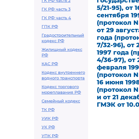
государстве
ГК РФ часть 2
5/21-95), от
ГК РФ часть 3
сентября 199
ГК РФ часть 4
(протокол N 
ГПК РФ
от 29 август
Градостроительный
года (проток
кодекс РФ
7/32-96), от
Жилищный кодекс
1997 года (п
РФ
4/36-97), от
КАС РФ
февраля 1998
Кодекс внутреннего
(протокол N 
водного транспорта
16 июня 1998
Кодекс торгового
(протокол N 
мореплавания РФ
и от 21 дека
Семейный кодекс
ГМЭК от 10.0
ТК РФ
УИК РФ
УК РФ
УПК РФ