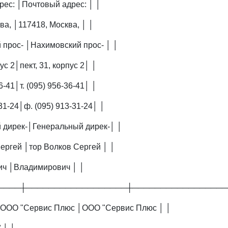
рес: │Почтовый адрес: │ │
ва, │117418, Москва, │ │
 прос- │Нахимовский прос- │ │
пус 2│пект, 31, корпус 2│ │
36-41│т. (095) 956-36-41│ │
-31-24│ф. (095) 913-31-24│ │
 дирек-│Генеральный дирек-│ │
Сергей │тор Волков Сергей │ │
ич │Владимирович │ │
────┼──────────────────┼─────────────────
S│ООО "Сервис Плюс │ООО "Сервис Плюс │ │