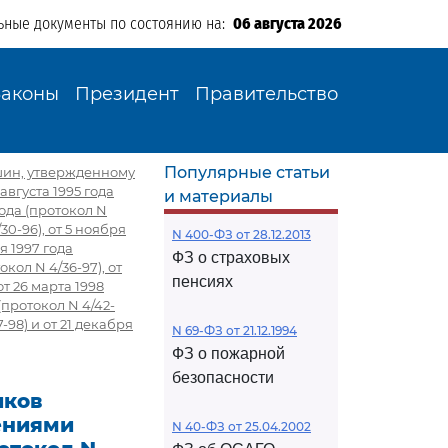
ьные документы по состоянию на:
06 августа 2026
Законы
Президент
Правительство
Популярные статьи
шин, утвержденному
августа 1995 года
и материалы
 года (протокол N
/30-96), от 5 ноября
N 400-ФЗ от 28.12.2013
ря 1997 года
ФЗ о страховых
окол N 4/36-97), от
пенсиях
от 26 марта 1998
 (протокол N 4/42-
7-98) и от 21 декабря
N 69-ФЗ от 21.12.1994
ФЗ о пожарной
безопасности
иков
ениями
N 40-ФЗ от 25.04.2002