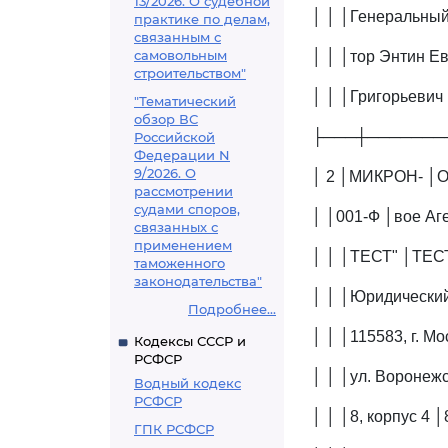
13/2026. О судебной
│ │ │Генеральный
практике по делам,
связанным с
самовольным
│ │ │тор Энтин Е
строительством"
│ │ │Григорьевич
"Тематический
обзор ВС
├───┼───────
Российской
Федерации N
9/2026. О
│ 2 │МИКРОН- │О
рассмотрении
судами споров,
│ │001-Ф │вое Аге
связанных с
применением
│ │ │ТЕСТ" │ТЕСТ
таможенного
законодательства"
│ │ │Юридический
Подробнее...
│ │ │115583, г. Мо
Кодексы СССР и
РСФСР
│ │ │ул. Воронежс
Водный кодекс
РСФСР
│ │ │8, корпус 4 │
ГПК РСФСР