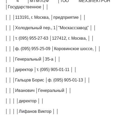
│ 4 │МТМ-Л2Ф │ТОО "МЕХЭЛЕКТРОН"
│Государственное │ │
│ │ │113191, г. Москва, │предприятие │ │
│ │ │Холодильный пер., 1│"Москассзавод" │ │
│ │ │т. (095) 955-27-63 │127412, г. Москва, │ │
│ │ │ф. (095) 955-25-09 │Коровинское шоссе, │ │
│ │ │Генеральный │35-а │ │
│ │ │директор │т. (095) 905-01-11 │ │
│ │ │Гальцов Борис │ф. (095) 905-01-13 │ │
│ │ │Иванович │Генеральный │ │
│ │ │ │директор │ │
│ │ │ │Лифанов Виктор │ │