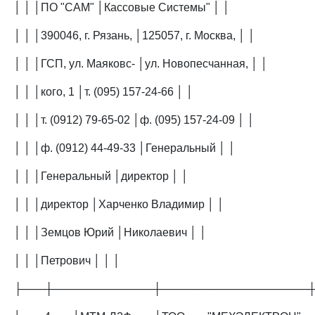
│ │ │ПО "САМ" │Кассовые Системы" │ │
│ │ │390046, г. Рязань, │125057, г. Москва, │ │
│ │ │ГСП, ул. Маяковс- │ул. Новопесчанная, │ │
│ │ │кого, 1 │т. (095) 157-24-66 │ │
│ │ │т. (0912) 79-65-02 │ф. (095) 157-24-09 │ │
│ │ │ф. (0912) 44-49-33 │Генеральный │ │
│ │ │Генеральный │директор │ │
│ │ │директор │Харченко Владимир │ │
│ │ │Земцов Юрий │Николаевич │ │
│ │ │Петрович │ │ │
├───┼─────────────┼───────────────────