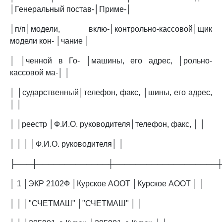
│Генеральный постав-│Приме-│
│п/п│модели, вклю-│контрольно-кассовой│щик
модели кон- │чание │
│ │ченной в Го- │машины, его адрес, │рольно-
кассовой ма-│ │
│ │сударственный│телефон, факс, │шины, его адрес,
│ │
│ │реестр │Ф.И.О. руководителя│телефон, факс, │ │
│ │ │ │Ф.И.О. руководителя│ │
├───┼─────────────┼───────────────────
│ 1 │ЭКР 2102Ф │Курское АООТ │Курское АООТ │ │
│ │ │"СЧЕТМАШ" │"СЧЕТМАШ" │ │