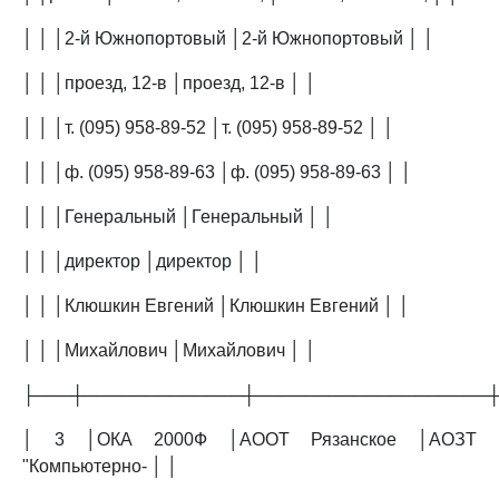
│ │ │2-й Южнопортовый │2-й Южнопортовый │ │
│ │ │проезд, 12-в │проезд, 12-в │ │
│ │ │т. (095) 958-89-52 │т. (095) 958-89-52 │ │
│ │ │ф. (095) 958-89-63 │ф. (095) 958-89-63 │ │
│ │ │Генеральный │Генеральный │ │
│ │ │директор │директор │ │
│ │ │Клюшкин Евгений │Клюшкин Евгений │ │
│ │ │Михайлович │Михайлович │ │
├───┼─────────────┼───────────────────
│ 3 │ОКА 2000Ф │АООТ Рязанское │АОЗТ
"Компьютерно- │ │