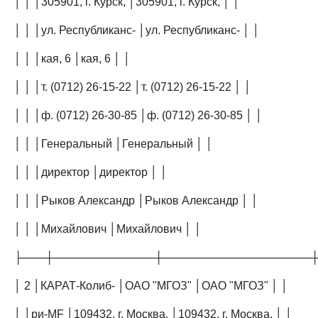
│ │ │305901, г. Курск, │305901, г. Курск, │ │
│ │ │ул. Республиканс- │ул. Республиканс- │ │
│ │ │кая, 6 │кая, 6 │ │
│ │ │т. (0712) 26-15-22 │т. (0712) 26-15-22 │ │
│ │ │ф. (0712) 26-30-85 │ф. (0712) 26-30-85 │ │
│ │ │Генеральный │Генеральный │ │
│ │ │директор │директор │ │
│ │ │Рыков Александр │Рыков Александр │ │
│ │ │Михайлович │Михайлович │ │
├───┼─────────────┼───────────────────
│ 2 │КАРАТ-Колиб- │ОАО "МГОЗ" │ОАО "МГОЗ" │ │
│ │ри-MF │109432, г. Москва, │109432, г. Москва, │ │