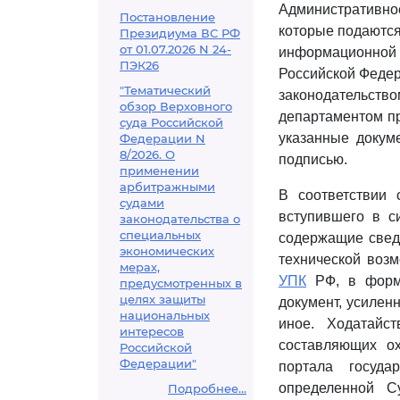
Административное
Постановление
которые подаются
Президиума ВС РФ
от 01.07.2026 N 24-
информационной
ПЭК26
Российской Федер
"Тематический
законодательс
обзор Верховного
департаментом п
суда Российской
указанные докум
Федерации N
8/2026. О
подписью.
применении
арбитражными
В соответствии 
судами
вступившего в си
законодательства о
специальных
содержащие свед
экономических
технической возм
мерах,
УПК
РФ, в форме
предусмотренных в
целях защиты
документ, усилен
национальных
иное. Ходатайс
интересов
составляющих о
Российской
Федерации"
портала госуд
определенной С
Подробнее...