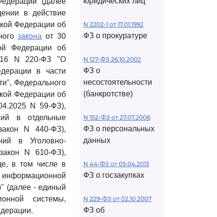
юридических лиц
Федерации (далее
дении в действие
ской Федерации об
N 2202-1 от 17.01.1992
ФЗ о прокуратуре
ьного
закона
от 30
ой Федерации об
016 N 220-ФЗ "О
N 127-ФЗ 26.10.2002
ФЗ о
едерации в части
несостоятельности
ти", Федерального
(банкротстве)
ской Федерации об
4.2025 N 59-ФЗ),
ий в отдельные
N 152-ФЗ от 27.07.2006
ФЗ о персональных
закон N 440-ФЗ),
данных
ий в Уголовно-
закон N 610-ФЗ),
е, в том числе в
N 44-ФЗ от 05.04.2013
ФЗ о госзакупках
й информационной
" (далее - единый
онной системы,
N 229-ФЗ от 02.10.2007
ФЗ об
дерации.