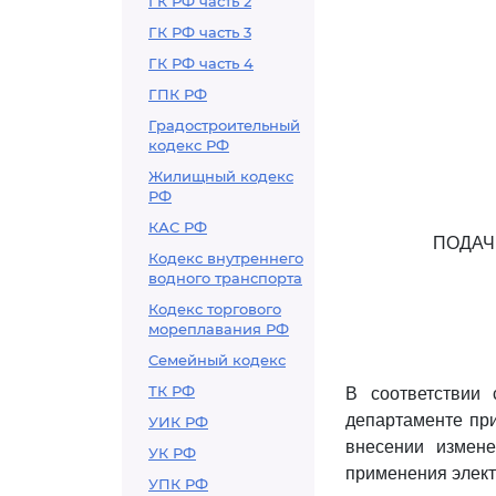
ГК РФ часть 2
ГК РФ часть 3
ГК РФ часть 4
ГПК РФ
Градостроительный
кодекс РФ
Жилищный кодекс
РФ
КАС РФ
ПОДАЧ
Кодекс внутреннего
водного транспорта
Кодекс торгового
мореплавания РФ
Семейный кодекс
ТК РФ
В соответствии
департаменте при
УИК РФ
внесении измене
УК РФ
применения элект
УПК РФ