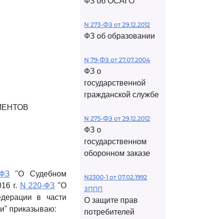
ФЗ об ОСАГО
N 273-ФЗ от 29.12.2012
ФЗ об образовании
N 79-ФЗ от 27.07.2004
ФЗ о
государственной
гражданской службе
МЕНТОВ
N 275-ФЗ от 29.12.2012
ФЗ о
государственном
оборонном заказе
ФЗ
"О Судебном
N2300-1 от 07.02.1992
16 г.
N 220-ФЗ
"О
ЗППП
едерации в части
О защите прав
и" приказываю:
потребителей