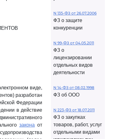
N 135-ФЗ от 26.07.2006
ФЗ о защите
конкуренции
МЕНТОВ
N 99-ФЗ от 04.05.2011
ФЗ о
лицензировании
отдельных видов
деятельности
электронном виде,
N 14-ФЗ от 08.02.1998
ФЗ об ООО
ентов) разработан
ийской Федерации
едении в действие
N 223-ФЗ от 18.07.2011
ФЗ о закупках
министративного
товаров, работ, услуг
рального
закона
от
отдельными видами
судопроизводства