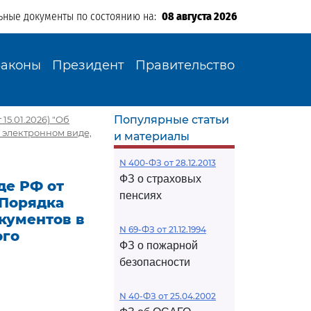
ьные документы по состоянию на:
08 августа 2026
Законы
Президент
Правительство
Популярные статьи
15.01.2026) "Об
 электронном виде,
и материалы
N 400-ФЗ от 28.12.2013
ФЗ о страховых
де РФ от
пенсиях
и Порядка
кументов в
N 69-ФЗ от 21.12.1994
ого
ФЗ о пожарной
безопасности
N 40-ФЗ от 25.04.2002