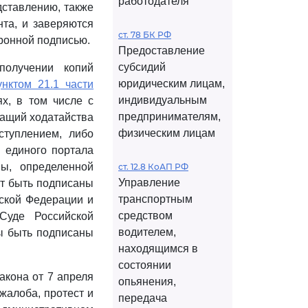
работодателя
дставлению, также
нта, и заверяются
ст. 78 БК РФ
ронной подписью.
Предоставление
субсидий
получении копий
юридическим лицам,
унктом 21.1 части
индивидуальным
х, в том числе с
предпринимателям,
жащий ходатайства
физическим лицам
ступлением, либо
 единого портала
ы, определенной
ст. 12.8 КоАП РФ
Управление
т быть подписаны
транспортным
йской Федерации и
средством
Суде Российской
водителем,
ы быть подписаны
находящимся в
состоянии
акона от 7 апреля
опьянения,
 жалоба, протест и
передача