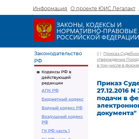
Информация
О проекте ЮИС Легалакт
ЗАКОНЫ, КОДЕКСЫ И
НОРМАТИВНО-ПРАВОВЫЕ 
РОССИЙСКОЙ ФЕДЕРАЦИ
Законодательство
|
Приказ Судебного
утверждении Поряд
РФ
в том числе в форм
Кодексы РФ в
действующей
Приказ Суд
редакции
27.12.2016 N
АПК РФ
подачи в ф
Бюджетный кодекс
электронном
Водный кодекс РФ
документа"
Воздушный кодекс
РФ
ГК РФ часть 1