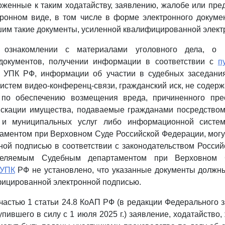
женные к таким ходатайству, заявлению, жалобе или пре
ронном виде, в том числе в форме электронного докуме
им такие документы, усиленной квалифицированной элект
 ознакомлении с материалами уголовного дела, о 
документов, получении информации в соответствии с
п
УПК РФ, информации об участии в судебных заседания
истем видео-конференц-связи, гражданский иск, не содер
по обеспечению возмещения вреда, причиненного пре
скации имущества, подаваемые гражданами посредством
х и муниципальных услуг либо информационной систем
аментом при Верховном Суде Российской Федерации, могу
ной подписью в соответствии с законодательством Росси
деляемым Судебным департаментом при Верховном 
УПК
РФ не установлено, что указанные документы должн
фицированной электронной подписью.
 частью 1 статьи 24.8 КоАП РФ (в редакции Федерального з
тупившего в силу с 1 июля 2025 г.) заявление, ходатайство,