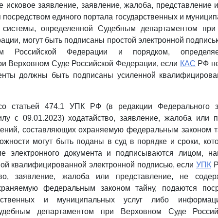
 исковое заявление, заявление, жалоба, представление 
 посредством единого портала государственных и муницип
 системы, определенной Судебным департаментом при
ации, могут быть подписаны простой электронной подписью
твом Российской Федерации и порядком, определ
ри Верховном Суде Российской Федерации, если
КАС
РФ не
енты должны быть подписаны усиленной квалифицирова
со статьей 474.1 УПК РФ (в редакции Федерального 
лу с 09.01.2023) ходатайство, заявление, жалоба или 
ений, составляющих охраняемую федеральным законом та
ожности могут быть поданы в суд в порядке и сроки, ко
 электронного документа и подписываются лицом, на
ной квалифицированной электронной подписью, если
УПК
Р
тво, заявление, жалоба или представление, не содер
храняемую федеральным законом тайну, подаются поср
арственных и муниципальных услуг либо информаци
удебным департаментом при Верховном Суде Россий