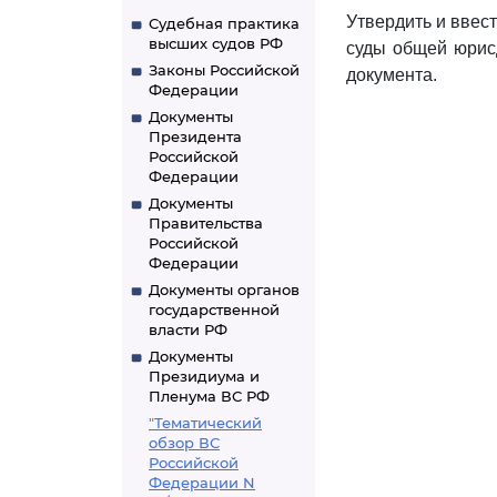
Утвердить и ввест
Судебная практика
высших судов РФ
суды общей юрисд
Законы Российской
документа.
Федерации
Документы
Президента
Российской
Федерации
Документы
Правительства
Российской
Федерации
Документы органов
государственной
власти РФ
Документы
Президиума и
Пленума ВС РФ
"Тематический
обзор ВС
Российской
Федерации N