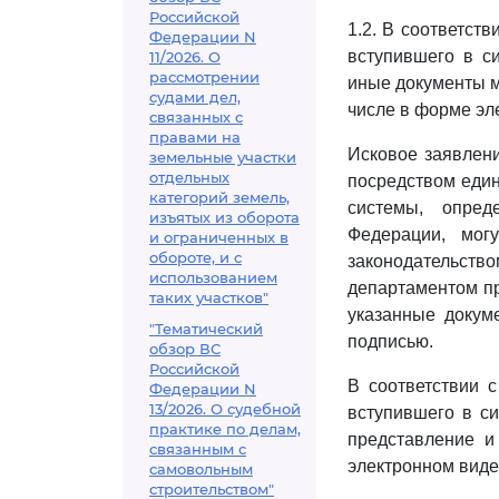
Российской
1.2. В соответств
Федерации N
вступившего в си
11/2026. О
рассмотрении
иные документы м
судами дел,
числе в форме эл
связанных с
правами на
Исковое заявлени
земельные участки
отдельных
посредством един
категорий земель,
системы, опре
изъятых из оборота
Федерации, мог
и ограниченных в
обороте, и с
законодательс
использованием
департаментом п
таких участков"
указанные докум
"Тематический
подписью.
обзор ВС
Российской
В соответствии 
Федерации N
13/2026. О судебной
вступившего в си
практике по делам,
представление и
связанным с
электронном виде
самовольным
строительством"