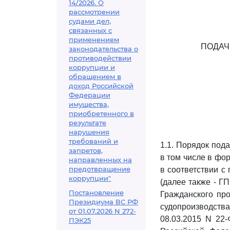
14/2026. О
рассмотрении
судами дел,
связанных с
применением
ПОДАЧ
законодательства о
противодействии
коррупции и
обращением в
доход Российской
Федерации
имущества,
приобретенного в
результате
нарушения
требований и
1.1. Порядок под
запретов,
в том числе в фо
направленных на
предотвращение
в соответствии с
коррупции"
(далее также - Г
Постановление
Гражданского пр
Президиума ВС РФ
судопроизводств
от 01.07.2026 N 272-
08.03.2015 N 22
ПЭК25