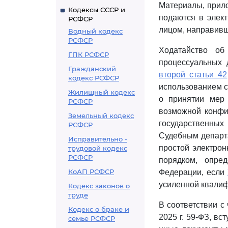
Материалы, прило
Кодексы СССР и
подаются в элект
РСФСР
лицом, направивш
Водный кодекс
РСФСР
Ходатайство об
ГПК РСФСР
процессуальных 
Гражданский
второй статьи 42
кодекс РСФСР
использованием с
Жилищный кодекс
о принятии мер 
РСФСР
возможной конфи
Земельный кодекс
государственны
РСФСР
Судебным департ
Исправительно -
простой электрон
трудовой кодекс
РСФСР
порядком, опре
КоАП РСФСР
Федерации, если
усиленной квали
Кодекс законов о
труде
В соответствии с
Кодекс о браке и
2025 г. 59-ФЗ, вс
семье РСФСР