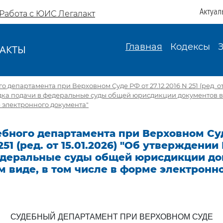
Актуал
Работа с ЮИС Легалакт
Главная
Кодексы
АКТЫ
И
 департамента при Верховном Суде РФ от 27.12.2016 N 251 (ред. от 
ка подачи в федеральные суды общей юрисдикции документов в
е электронного документа"
ебного департамента при Верховном Су
 251 (ред. от 15.01.2026) "Об утверждени
едеральные суды общей юрисдикции до
 виде, в том числе в форме электронн
СУДЕБНЫЙ ДЕПАРТАМЕНТ ПРИ ВЕРХОВНОМ СУДЕ