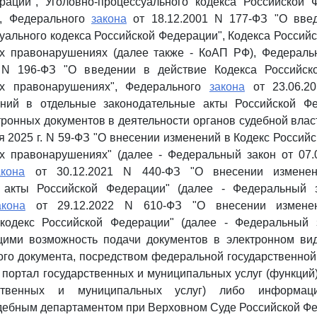
рации", Уголовно-процессуального кодекса Российской 
), Федерального
закона
от 18.12.2001 N 177-ФЗ "О вве
уального кодекса Российской Федерации", Кодекса Россий
х правонарушениях (далее также - КоАП РФ), Федерал
. N 196-ФЗ "О введении в действие Кодекса Российск
ых правонарушениях", Федерального
закона
от 23.06.2
ний в отдельные законодательные акты Российской Ф
ронных документов в деятельности органов судебной влас
я 2025 г. N 59-ФЗ "О внесении изменений в Кодекс Россий
х правонарушениях" (далее - Федеральный закон от 07.0
акона
от 30.12.2021 N 440-ФЗ "О внесении изменен
 акты Российской Федерации" (далее - Федеральный 
акона
от 29.12.2022 N 610-ФЗ "О внесении изменен
кодекс Российской Федерации" (далее - Федеральный 
ими возможность подачи документов в электронном вид
ого документа, посредством федеральной государственно
портал государственных и муниципальных услуг (функций)
рственных и муниципальных услуг) либо информаци
дебным департаментом при Верховном Суде Российской Фе