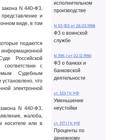
исполнительном
 закона N 440-ФЗ,
производстве
, представление и
онном виде, в том
N 53-ФЗ от 28.03.1998
ФЗ о воинской
службе
 которые подаются
бо информационной
N 395-1 от 02.12.1990
уде Российской
ФЗ о банках и
 соответствии с
банковской
яемым Судебным
деятельности
 установлено, что
нной электронной
ст. 333 ГК РФ
Уменьшение
неустойки
закона N 440-ФЗ,
аявление, жалоба,
м носителе или в
ст. 317.1 ГК РФ
Проценты по
денежному