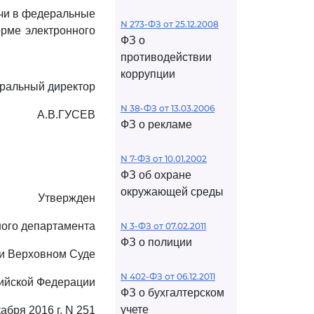
чи в федеральные
N 273-ФЗ от 25.12.2008
орме электронного
ФЗ о
противодействии
коррупции
ральный директор
N 38-ФЗ от 13.03.2006
А.В.ГУСЕВ
ФЗ о рекламе
N 7-ФЗ от 10.01.2002
ФЗ об охране
окружающей среды
Утвержден
ного департамента
N 3-ФЗ от 07.02.2011
ФЗ о полиции
и Верховном Суде
N 402-ФЗ от 06.12.2011
ийской Федерации
ФЗ о бухгалтерском
учете
кабря 2016 г. N 251