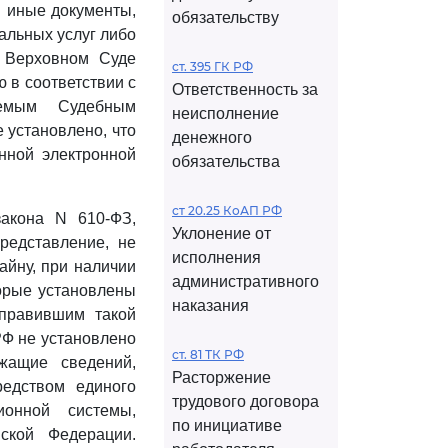
и иные документы,
обязательству
альных услуг либо
 Верховном Суде
ст. 395 ГК РФ
 в соответствии с
Ответственность за
яемым Судебным
неисполнение
 установлено, что
денежного
нной электронной
обязательства
ст 20.25 КоАП РФ
закона N 610-ФЗ,
Уклонение от
представление, не
исполнения
йну, при наличии
административного
торые установлены
наказания
правившим такой
Ф не установлено
ст. 81 ТК РФ
жащие сведений,
Расторжение
едством единого
трудового договора
онной системы,
по инициативе
ской Федерации.