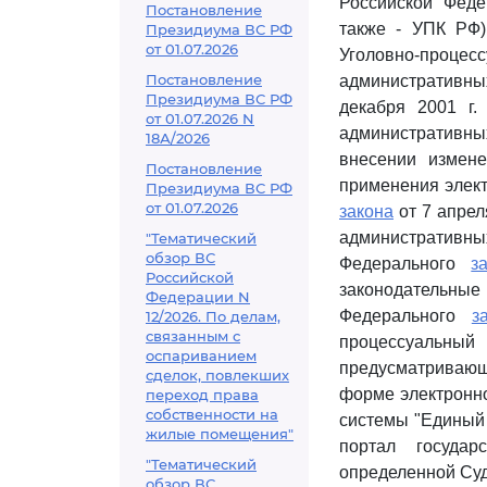
Российской Феде
Постановление
также - УПК РФ
Президиума ВС РФ
от 01.07.2026
Уголовно-процесс
Постановление
административны
Президиума ВС РФ
декабря 2001 г
от 01.07.2026 N
административн
18А/2026
внесении измене
Постановление
применения элект
Президиума ВС РФ
от 01.07.2026
закона
от 7 апрел
административны
"Тематический
обзор ВС
Федерального
з
Российской
законодательные
Федерации N
Федерального
з
12/2026. По делам,
связанным с
процессуальный 
оспариванием
предусматривающ
сделок, повлекших
форме электронн
переход права
собственности на
системы "Единый 
жилые помещения"
портал госуда
"Тематический
определенной Су
обзор ВС