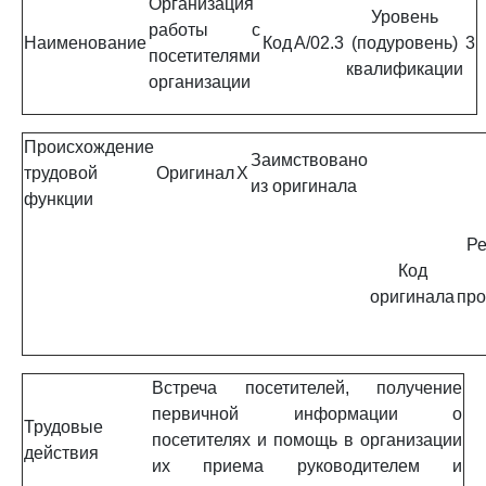
Организация
Уровень
работы с
Наименование
Код
A/02.3
(подуровень)
3
посетителями
квалификации
организации
Происхождение
Заимствовано
трудовой
Оригинал
X
из оригинала
функции
Ре
Код
оригинала
про
Встреча посетителей, получение
первичной информации о
Трудовые
посетителях и помощь в организации
действия
их приема руководителем и