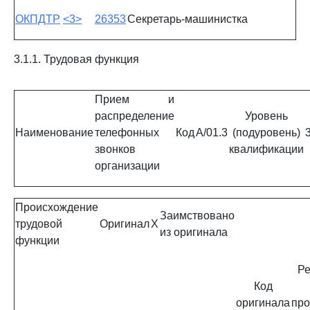
ОКПДТР
<3>
26353
Секретарь-машинистка
3.1.1. Трудовая функция
Прием и
распределение
Уровень
Наименование
телефонных
Код
A/01.3
(подуровень)
звонков
квалификации
организации
Происхождение
Заимствовано
трудовой
Оригинал
X
из оригинала
функции
Ре
Код
оригинала
про