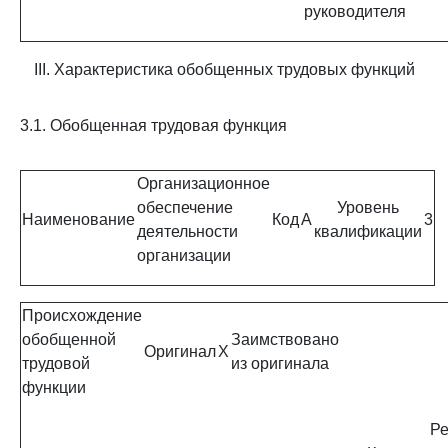
руководителя
III. Характеристика обобщенных трудовых функций
3.1. Обобщенная трудовая функция
Организационное
обеспечение
Уровень
Наименование
Код
A
3
деятельности
квалификации
организации
Происхождение
обобщенной
Заимствовано
Оригинал
X
трудовой
из оригинала
функции
Ре