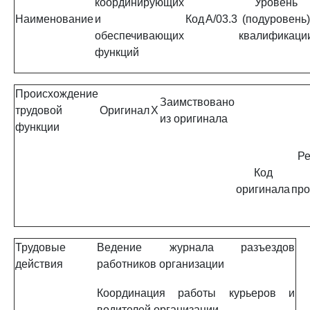
координирующих
Уровень
Наименование
и
Код
A/03.3
(подуровень)
обеспечивающих
квалификаци
функций
Происхождение
Заимствовано
трудовой
Оригинал
X
из оригинала
функции
Ре
Код
оригинала
про
Трудовые
Ведение журнала разъездов
действия
работников организации
Координация работы курьеров и
водителей организации