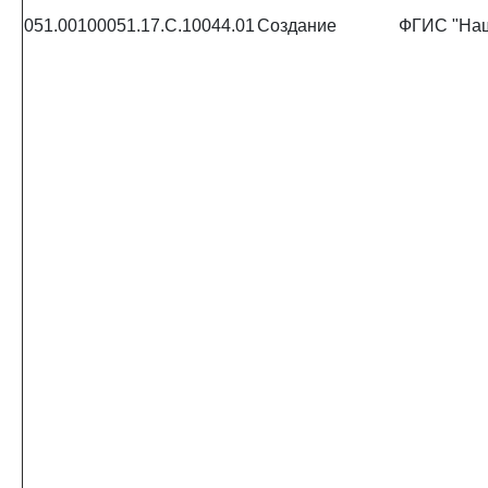
051.00100051.17.С.10044.01
Создание
ФГИС "Наш