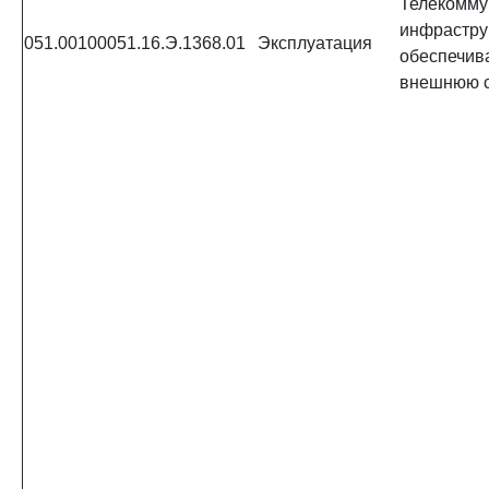
Телекомму
инфрастру
051.00100051.16.Э.1368.01
Эксплуатация
обеспечи
внешнюю с