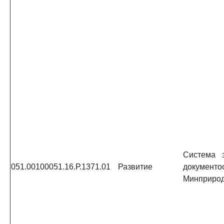
Система э
051.00100051.16.Р.1371.01
Развитие
документо
Минприрод