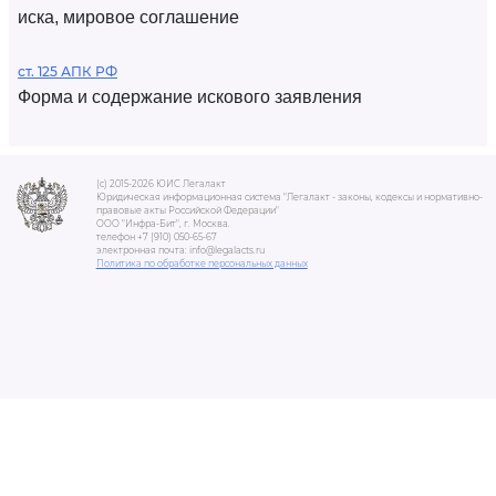
иска, мировое соглашение
ст. 125 АПК РФ
Форма и содержание искового заявления
(c) 2015-2026 ЮИС Легалакт
Юридическая информационная система "Легалакт - законы, кодексы и нормативно-
правовые акты Российской Федерации"
ООО "Инфра-Бит", г. Москва.
телефон +7 (910) 050-65-67
электронная почта: info@legalacts.ru
Политика по обработке персональных данных