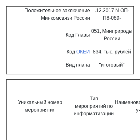
Положительное заключение
.12.2017 N ОП-
Минкомсвязи России
П8-089-
051, Минприроды
Код Главы
России
Код
ОКЕИ
834, тыс. рублей
Вид плана
"итоговый"
Тип
Уникальный номер
Наименова
мероприятий по
мероприятия
у
информатизации