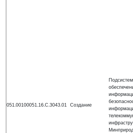
Подсистем
обеспечен
информац
безопасно
051.00100051.16.С.3043.01
Создание
информац
телекомму
инфрастру
Минприрод