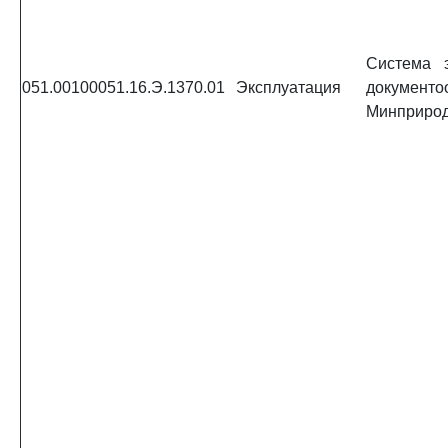
Система э
051.00100051.16.Э.1370.01
Эксплуатация
документо
Минприрод