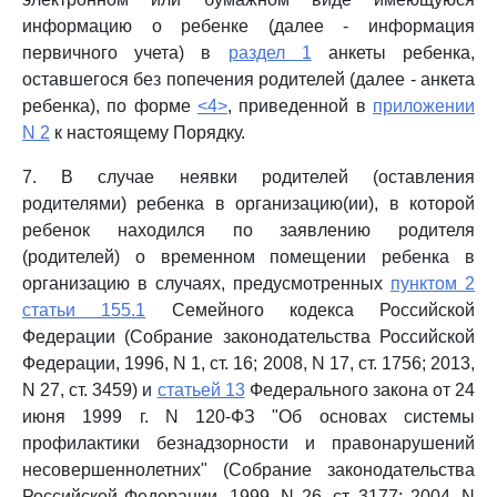
информацию о ребенке (далее - информация
первичного учета) в
раздел 1
анкеты ребенка,
оставшегося без попечения родителей (далее - анкета
ребенка), по форме
<4>
, приведенной в
приложении
N 2
к настоящему Порядку.
7. В случае неявки родителей (оставления
родителями) ребенка в организацию(ии), в которой
ребенок находился по заявлению родителя
(родителей) о временном помещении ребенка в
организацию в случаях, предусмотренных
пунктом 2
статьи 155.1
Семейного кодекса Российской
Федерации (Собрание законодательства Российской
Федерации, 1996, N 1, ст. 16; 2008, N 17, ст. 1756; 2013,
N 27, ст. 3459) и
статьей 13
Федерального закона от 24
июня 1999 г. N 120-ФЗ "Об основах системы
профилактики безнадзорности и правонарушений
несовершеннолетних" (Собрание законодательства
Российской Федерации, 1999, N 26, ст. 3177; 2004, N