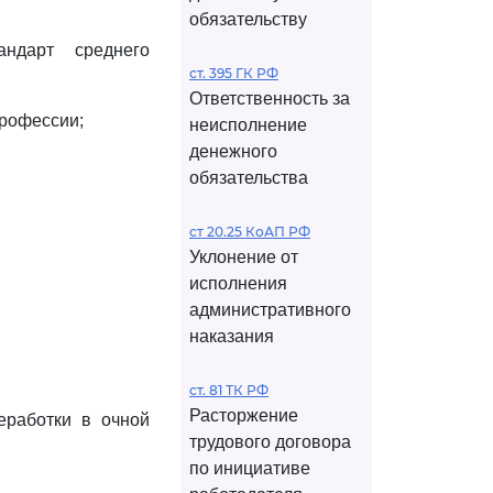
обязательству
ндарт среднего
ст. 395 ГК РФ
Ответственность за
рофессии;
неисполнение
денежного
обязательства
ст 20.25 КоАП РФ
Уклонение от
исполнения
административного
наказания
ст. 81 ТК РФ
Расторжение
еработки в очной
трудового договора
по инициативе