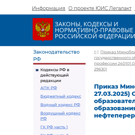
Информация
О проекте ЮИС Легалакт
ЗАКОНЫ, КОДЕКСЫ И
НОРМАТИВНО-ПРАВОВЫЕ 
РОССИЙСКОЙ ФЕДЕРАЦИ
Законодательство
|
Приказ Минобрнау
государственного 
РФ
профессии 240101.0
29630)
Кодексы РФ в
действующей
редакции
Приказ Мино
АПК РФ
27.03.2025)
Бюджетный кодекс
образовате
Водный кодекс РФ
образования
Воздушный кодекс
нефтеперер
РФ
ГК РФ часть 1