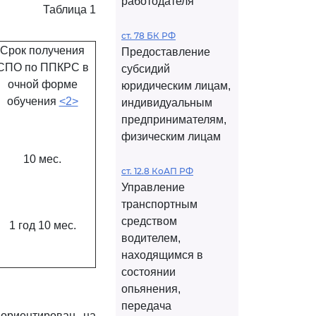
работодателя
Таблица 1
ст. 78 БК РФ
Срок получения
Предоставление
СПО по ППКРС в
субсидий
очной форме
юридическим лицам,
обучения
<2>
индивидуальным
предпринимателям,
физическим лицам
10 мес.
ст. 12.8 КоАП РФ
Управление
транспортным
средством
1 год 10 мес.
водителем,
находящимся в
состоянии
опьянения,
передача
ориентирован на