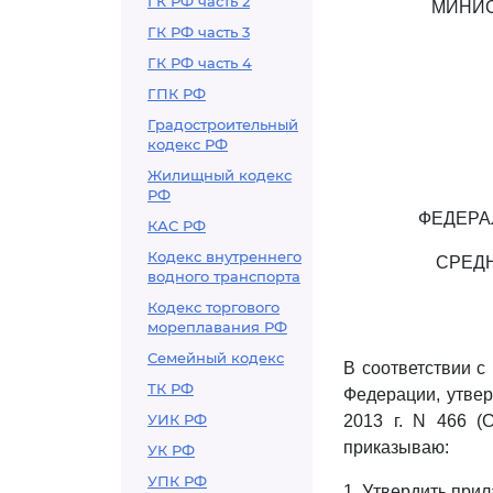
ГК РФ часть 2
МИНИС
ГК РФ часть 3
ГК РФ часть 4
ГПК РФ
Градостроительный
кодекс РФ
Жилищный кодекс
РФ
ФЕДЕРА
КАС РФ
Кодекс внутреннего
СРЕД
водного транспорта
Кодекс торгового
мореплавания РФ
Семейный кодекс
В соответствии с
ТК РФ
Федерации, утве
УИК РФ
2013 г. N 466 (С
приказываю:
УК РФ
УПК РФ
1. Утвердить пр