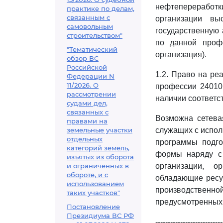
нефтепереработк
практике по делам,
связанным с
организации в
самовольным
государственную
строительством"
по данной профе
"Тематический
организация).
обзор ВС
Российской
1.2. Право на р
Федерации N
11/2026. О
профессии 24010
рассмотрении
наличии соответс
судами дел,
связанных с
Возможна сетева
правами на
земельные участки
служащих с испол
отдельных
программы подго
категорий земель,
формы наряду с 
изъятых из оборота
и ограниченных в
организации, о
обороте, и с
обладающие ресу
использованием
производствен
таких участков"
предусмотренных 
Постановление
Президиума ВС РФ
---------------------------