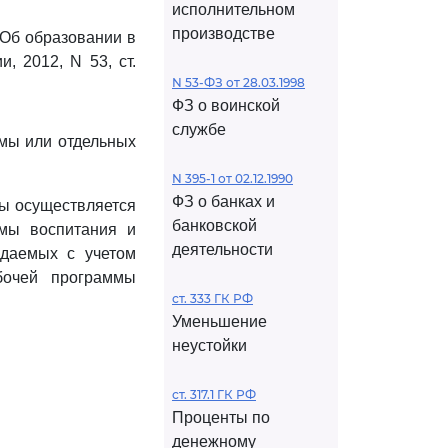
исполнительном
производстве
"Об образовании в
, 2012, N 53, ст.
N 53-ФЗ от 28.03.1998
ФЗ о воинской
службе
ммы или отдельных
N 395-1 от 02.12.1990
ФЗ о банках и
мы осуществляется
банковской
мы воспитания и
деятельности
ждаемых с учетом
бочей программы
ст. 333 ГК РФ
Уменьшение
неустойки
ст. 317.1 ГК РФ
Проценты по
денежному