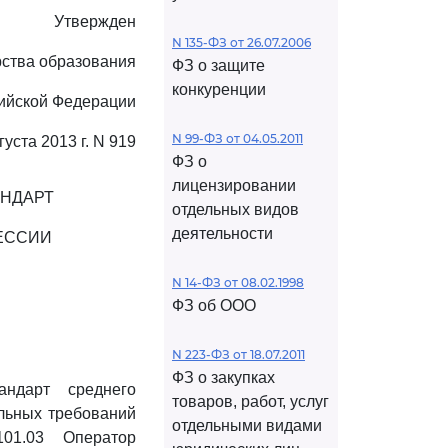
Утвержден
N 135-ФЗ от 26.07.2006
ства образования
ФЗ о защите
конкуренции
сийской Федерации
N 99-ФЗ от 04.05.2011
густа 2013 г. N 919
ФЗ о
лицензировании
АНДАРТ
отдельных видов
деятельности
ЕССИИ
N 14-ФЗ от 08.02.1998
ФЗ об ООО
N 223-ФЗ от 18.07.2011
ФЗ о закупках
андарт среднего
товаров, работ, услуг
ельных требований
отдельными видами
01.03 Оператор