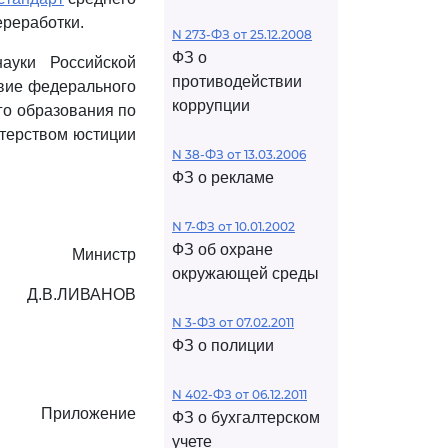
реработки.
N 273-ФЗ от 25.12.2008
ФЗ о
ауки Российской
противодействии
твие федерального
коррупции
го образования по
стерством юстиции
N 38-ФЗ от 13.03.2006
ФЗ о рекламе
N 7-ФЗ от 10.01.2002
ФЗ об охране
Министр
окружающей среды
Д.В.ЛИВАНОВ
N 3-ФЗ от 07.02.2011
ФЗ о полиции
N 402-ФЗ от 06.12.2011
Приложение
ФЗ о бухгалтерском
учете