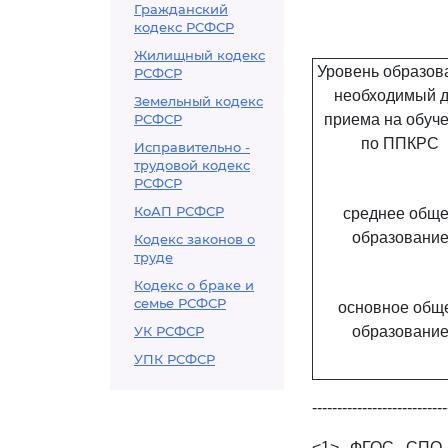
Гражданский
кодекс РСФСР
Жилищный кодекс
Уровень образов
РСФСР
необходимый 
Земельный кодекс
РСФСР
приема на обуч
по ППКРС
Исправительно -
трудовой кодекс
РСФСР
КоАП РСФСР
среднее общ
образовани
Кодекс законов о
труде
Кодекс о браке и
семье РСФСР
основное общ
УК РСФСР
образовани
УПК РСФСР
---------------------------
<1> ФГОС СПО в