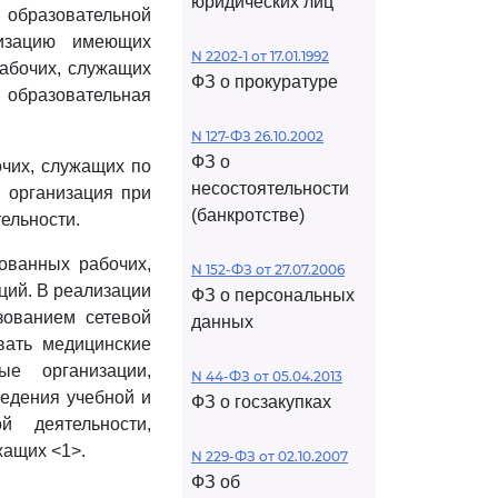
юридических лиц
 образовательной
изацию имеющих
N 2202-1 от 17.01.1992
абочих, служащих
ФЗ о прокуратуре
 образовательная
N 127-ФЗ 26.10.2002
ФЗ о
чих, служащих по
несостоятельности
 организация при
(банкротстве)
ельности.
ованных рабочих,
N 152-ФЗ от 27.07.2006
ций. В реализации
ФЗ о персональных
зованием сетевой
данных
вать медицинские
ые организации,
N 44-ФЗ от 05.04.2013
едения учебной и
ФЗ о госзакупках
 деятельности,
жащих <1>.
N 229-ФЗ от 02.10.2007
ФЗ об