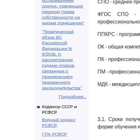
оспариванием
СПО - среднее пр
сделок, повлекших
переход права
ФГОС СПО - фе
собственности на
профессионально
жилые помещения"
"Тематический
ППКРС - программ
обзор ВС
Российской
ОК - общая компе
Федерации N
9/2026. О
ПК - профессиона
рассмотрении
судами споров,
связанных с
ПМ - профессион
применением
таможенного
МДК - междисципл
законодательства"
Подробнее...
Кодексы СССР и
РСФСР
3.1. Сроки полу
Водный кодекс
РСФСР
форме обучения и
ГПК РСФСР