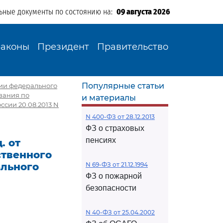
ьные документы по состоянию на:
09 августа 2026
Законы
Президент
Правительство
Популярные статьи
ении федерального
вания по
и материалы
сии 20.08.2013 N
N 400-ФЗ от 28.12.2013
ФЗ о страховых
пенсиях
. от
ственного
ального
N 69-ФЗ от 21.12.1994
ФЗ о пожарной
безопасности
N 40-ФЗ от 25.04.2002