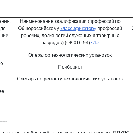
ания,
Наименование квалификации (профессий по
для
Общероссийскому
классификатору
профессий
ение
рабочих, должностей служащих и тарифных
разрядов) (ОК 016-94)
<1>
Оператор технологических установок
ее
Приборист
е
Слесарь по ремонту технологических установок
ее
е
-----
 части требований к результатам освоения ППКРС 