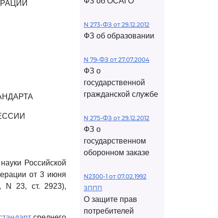
ФЗ об ОСАГО
ЕРАЦИИ
N 273-ФЗ от 29.12.2012
ФЗ об образовании
N 79-ФЗ от 27.07.2004
ФЗ о
государственной
гражданской службе
АНДАРТА
ЕССИИ
N 275-ФЗ от 29.12.2012
ФЗ о
государственном
оборонном заказе
 науки Российской
ерации от 3 июня
N2300-1 от 07.02.1992
 N 23, ст. 2923),
ЗППП
О защите прав
потребителей
стандарт
среднего