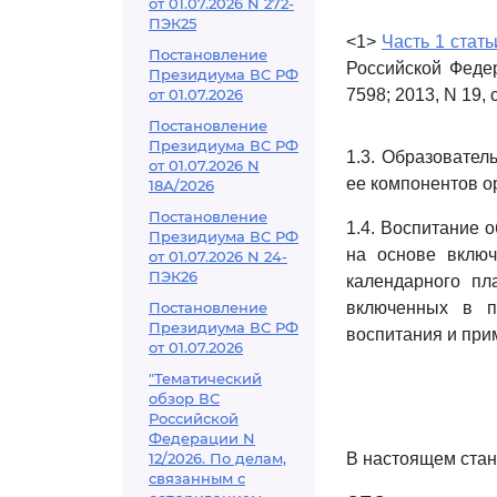
от 01.07.2026 N 272-
ПЭК25
<1>
Часть 1 стать
Постановление
Российской Федер
Президиума ВС РФ
от 01.07.2026
7598; 2013, N 19, с
Постановление
Президиума ВС РФ
1.3. Образовател
от 01.07.2026 N
ее компонентов о
18А/2026
Постановление
1.4. Воспитание 
Президиума ВС РФ
на основе вклю
от 01.07.2026 N 24-
ПЭК26
календарного пл
Постановление
включенных в п
Президиума ВС РФ
воспитания и при
от 01.07.2026
"Тематический
обзор ВС
Российской
Федерации N
12/2026. По делам,
В настоящем стан
связанным с