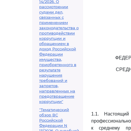
14/2026. О
рассмотрении
судами дел,
связанных с
применением
законодательства о
противодействии
коррупции и
обращением в
доход Российской
Федерации
ФЕДЕР
имущества,
приобретенного в
СРЕД
результате
нарушения
требований и
запретов,
направленных на
предотвращение
коррупции"
"Тематический
1.1. Настоящий
обзор ВС
Российской
профессиональног
Федерации N
к среднему пр
13/2026. О судебной