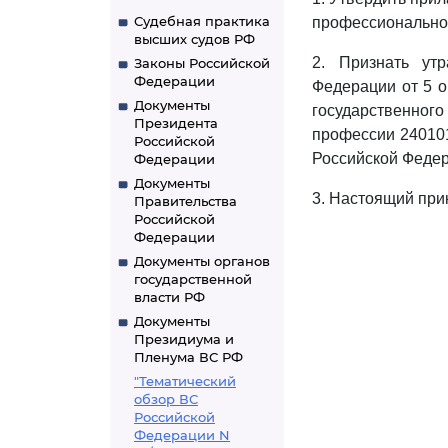
Судебная практика
профессиональног
высших судов РФ
2. Признать ут
Законы Российской
Федерации
Федерации от 5 о
Документы
государственного
Президента
профессии 240101
Российской
Российской Федера
Федерации
Документы
3. Настоящий прик
Правительства
Российской
Федерации
Документы органов
государственной
власти РФ
Документы
Президиума и
Пленума ВС РФ
"Тематический
обзор ВС
Российской
Федерации N