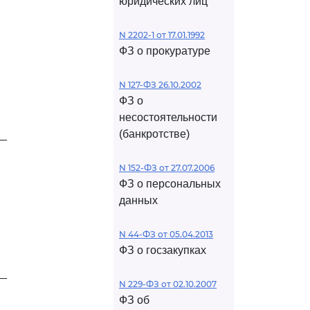
юридических лиц
N 2202-1 от 17.01.1992
ФЗ о прокуратуре
N 127-ФЗ 26.10.2002
ФЗ о
несостоятельности
(банкротстве)
__
N 152-ФЗ от 27.07.2006
ФЗ о персональных
данных
N 44-ФЗ от 05.04.2013
ФЗ о госзакупках
__
N 229-ФЗ от 02.10.2007
ФЗ об