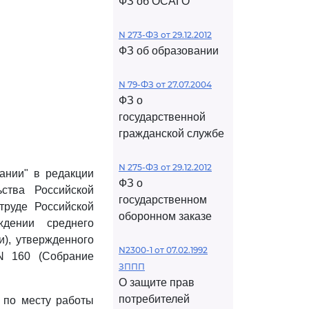
ФЗ об ОСАГО
N 273-ФЗ от 29.12.2012
ФЗ об образовании
N 79-ФЗ от 27.07.2004
ФЗ о
государственной
гражданской службе
N 275-ФЗ от 29.12.2012
ании" в редакции
ФЗ о
ства Российской
государственном
труде Российской
оборонном заказе
дении среднего
), утвержденного
N2300-1 от 07.02.1992
N 160 (Собрание
ЗППП
О защите прав
потребителей
 по месту работы