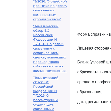
13/2026. О судебной
практике по делам,
связанным с
самовольным
строительством"
"Тематический
обзор ВС
Форма справки - 
Российской
Федерации N
12/2026. По делам,
Лицевая сторона 
связанным с
оспариванием
сделок, повлекших
переход права
Бланк (угловой ш
собственности на
жилые помещения"
образовательного
"Тематический
среднего профес
обзор ВС
Российской
Федерации N
образования,
11/2026. О
рассмотрении
дата, регистраци
судами дел,
связанных с