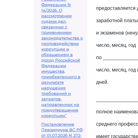
Федерации N
предоставляется 
14/2026. О
рассмотрении
заработной платы
судами дел,
связанных с
применением
и экзаменов (нен
законодательства о
противодействии
число, месяц, год
коррупции и
обращением в
по ____________
доход Российской
Федерации
число, месяц, год
имущества,
приобретенного в
дней.
результате
нарушения
требований и
запретов,
_______________
направленных на
предотвращение
полное наименов
коррупции"
среднего профес
Постановление
Президиума ВС РФ
от 01.07.2026 N 272-
имеет государст