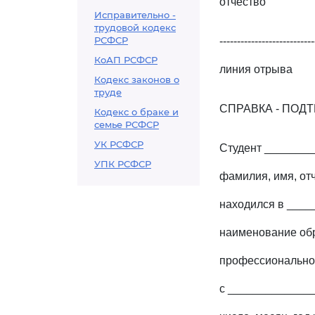
отчество
Исправительно -
трудовой кодекс
РСФСР
---------------------------
КоАП РСФСР
линия отрыва
Кодекс законов о
труде
СПРАВКА - ПОД
Кодекс о браке и
семье РСФСР
УК РСФСР
Студент _______
УПК РСФСР
фамилия, имя, от
находился в ___
наименование обр
профессиональног
с _____________