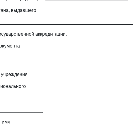
гана, выдавшего
_________________________________________________
государственной аккредитации,
документа
 учреждения
сионального
_________________
 имя,