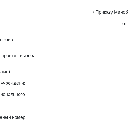
к Приказу Мино
от
вызова
справки - вызова
тамп)
 учреждения
сионального
онный номер