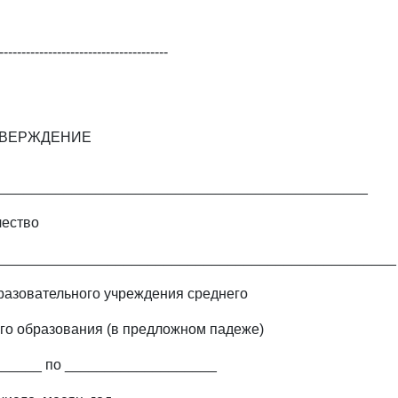
--------------------------------------
ТВЕРЖДЕНИЕ
_______________________________________________
чество
___________________________________________________
азовательного учреждения среднего
о образования (в предложном падеже)
______ по ___________________