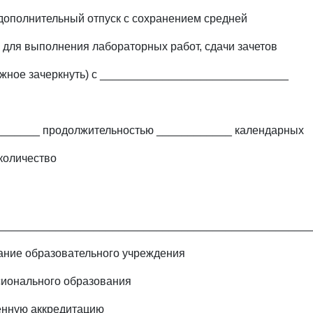
дополнительный отпуск с сохранением средней
 для выполнения лабораторных работ, сдачи зачетов
ужное зачеркнуть) с ______________________________
_______ продолжительностью ____________ календарных
 количество
_________________________________________________
ание образовательного учреждения
сионального образования
венную аккредитацию _______________________________