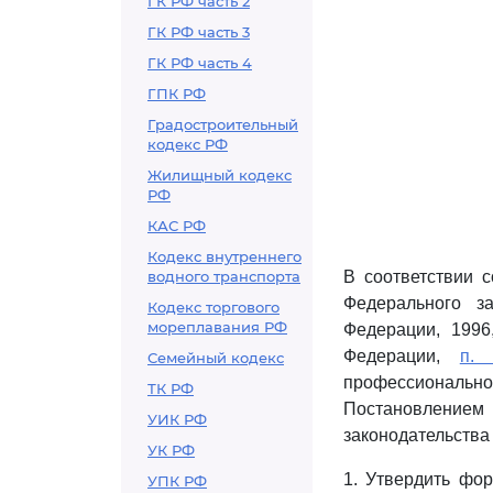
ГК РФ часть 2
ГК РФ часть 3
ГК РФ часть 4
ГПК РФ
Градостроительный
кодекс РФ
Жилищный кодекс
РФ
КАС РФ
Кодекс внутреннего
водного транспорта
В соответствии 
Федерального з
Кодекс торгового
мореплавания РФ
Федерации, 1996
Федерации,
п. 
Семейный кодекс
профессионально
ТК РФ
Постановлением
УИК РФ
законодательства 
УК РФ
1. Утвердить фо
УПК РФ