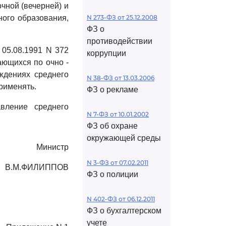
очной (вечерней) и
ого образования,
N 273-ФЗ от 25.12.2008
ФЗ о
противодействии
 05.08.1991 N 372
коррупции
ающихся по очно -
ждениях среднего
N 38-ФЗ от 13.03.2006
рименять.
ФЗ о рекламе
вление среднего
N 7-ФЗ от 10.01.2002
ФЗ об охране
окружающей среды
Министр
N 3-ФЗ от 07.02.2011
В.М.ФИЛИППОВ
ФЗ о полиции
N 402-ФЗ от 06.12.2011
ФЗ о бухгалтерском
учете