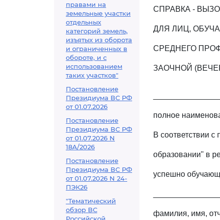
правами на
СПРАВКА - ВЫЗО
земельные участки
отдельных
ДЛЯ ЛИЦ, ОБУ
категорий земель,
изъятых из оборота
СРЕДНЕГО ПРОФ
и ограниченных в
обороте, и с
использованием
ЗАОЧНОЙ (ВЕЧЕ
таких участков"
Постановление
_______________
Президиума ВС РФ
от 01.07.2026
полное наименова
Постановление
Президиума ВС РФ
В соответствии с 
от 01.07.2026 N
18А/2026
образовании" в р
Постановление
Президиума ВС РФ
успешно обучающ
от 01.07.2026 N 24-
ПЭК26
_______________
"Тематический
обзор ВС
фамилия, имя, от
Российской