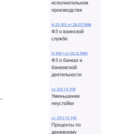
исполнительном
производстве
N 53-ФЗ от 28.03.1998
ФЗ о воинской
службе
N 395-1 от 02.12.1990
ФЗ о банках и
банковской
деятельности
ст. 333 ГК РФ
Уменьшение
__
неустойки
ст. 317.1 ГК РФ
Проценты по
денежному