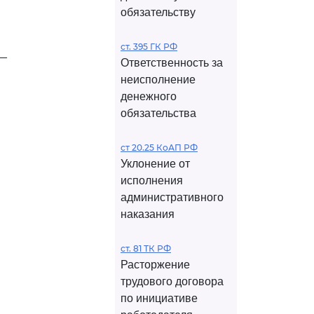
обязательству
ст. 395 ГК РФ
__
Ответственность за
неисполнение
денежного
обязательства
ст 20.25 КоАП РФ
Уклонение от
исполнения
административного
наказания
ст. 81 ТК РФ
Расторжение
трудового договора
по инициативе