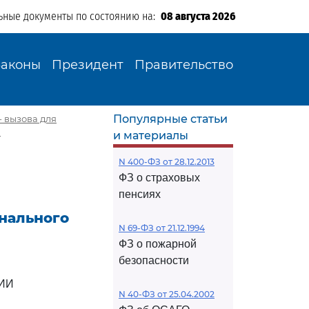
ьные документы по состоянию на:
08 августа 2026
Законы
Президент
Правительство
Популярные статьи
- вызова для
"
и материалы
N 400-ФЗ от 28.12.2013
ФЗ о страховых
пенсиях
нального
N 69-ФЗ от 21.12.1994
ФЗ о пожарной
безопасности
ИИ
N 40-ФЗ от 25.04.2002