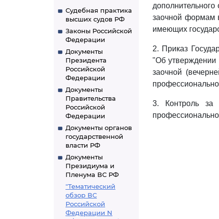
дополнительного о
Судебная практика
заочной формам 
высших судов РФ
имеющих государ
Законы Российской
Федерации
2. Приказ Госуда
Документы
Президента
"Об утверждении 
Российской
заочной (вечерн
Федерации
профессиональног
Документы
Правительства
3. Контроль за
Российской
профессиональног
Федерации
Документы органов
государственной
власти РФ
Документы
Президиума и
Пленума ВС РФ
"Тематический
обзор ВС
Российской
Федерации N