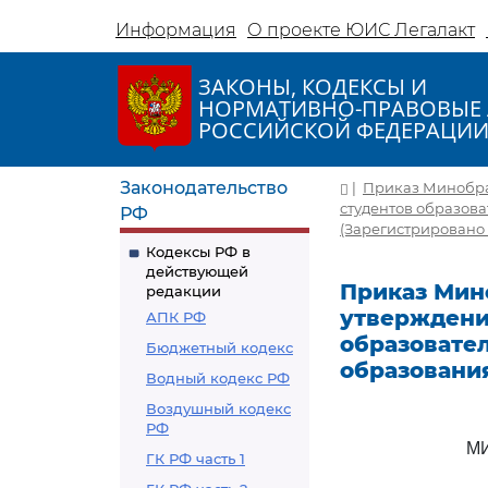
Информация
О проекте ЮИС Легалакт
ЗАКОНЫ, КОДЕКСЫ И
НОРМАТИВНО-ПРАВОВЫЕ 
РОССИЙСКОЙ ФЕДЕРАЦИ
Законодательство
|
Приказ Минобраз
студентов образов
РФ
(Зарегистрировано 
Кодексы РФ в
действующей
Приказ Мино
редакции
утверждени
АПК РФ
образовате
Бюджетный кодекс
образовани
Водный кодекс РФ
Воздушный кодекс
РФ
М
ГК РФ часть 1