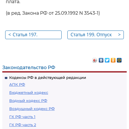
плата.
(в ред. Закона РФ от 25.09.1992 N 3543-1)
<
Статья 197.
Статья 199. Отпуск
>
Сокращение
для ознакомления с
рабочего времени
работой по
для обучающихся в
избранной
вечерних и заочных
специальности и
Законодательство РФ
высших и средних
подготовки
Кодексы РФ в действующей редакции
специальных
материалов к
АПК РФ
учебных заведениях
дипломному
Бюджетный кодекс
проекту
Водный кодекс РФ
Воздушный кодекс РФ
ГК РФ часть 1
ГК РФ часть 2