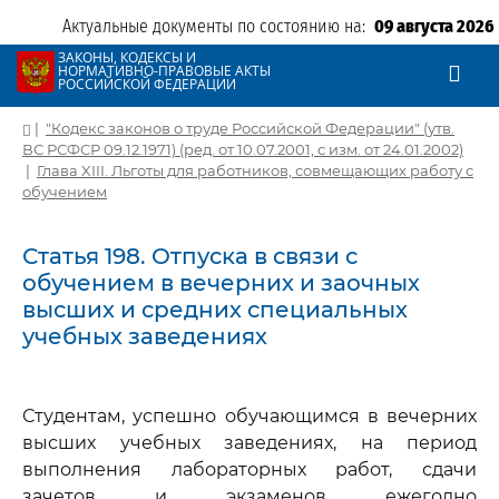
Актуальные документы по состоянию на:
09 августа 2026
ЗАКОНЫ, КОДЕКСЫ И
НОРМАТИВНО-ПРАВОВЫЕ АКТЫ
РОССИЙСКОЙ ФЕДЕРАЦИИ
|
"Кодекс законов о труде Российской Федерации" (утв.
ВС РСФСР 09.12.1971) (ред. от 10.07.2001, с изм. от 24.01.2002)
|
Глава XIII. Льготы для работников, совмещающих работу с
обучением
Статья 198. Отпуска в связи с
обучением в вечерних и заочных
высших и средних специальных
учебных заведениях
Студентам, успешно обучающимся в вечерних
высших учебных заведениях, на период
выполнения лабораторных работ, сдачи
зачетов и экзаменов ежегодно