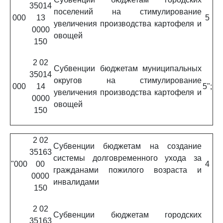
35014
поселений на стимулирование
000
13
5
увеличения производства картофеля и
0000
овощей
150
2 02
Субвенции бюджетам муниципальных
35014
округов на стимулирование
000
14
5";
увеличения производства картофеля и
0000
овощей
150
2 02
Субвенции бюджетам на создание
35163
системы долговременного ухода за
"000
00
4
гражданами пожилого возраста и
0000
инвалидами
150
2 02
Субвенции бюджетам городских
35163