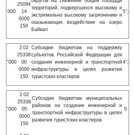
округов на снижение общей площади
25094
территорий, подвергшихся высокому и
000
14
5";
экстремально высокому загрязнению и
0000
оказывающих воздействие на озеро
150
Байкал
2 02
Субсидии бюджетам на поддержку
25338
субъектов Российской Федерации для
"000
00
создания инженерной и транспортной
4";
0000
инфраструктуры в целях развития
150
туристских кластеров
2 02
Субсидии бюджетам муниципальных
25338
районов на создание инженерной и
"000
05
5
транспортной инфраструктуры в целях
0000
развития туристских кластеров
150