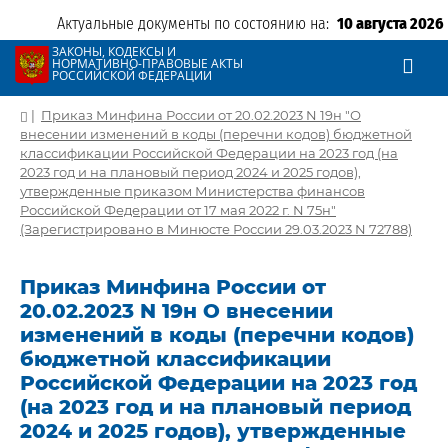
Актуальные документы по состоянию на:
10 августа 2026
ЗАКОНЫ, КОДЕКСЫ И
НОРМАТИВНО-ПРАВОВЫЕ АКТЫ
РОССИЙСКОЙ ФЕДЕРАЦИИ
|
Приказ Минфина России от 20.02.2023 N 19н "О
внесении изменений в коды (перечни кодов) бюджетной
классификации Российской Федерации на 2023 год (на
2023 год и на плановый период 2024 и 2025 годов),
утвержденные приказом Министерства финансов
Российской Федерации от 17 мая 2022 г. N 75н"
(Зарегистрировано в Минюсте России 29.03.2023 N 72788)
Приказ Минфина России от
20.02.2023 N 19н О внесении
изменений в коды (перечни кодов)
бюджетной классификации
Российской Федерации на 2023 год
(на 2023 год и на плановый период
2024 и 2025 годов), утвержденные