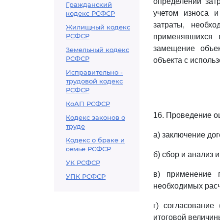
определении зат
Гражданский
учетом износа и
кодекс РСФСР
затраты, необх
Жилищный кодекс
РСФСР
применявшихся 
замещение объек
Земельный кодекс
РСФСР
объекта с исполь
Исправительно -
трудовой кодекс
РСФСР
КоАП РСФСР
16. Проведение о
Кодекс законов о
труде
а) заключение до
Кодекс о браке и
семье РСФСР
б) сбор и анализ
УК РСФСР
в) применение 
УПК РСФСР
необходимых расч
г) согласование
итоговой величин