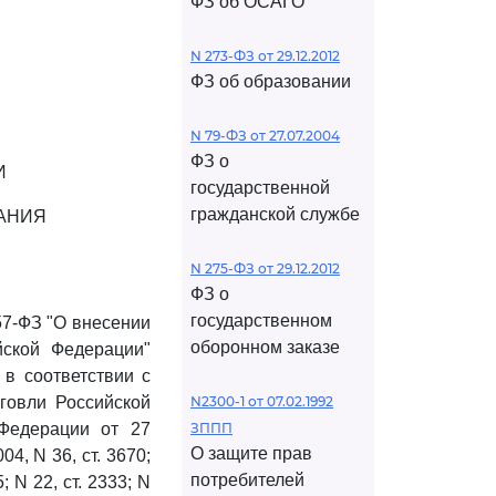
ФЗ об ОСАГО
N 273-ФЗ от 29.12.2012
ФЗ об образовании
N 79-ФЗ от 27.07.2004
ФЗ о
И
государственной
гражданской службе
ВАНИЯ
N 275-ФЗ от 29.12.2012
ФЗ о
государственном
57-ФЗ "О внесении
оборонном заказе
йской Федерации"
 в соответствии с
говли Российской
N2300-1 от 07.02.1992
 Федерации от 27
ЗППП
О защите прав
4, N 36, ст. 3670;
потребителей
5; N 22, ст. 2333; N