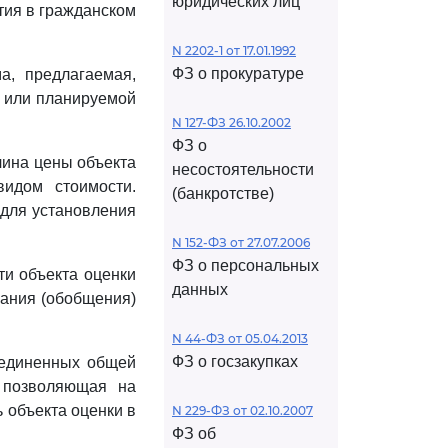
юридических лиц
тия в гражданском
N 2202-1 от 17.01.1992
ФЗ о прокуратуре
а, предлагаемая,
й или планируемой
N 127-ФЗ 26.10.2002
ФЗ о
чина цены объекта
несостоятельности
идом стоимости.
(банкротстве)
 для установления
N 152-ФЗ от 27.07.2006
ФЗ о персональных
ти объекта оценки
данных
вания (обобщения)
N 44-ФЗ от 05.04.2013
ФЗ о госзакупках
бъединенных общей
, позволяющая на
 объекта оценки в
N 229-ФЗ от 02.10.2007
ФЗ об