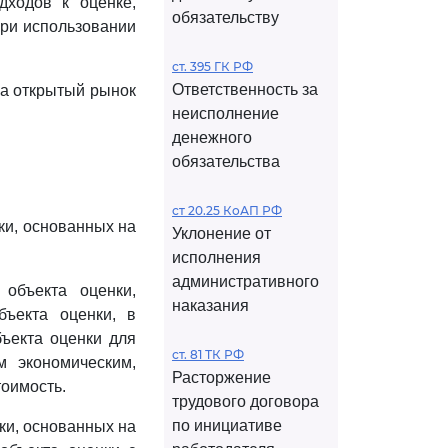
дходов к оценке,
обязательству
при использовании
ст. 395 ГК РФ
Ответственность за
на открытый рынок
неисполнение
денежного
обязательства
ст 20.25 КоАП РФ
ки, основанных на
Уклонение от
исполнения
административного
 объекта оценки,
наказания
бъекта оценки, в
ъекта оценки для
ст. 81 ТК РФ
м экономическим,
Расторжение
тоимость.
трудового договора
по инициативе
ки, основанных на