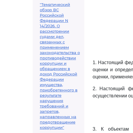
"Тематический
обзор ВС
Российской
Федерации N
14/2026. О
рассмотрении
судами дел,
связанных с
применением
законодательства о
противодействии
1. Настоящий фед
коррупции и
обращением в
оценки и опреде
доход Российской
оценки, применяе
Федерации
имущества,
2. Настоящий ф
приобретенного в
результате
осуществлении оц
нарушения
требований и
запретов,
направленных на
предотвращение
коррупции"
3. К объектам 