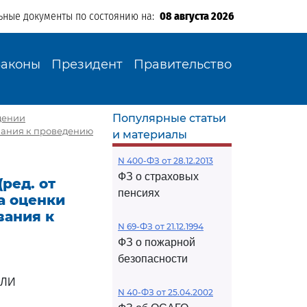
ьные документы по состоянию на:
08 августа 2026
Законы
Президент
Правительство
Популярные статьи
ждении
вания к проведению
и материалы
N 400-ФЗ от 28.12.2013
ФЗ о страховых
ред. от
пенсиях
а оценки
вания к
N 69-ФЗ от 21.12.1994
ФЗ о пожарной
безопасности
ВЛИ
N 40-ФЗ от 25.04.2002