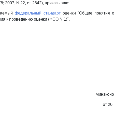
578; 2007, N 22, ст. 2642), приказываю:
агаемый
федеральный стандарт
оценки "Общие понятия о
ния к проведению оценки (ФСО N 1)".
Минэконо
от 20