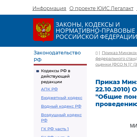
Информация
О проекте ЮИС Легалакт
ЗАКОНЫ, КОДЕКСЫ И
НОРМАТИВНО-ПРАВОВЫЕ 
РОССИЙСКОЙ ФЕДЕРАЦИ
Законодательство
|
Приказ Минэконом
федерального стан
РФ
оценки (ФСО N 1)" 
Кодексы РФ в
действующей
Приказ Минэ
редакции
22.10.2010)
АПК РФ
"Общие поня
Бюджетный кодекс
проведению
Водный кодекс РФ
Воздушный кодекс
РФ
МИ
ГК РФ часть 1