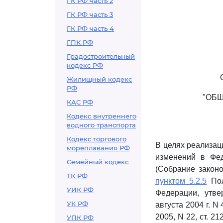
ГК РФ часть 2
ГК РФ часть 3
ГК РФ часть 4
ГПК РФ
Градостроительный
кодекс РФ
Жилищный кодекс
РФ
"ОБЩ
КАС РФ
Кодекс внутреннего
водного транспорта
Кодекс торгового
В целях реализа
мореплавания РФ
изменений в Фед
Семейный кодекс
(Собрание законо
ТК РФ
пунктом 5.2.5
Пол
УИК РФ
Федерации, утве
УК РФ
августа 2004 г. N
2005, N 22, ст. 212
УПК РФ