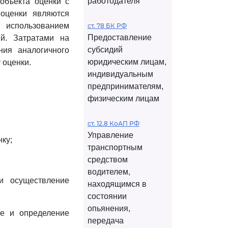
работодателя
объекта оценки с
 оценки являются
 использованием
ст. 78 БК РФ
Предоставление
й. Затратами на
субсидий
ния аналогичного
юридическим лицам,
 оценки.
индивидуальным
предпринимателям,
физическим лицам
ст. 12.8 КоАП РФ
Управление
ку;
транспортным
средством
водителем,
и осуществление
находящимся в
состоянии
опьянения,
ке и определение
передача