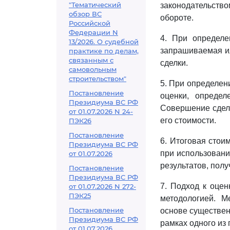
"Тематический
законодательство
обзор ВС
обороте.
Российской
Федерации N
4. При определе
13/2026. О судебной
запрашиваемая ил
практике по делам,
связанным с
сделки.
самовольным
строительством"
5. При определен
Постановление
оценки, опреде
Президиума ВС РФ
Совершение сделк
от 01.07.2026 N 24-
его стоимости.
ПЭК26
Постановление
6. Итоговая стои
Президиума ВС РФ
при использовани
от 01.07.2026
результатов, пол
Постановление
Президиума ВС РФ
7. Подход к оцен
от 01.07.2026 N 272-
ПЭК25
методологией. М
Постановление
основе существен
Президиума ВС РФ
рамках одного из 
от 01.07.2026