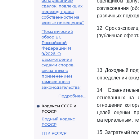
оспариванием
оценщиком допущ
сделок, повлекших
согласования (об
переход права
различных подход
собственности на
жилые помещения"
12. Срок экспози
"Тематический
(публичная оферт
обзор ВС
Российской
Федерации N
9/2026. О
рассмотрении
судами споров,
13. Доходный под
связанных с
применением
определении ожид
таможенного
законодательства"
14. Сравнительн
Подробнее...
основанных на с
отношении котор
Кодексы СССР и
РСФСР
целей оценки пр
Водный кодекс
материальным, те
РСФСР
15. Затратный под
ГПК РСФСР