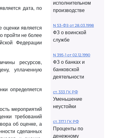
исполнительном
является дата, по
производстве
N 53-ФЗ от 28.03.1998
е оценки является
ФЗ о воинской
о пройти не более
службе
ийской Федерации
N 395-1 от 02.12.1990
ФЗ о банках и
ичины ресурсов,
банковской
ену, уплаченную
деятельности
нки определяется
ст. 333 ГК РФ
.
Уменьшение
неустойки
ность мероприятий
ценки требований
ст. 317.1 ГК РФ
вора об оценке, а
Проценты по
анности сделанных
денежному