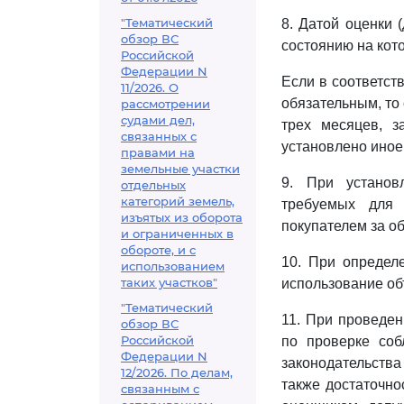
"Тематический
8. Датой оценки 
обзор ВС
состоянию на кот
Российской
Федерации N
Если в соответст
11/2026. О
обязательным, то 
рассмотрении
судами дел,
трех месяцев, з
связанных с
установлено иное
правами на
земельные участки
9. При установ
отдельных
категорий земель,
требуемых для 
изъятых из оборота
покупателем за об
и ограниченных в
обороте, и с
10. При определ
использованием
таких участков"
использование об
"Тематический
11. При проведен
обзор ВС
Российской
по проверке соб
Федерации N
законодательства
12/2026. По делам,
также достаточно
связанным с