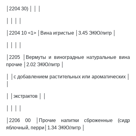
│2204 30) │ │ │
│ │ │ │
│2204 10 <1> │Вина игристые │3.45 ЭКЮ/литр │
│ │ │ │
│2205 │Вермуты и виноградные натуральные вина
прочие │2.02 ЭКЮ/литр │
│ │с добавлением растительных или ароматических │
│
│ │экстрактов │ │
│ │ │ │
│2206 00 │Прочие напитки сброженные (сидр
яблочный, перри│1.34 ЭКЮ/литр │