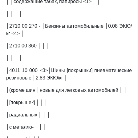
│ │содержащие табак, папиросы <1> │ │
│ │ │ │
│2710 00 270 - │Бензины автомобильные │0.08 ЭКЮ/
кг <4> │
│2710 00 360 │ │ │
│ │ │ │
│4011 10 000 <3>│Шины [покрышки] пневматические
резиновые │2.83 ЭКЮ/кг │
│(кроме шин │новые для легковых автомобилей │ │
│[покрышек] │ │ │
│радиальных │ │ │
│с металло- │ │ │