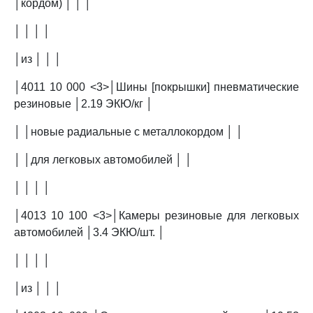
│кордом) │ │ │
│ │ │ │
│из │ │ │
│4011 10 000 <3>│Шины [покрышки] пневматические
резиновые │2.19 ЭКЮ/кг │
│ │новые радиальные с металлокордом │ │
│ │для легковых автомобилей │ │
│ │ │ │
│4013 10 100 <3>│Камеры резиновые для легковых
автомобилей │3.4 ЭКЮ/шт. │
│ │ │ │
│из │ │ │