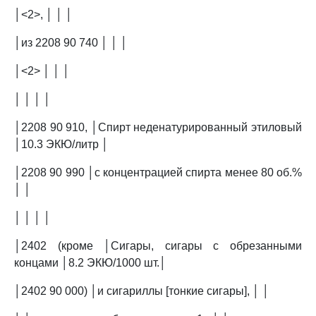
│<2>, │ │ │
│из 2208 90 740 │ │ │
│<2> │ │ │
│ │ │ │
│2208 90 910, │Спирт неденатурированный этиловый
│10.3 ЭКЮ/литр │
│2208 90 990 │с концентрацией спирта менее 80 об.%
│ │
│ │ │ │
│2402 (кроме │Сигары, сигары с обрезанными
концами │8.2 ЭКЮ/1000 шт.│
│2402 90 000) │и сигариллы [тонкие сигары], │ │