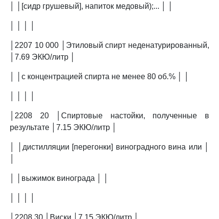
│ │[сидр грушевый], напиток медовый);... │ │
│ │ │ │
│2207 10 000 │Этиловый спирт неденатурированный,
│7.69 ЭКЮ/литр │
│ │с концентрацией спирта не менее 80 об.% │ │
│ │ │ │
│2208 20 │Спиртовые настойки, полученные в
результате │7.15 ЭКЮ/литр │
│ │дистилляции [перегонки] виноградного вина или │
│
│ │выжимок винограда │ │
│ │ │ │
│2208 30 │Виски │7.15 ЭКЮ/литр │