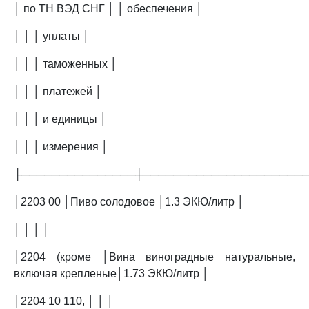
│ по ТН ВЭД СНГ │ │ обеспечения │
│ │ │ уплаты │
│ │ │ таможенных │
│ │ │ платежей │
│ │ │ и единицы │
│ │ │ измерения │
├───────────────┼─────────────────────
│2203 00 │Пиво солодовое │1.3 ЭКЮ/литр │
│ │ │ │
│2204 (кроме │Вина виноградные натуральные,
включая крепленые│1.73 ЭКЮ/литр │
│2204 10 110, │ │ │