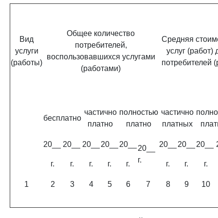
Общее количество
Вид
Средняя стоим
потребителей,
услуги
услуг (работ) 
воспользовавшихся услугами
(работы)
потребителей (р
(работами)
частично
полностью
частично
полно
бесплатно
платно
платно
платных
плат
20__
20__
20__
20__
20__
20__
20__
20__
20__
г.
г.
г.
г.
г.
г.
г.
г.
г.
1
2
3
4
5
6
7
8
9
10