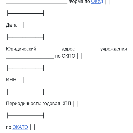
_______________________ Форма по
ОКУД
│ │
├──────────┤
Дата │ │
├──────────┤
Юридический адрес учреждения
__________________ по ОКПО │ │
├──────────┤
ИНН │ │
├──────────┤
Периодичность: годовая КПП │ │
├──────────┤
по
ОКАТО
│ │