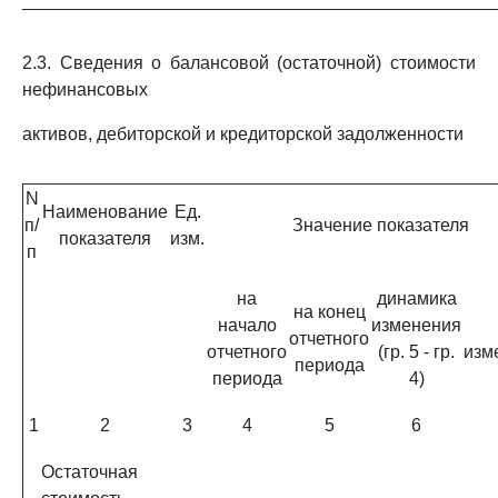
_______________________________________________
2.3. Сведения о балансовой (остаточной) стоимости
нефинансовых
активов, дебиторской и кредиторской задолженности
N
Наименование
Ед.
п/
Значение показателя
показателя
изм.
п
на
динамика
на конец
начало
изменения
отчетного
отчетного
(гр. 5 - гр.
изм
периода
периода
4)
1
2
3
4
5
6
Остаточная