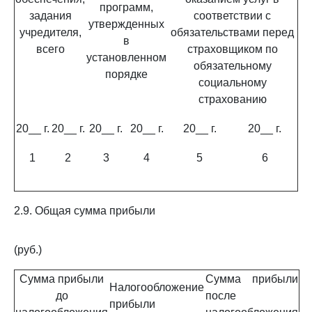
программ,
задания
соответствии с
утвержденных
учредителя,
обязательствами перед
в
всего
страховщиком по
установленном
обязательному
порядке
социальному
страхованию
20__ г.
20__ г.
20__ г.
20__ г.
20__ г.
20__ г.
1
2
3
4
5
6
2.9. Общая сумма прибыли
(руб.)
Сумма прибыли
Сумма прибыли
Налогообложение
до
после
прибыли