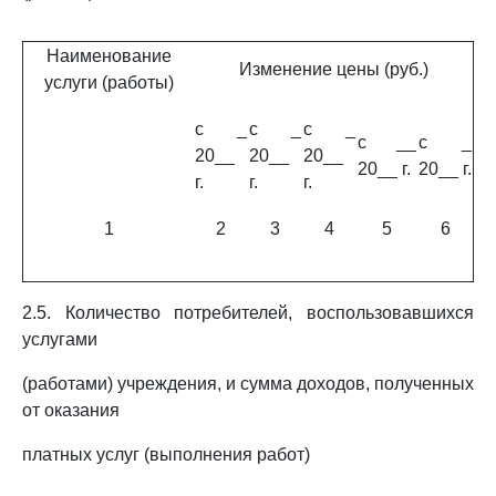
Наименование
Изменение цены (руб.)
услуги (работы)
с _
с _
с _
с __
с _
20__
20__
20__
20__ г.
20__ г.
г.
г.
г.
1
2
3
4
5
6
2.5. Количество потребителей, воспользовавшихся
услугами
(работами) учреждения, и сумма доходов, полученных
от оказания
платных услуг (выполнения работ)