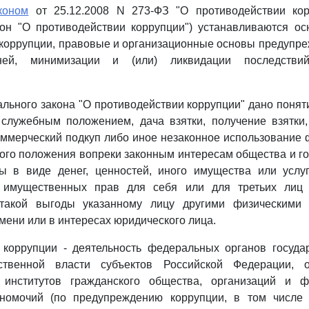
коном
от 25.12.2008 N 273-ФЗ "О противодействии кор
он "О противодействии коррупции") устанавливаются о
коррупции, правовые и организационные основы предупр
й, минимизации и (или) ликвидации последствий
ьного закона "О противодействии коррупции" дано поняти
 служебным положением, дача взятки, получение взятки,
ммерческий подкуп либо иное незаконное использование
ого положения вопреки законным интересам общества и го
ы в виде денег, ценностей, иного имущества или услу
х имущественных прав для себя или для третьих лиц 
 такой выгоды указанному лицу другими физическими 
мени или в интересах юридического лица.
 коррупции - деятельность федеральных органов государ
рственной власти субъектов Российской Федерации, о
 институтов гражданского общества, организаций и 
лномочий (по предупреждению коррупции, в том числе