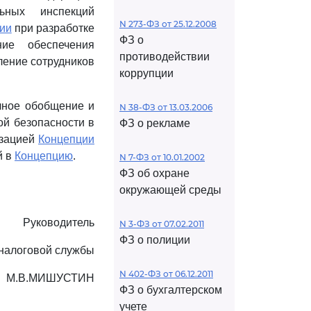
ьных инспекций
N 273-ФЗ от 25.12.2008
ии
при разработке
ФЗ о
ие обеспечения
противодействии
ление сотрудников
коррупции
чное обобщение и
N 38-ФЗ от 13.03.2006
ой безопасности в
ФЗ о рекламе
изацией
Концепции
й в
Концепцию
.
N 7-ФЗ от 10.01.2002
ФЗ об охране
окружающей среды
Руководитель
N 3-ФЗ от 07.02.2011
ФЗ о полиции
налоговой службы
N 402-ФЗ от 06.12.2011
М.В.МИШУСТИН
ФЗ о бухгалтерском
учете