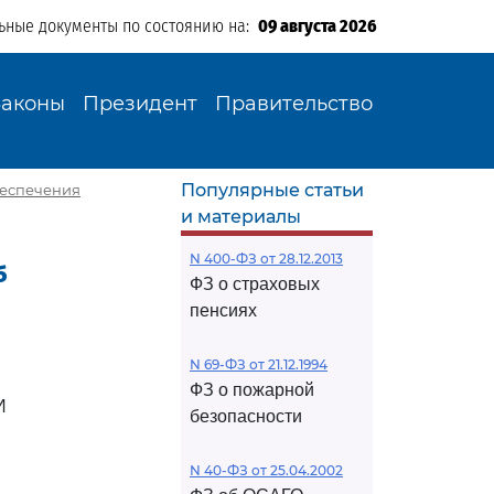
ьные документы по состоянию на:
09 августа 2026
Законы
Президент
Правительство
Популярные статьи
беспечения
и материалы
N 400-ФЗ от 28.12.2013
б
ФЗ о страховых
пенсиях
N 69-ФЗ от 21.12.1994
ФЗ о пожарной
И
безопасности
N 40-ФЗ от 25.04.2002