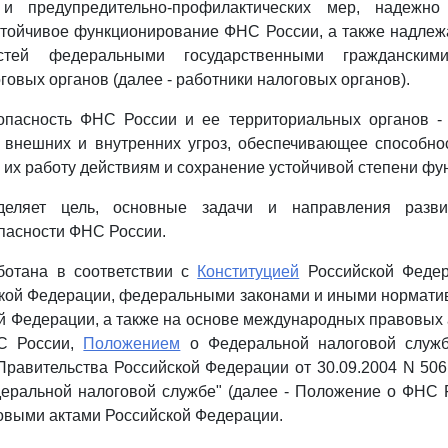
х и предупредительно-профилактических мер, надежно
устойчивое функционирование ФНС России, а также надле
остей федеральными государственными граждански
говых органов (далее - работники налоговых органов).
опасность ФНС России и ее территориальных органов - 
 внешних и внутренних угроз, обеспечивающее способнос
их работу действиям и сохранение устойчивой степени фу
деляет цель, основные задачи и направления разви
пасности ФНС России.
ботана в соответствии с
Конституцией
Российской Федер
ской Федерации, федеральными законами и иными нормат
й Федерации, а также на основе международных правовых 
С России,
Положением
о Федеральной налоговой служб
равительства Российской Федерации от 30.09.2004 N 50
еральной налоговой службе" (далее - Положение о ФНС Р
овыми актами Российской Федерации.