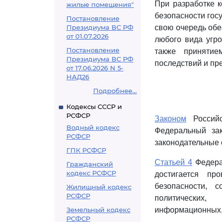
При разработке к
жилые помещения"
безопасности гос
Постановление
Президиума ВС РФ
свою очередь обе
от 01.07.2026
любого вида угр
Постановление
также приняти
Президиума ВС РФ
последствий и пр
от 17.06.2026 N 5-
НАД26
Подробнее...
Кодексы СССР и
РСФСР
Законом
Российс
Водный кодекс
Федеральный зак
РСФСР
законодательные 
ГПК РСФСР
Статьей 4
Федерал
Гражданский
кодекс РСФСР
достигается пр
безопасности, 
Жилищный кодекс
РСФСР
политических,
Земельный кодекс
информационных,
РСФСР