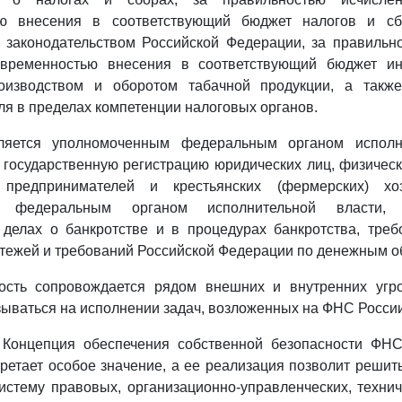
ью внесения в соответствующий бюджет налогов и сбо
 законодательством Российской Федерации, за правильно
евременностью внесения в соответствующий бюджет ин
оизводством и оборотом табачной продукции, а такж
ля в пределах компетенции налоговых органов.
яется уполномоченным федеральным органом исполни
осударственную регистрацию юридических лиц, физическ
 предпринимателей и крестьянских (фермерских) хо
м федеральным органом исполнительной власти, 
 делах о банкротстве и в процедурах банкротства, треб
тежей и требований Российской Федерации по денежным о
ость сопровождается рядом внешних и внутренних угро
зываться на исполнении задач, возложенных на ФНС России
 Концепция обеспечения собственной безопасности ФНС
ретает особое значение, а ее реализация позволит решить
истему правовых, организационно-управленческих, технич