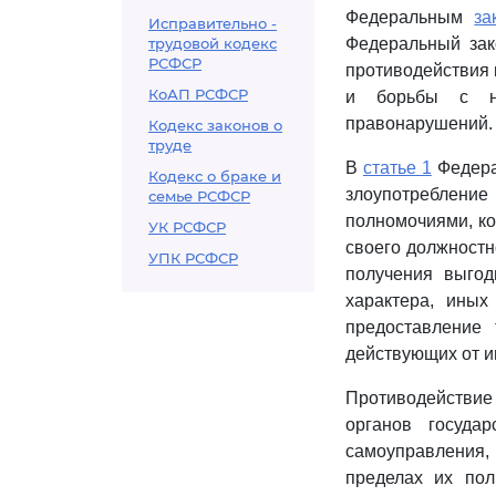
Федеральным
за
Исправительно -
трудовой кодекс
Федеральный зак
РСФСР
противодействия 
КоАП РСФСР
и борьбы с не
правонарушений.
Кодекс законов о
труде
В
статье 1
Федерал
Кодекс о браке и
злоупотребление
семье РСФСР
полномочиями, ко
УК РСФСР
своего должностн
УПК РСФСР
получения выгод
характера, ины
предоставление
действующих от и
Противодействие
органов госуда
самоуправления,
пределах их по