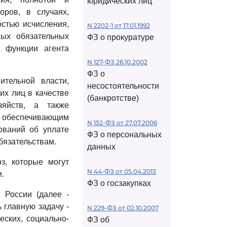
юридических лиц
ров, в случаях,
стью исчисления,
N 2202-1 от 17.01.1992
ых обязательных
ФЗ о прокуратуре
е функции агента
N 127-ФЗ 26.10.2002
ФЗ о
тельной власти,
несостоятельности
их лиц в качестве
(банкротстве)
зяйств, а также
обеспечивающим
N 152-ФЗ от 27.07.2006
ований об уплате
ФЗ о персональных
бязательствам.
данных
з, которые могут
N 44-ФЗ от 05.04.2013
.
ФЗ о госзакупках
 России (далее -
 главную задачу -
N 229-ФЗ от 02.10.2007
еских, социально-
ФЗ об