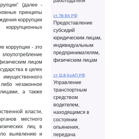
работодателя
рупции" (далее -
сновные принципы
ст. 78 БК РФ
еждения коррупции
Предоставление
 коррупционных
субсидий
юридическим лицам,
индивидуальным
е коррупции - это
предпринимателям,
 злоупотребление
физическим лицам
 физическим лицом
сударства в целях
ст. 12.8 КоАП РФ
г имущественного
Управление
либо незаконное
транспортным
лицами, а также
средством
водителем,
ственной власти,
находящимся в
рганов местного
состоянии
физических лиц в
опьянения,
 по выявлению и
передача