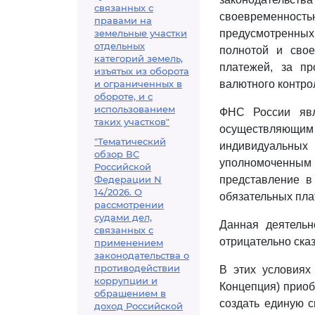
связанных с
своевременност
правами на
земельные участки
предусмотренных
отдельных
полнотой и сво
категорий земель,
платежей, за пр
изъятых из оборота
и ограниченных в
валютного контро
обороте, и с
использованием
ФНС России явл
таких участков"
осуществляющим г
"Тематический
индивидуальных
обзор ВС
уполномоченны
Российской
Федерации N
представление в
14/2026. О
обязательных пла
рассмотрении
судами дел,
Данная деятельн
связанных с
отрицательно ска
применением
законодательства о
противодействии
В этих условиях
коррупции и
Концепция) приоб
обращением в
создать единую с
доход Российской