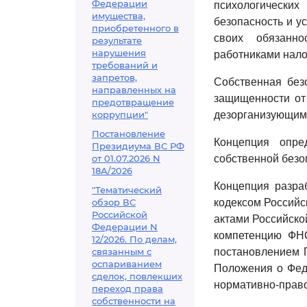
Федерации
психологически
имущества,
безопасность и 
приобретенного в
своих обязанн
результате
нарушения
работниками нало
требований и
запретов,
Собственная без
направленных на
защищенности от
предотвращение
коррупции"
дезорганизующим 
Постановление
Концепция опре
Президиума ВС РФ
от 01.07.2026 N
собственной безо
18А/2026
Концепция разра
"Тематический
обзор ВС
кодексом Россий
Российской
актами Российско
Федерации N
компетенцию ФН
12/2026. По делам,
связанным с
постановлением П
оспариванием
Положения о Фед
сделок, повлекших
нормативно-прав
переход права
собственности на