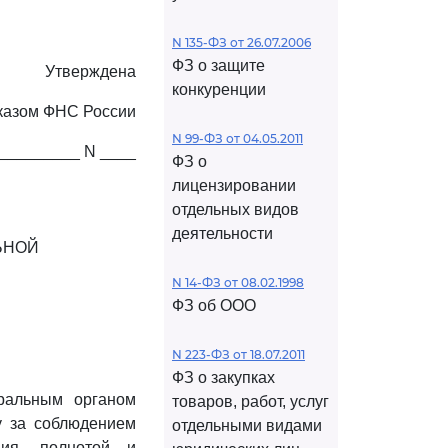
N 135-ФЗ от 26.07.2006
ФЗ о защите
Утверждена
конкуренции
казом ФНС России
N 99-ФЗ от 04.05.2011
 _________ N ____
ФЗ о
лицензировании
отдельных видов
деятельности
ЬНОЙ
N 14-ФЗ от 08.02.1998
ФЗ об ООО
N 223-ФЗ от 18.07.2011
ФЗ о закупках
ральным органом
товаров, работ, услуг
у за соблюдением
отдельными видами
ния, полнотой и