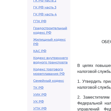
ГК РФ часть 2
ГК РФ часть 3
ГК РФ часть 4
ГПК РФ
Градостроительный
кодекс РФ
Жилищный кодекс
ОБЕ
РФ
КАС РФ
Кодекс внутреннего
водного транспорта
В целях повышен
Кодекс торгового
налоговой служб
мореплавания РФ
Семейный кодекс
1. Утвердить пр
налоговой службы 
ТК РФ
УИК РФ
2. Заместителям
УК РФ
Федеральной нал
УПК РФ
управлений Фе