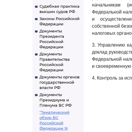
начальникам (
Судебная практика
высших судов РФ
Федеральной нал
Законы Российской
и осуществлен
Федерации
собственной безо
Документы
налоговых орган
Президента
Российской
3. Управлению к
Федерации
доклад руководст
Документы
Федеральной нало
Правительства
Российской
и своевременную 
Федерации
Документы органов
4. Контроль за и
государственной
власти РФ
Документы
Президиума и
Пленума ВС РФ
"Тематический
обзор ВС
Российской
Федерации N