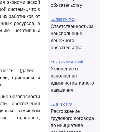
ния экономической
обязательству
ой системы, что в
 их работников от
ст. 395 ГК РФ
нных ресурсов, а
Ответственность за
нию негативных
неисполнение
денежного
обязательства
ст 20.25 КоАП РФ
Уклонение от
ности" (далее -
исполнения
цели, принципы и
административного
.
наказания
ение безопасности
сти обеспечения
ст. 81 ТК РФ
единым замыслом
Расторжение
ных, правовых,
трудового договора
по инициативе