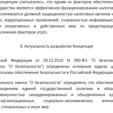
онцепции учитывалось, что одним из факторов обеспече
ударства является эффективное функционирование налогов
спечивается должной защищенностью налоговых органов и
оз, коррупционных проявлений, сохранностью информацио
ем оперативных и действенных мер по предотвраще
есечению факторов угроз.
II. Актуальность разработки Концепции
кой Федерации от 28.12.2010 N 390-ФЗ "О безопас
он "О безопасности") определены основные задачи, 
основы обеспечения безопасности в Российской Федерации
ьного закона "О безопасности" определено, что обеспеч
оведением единой государственной политики в обла
совокупностью скоординированных и объединенных 
 организационных, социально-экономических, воен
 специальных и иных мер.