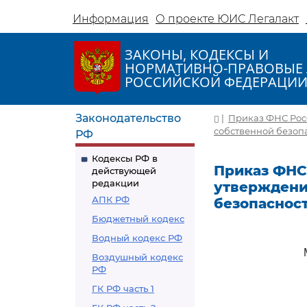
Информация
О проекте ЮИС Легалакт
ЗАКОНЫ, КОДЕКСЫ И
НОРМАТИВНО-ПРАВОВЫЕ 
РОССИЙСКОЙ ФЕДЕРАЦИ
Законодательство
|
Приказ ФНС Росс
собственной безоп
РФ
Кодексы РФ в
Приказ ФНС 
действующей
редакции
утверждени
АПК РФ
безопаснос
Бюджетный кодекс
Водный кодекс РФ
Воздушный кодекс
РФ
ГК РФ часть 1