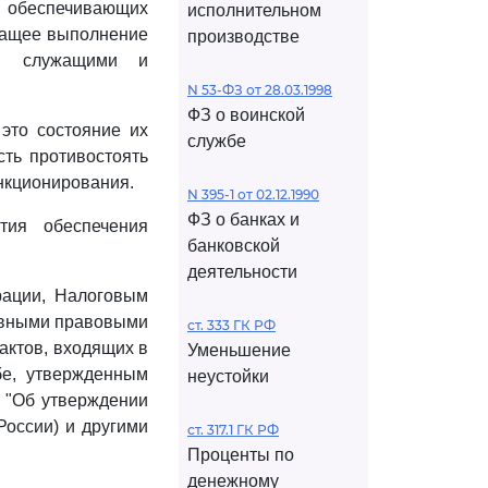
 обеспечивающих
исполнительном
жащее выполнение
производстве
ми служащими и
N 53-ФЗ от 28.03.1998
ФЗ о воинской
это состояние их
службе
ть противостоять
нкционирования.
N 395-1 от 02.12.1990
ФЗ о банках и
тия обеспечения
банковской
деятельности
ации, Налоговым
ивными правовыми
ст. 333 ГК РФ
актов, входящих в
Уменьшение
е, утвержденным
неустойки
6 "Об утверждении
оссии) и другими
ст. 317.1 ГК РФ
Проценты по
денежному