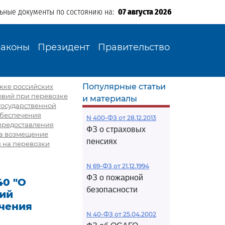
льные документы по состоянию на:
07 августа 2026
Законы
Президент
Правительство
Популярные статьи
ржке российских
овий при перевозке
и материалы
государственной
обеспечения
N 400-ФЗ от 28.12.2013
предоставления
ФЗ о страховых
на возмещение
пенсиях
в на перевозки
N 69-ФЗ от 21.12.1994
ФЗ о пожарной
40 "О
безопасности
ций
чения
N 40-ФЗ от 25.04.2002