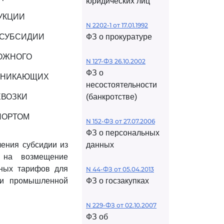
юридических лиц
УКЦИИ
N 2202-1 от 17.01.1992
 СУБСИДИИ
ФЗ о прокуратуре
ОЖНОГО
N 127-ФЗ 26.10.2002
ФЗ о
ОЗНИКАЮЩИХ
несостоятельности
ЕВОЗКИ
(банкротстве)
ПОРТОМ
N 152-ФЗ от 27.07.2006
ФЗ о персональных
ления субсидии из
данных
а на возмещение
тных тарифов для
N 44-ФЗ от 05.04.2013
ки промышленной
ФЗ о госзакупках
N 229-ФЗ от 02.10.2007
ФЗ об