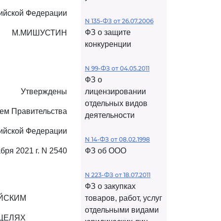
ийской Федерации
N 135-ФЗ от 26.07.2006
ФЗ о защите
М.МИШУСТИН
конкуренции
N 99-ФЗ от 04.05.2011
ФЗ о
Утверждены
лицензировании
отдельных видов
ем Правительства
деятельности
ийской Федерации
N 14-ФЗ от 08.02.1998
абря 2021 г. N 2540
ФЗ об ООО
N 223-ФЗ от 18.07.2011
ФЗ о закупках
ЙСКИМ
товаров, работ, услуг
отдельными видами
ЦЕЛЯХ