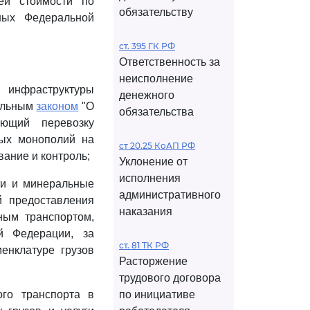
ей стоимости по
обязательству
ых Федеральной
ст. 395 ГК РФ
Ответственность за
неисполнение
ц инфраструктуры
денежного
ральным
законом
"О
обязательства
яющий перевозку
ных монополий на
ст 20.25 КоАП РФ
вание и контроль;
Уклонение от
исполнения
ти и минеральные
административного
й предоставления
наказания
ным транспортом,
й Федерации, за
ст. 81 ТК РФ
енклатуре грузов
Расторжение
трудового договора
ого транспорта в
по инициативе