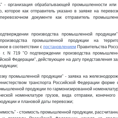
ль" - организация обрабатывающей промышленности ил
о, которое как отправитель указано в заявке на перево
перевозочном документе как отправитель промышлен
подтверждении производства промышленной продукции"
 производства промышленной продукции на террито
ное в соответствии с
постановлением
Правительства Росс
 г. N 719 "О подтверждении производства промышлен
йской Федерации", действующее на дату представления за
одукции;
озку промышленной продукции" - заявка на железнодоро
инистерством транспорта Российской Федерации форме с
омышленной продукции по гармонизированной номенклатур
ческой номенклатуре грузов, вида отправки, конечного
дукции и плановой даты перевозки;
оимость" - стоимость промышленной продукции, рассчитан