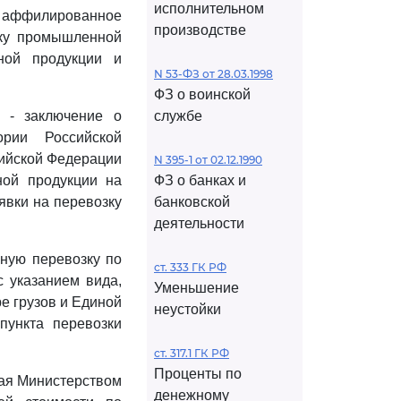
исполнительном
и аффилированное
производстве
зку промышленной
ной продукции и
N 53-ФЗ от 28.03.1998
ФЗ о воинской
 - заключение о
службе
рии Российской
ийской Федерации
N 395-1 от 02.12.1990
ной продукции на
ФЗ о банках и
явки на перевозку
банковской
деятельности
жную перевозку по
ст. 333 ГК РФ
 указанием вида,
Уменьшение
е грузов и Единой
неустойки
 пункта перевозки
ст. 317.1 ГК РФ
Проценты по
ная Министерством
денежному