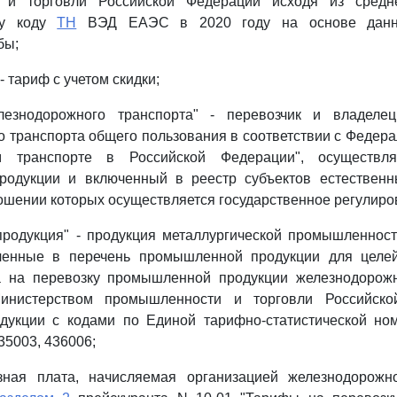
 и торговли Российской Федерации исходя из средн
му коду
ТН
ВЭД ЕАЭС в 2020 году на основе данн
бы;
- тариф с учетом скидки;
лезнодорожного транспорта" - перевозчик и владеле
 транспорта общего пользования в соответствии с Феде
м транспорте в Российской Федерации", осуществл
одукции и включенный в реестр субъектов естествен
ношении которых осуществляется государственное регулиро
родукция" - продукция металлургической промышленнос
ченные в перечень промышленной продукции для целе
а на перевозку промышленной продукции железнодорож
инистерством промышленности и торговли Российско
дукции с кодами по Единой тарифно-статистической ном
35003, 436006;
зная плата, начисляемая организацией железнодорожн