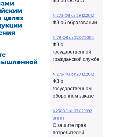
ФЗ об ОСАГО
лами
ийским
N 273-ФЗ от 29.12.2012
 целях
ФЗ об образовании
дукции
ения
N 79-ФЗ от 27.07.2004
ФЗ о
государственной
те
гражданской службе
омышленной
N 275-ФЗ от 29.12.2012
ФЗ о
государственном
оборонном заказе
N2300-1 от 07.02.1992
ЗППП
О защите прав
потребителей