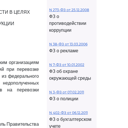
N 273-ФЗ от 25.12.2008
ТИ В ЦЕЛЯХ
ФЗ о
противодействии
УКЦИИ
коррупции
N 38-ФЗ от 13.03.2006
ФЗ о рекламе
ким организациям
N 7-ФЗ от 10.01.2002
ий при перевозке
ФЗ об охране
 из федерального
окружающей среды
 недополученных
ов на перевозки
N 3-ФЗ от 07.02.2011
ФЗ о полиции
N 402-ФЗ от 06.12.2011
ФЗ о бухгалтерском
ль Правительства
учете