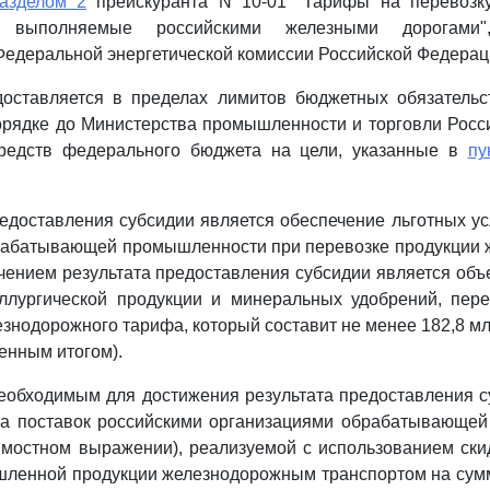
азделом 2
прейскуранта N 10-01 "Тарифы на перевозку
ы, выполняемые российскими железными дорогами",
едеральной энергетической комиссии Российской Федерац
доставляется в пределах лимитов бюджетных обязательс
орядке до Министерства промышленности и торговли Росс
средств федерального бюджета на цели, указанные в
пу
редоставления субсидии является обеспечение льготных у
рабатывающей промышленности при перевозке продукции
чением результата предоставления субсидии является объ
ллургической продукции и минеральных удобрений, пере
знодорожного тарифа, который составит не менее 182,8 млр
енным итогом).
необходимым для достижения результата предоставления с
а поставок российскими организациями обрабатывающе
имостном выражении), реализуемой с использованием ск
шленной продукции железнодорожным транспортом на су