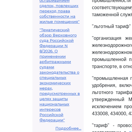
оспариванием
промышленности
сделок, повлекших
соответствующе
переход права
таможенной служ
собственности на
жилые помещения"
"льготный тариф" 
"Тематический
обзор Верховного
"организация же
суда Российской
железнодорожного
Федерации N
8/2026. О
железнодорожно
применении
промышленной пр
арбитражными
транспорте, в от
судами
законодательства о
специальных
"промышленная п
экономических
удобрения, вклю
мерах,
льготного тариф
предусмотренных в
целях защиты
утвержденный М
национальных
исключением про
интересов
433008, 434000, 4
Российской
Федерации"
"тариф" - прово
Подробнее...