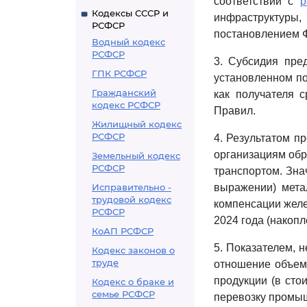
соответствии с
р
Кодексы СССР и
инфраструктур
РСФСР
постановлением Ф
Водный кодекс
РСФСР
3. Субсидия пре
ГПК РСФСР
установленном п
Гражданский
как получателя 
кодекс РСФСР
Правил.
Жилищный кодекс
РСФСР
4. Результатом п
организациям об
Земельный кодекс
РСФСР
транспортом. Зна
Исправительно -
выражении) мета
трудовой кодекс
компенсации желе
РСФСР
2024 года (накопл
КоАП РСФСР
5. Показателем, 
Кодекс законов о
труде
отношение объем
продукции (в сто
Кодекс о браке и
семье РСФСР
перевозку промы