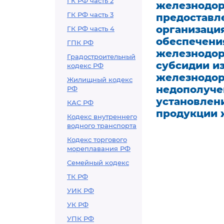
ГК РФ часть 2
железнодор
ГК РФ часть 3
предоставл
организаци
ГК РФ часть 4
обеспечени
ГПК РФ
железнодор
Градостроительный
субсидии и
кодекс РФ
железнодор
Жилищный кодекс
недополуче
РФ
установлен
КАС РФ
продукции 
Кодекс внутреннего
водного транспорта
Кодекс торгового
мореплавания РФ
Семейный кодекс
ТК РФ
УИК РФ
УК РФ
УПК РФ