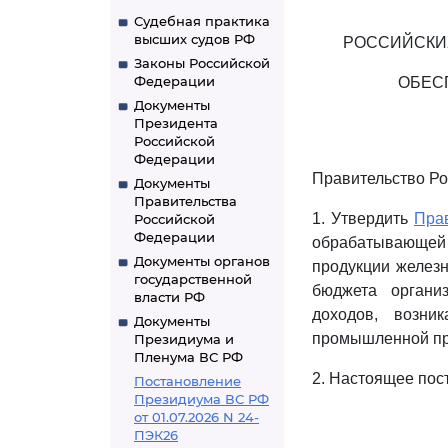
Судебная практика
высших судов РФ
РОССИЙСКИ
Законы Российской
Федерации
ОБЕС
Документы
Президента
Российской
Федерации
Правительство Ро
Документы
Правительства
1. Утвердить
Пра
Российской
Федерации
обрабатывающей 
Документы органов
продукции желез
государственной
бюджета органи
власти РФ
доходов, возни
Документы
промышленной пр
Президиума и
Пленума ВС РФ
2. Настоящее пост
Постановление
Президиума ВС РФ
от 01.07.2026 N 24-
ПЭК26