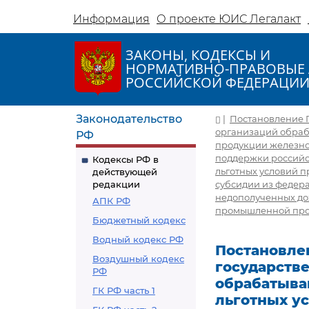
Информация
О проекте ЮИС Легалакт
ЗАКОНЫ, КОДЕКСЫ И
НОРМАТИВНО-ПРАВОВЫЕ 
РОССИЙСКОЙ ФЕДЕРАЦИ
Законодательство
|
Постановление П
организаций обраб
РФ
продукции железно
поддержки россий
Кодексы РФ в
льготных условий 
действующей
редакции
субсидии из федер
недополученных дох
АПК РФ
промышленной про
Бюджетный кодекс
Водный кодекс РФ
Постановлен
Воздушный кодекс
государств
РФ
обрабатыва
ГК РФ часть 1
льготных у