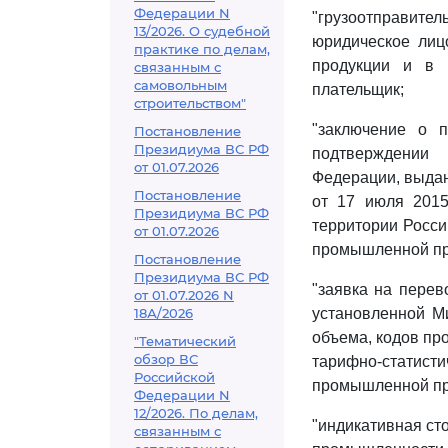
Федерации N
"грузоотправите
13/2026. О судебной
юридическое лиц
практике по делам,
продукции и в 
связанным с
самовольным
плательщик;
строительством"
"заключение о 
Постановление
Президиума ВС РФ
подтверждении
от 01.07.2026
Федерации, выдан
Постановление
от 17 июля 2015
Президиума ВС РФ
территории Росси
от 01.07.2026
промышленной пр
Постановление
Президиума ВС РФ
"заявка на перев
от 01.07.2026 N
18А/2026
установленной М
объема, кодов пр
"Тематический
обзор ВС
тарифно-статисти
Российской
промышленной про
Федерации N
12/2026. По делам,
"индикативная ст
связанным с