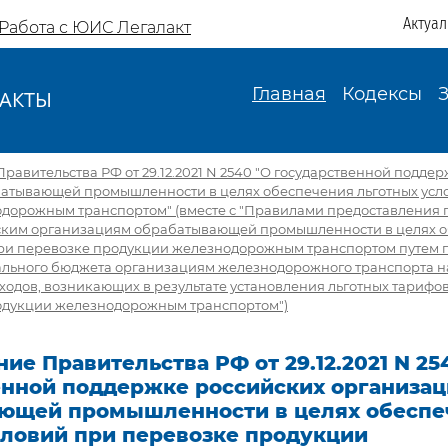
Актуа
Работа с ЮИС Легалакт
Главная
Кодексы
АКТЫ
И
равительства РФ от 29.12.2021 N 2540 "О государственной подде
атывающей промышленности в целях обеспечения льготных усл
дорожным транспортом" (вместе с "Правилами предоставления 
ским организациям обрабатывающей промышленности в целях 
при перевозке продукции железнодорожным транспортом путем 
ального бюджета организациям железнодорожного транспорта 
одов, возникающих в результате установления льготных тарифо
дукции железнодорожным транспортом")
ие Правительства РФ от 29.12.2021 N 25
енной поддержке российских организа
ющей промышленности в целях обеспе
словий при перевозке продукции