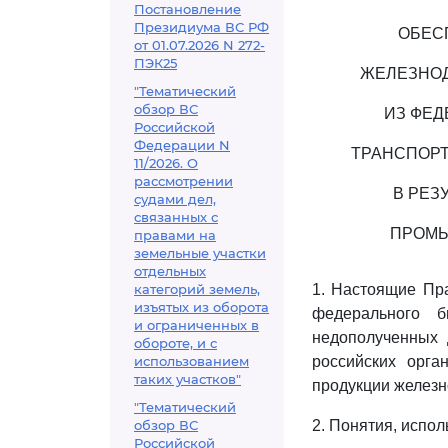
Постановление
Президиума ВС РФ
ОБЕС
от 01.07.2026 N 272-
ПЭК25
ЖЕЛЕЗНОД
"Тематический
обзор ВС
ИЗ ФЕ
Российской
Федерации N
ТРАНСПОРТ
11/2026. О
рассмотрении
В РЕЗ
судами дел,
связанных с
ПРОМЫ
правами на
земельные участки
отдельных
категорий земель,
1. Настоящие Пра
изъятых из оборота
федерального б
и ограниченных в
недополученных 
обороте, и с
использованием
российских орг
таких участков"
продукции железн
"Тематический
обзор ВС
2. Понятия, испо
Российской