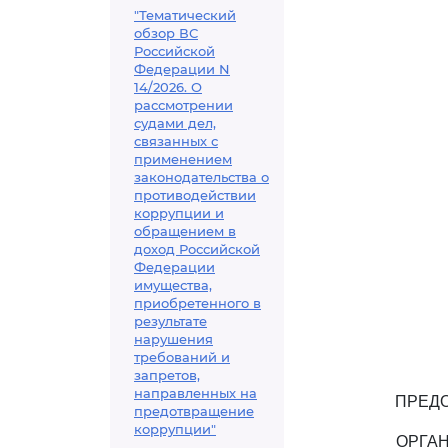
"Тематический
обзор ВС
Российской
Федерации N
14/2026. О
рассмотрении
судами дел,
связанных с
применением
законодательства о
противодействии
коррупции и
обращением в
доход Российской
Федерации
имущества,
приобретенного в
результате
нарушения
требований и
запретов,
направленных на
ПРЕД
предотвращение
коррупции"
ОРГА