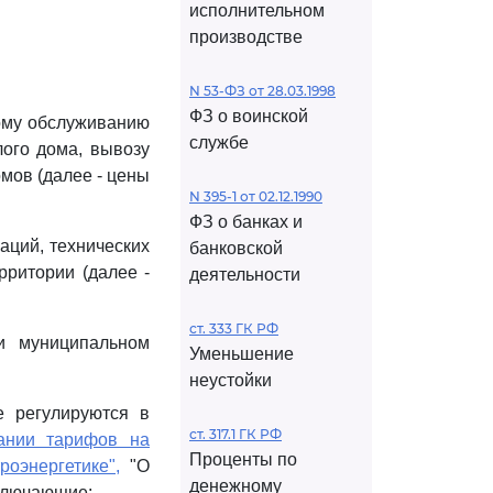
исполнительном
производстве
N 53-ФЗ от 28.03.1998
ФЗ о воинской
кому обслуживанию
службе
лого дома, вывозу
мов (далее - цены
N 395-1 от 02.12.1990
ФЗ о банках и
аций, технических
банковской
рритории (далее -
деятельности
ст. 333 ГК РФ
и муниципальном
Уменьшение
неустойки
е регулируются в
ст. 317.1 ГК РФ
вании тарифов на
Проценты по
роэнергетике",
"О
денежному
ключающие: