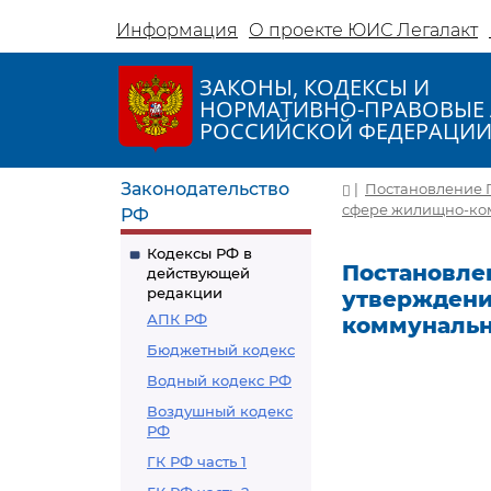
Информация
О проекте ЮИС Легалакт
ЗАКОНЫ, КОДЕКСЫ И
НОРМАТИВНО-ПРАВОВЫЕ 
РОССИЙСКОЙ ФЕДЕРАЦИ
Законодательство
|
Постановление П
сфере жилищно-ком
РФ
Кодексы РФ в
Постановлен
действующей
редакции
утверждени
АПК РФ
коммунальн
Бюджетный кодекс
Водный кодекс РФ
Воздушный кодекс
РФ
ГК РФ часть 1