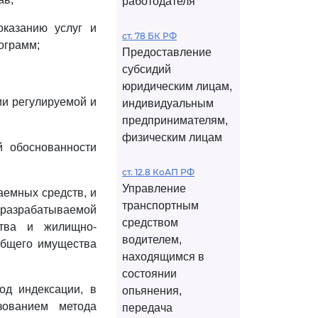
работодателя
оказанию услуг и
ст. 78 БК РФ
ограмм;
Предоставление
субсидий
юридическим лицам,
ии регулируемой и
индивидуальным
предпринимателям,
физическим лицам
й обоснованности
ст. 12.8 КоАП РФ
Управление
аемных средств, и
транспортным
, разрабатываемой
средством
ства и жилищно-
водителем,
общего имущества
находящимся в
состоянии
од индексации, в
опьянения,
зованием метода
передача