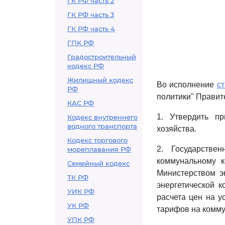
ГК РФ часть 2
ГК РФ часть 3
ГК РФ часть 4
ГПК РФ
Градостроительный
кодекс РФ
Жилищный кодекс
Во исполнение
ст
РФ
политики" Правит
КАС РФ
1. Утвердить п
Кодекс внутреннего
водного транспорта
хозяйства.
Кодекс торгового
2. Государстве
мореплавания РФ
коммунальному к
Семейный кодекс
Министерством э
ТК РФ
энергетической 
УИК РФ
расчета цен на у
УК РФ
тарифов на комму
УПК РФ