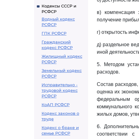
Кодексы СССР и
РСФСР
в) компенсация 
Водный кодекс
получение прибыл
РСФСР
г) открытость инф
ГПК РСФСР
Гражданский
д) раздельное ве
кодекс РСФСР
иной деятельност
Жилищный кодекс
РСФСР
5. Методом уста
Земельный кодекс
расходов.
РСФСР
Состав расходов,
Исправительно -
трудовой кодекс
оценка их эконом
РСФСР
федеральным ор
КоАП РСФСР
коммунального к
Кодекс законов о
жилых домов, утв
труде
6. Дополнительн
Кодекс о браке и
семье РСФСР
соответствии с