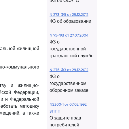
ФЗ об ОСАГО
N 273-ФЗ от 29.12.2012
ФЗ об образовании
N 79-ФЗ от 27.07.2004
ФЗ о
ральной жилищной
государственной
гражданской службе
о-коммунального
N 275-ФЗ от 29.12.2012
ФЗ о
государственном
ству и жилищно-
оборонном заказе
йской Федерации,
ии и Федеральной
N2300-1 от 07.02.1992
аботать методику
ЗППП
омещений, а также
О защите прав
потребителей