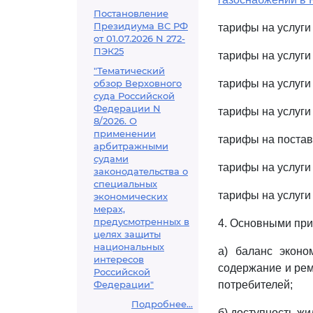
Постановление
Президиума ВС РФ
тарифы на услуги
от 01.07.2026 N 272-
ПЭК25
тарифы на услуги
"Тематический
обзор Верховного
тарифы на услуги
суда Российской
Федерации N
тарифы на услуги
8/2026. О
применении
тарифы на постав
арбитражными
судами
тарифы на услуги
законодательства о
специальных
тарифы на услуги
экономических
мерах,
предусмотренных в
4. Основными при
целях защиты
национальных
а) баланс эконо
интересов
содержание и рем
Российской
Федерации"
потребителей;
Подробнее...
б) доступность жи