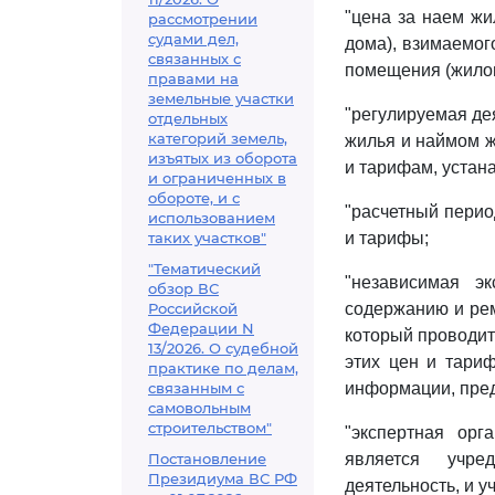
"цена за наем жи
рассмотрении
судами дел,
дома), взимаемог
связанных с
помещения (жилог
правами на
земельные участки
"регулируемая де
отдельных
категорий земель,
жилья и наймом ж
изъятых из оборота
и тарифам, устан
и ограниченных в
обороте, и с
"расчетный перио
использованием
таких участков"
и тарифы;
"Тематический
"независимая э
обзор ВС
Российской
содержанию и рем
Федерации N
который проводит
13/2026. О судебной
этих цен и тариф
практике по делам,
связанным с
информации, пре
самовольным
строительством"
"экспертная орг
Постановление
является учре
Президиума ВС РФ
деятельность, и у