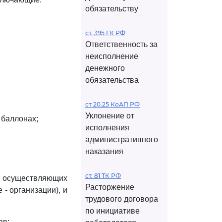
обязательству
ст. 395 ГК РФ
Ответственность за
неисполнение
денежного
обязательства
ст 20.25 КоАП РФ
Уклонение от
 баллонах;
исполнения
административного
наказания
ст. 81 ТК РФ
, осуществляющих
Расторжение
- организации), и
трудового договора
по инициативе
ав;