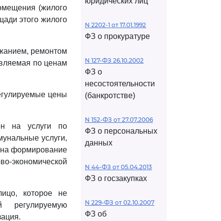
юридических лиц
помещения (жилого
щади этого жилого
N 2202-1 от 17.01.1992
ФЗ о прокуратуре
ржанием, ремонтом
N 127-ФЗ 26.10.2002
твляемая по ценам
ФЗ о
несостоятельности
регулируемые цены
(банкротстве)
N 152-ФЗ от 27.07.2006
ен на услуги по
ФЗ о персональных
мунальные услуги,
данных
х на формирование
ово-экономической
N 44-ФЗ от 05.04.2013
ФЗ о госзакупках
лицо, которое не
N 229-ФЗ от 02.10.2007
й регулируемую
ФЗ об
зация.