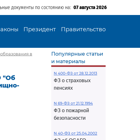
льные документы по состоянию на:
07 августа 2026
Законы
Президент
Правительство
Популярные статьи
ообразования в
и материалы
N 400-ФЗ от 28.12.2013
9 "Об
ФЗ о страховых
ищно-
пенсиях
N 69-ФЗ от 21.12.1994
ФЗ о пожарной
безопасности
N 40-ФЗ от 25.04.2002