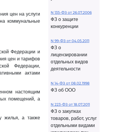
N 135-ФЗ от 26.07.2006
ния цен на услуги
ФЗ о защите
 на коммунальные
конкуренции
N 99-ФЗ от 04.05.2011
ФЗ о
йской Федерации и
лицензировании
ния цен и тарифов
отдельных видов
ской Федерации,
деятельности
ативными актами
N 14-ФЗ от 08.02.1998
ФЗ об ООО
ренном настоящим
лых помещений, а
N 223-ФЗ от 18.07.2011
ФЗ о закупках
у жилья, а также
товаров, работ, услуг
отдельными видами