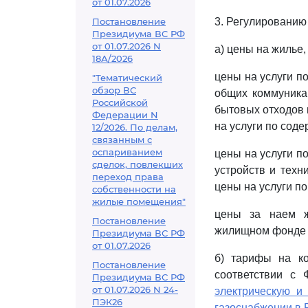
от 01.07.2026
Постановление
3. Регулированию
Президиума ВС РФ
от 01.07.2026 N
а) цены на жилье
18А/2026
цены на услуги п
"Тематический
обзор ВС
общих коммуникац
Российской
бытовых отходов 
Федерации N
на услуги по сод
12/2026. По делам,
связанным с
оспариванием
цены на услуги п
сделок, повлекших
устройств и техн
переход права
цены на услуги по
собственности на
жилые помещения"
цены за наем ж
Постановление
жилищном фонде (
Президиума ВС РФ
от 01.07.2026
б) тарифы на ко
Постановление
соответствии с
Президиума ВС РФ
от 01.07.2026 N 24-
электрическую и
ПЭК26
газоснабжении в 