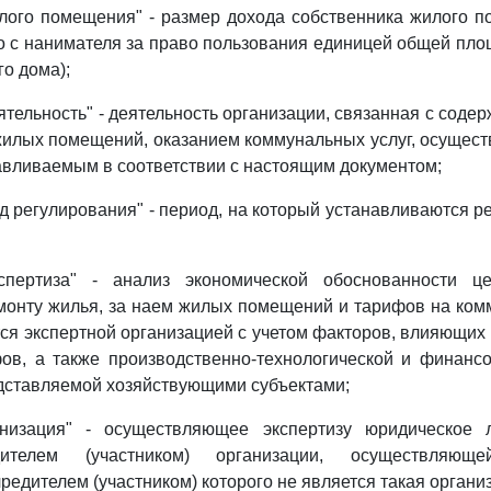
лого помещения" - размер дохода собственника жилого 
о с нанимателя за право пользования единицей общей пло
о дома);
ятельность" - деятельность организации, связанная с соде
илых помещений, оказанием коммунальных услуг, осущес
авливаемым в соответствии с настоящим документом;
д регулирования" - период, на который устанавливаются 
кспертиза" - анализ экономической обоснованности ц
онту жилья, за наем жилых помещений и тарифов на ком
ся экспертной организацией с учетом факторов, влияющи
ов, а также производственно-технологической и финанс
дставляемой хозяйствующими субъектами;
анизация" - осуществляющее экспертизу юридическое 
дителем (участником) организации, осуществляюще
чредителем (участником) которого не является такая органи