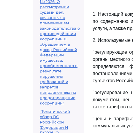
14/2026. О
рассмотрении
судами дел,
1. Настоящий док
связанных с
по содержанию и
применением
законодательства о
услуги, а также п
противодействии
коррупции и
2. Используемые 
обращением в
доход Российской
"регулирующие ор
Федерации
органы местного 
имущества,
приобретенного в
определяются ф
результате
постановлениям
нарушения
субъектов Россий
требований и
запретов,
направленных на
"регулирование 
предотвращение
документом, цен
коррупции"
также тарифов на
"Тематический
обзор ВС
"цены и тарифы"
Российской
коммунальных усл
Федерации N
11/2026. О