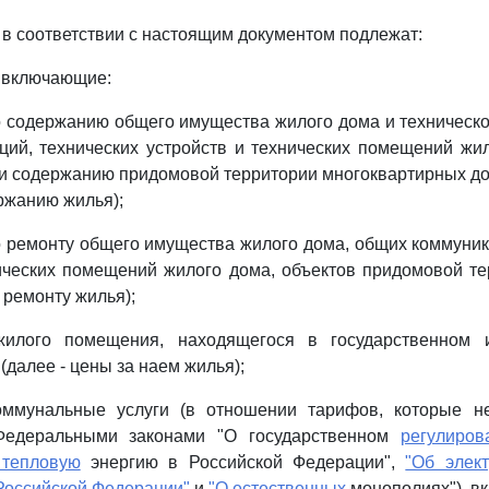
 в соответствии с настоящим документом подлежат:
, включающие:
о содержанию общего имущества жилого дома и техничес
ий, технических устройств и технических помещений жи
и содержанию придомовой территории многоквартирных до
ержанию жилья);
о ремонту общего имущества жилого дома, общих коммуник
ических помещений жилого дома, объектов придомовой те
 ремонту жилья);
илого помещения, находящегося в государственном 
далее - цены за наем жилья);
ммунальные услуги (в отношении тарифов, которые н
 Федеральными законами "О государственном
регулиро
 тепловую
энергию в Российской Федерации",
"Об элект
Российской Федерации"
и
"О естественных
монополиях"), в