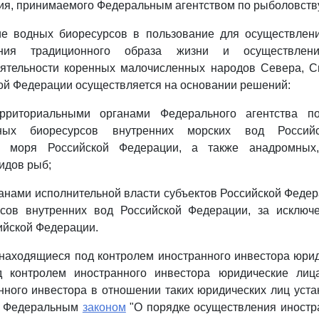
я, принимаемого Федеральным агентством по рыболовству
ие водных биоресурсов в пользование для осуществлен
ения традиционного образа жизни и осуществлени
еятельности коренных малочисленных народов Севера, С
ой Федерации осуществляется на основании решений:
рриториальными органами Федерального агентства п
ных биоресурсов внутренних морских вод Российс
го моря Российской Федерации, а также анадромных
идов рыб;
нами исполнительной власти субъектов Российской Феде
сов внутренних вод Российской Федерации, за исключ
ийской Федерации.
 находящиеся под контролем иностранного инвестора юри
 контролем иностранного инвестора юридические лиц
нного инвестора в отношении таких юридических лиц уста
м Федеральным
законом
"О порядке осуществления иностр