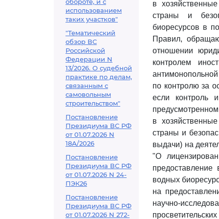
обороте, и с
в хозяйственные
использованием
страны и безоп
таких участков"
биоресурсов в по
"Тематический
Правил, обращаю
обзор ВС
Российской
отношении юриди
Федерации N
контролем инос
13/2026. О судебной
антимонопольной
практике по делам,
связанным с
по контролю за о
самовольным
если контроль и
строительством"
предусмотренно
Постановление
в хозяйственные
Президиума ВС РФ
страны и безопас
от 01.07.2026 N
18А/2026
выдачи) на деяте
"О лицензирован
Постановление
Президиума ВС РФ
предоставление 
от 01.07.2026 N 24-
водных биоресурс
ПЭК26
на предоставлен
Постановление
научно-исследов
Президиума ВС РФ
от 01.07.2026 N 272-
просветительски