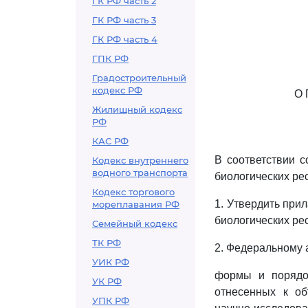
ГК РФ часть 2
ГК РФ часть 3
ГК РФ часть 4
ГПК РФ
Градостроительный
кодекс РФ
О
Жилищный кодекс
РФ
КАС РФ
В соответствии 
Кодекс внутреннего
водного транспорта
биологических ре
Кодекс торгового
1. Утвердить пр
мореплавания РФ
биологических ре
Семейный кодекс
ТК РФ
2. Федеральному а
УИК РФ
формы и порядок
УК РФ
отнесенных к об
УПК РФ