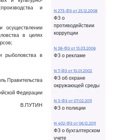
ных и культурно-
производства и
N 273-ФЗ от 25.12.2008
ФЗ о
противодействии
и осуществлении
коррупции
оловства в целях
рсов;
N 38-ФЗ от 13.03.2006
и рыболовства в
ФЗ о рекламе
N 7-ФЗ от 10.01.2002
ФЗ об охране
ль Правительства
окружающей среды
ийской Федерации
N 3-ФЗ от 07.02.2011
В.ПУТИН
ФЗ о полиции
N 402-ФЗ от 06.12.2011
ФЗ о бухгалтерском
учете