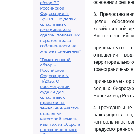
основании решени
обзор ВС
Российской
Федерации N
3. Предоставлен
12/2026. По делам,
целях обеспеч
связанным с
хозяйственной д
оспариванием
сделок, повлекших
Востока Российск
переход права
собственности на
принимаемых те
жилые помещения"
отношении вод
"Тематический
территориально
обзор ВС
трансграничных в
Российской
Федерации N
11/2026. О
принимаемых орга
рассмотрении
водных биоресур
судами дел,
морских вод Росс
связанных с
правами на
4. Граждане и не
земельные участки
отдельных
находящиеся под
категорий земель,
контроль иностра
изъятых из оборота
предусмотренно
и ограниченных в