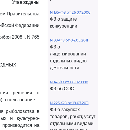
Утверждены
N 135-ФЗ от 26.07.2006
ем Правительства
ФЗ о защите
ийской Федерации
конкуренции
тября 2008 г. N 765
N 99-ФЗ от 04.05.2011
ФЗ о
лицензировании
отдельных видов
ВОДНЫХ
деятельности
N 14-ФЗ от 08.02.1998
ФЗ об ООО
ятия решения о
) в пользование.
N 223-ФЗ от 18.07.2011
ФЗ о закупках
ия рыболовства в
товаров, работ, услуг
ных и культурно-
отдельными видами
) производится на