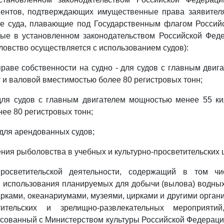
ентов, подтверждающих имущественные права заявител
е суда, плавающие под Государственным флагом Россий
ные в установленном законодательством Российской Феде
ловство осуществляется с использованием судов):
праве собственности на судно - для судов с главным дви
т и валовой вместимостью более 80 регистровых тонн;
 для судов с главным двигателем мощностью менее 55 ки
ее 80 регистровых тонн;
 для арендованных судов;
ения рыболовства в учебных и культурно-просветительских 
просветительской деятельности, содержащий в том ч
 использования планируемых для добычи (вылова) водны
рками, океанариумами, музеями, цирками и другими орган
етительских и зрелищно-развлекательных мероприяти
асованный с Министерством культуры Российской Федерац