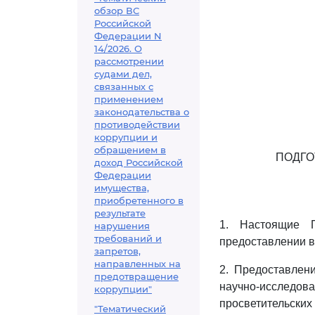
обзор ВС
Российской
Федерации N
14/2026. О
рассмотрении
судами дел,
связанных с
применением
законодательства о
противодействии
коррупции и
обращением в
ПОДГО
доход Российской
Федерации
имущества,
приобретенного в
результате
1. Настоящие 
нарушения
требований и
предоставлении в
запретов,
направленных на
2. Предоставлен
предотвращение
научно-исследов
коррупции"
просветительских
"Тематический