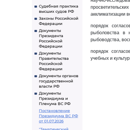
научно-исследов
Судебная практика
просветительс
высших судов РФ
акклиматизации в
Законы Российской
Федерации
порядок соглас
Документы
рыболовства в н
Президента
рыбоводства, вос
Российской
Федерации
порядок соглас
Документы
учебных и культур
Правительства
Российской
Федерации
Документы органов
государственной
власти РФ
Документы
Президиума и
Пленума ВС РФ
Постановление
Президиума ВС РФ
от 01.07.2026
"Тематический