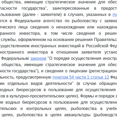
 общества, имеющие стратегическое значение для обе
асности государства", заинтересованные в предос
льзование (далее - заявители) в случаях, указанных в
пу
тся в Федеральное агентство по рыболовству с заявк
ческого лица сведения о ненахождении или нахожден
транного инвестора, в том числе сведения о реше
 службы, оформленном на основании решения Правительс
существлением иностранных инвестиций в Российской Фед
ностранного инвестора в отношении заявителя устан
м Федеральным
законом
"О порядке осуществления иностр
 общества, имеющие стратегическое значение для обе
ности государства"), и сведения о лицензии (регистрацио
льность, предусмотренную
пунктом 54 части 1 статьи 12
Фед
ии отдельных видов деятельности" (в случае обраще
водных биоресурсов в пользование для осуществления
ов в культурно-просветительских целях). Формы и порядок 
ие водных биоресурсов в пользование для осуществлен
ательских и контрольных целях, рыболовства в учеб
х целях, рыболовства в целях аквакультуры (рыбоводст