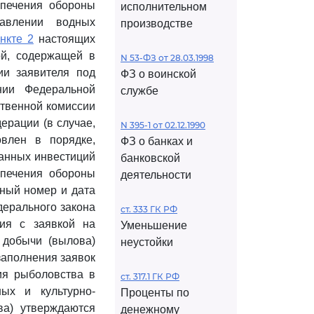
спечения обороны
исполнительном
тавлении водных
производстве
нкте 2
настоящих
ой, содержащей в
N 53-ФЗ от 28.03.1998
ии заявителя под
ФЗ о воинской
нии Федеральной
службе
твенной комиссии
ерации (в случае,
N 395-1 от 02.12.1990
овлен в порядке,
ФЗ о банках и
анных инвестиций
банковской
спечения обороны
деятельности
нный номер и дата
ерального закона
ст. 333 ГК РФ
ния с заявкой на
Уменьшение
 добычи (вылова)
неустойки
заполнения заявок
ия рыболовства в
ст. 317.1 ГК РФ
ных и культурно-
Проценты по
ва) утверждаются
денежному