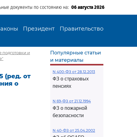
ьные документы по состоянию на:
06 августа 2026
Законы
Президент
Правительство
Популярные статьи
ке подготовки и
е"
и материалы
N 400-ФЗ от 28.12.2013
 (ред. от
ФЗ о страховых
ения о
пенсиях
N 69-ФЗ от 21.12.1994
ФЗ о пожарной
безопасности
N 40-ФЗ от 25.04.2002