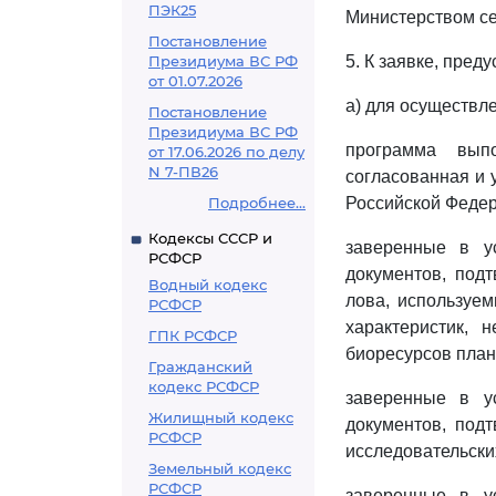
ПЭК25
Министерством се
Постановление
Президиума ВС РФ
5. К заявке, пре
от 01.07.2026
а) для осуществл
Постановление
Президиума ВС РФ
программа выпо
от 17.06.2026 по делу
N 7-ПВ26
согласованная и 
Подробнее...
Российской Федер
Кодексы СССР и
заверенные в у
РСФСР
документов, под
Водный кодекс
лова, используем
РСФСР
характеристик,
ГПК РСФСР
биоресурсов план
Гражданский
кодекс РСФСР
заверенные в у
Жилищный кодекс
документов, под
РСФСР
исследовательски
Земельный кодекс
РСФСР
заверенные в у