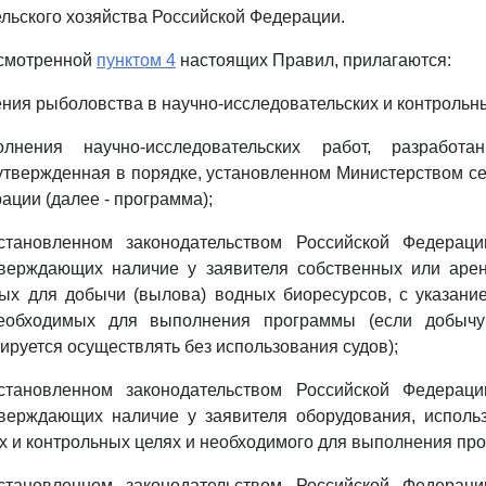
льского хозяйства Российской Федерации.
дусмотренной
пунктом 4
настоящих Правил, прилагаются:
ения рыболовства в научно-исследовательских и контрольн
лнения научно-исследовательских работ, разработан
утвержденная в порядке, установленном Министерством се
ации (далее - программа);
становленном законодательством Российской Федераци
тверждающих наличие у заявителя собственных или аре
ых для добычи (вылова) водных биоресурсов, с указани
 необходимых для выполнения программы (если добычу
ируется осуществлять без использования судов);
становленном законодательством Российской Федераци
тверждающих наличие у заявителя оборудования, использ
х и контрольных целях и необходимого для выполнения пр
становленном законодательством Российской Федераци