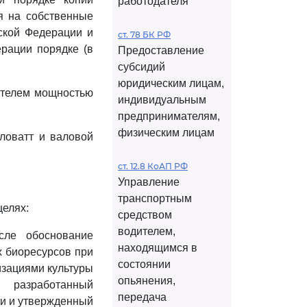
работодателя
я на собственные
ской Федерации и
ст. 78 БК РФ
рации порядке (в
Предоставление
субсидий
юридическим лицам,
гателем мощностью
индивидуальным
предпринимателям,
физическим лицам
ловатт и валовой
ст. 12.8 КоАП РФ
Управление
транспортным
целях:
средством
водителем,
исле обоснование
находящимся в
х биоресурсов при
состоянии
изациями культуры
опьянения,
й, разработанный
передача
ии и утвержденный