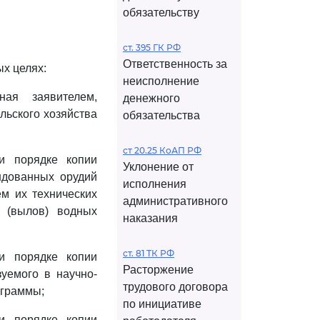
обязательству
ст. 395 ГК РФ
Ответственность за
ых целях:
неисполнение
ная заявителем,
денежного
льского хозяйства
обязательства
ст 20.25 КоАП РФ
и порядке копии
Уклонение от
ндованных орудий
исполнения
ем их технических
административного
 (вылов) водных
наказания
ст. 81 ТК РФ
и порядке копии
Расторжение
уемого в научно-
трудового договора
ограммы;
по инициативе
и порядке копии