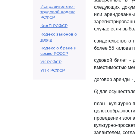
Исправительно -
следующих докум
трудовой кодекс
или арендованны
РСФСР
зарегистрирован
КоАП РСФСР
случае если рыбо
Кодекс законов о
труде
свидетельство о 
Кодекс о браке и
более 55 киловат
семье РСФСР
судовой билет -
УК РСФСР
вместимостью мен
УПК РСФСР
договор аренды -
б) для осуществл
план культурно-
целесообразности
проведении зоопа
культурно-просв
заявителем, согл