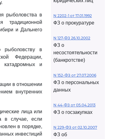
юридических лиц
.
ия рыболовства в
N 2202-1 от 17.01.1992
я традиционной
ФЗ о прокуратуре
ибири и Дальнего
N 127-ФЗ 26.10.2002
ФЗ о
о рыболовству в
несостоятельности
кой Федерации,
(банкротстве)
, катадромных и
N 152-ФЗ от 27.07.2006
ФЗ о персональных
рации в отношении
данных
ением внутренних
N 44-ФЗ от 05.04.2013
дические лица или
ФЗ о госзакупках
а в случае, если
новлен в порядке,
N 229-ФЗ от 02.10.2007
анных инвестиций
ФЗ об