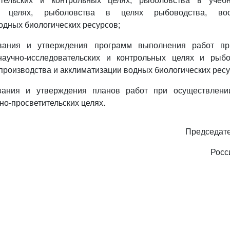
ательских и контрольных целях, рыболовства в учеб
ких целях, рыболовства в целях рыбоводства, вос
одных биологических ресурсов;
ования и утверждения программ выполнения работ пр
аучно-исследовательских и контрольных целях и рыб
производства и акклиматизации водных биологических ресу
ования и утверждения планов работ при осуществлени
но-просветительских целях.
Председате
Росс