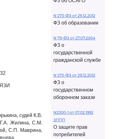
ФЗ об ОСАГО
N 273-ФЗ от 29.12.2012
ФЗ об образовании
N 79-ФЗ от 27.07.2004
ФЗ о
государственной
гражданской службе
 32
N 275-ФЗ от 29.12.2012
ФЗ о
ВЯЗИ
государственном
оборонном заказе
N2300-1 от 07.02.1992
ькина, судей К.В.
ЗППП
Г.А. Жилина, С.М.
О защите прав
ой, С.П. Маврина,
потребителей
авцева,