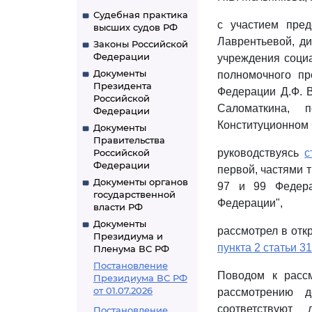
Судебная практика
с участием пред
высших судов РФ
Лаврентьевой, ди
Законы Российской
Федерации
учреждения социа
Документы
полномочного пр
Президента
Федерации Д.Ф. В
Российской
Саломаткина, 
Федерации
Конституционном 
Документы
Правительства
Российской
руководствуясь
с
Федерации
первой, частями т
Документы органов
97 и 99 Федера
государственной
Федерации",
власти РФ
Документы
рассмотрел в отк
Президиума и
пункта 2 статьи 31
Пленума ВС РФ
Постановление
Поводом к расс
Президиума ВС РФ
от 01.07.2026
рассмотрению 
соответствую
Постановление