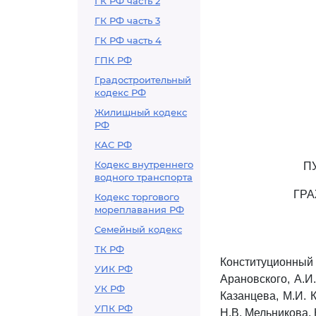
ГК РФ часть 2
ГК РФ часть 3
ГК РФ часть 4
ГПК РФ
Градостроительный
кодекс РФ
Жилищный кодекс
РФ
КАС РФ
Кодекс внутреннего
ПУ
водного транспорта
ГРА
Кодекс торгового
мореплавания РФ
Семейный кодекс
ТК РФ
Конституционный 
УИК РФ
Арановского, А.И
УК РФ
Казанцева, М.И. К
УПК РФ
Н.В. Мельникова, 