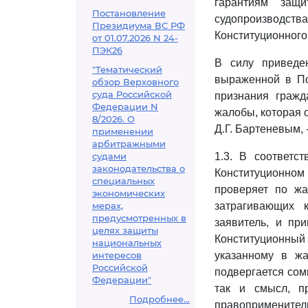
гарантиям защи
Постановление
судопроизводст
Президиума ВС РФ
Конституционного
от 01.07.2026 N 24-
ПЭК26
В силу приведе
"Тематический
выраженной в По
обзор Верховного
суда Российской
признания гражд
Федерации N
жалобы, которая 
8/2026. О
Д.Г. Бартеневым,
применении
арбитражными
судами
1.3. В соответс
законодательства о
Конституционном
специальных
проверяет по жа
экономических
мерах,
затрагивающих 
предусмотренных в
заявитель, и пр
целях защиты
Конституционный
национальных
интересов
указанному в жа
Российской
подвергается сом
Федерации"
так и смысл, 
Подробнее...
правоприменитель