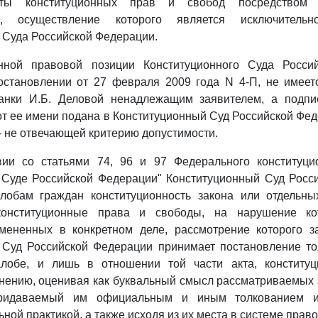
ты конституционных прав и свобод посредством к
ва, осуществление которого является исключительн
 Суда Российской Федерации.
нной правовой позиции Конституционного Суда Россий
становлении от 27 февраля 2009 года N 4-П, не имеет
анки И.Б. Деловой ненадлежащим заявителем, а подп
от ее имени подана в Конституционный Суд Российской Фе
 - не отвечающей критерию допустимости.
твии со статьями 74, 96 и 97 Федерального конституци
 Суде Российской Федерации" Конституционный Суд Росс
лобам граждан конституционность закона или отдельны
конституционные права и свободы, на нарушение ко
имененных в конкретном деле, рассмотрение которого з
 Суд Российской Федерации принимает постановление тол
лобе, и лишь в отношении той части акта, конституц
нению, оценивая как буквальный смысл рассматриваемых
придаваемый им официальным и иным толкованием и
ной практикой, а также исходя из их места в системе прав