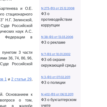
Бартенева и О.Е.
N 273-ФЗ от 25.12.2008
ФЗ о
ого стационарного
противодействии
" Н.Г. Зелинской,
коррупции
 Суде Российской
ических наук А.С.
ой Федерации в
N 38-ФЗ от 13.03.2006
ФЗ о рекламе
 пунктом 3 части
N 7-ФЗ от 10.01.2002
ми 36, 74, 86, 96,
ФЗ об охране
Суде Российской
окружающей среды
N 3-ФЗ от 07.02.2011
ов 1
и
2 статьи 29
,
ФЗ о полиции
й. Основанием к
N 402-ФЗ от 06.12.2011
ФЗ о бухгалтерском
вопросе о том,
учете
емые в жалобе