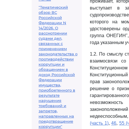
проживает, кото
"Тематический
выступает в з
обзор ВС
судопроизводстве
Российской
которого на мо
Федерации N
14/2026. О
удостоверены ор
рассмотрении
группа ОНЕГИН",
судами дел,
года указанным у
связанных с
применением
законодательства о
1.2. По смыслу ст
противодействии
взаимосвязи со
коррупции и
Конституционн
обращением в
доход Российской
Конституционный 
Федерации
прав законополо
имущества,
решение о призн
приобретенного в
результате
гарантированно
нарушения
невозможность
требований и
законоположен
запретов,
направленных на
недееспособным,
предотвращение
(часть 1)
,
46
,
55 (
коррупции"