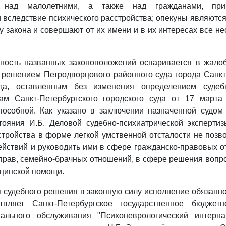
ся над малолетними, а также над гражданами, при
вследствие психического расстройства; опекуны являютс
у закона и совершают от их имени и в их интересах все н
нность названных законоположений оспаривается в жало
 решением Петродворцового районного суда города Санкт
да, оставленным без изменения определением судеб
ам Санкт-Петербургского городского суда от 17 марта
пособной. Как указано в заключении назначенной судом
тояния И.Б. Деловой судебно-психиатрической эксперти
стройства в форме легкой умственной отсталости не позв
ействий и руководить ими в сфере гражданско-правовых 
рав, семейно-брачных отношений, в сфере решения вопр
цинской помощи.
 судебного решения в законную силу исполнение обязанно
твляет Санкт-Петербургское государственное бюджетн
ального обслуживания "Психоневрологический интерн