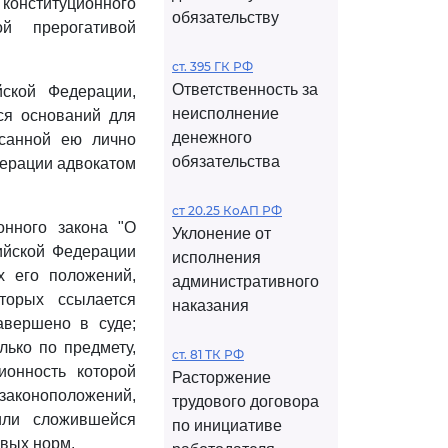
онституционного
обязательству
ой прерогативой
ст. 395 ГК РФ
Ответственность за
ской Федерации,
неисполнение
ся оснований для
денежного
исанной ею лично
обязательства
дерации адвокатом
ст 20.25 КоАП РФ
онного закона "О
Уклонение от
ийской Федерации
исполнения
х его положений,
административного
торых ссылается
наказания
авершено в суде;
ько по предмету,
ст. 81 ТК РФ
ионность которой
Расторжение
 законоположений,
трудового договора
ли сложившейся
по инициативе
овых норм.