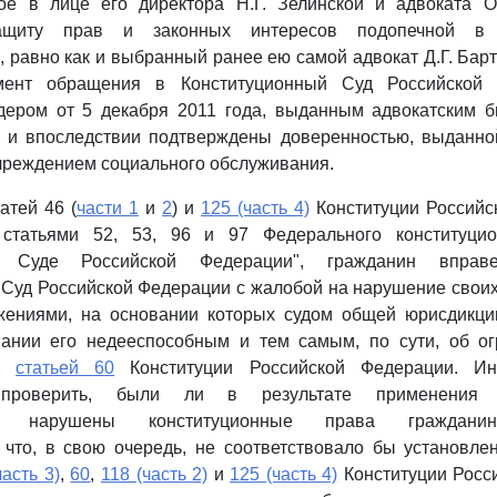
рое в лице его директора Н.Г. Зелинской и адвоката О
ащиту прав и законных интересов подопечной в к
, равно как и выбранный ранее ею самой адвокат Д.Г. Бар
мент обращения в Конституционный Суд Российской
дером от 5 декабря 2011 года, выданным адвокатским б
 и впоследствии подтверждены доверенностью, выданно
чреждением социального обслуживания.
атей 46 (
части 1
и
2
) и
125 (часть 4)
Конституции Российс
 статьями 52, 53, 96 и 97 Федерального конституцио
ом Суде Российской Федерации", гражданин вправ
Суд Российской Федерации с жалобой на нарушение свои
жениями, на основании которых судом общей юрисдикц
ании его недееспособным и тем самым, по сути, об ог
го
статьей 60
Конституции Российской Федерации. И
 проверить, были ли в результате применения с
ий нарушены конституционные права гражданин
 что, в свою очередь, не соответствовало бы установл
часть 3)
,
60
,
118 (часть 2)
и
125 (часть 4)
Конституции Росс