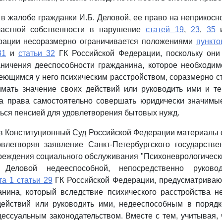
 в жалобе гражданки И.Б. Деловой, ее право на неприкосн
частной собственности в нарушение
статей 19
,
23
,
35
рации несоразмерно ограничивается положениями
пункто
31
и
статьи 32
ГК Российской Федерации, поскольку они
аничения дееспособности гражданина, которое необходим
меющимся у него психическим расстройством, соразмерно 
имать значение своих действий или руководить ими и 
на права самостоятельно совершать юридически значимые
ься пенсией для удовлетворения бытовых нужд.
 Конституционный Суд Российской Федерации материалы 
овлетворяя заявление Санкт-Петербургского государств
реждения социального обслуживания "Психоневрологически
 Деловой недееспособной, непосредственно руково
та 1 статьи 29
ГК Российской Федерации, предусматрива
анина, который вследствие психического расстройства н
действий или руководить ими, недееспособным в порядк
ессуальным законодательством. Вместе с тем, учитывая,