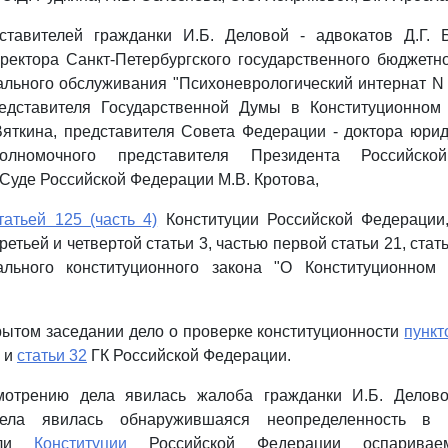
ставителей гражданки И.Б. Деловой - адвокатов Д.Г. 
ректора Санкт-Петербургского государственного бюджетн
льного обслуживания "Психоневрологический интернат N 3
едставителя Государственной Думы в Конституционном
яткина, представителя Совета Федерации - доктора юрид
полномочного представителя Президента Российск
Суде Российской Федерации М.В. Кротова,
татьей 125 (часть 4)
Конституции Российской Федерации,
ретьей и четвертой статьи 3, частью первой статьи 21, статья
льного конституционного закона "О Конституционном 
рытом заседании дело о проверке конституционности
пункт
и
статьи 32
ГК Российской Федерации.
мотрению дела явилась жалоба гражданки И.Б. Делово
дела явилась обнаружившаяся неопределенность в 
т ли
Конституции
Российской Федерации оспарива