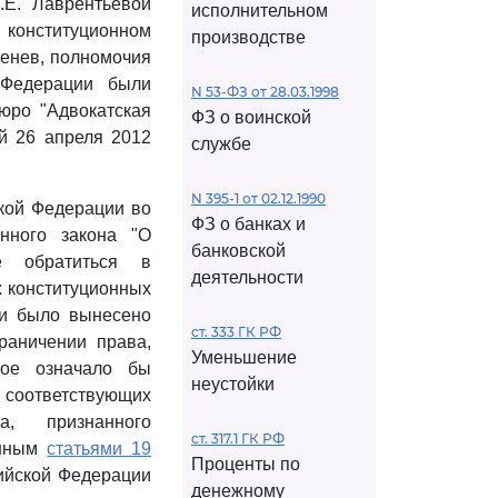
.Е. Лаврентьевой
исполнительном
онституционном
производстве
тенев, полномочия
 Федерации были
N 53-ФЗ от 28.03.1998
юро "Адвокатская
ФЗ о воинской
й 26 апреля 2012
службе
N 395-1 от 02.12.1990
кой Федерации во
ФЗ о банках и
нного закона "О
банковской
е обратиться в
деятельности
х конституционных
ии было вынесено
ст. 333 ГК РФ
раничении права,
Уменьшение
ное означало бы
неустойки
оответствующих
а, признанного
ст. 317.1 ГК РФ
енным
статьями 19
Проценты по
ийской Федерации
денежному