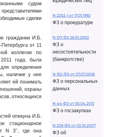
юридических лиц
знанными судом
я представителями
N 2202-1 от 17.01.1992
еобходимые сделки
ФЗ о прокуратуре
бе гражданки И.Б.
N 127-ФЗ 26.10.2002
ФЗ о
-Петербурга от 11
несостоятельности
ной коллегии по
(банкротстве)
 2011 года, была
 для определения
зы, наличие у нее
N 152-ФЗ от 27.07.2006
ФЗ о персональных
оляет ей понимать
данных
отношений, охраны
осов, относящихся
N 44-ФЗ от 05.04.2013
ФЗ о госзакупках
стей опекуна И.Б.
ое стационарное
N 229-ФЗ от 02.10.2007
ат N 3", где она
ФЗ об