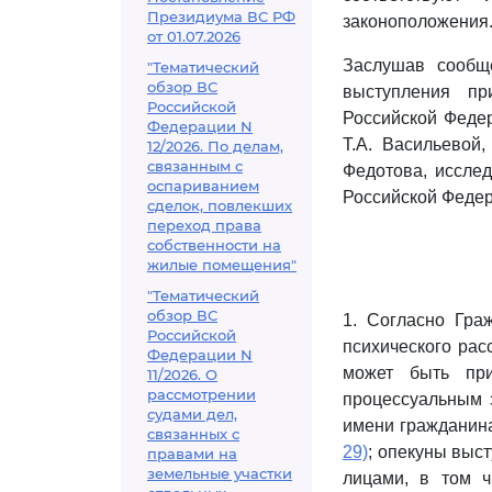
Президиума ВС РФ
законоположения
от 01.07.2026
Заслушав сообще
"Тематический
обзор ВС
выступления пр
Российской
Российской Федер
Федерации N
Т.А. Васильевой
12/2026. По делам,
связанным с
Федотова, иссле
оспариванием
Российской Феде
сделок, повлекших
переход права
собственности на
жилые помещения"
"Тематический
обзор ВС
1. Согласно Гра
Российской
психического рас
Федерации N
может быть при
11/2026. О
рассмотрении
процессуальным 
судами дел,
имени гражданина
связанных с
29)
; опекуны выс
правами на
земельные участки
лицами, в том ч