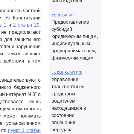
работодателя
овенность частной
ст. 78 БК РФ
и
55
Конституции
Предоставление
в 1
и
2 статьи 29
,
субсидий
 не предполагают
юридическим лицам,
о для защиты его
индивидуальным
степени нарушения
предпринимателям,
тем самым лишают
физическим лицам
 действия, в том
ст. 12.8 КоАП РФ
Управление
свидетельствуют о
транспортным
енного бюджетного
средством
й интернат N 3" о
водителем,
дствовался лишь
находящимся в
ющим возможность
состоянии
е может понимать
опьянения,
е, установленном
передача
 что
пункт 1 статьи