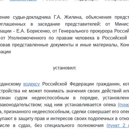
.
ние судьи-докладчика Г.А. Жилина, объяснения предст
иглашенных в заседание представителей: от Минис
ации - Е.А. Борисенко, от Генерального прокурора Росси
, от Уполномоченного по правам человека в Российской 
довав представленные документы и иные материалы, Кон
рации
установил:
жданскому
кодексу
Российской Федерации гражданин, ко
стройства не может понимать значения своих действий ил
знан судом недееспособным в порядке, установлен
законодательством; над ним устанавливается опека
(пун
, признанного недееспособным, сделки совершает его опе
тупают в защиту прав и интересов своих подопечных в от
исле в судах, без специального полномочия
(пункт 2 