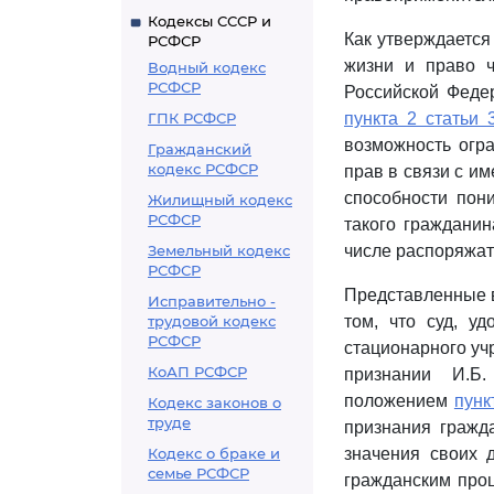
Кодексы СССР и
Как утверждается
РСФСР
жизни и право 
Водный кодекс
РСФСР
Российской Феде
ГПК РСФСР
пункта 2 статьи 
возможность огр
Гражданский
кодекс РСФСР
прав в связи с и
способности пон
Жилищный кодекс
РСФСР
такого граждани
Земельный кодекс
числе распоряжат
РСФСР
Представленные в
Исправительно -
трудовой кодекс
том, что суд, уд
РСФСР
стационарного уч
КоАП РСФСР
признании И.Б.
положением
пунк
Кодекс законов о
труде
признания гражд
Кодекс о браке и
значения своих 
семье РСФСР
гражданским проц