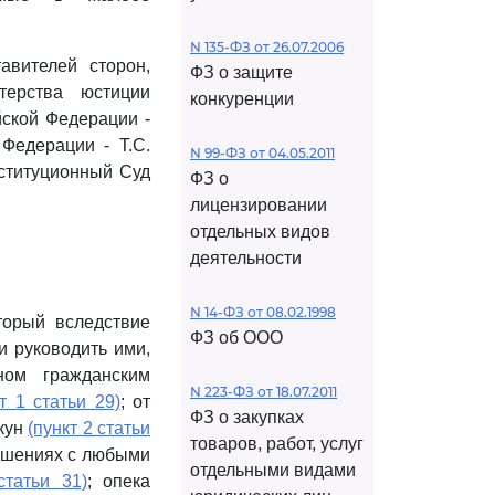
N 135-ФЗ от 26.07.2006
авителей сторон,
ФЗ о защите
терства юстиции
конкуренции
йской Федерации -
Федерации - Т.С.
N 99-ФЗ от 04.05.2011
ституционный Суд
ФЗ о
лицензировании
отдельных видов
деятельности
N 14-ФЗ от 08.02.1998
торый вследствие
ФЗ об ООО
и руководить ими,
ном гражданским
N 223-ФЗ от 18.07.2011
кт 1 статьи 29)
; от
ФЗ о закупках
кун
(пункт 2 статьи
товаров, работ, услуг
ношениях с любыми
отдельными видами
статьи 31)
; опека