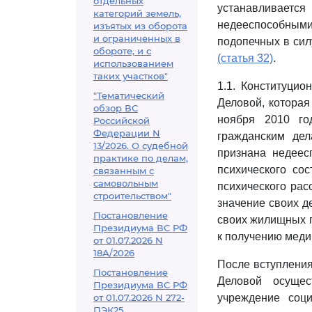
отдельных
устанавливает
категорий земель,
недееспособными 
изъятых из оборота
и ограниченных в
подопечных в сил
обороте, и с
(статья 32)
.
использованием
таких участков"
1.1. Конституцио
"Тематический
Деловой, которая
обзор ВС
ноября 2010 го
Российской
Федерации N
гражданским дел
13/2026. О судебной
признана недеес
практике по делам,
психического сос
связанным с
самовольным
психического рас
строительством"
значение своих д
Постановление
своих жилищных п
Президиума ВС РФ
к получению меди
от 01.07.2026 N
18А/2026
После вступления
Постановление
Деловой осущес
Президиума ВС РФ
от 01.07.2026 N 272-
учреждение соци
ПЭК25