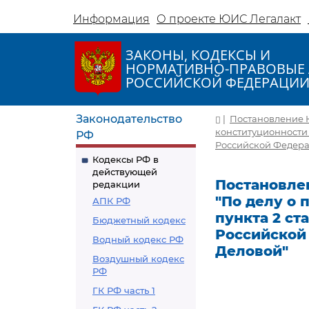
Информация
О проекте ЮИС Легалакт
ЗАКОНЫ, КОДЕКСЫ И
НОРМАТИВНО-ПРАВОВЫЕ 
РОССИЙСКОЙ ФЕДЕРАЦИ
Законодательство
|
Постановление К
конституционности п
РФ
Российской Федерац
Кодексы РФ в
действующей
Постановлен
редакции
"По делу о 
АПК РФ
пункта 2 ст
Бюджетный кодекс
Российской 
Водный кодекс РФ
Деловой"
Воздушный кодекс
РФ
ГК РФ часть 1