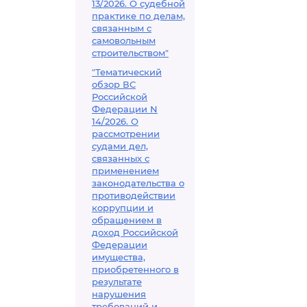
13/2026. О судебной
практике по делам,
связанным с
самовольным
строительством"
"Тематический
обзор ВС
Российской
Федерации N
14/2026. О
рассмотрении
судами дел,
связанных с
применением
законодательства о
противодействии
коррупции и
обращением в
доход Российской
Федерации
имущества,
приобретенного в
результате
нарушения
требований и