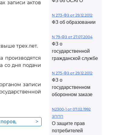
ФЗ об ОСАГО
ах записи актов
N 273-ФЗ от 29.12.2012
ФЗ об образовании
N 79-ФЗ от 27.07.2004
ФЗ о
выше трех лет.
государственной
ка производятся
гражданской службе
а со дня подачи
N 275-ФЗ от 29.12.2012
ФЗ о
 органом записи
государственном
осударственной
оборонном заказе
N2300-1 от 07.02.1992
ЗППП
споров,
>
О защите прав
угами при
потребителей