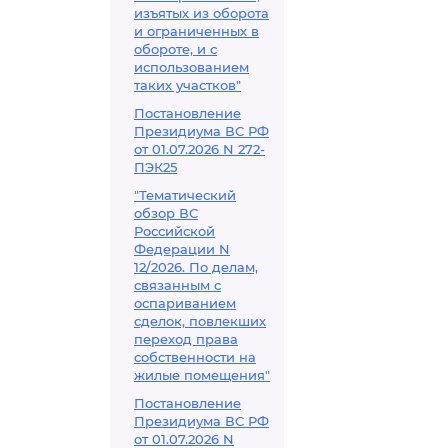
изъятых из оборота
и ограниченных в
обороте, и с
использованием
таких участков"
Постановление
Президиума ВС РФ
от 01.07.2026 N 272-
ПЭК25
"Тематический
обзор ВС
Российской
Федерации N
12/2026. По делам,
связанным с
оспариванием
сделок, повлекших
переход права
собственности на
жилые помещения"
Постановление
Президиума ВС РФ
от 01.07.2026 N