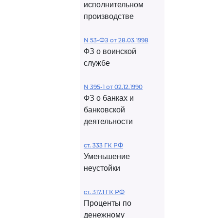
исполнительном
производстве
N 53-ФЗ от 28.03.1998
ФЗ о воинской
службе
N 395-1 от 02.12.1990
ФЗ о банках и
банковской
деятельности
ст. 333 ГК РФ
Уменьшение
неустойки
ст. 317.1 ГК РФ
Проценты по
денежному