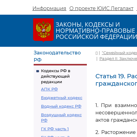
Информация
О проекте ЮИС Легалакт
ЗАКОНЫ, КОДЕКСЫ И
НОРМАТИВНО-ПРАВОВЫЕ 
РОССИЙСКОЙ ФЕДЕРАЦИ
Законодательство
|
"Семейный кодекс 
|
Раздел II. Заклю
РФ
Кодексы РФ в
Статья 19. Р
действующей
редакции
гражданског
АПК РФ
Бюджетный кодекс
1. При взаимн
Водный кодекс РФ
несовершеннол
Воздушный кодекс
актов гражданск
РФ
ГК РФ часть 1
2. Расторжение