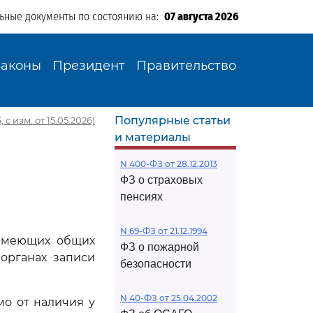
льные документы по состоянию на:
07 августа 2026
Законы
Президент
Правительство
Популярные статьи
с изм. от 15.05.2026)
и материалы
N 400-ФЗ от 28.12.2013
ФЗ о страховых
пенсиях
N 69-ФЗ от 21.12.1994
 имеющих общих
ФЗ о пожарной
органах записи
безопасности
N 40-ФЗ от 25.04.2002
мо от наличия у