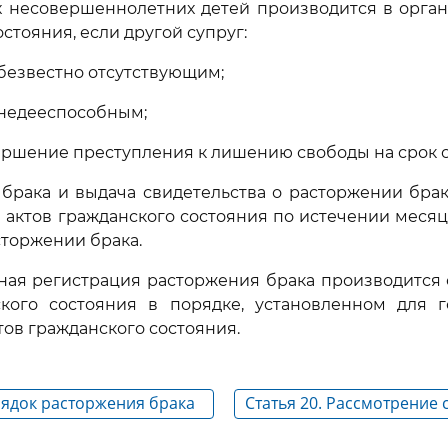
 несовершеннолетних детей производится в орган
стояния, если другой супруг:
безвестно отсутствующим;
 недееспособным;
ершение преступления к лишению свободы на срок с
 брака и выдача свидетельства о расторжении бра
 актов гражданского состояния по истечении месяц
сторжении брака.
нная регистрация расторжения брака производится
ского состояния в порядке, установленном для г
тов гражданского состояния.
рядок расторжения брака
Статья 20. Рассмотрение 
возникающих между супр