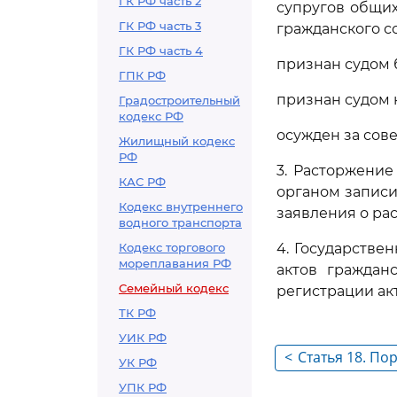
ГК РФ часть 2
супругов общих
ГК РФ часть 3
гражданского со
ГК РФ часть 4
признан судом 
ГПК РФ
признан судом
Градостроительный
кодекс РФ
осужден за сов
Жилищный кодекс
РФ
3. Расторжение
КАС РФ
органом записи
Кодекс внутреннего
заявления о ра
водного транспорта
Кодекс торгового
4. Государстве
мореплавания РФ
актов граждан
Семейный кодекс
регистрации ак
ТК РФ
УИК РФ
<
Статья 18. По
УК РФ
УПК РФ