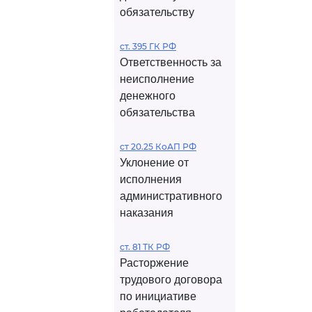
обязательству
ст. 395 ГК РФ
Ответственность за
неисполнение
денежного
обязательства
ст 20.25 КоАП РФ
Уклонение от
исполнения
административного
наказания
ст. 81 ТК РФ
Расторжение
трудового договора
по инициативе