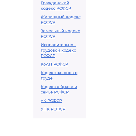
Гражданский
кодекс РСФСР
Жилищный кодекс
РСФСР
Земельный кодекс
РСФСР
Исправительно -
трудовой кодекс
РСФСР
КоАП РСФСР
Кодекс законов о
труде
Кодекс о браке и
семье РСФСР
УК РСФСР
УПК РСФСР