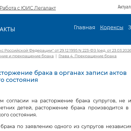
Актуа
Работа с ЮИС Легалакт
Главная
Кодексы
АКТЫ
И
Российской Федерации" от 29.12.1995 N 223-ФЗ (ред. от 23.03.2026, 
чение и прекращение брака
|
Глава 4. Прекращение брака
асторжение брака в органах записи актов
о состояния
ом согласии на расторжение брака супругов, не
етних детей, расторжение брака производится в 
ого состояния.
 брака по заявлению одного из супругов независи