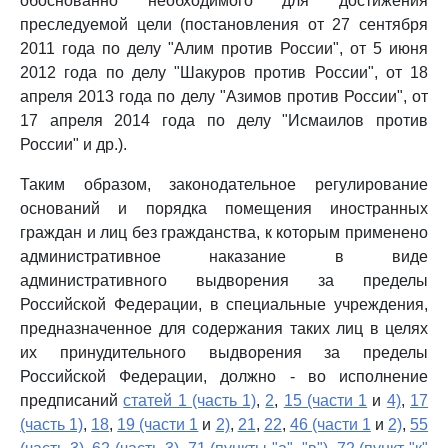
обоснованно необходимого для достижения
преследуемой цели (постановления от 27 сентября
2011 года по делу "Алим против России", от 5 июня
2012 года по делу "Шакуров против России", от 18
апреля 2013 года по делу "Азимов против России", от
17 апреля 2014 года по делу "Исмаилов против
России" и др.).
Таким образом, законодательное регулирование
оснований и порядка помещения иностранных
граждан и лиц без гражданства, к которым применено
административное наказание в виде
административного выдворения за пределы
Российской Федерации, в специальные учреждения,
предназначенное для содержания таких лиц в целях
их принудительного выдворения за пределы
Российской Федерации, должно - во исполнение
предписаний
статей 1 (часть 1)
,
2
,
15 (части 1
и
4)
,
17
(часть 1)
,
18
,
19 (части 1
и
2)
,
21
,
22
,
46 (части 1
и
2)
,
55