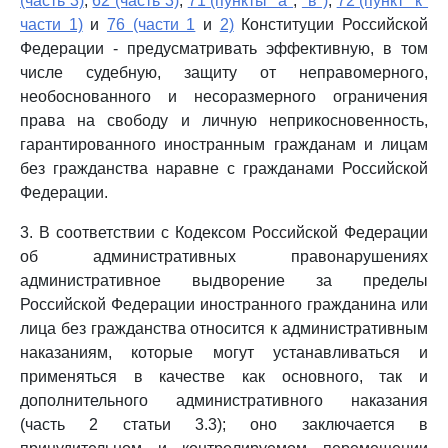
(часть 3)
,
62 (часть 3)
,
71 (пункты "а"
,
"в")
,
72 (пункт "к"
части 1)
и
76 (части 1
и
2)
Конституции Российской
Федерации - предусматривать эффективную, в том
числе судебную, защиту от неправомерного,
необоснованного и несоразмерного ограничения
права на свободу и личную неприкосновенность,
гарантированного иностранным гражданам и лицам
без гражданства наравне с гражданами Российской
Федерации.
3. В соответствии с Кодексом Российской Федерации
об административных правонарушениях
административное выдворение за пределы
Российской Федерации иностранного гражданина или
лица без гражданства относится к административным
наказаниям, которые могут устанавливаться и
применяться в качестве как основного, так и
дополнительного административного наказания
(часть 2 статьи 3.3); оно заключается в