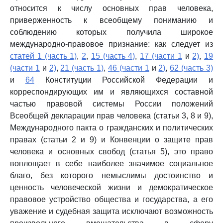
относится к числу основных прав человека,
приверженность к всеобщему пониманию и
соблюдению которых получила широкое
международно-правовое признание: как следует из
статей 1 (часть 1)
,
2
,
15 (часть 4)
,
17 (части 1
и
2)
,
19
(части 1
и
2)
,
21 (часть 1)
,
46 (части 1
и
2)
,
62 (часть 3)
и
64
Конституции Российской Федерации и
корреспондирующих им и являющихся составной
частью правовой системы России положений
Всеобщей декларации прав человека (статьи 3, 8 и 9),
Международного пакта о гражданских и политических
правах (статьи 2 и 9) и Конвенции о защите прав
человека и основных свобод (статья 5), это право
воплощает в себе наиболее значимое социальное
благо, без которого немыслимы достоинство и
ценность человеческой жизни и демократическое
правовое устройство общества и государства, а его
уважение и судебная защита исключают возможность