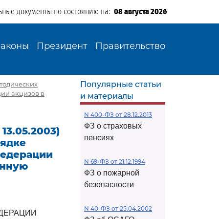
ьные документы по состоянию на:
08 августа 2026
Законы
Президент
Правительство
Популярные статьи
Методических
ии акцизов в
и материалы
N 400-ФЗ от 28.12.2013
ФЗ о страховых
 13.05.2003)
пенсиях
рядке
Федерации
N 69-ФЗ от 21.12.1994
енную
ФЗ о пожарной
безопасности
N 40-ФЗ от 25.04.2002
ДЕРАЦИИ