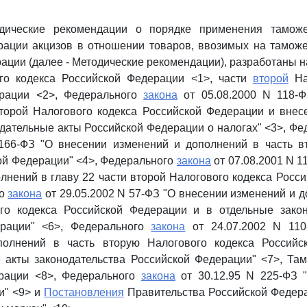
дические рекомендации о порядке применения тамож
рации акцизов в отношении товаров, ввозимых на тамож
ации (далее - Методические рекомендации), разработаны 
о кодекса Российской Федерации <1>, части
второй
Нал
ерации <2>, Федерального
закона
от 05.08.2000 N 118-
второй Налогового кодекса Российской Федерации и внес
дательные акты Российской Федерации о налогах" <3>, Ф
 166-ФЗ "О внесении изменений и дополнений в часть в
ой Федерации" <4>, Федерального
закона
от 07.08.2001 N 1
лнений в главу 22 части второй Налогового кодекса Росс
го
закона
от 29.05.2002 N 57-ФЗ "О внесении изменений и д
го кодекса Российской Федерации и в отдельные зако
ерации" <6>, Федерального
закона
от 24.07.2002 N 110
полнений в часть вторую Налогового кодекса Российс
е акты законодательства Российской Федерации" <7>, Т
рации <8>, Федерального
закона
от 30.12.95 N 225-ФЗ 
и" <9> и
Постановления
Правительства Российской Федера