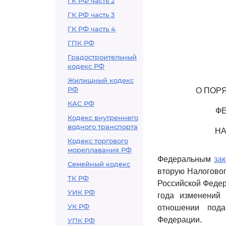
ГК РФ часть 2
ГК РФ часть 3
ГК РФ часть 4
ГПК РФ
Градостроительный
кодекс РФ
Жилищный кодекс
РФ
О ПОР
КАС РФ
ФЕ
Кодекс внутреннего
водного транспорта
НА
Кодекс торгового
мореплавания РФ
Федеральным
за
Семейный кодекс
вторую Налоговог
ТК РФ
Российской Федер
УИК РФ
года изменений
УК РФ
отношении пода
Федерации.
УПК РФ