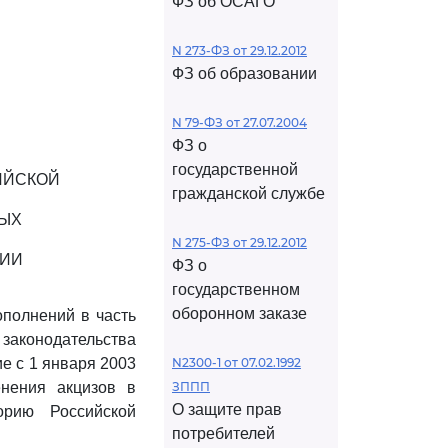
ФЗ об ОСАГО
N 273-ФЗ от 29.12.2012
ФЗ об образовании
N 79-ФЗ от 27.07.2004
ФЗ о
государственной
ИЙСКОЙ
гражданской службе
МЫХ
N 275-ФЗ от 29.12.2012
ЦИИ
ФЗ о
государственном
оборонном заказе
ополнений в часть
 законодательства
е с 1 января 2003
N2300-1 от 07.02.1992
нения акцизов в
ЗППП
О защите прав
орию Российской
потребителей