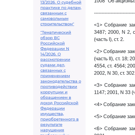
1008 "Об акцизных
13/2026. О судебной
практике по делам,
---------------------------
связанным с
самовольным
строительством"
<1> Собрание зак
3487; 2000, N 2, с
"Тематический
обзор ВС
(часть I), ст. 2.
Российской
Федерации N
<2> Собрание зако
14/2026. О
(часть II), ст. 18; 
рассмотрении
судами дел,
4554, ст. 4564; 2001
связанных с
2002, N 30, ст. 302
применением
законодательства о
<3> Собрание зак
противодействии
коррупции и
1147; 2001, N 33 (ч
обращением в
доход Российской
<4> Собрание зако
Федерации
имущества,
<5> Собрание зако
приобретенного в
результате
<6> Собрание зак
нарушения