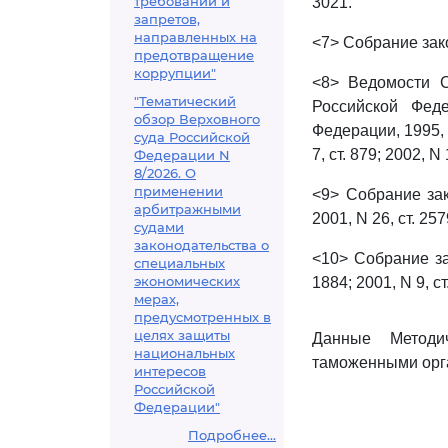
требований и
3021.
запретов,
направленных на
<7> Собрание зако
предотвращение
коррупции"
<8> Ведомости С
"Тематический
Российской Феде
обзор Верховного
Федерации, 1995, N 
суда Российской
7, ст. 879; 2002, N 
Федерации N
8/2026. О
применении
<9> Собрание зако
арбитражными
2001, N 26, ст. 257
судами
законодательства о
<10> Собрание зак
специальных
экономических
1884; 2001, N 9, ст
мерах,
предусмотренных в
целях защиты
Данные Методи
национальных
таможенными орг
интересов
Российской
Федерации"
Подробнее...