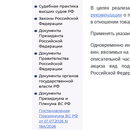
Судебная практика
В целях реализ
высших судов РФ
рекомендации
о п
Законы Российской
в отношении това
Федерации
Документы
Применять указа
Президента
Российской
Одновременно инф
Федерации
вин, ввозимых на
Документы
Правительства
описательной час
Российской
акциза вид под
Федерации
Российской Федер
Документы органов
государственной
власти РФ
Документы
Президиума и
Пленума ВС РФ
Постановление
Президиума ВС РФ
от 01.07.2026 N
18А/2026