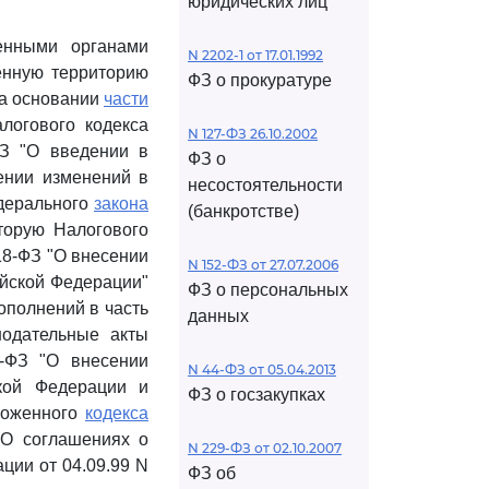
юридических лиц
енными органами
N 2202-1 от 17.01.1992
енную территорию
ФЗ о прокуратуре
на основании
части
огового кодекса
N 127-ФЗ 26.10.2002
ФЗ "О введении в
ФЗ о
ении изменений в
несостоятельности
едерального
закона
(банкротстве)
торую Налогового
18-ФЗ "О внесении
N 152-ФЗ от 27.07.2006
ийской Федерации"
ФЗ о персональных
ополнений в часть
данных
нодательные акты
-ФЗ "О внесении
N 44-ФЗ от 05.04.2013
кой Федерации и
ФЗ о госзакупках
аможенного
кодекса
"О соглашениях о
N 229-ФЗ от 02.10.2007
ции от 04.09.99 N
ФЗ об