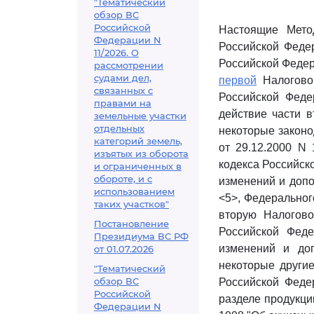
"Тематический
обзор ВС
Российской
Настоящие Мето
Федерации N
Российской Феде
11/2026. О
Российской Федер
рассмотрении
судами дел,
первой
Налоговог
связанных с
Российской Фед
правами на
действие части 
земельные участки
отдельных
некоторые законо
категорий земель,
от 29.12.2000 N
изъятых из оборота
кодекса Российск
и ограниченных в
обороте, и с
изменений и допо
использованием
<5>, Федерально
таких участков"
вторую Налогово
Постановление
Российской Фед
Президиума ВС РФ
изменений и до
от 01.07.2026
некоторые други
"Тематический
обзор ВС
Российской Феде
Российской
разделе продукци
Федерации N