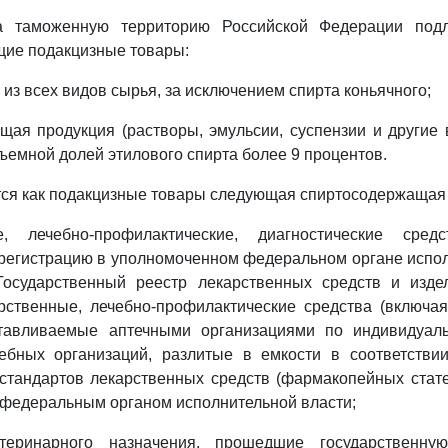
а таможенную территорию Российской Федерации под
щие подакцизные товары:
 из всех видов сырья, за исключением спирта коньячного;
щая продукция (растворы, эмульсии, суспензии и другие
бъемной долей этилового спирта более 9 процентов.
ся как подакцизные товары следующая спиртосодержащая 
е, лечебно-профилактические, диагностические сред
регистрацию в уполномоченном федеральном органе испо
осударственный реестр лекарственных средств и изде
рственные, лечебно-профилактические средства (включа
отавливаемые аптечными организациями по индивидуа
ебных организаций, разлитые в емкости в соответстви
стандартов лекарственных средств (фармакопейных стат
федеральным органом исполнительной власти;
теринарного назначения, прошедшие государственну