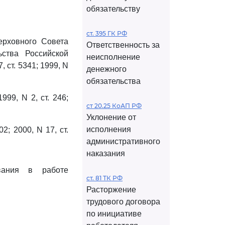
обязательству
ст. 395 ГК РФ
ерховного Совета
Ответственность за
ьства Российской
неисполнение
7, ст. 5341; 1999, N
денежного
обязательства
99, N 2, ст. 246;
ст 20.25 КоАП РФ
Уклонение от
исполнения
; 2000, N 17, ст.
административного
наказания
вания в работе
ст. 81 ТК РФ
Расторжение
трудового договора
по инициативе