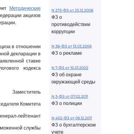
ляет
Методические
N 273-ФЗ от 25.12.2008
едерации акцизов
ФЗ о
ерации.
противодействии
коррупции
кциза в отношении
N 38-ФЗ от 13.03.2006
ФЗ о рекламе
нной декларации в
заявленной ставке
огового кодекса
N 7-ФЗ от 10.01.2002
ФЗ об охране
окружающей среды
Заместитель
N 3-ФЗ от 07.02.2011
ФЗ о полиции
седателя Комитета
генерал-лейтенант
N 402-ФЗ от 06.12.2011
ФЗ о бухгалтерском
аможенной службы
учете