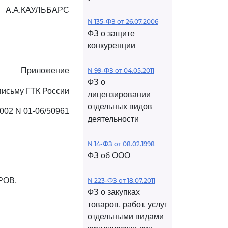
А.А.КАУЛЬБАРС
N 135-ФЗ от 26.07.2006
ФЗ о защите
конкуренции
Приложение
N 99-ФЗ от 04.05.2011
ФЗ о
письму ГТК России
лицензировании
отдельных видов
2002 N 01-06/50961
деятельности
N 14-ФЗ от 08.02.1998
ФЗ об ООО
РОВ,
N 223-ФЗ от 18.07.2011
ФЗ о закупках
товаров, работ, услуг
отдельными видами