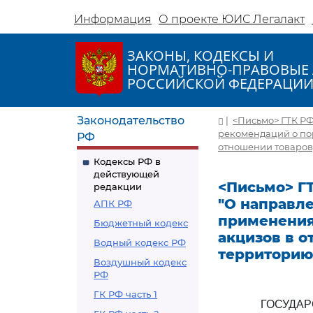
Информация
О проекте ЮИС Легалакт
ЗАКОНЫ, КОДЕКСЫ И
НОРМАТИВНО-ПРАВОВЫЕ 
РОССИЙСКОЙ ФЕДЕРАЦИ
Законодательство
|
<Письмо> ГТК РФ 
рекомендаций о по
РФ
отношении товаров
Кодексы РФ в
действующей
<Письмо> ГТК
редакции
"О направл
АПК РФ
применения
Бюджетный кодекс
акцизов в 
Водный кодекс РФ
территорию
Воздушный кодекс
РФ
ГК РФ часть 1
ГОСУДА