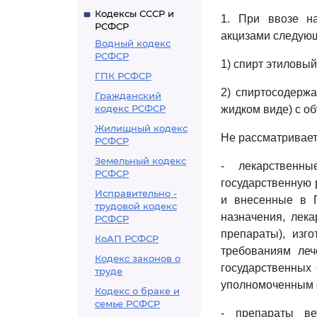
Кодексы СССР и
1. При ввозе н
РСФСР
акцизами следую
Водный кодекс
РСФСР
1) спирт этиловый
ГПК РСФСР
2) спиртосодержа
Гражданский
кодекс РСФСР
жидком виде) с о
Жилищный кодекс
Не рассматривает
РСФСР
Земельный кодекс
- лекарственны
РСФСР
государственную 
Исправительно -
и внесенные в Г
трудовой кодекс
назначения, лека
РСФСР
препараты), изг
КоАП РСФСР
требованиям леч
Кодекс законов о
государственных 
труде
уполномоченным 
Кодекс о браке и
семье РСФСР
- препараты ве