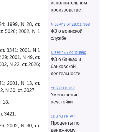
исполнительном
производстве
; 1999, N 28, ст.
N 53-ФЗ от 28.03.1998
ФЗ о воинской
ст. 5026; 2002, N 1
службе
т. 3341; 2001, N 1
N 395-1 от 02.12.1990
3429; 2001, N 49, ст.
ФЗ о банках и
2002, N 22, ст. 2026;
банковской
деятельности
; 2001, N 13, ст.
ст. 333 ГК РФ
2, N 30, ст. 3027.
Уменьшение
неустойки
. 18.
т. 3421.
ст. 317.1 ГК РФ
Проценты по
; 2002, N 30, ст.
денежному