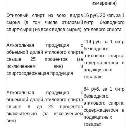
измерения)
Этиловый спирт из всех видов
16 руб. 20 коп. за 1
сырья (в том числе этиловый
литр безводного
спирт-сырец из всех видов сырья)
этилового спирта
114 руб. за 1 литр
Алкогольная продукция с
безводного
объемной долей этилового спирта
этилового спирта,
свыше 25 процентов (за
содержащегося в
исключением вин) и
подакцизных
спиртосодержащая продукция
товарах
84 руб. за 1 литр
Алкогольная продукция с
безводного
объемной долей этилового спирта
этилового спирта,
свыше 9 до 25 процентов
содержащегося в
включительно (за исключением
подакцизных
вин)
товарах