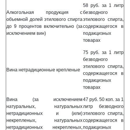
58 руб. за 1 литр
Алкогольная продукция с
безводного
объемной долей этилового спирта
этилового спирта,
до 9 процентов включительно (за
содержащегося в
исключением вин)
подакцизных
товарах
75 руб. за 1 литр
безводного
этилового спирта,
Вина нетрадиционные крепленые
содержащегося в
подакцизных
товарах
Вина (за исключением
47 руб. 50 коп. за 1
натуральных, натуральных
литр безводного
нетрадиционных и (или)
этилового спирта,
некрепленых, натуральных
содержащегося в
нетрадиционных некрепленых,
подакцизных