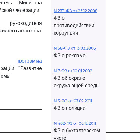
итель Министра
йской Федерации
N 273-ФЗ от 25.12.2008
ФЗ о
руководителя
противодействии
ожного агентства
коррупции
N 38-ФЗ от 13.03.2006
ФЗ о рекламе
енная
программа
рации "Развитие
N 7-ФЗ от 10.01.2002
темы"
ФЗ об охране
окружающей среды
N 3-ФЗ от 07.02.2011
ФЗ о полиции
N 402-ФЗ от 06.12.2011
ФЗ о бухгалтерском
учете