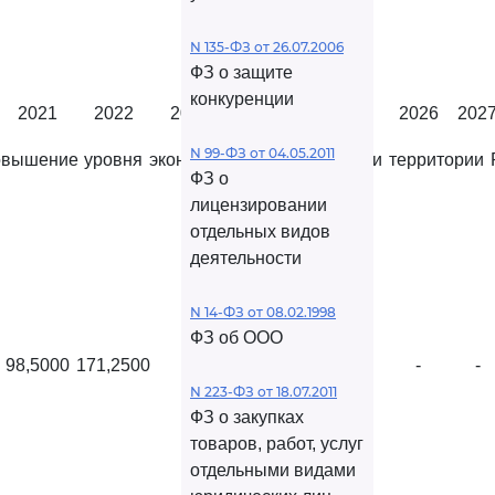
Период, год
N 135-ФЗ от 26.07.2006
ФЗ о защите
конкуренции
2021
2022
2023
2024
2025
2026
202
N 99-ФЗ от 04.05.2011
повышение уровня экономической связанности территории 
ФЗ о
лицензировании
отдельных видов
деятельности
N 14-ФЗ от 08.02.1998
ФЗ об ООО
98,5000
171,2500
-
-
-
-
-
N 223-ФЗ от 18.07.2011
ФЗ о закупках
товаров, работ, услуг
отдельными видами