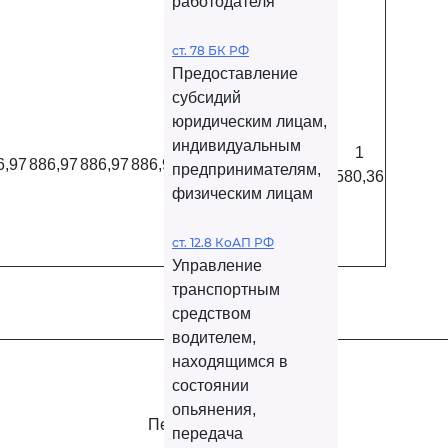
работодателя
ст. 78 БК РФ
Предоставление
субсидий
юридическим лицам,
индивидуальным
1
6,97
886,97
886,97
886,97
886,97
886,97
886,97
предпринимателям,
580,36
физическим лицам
ст. 12.8 КоАП РФ
Управление
транспортным
средством
водителем,
находящимся в
состоянии
опьянения,
Период, год
передача