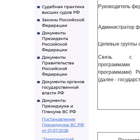
Руководитель фе
Судебная практика
высших судов РФ
Законы Российской
Федерации
Администратор ф
Документы
Президента
Целевые группы 
Российской
Федерации
Связь с го
Документы
Правительства
программами
Российской
программами) Р
Федерации
(далее - государ
Документы органов
государственной
власти РФ
Документы
Президиума и
Пленума ВС РФ
Постановление
Президиума ВС РФ
от 01.07.2026
"Тематический