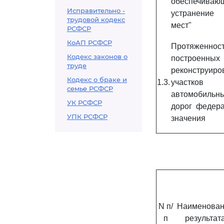
обеспечиваю
Исправительно -
устранение 
трудовой кодекс
мест"
РСФСР
КоАП РСФСР
Протяженнос
Кодекс законов о
построен
труде
реконструиро
Кодекс о браке и
1.3.
участков
семье РСФСР
автомобильн
УК РСФСР
дорог федера
УПК РСФСР
значения
N п/
Наименован
п
результат