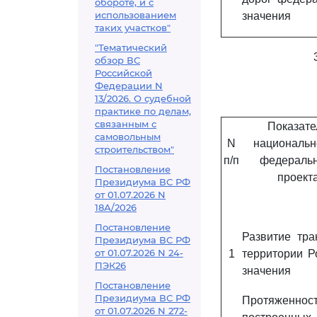
обороте, и с
использованием
значения
таких участков"
"Тематический
обзор ВС
Российской
Федерации N
13/2026. О судебной
практике по делам,
связанным с
Показате
самовольным
N
национальн
строительством"
п/п
федеральн
Постановление
проект
Президиума ВС РФ
от 01.07.2026 N
18А/2026
Постановление
Развитие тра
Президиума ВС РФ
от 01.07.2026 N 24-
1
территории Р
ПЭК26
значения
Постановление
Президиума ВС РФ
Протяженнос
от 01.07.2026 N 272-