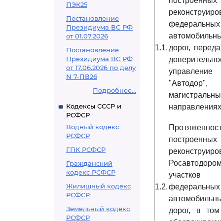
построен
ПЭК25
реконструиро
Постановление
федеральных
Президиума ВС РФ
автомобильн
от 01.07.2026
1.1.
дорог, перед
Постановление
Президиума ВС РФ
доверительно
от 17.06.2026 по делу
управлен
N 7-ПВ26
"Автодор
Подробнее...
магистральны
Кодексы СССР и
направления
РСФСР
Водный кодекс
Протяженнос
РСФСР
построен
ГПК РСФСР
реконструиро
Росавтодоро
Гражданский
кодекс РСФСР
участков
Жилищный кодекс
1.2.
федеральных
РСФСР
автомобильн
Земельный кодекс
дорог, в том
РСФСР