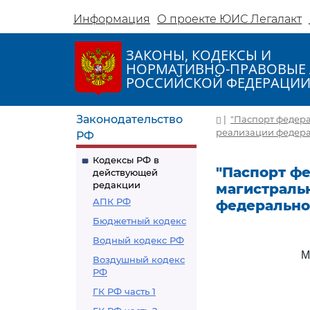
Информация
О проекте ЮИС Легалакт
ЗАКОНЫ, КОДЕКСЫ И
НОРМАТИВНО-ПРАВОВЫЕ 
РОССИЙСКОЙ ФЕДЕРАЦИ
Законодательство
|
"Паспорт федера
реализации федерал
РФ
Кодексы РФ в
"Паспорт ф
действующей
редакции
магистральн
АПК РФ
федеральног
Бюджетный кодекс
Водный кодекс РФ
М
Воздушный кодекс
РФ
ГК РФ часть 1