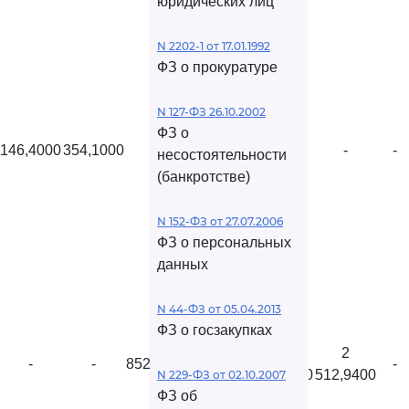
юридических лиц
N 2202-1 от 17.01.1992
ФЗ о прокуратуре
N 127-ФЗ 26.10.2002
ФЗ о
146,4000
354,1000
-
-
-
-
-
несостоятельности
(банкротстве)
N 152-ФЗ от 27.07.2006
ФЗ о персональных
данных
N 44-ФЗ от 05.04.2013
ФЗ о госзакупках
1
2
2
-
-
852,1000
-
580,3600
055,4000
512,9400
N 229-ФЗ от 02.10.2007
ФЗ об