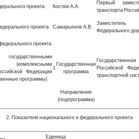
Первый замест
дерального проекта
Костюк А.А.
транспорта Росси
Заместитель 
едерального проекта
Самарьянов А.В.
Федерального дор
федерального проекта
сударственными
Государств
 (комплексными
Государственная
1
Российской Феде
оссийской Федерации
программа
транспортной сис
ственные программы)
Направление
(подпрограмма)
2. Показатели национального и федерального проекта
Единица