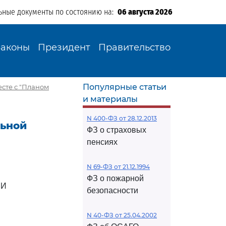
ьные документы по состоянию на:
06 августа 2026
Законы
Президент
Правительство
Популярные статьи
есте с "Планом
и материалы
N 400-ФЗ от 28.12.2013
льной
ФЗ о страховых
пенсиях
N 69-ФЗ от 21.12.1994
ФЗ о пожарной
ИИ
безопасности
N 40-ФЗ от 25.04.2002