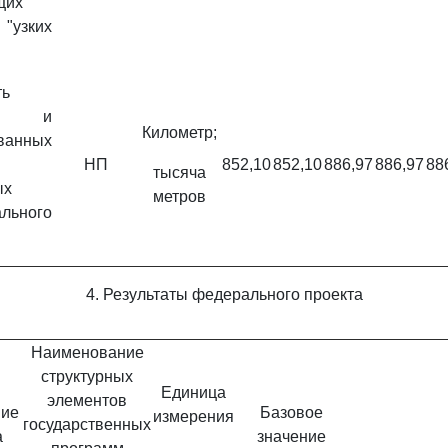
щих
"узких
ть
ных и
Километр;
ванных
НП
852,10
852,10
886,97
886,97
88
тысяча
ых
метров
льного
4. Результаты федерального проекта
Наименование
структурных
Единица
элементов
ие
Базовое
измерения
государственных
а
значение