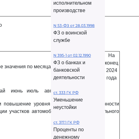
исполнительном
производстве
о
N 53-ФЗ от 28.03.1998
ФЗ о воинской
службе
На
N 395-1 от 02.12.1990
ФЗ о банках и
конец
е значения по месяцам
банковской
2024
деятельности
года
ай
июнь
июль
авг.
сен.
окт.
ноя.
ст. 333 ГК РФ
Уменьшение
 и повышение уровня экономической связанности
неустойки
кции участков автомобильных дорог федерального
ст. 317.1 ГК РФ
Проценты по
денежному