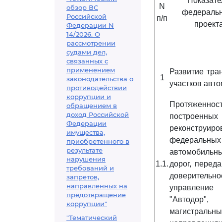
Показате
N
обзор ВС
федеральн
Российской
п/п
проект
Федерации N
14/2026. О
рассмотрении
судами дел,
связанных с
применением
Развитие тра
1
законодательства о
участков авт
противодействии
коррупции и
Протяженнос
обращением в
доход Российской
построен
Федерации
реконструиро
имущества,
федеральных
приобретенного в
результате
автомобильн
нарушения
1.1.
дорог, перед
требований и
доверительно
запретов,
направленных на
управлен
предотвращение
"Автодор
коррупции"
магистральны
"Тематический