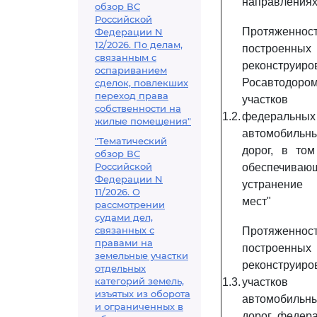
направления
обзор ВС
Российской
Протяженнос
Федерации N
12/2026. По делам,
построен
связанным с
реконструиро
оспариванием
Росавтодоро
сделок, повлекших
переход права
участков
собственности на
1.2.
федеральных
жилые помещения"
автомобильн
"Тематический
дорог, в том
обзор ВС
Российской
обеспечиваю
Федерации N
устранение 
11/2026. О
мест"
рассмотрении
судами дел,
связанных с
Протяженнос
правами на
построен
земельные участки
реконструиро
отдельных
категорий земель,
1.3.
участков
изъятых из оборота
автомобильн
и ограниченных в
дорог федера