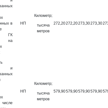
ных и
ванных
Километр;
ых
анных в
НП
272,20
272,20
273,30
273,30
27
тысяча
е
метров
ие ГК
", на
х
х
ть
ных и
ванных
м
Километр;
НП
579,90
579,90
579,90
579,90
57
тысяча
ых
метров
 числе