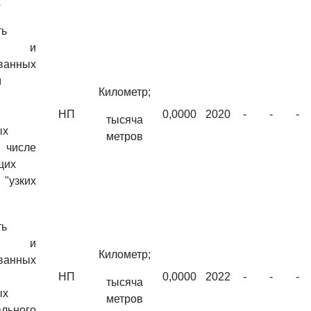
х
ть
ных и
ванных
м
Километр;
НП
0,0000
2020
-
-
-
тысяча
ых
метров
 числе
щих
"узких
ть
ных и
Километр;
ванных
НП
0,0000
2022
-
-
-
тысяча
ых
метров
льного