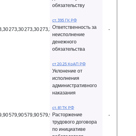
обязательству
ст. 395 ГК РФ
Ответственность за
3,30
273,30
273,30
273,30
273,30
273,30
273,30
-
неисполнение
денежного
обязательства
ст 20.25 КоАП РФ
Уклонение от
исполнения
административного
наказания
ст. 81 ТК РФ
Расторжение
9,90
579,90
579,90
579,90
579,90
579,90
579,90
-
трудового договора
по инициативе