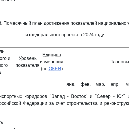
3. Помесячный план достижения показателей национальног
и федерального проекта в 2024 году
ли
Единица
ого и
Уровень
измерения
Плановы
ого
показателя
(по
ОКЕИ
)
а
янв.
фев.
мар.
апр.
м
нспортных коридоров "Запад - Восток" и "Север - Юг"
оссийской Федерации за счет строительства и реконстру
ть