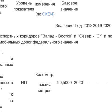
ли
Уровень
Базовое
измерения
ого
показателя
значение
а
(по
ОКЕИ
)
Значение
Год
2018
2019
2020
нспортных коридоров "Запад - Восток" и "Север - Юг" и 
омобильных дорог федерального значения
ть
ных и
ванных
Километр;
ых
анных в
НП
59,5000
2020
-
-
-
тысяча
е
метров
ие ГК
", на
х