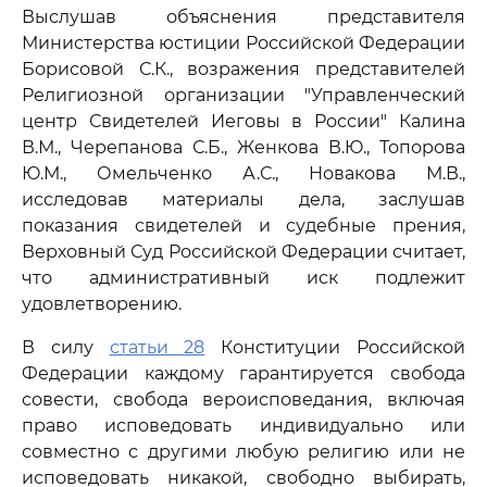
Выслушав объяснения представителя
Министерства юстиции Российской Федерации
Борисовой С.К., возражения представителей
Религиозной организации "Управленческий
центр Свидетелей Иеговы в России" Калина
В.М., Черепанова С.Б., Женкова В.Ю., Топорова
Ю.М., Омельченко А.С., Новакова М.В.,
исследовав материалы дела, заслушав
показания свидетелей и судебные прения,
Верховный Суд Российской Федерации считает,
что административный иск подлежит
удовлетворению.
В силу
статьи 28
Конституции Российской
Федерации каждому гарантируется свобода
совести, свобода вероисповедания, включая
право исповедовать индивидуально или
совместно с другими любую религию или не
исповедовать никакой, свободно выбирать,