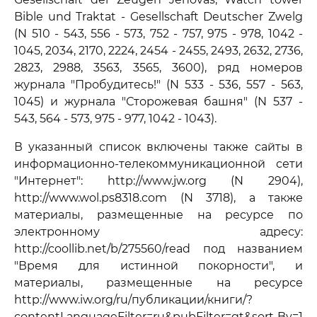
Bible und Traktat - Gesellschaft Deutscher Zwelg
(N 510 - 543, 556 - 573, 752 - 757, 975 - 978, 1042 -
1045, 2034, 2170, 2224, 2454 - 2455, 2493, 2632, 2736,
2823, 2988, 3563, 3565, 3600), ряд номеров
журнала "Пробудитесь!" (N 533 - 536, 557 - 563,
1045) и журнала "Сторожевая башня" (N 537 -
543, 564 - 573, 975 - 977, 1042 - 1043).
В указанный список включены также сайты в
информационно-телекоммуникационной сети
"Интернет": http://www.jw.org (N 2904),
http://www.wol.ps8318.com (N 3718), а также
материалы, размещенные на ресурсе по
электронному адресу:
http://coollib.net/b/275560/read под названием
"Время для истинной покорности", и
материалы, размещенные на ресурсе
http://www.iw.org/ru/публикации/книги/?
contentLanguageFilter=ru&pubFilter=gt&sort By=1