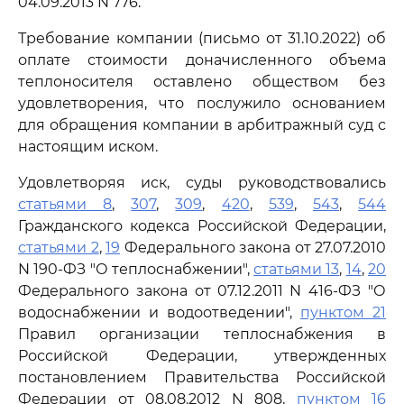
04.09.2013 N 776.
Требование компании (письмо от 31.10.2022) об
оплате стоимости доначисленного объема
теплоносителя оставлено обществом без
удовлетворения, что послужило основанием
для обращения компании в арбитражный суд с
настоящим иском.
Удовлетворяя иск, суды руководствовались
статьями 8
,
307
,
309
,
420
,
539
,
543
,
544
Гражданского кодекса Российской Федерации,
статьями 2
,
19
Федерального закона от 27.07.2010
N 190-ФЗ "О теплоснабжении",
статьями 13
,
14
,
20
Федерального закона от 07.12.2011 N 416-ФЗ "О
водоснабжении и водоотведении",
пунктом 21
Правил организации теплоснабжения в
Российской Федерации, утвержденных
постановлением Правительства Российской
Федерации от 08.08.2012 N 808,
пунктом 16