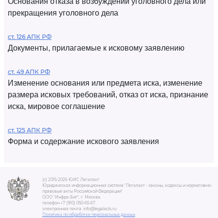
Основания отказа в возбуждении уголовного дела или
прекращения уголовного дела
ст. 126 АПК РФ
Документы, прилагаемые к исковому заявлению
ст. 49 АПК РФ
Изменение основания или предмета иска, изменение
размера исковых требований, отказ от иска, признание
иска, мировое соглашение
ст. 125 АПК РФ
Форма и содержание искового заявления
(c) 2015-2026 ЮИС Легалакт
Юридическая информационная система "Легалакт - законы, кодексы и нормативно-
правовые акты Российской Федерации"
ООО "Инфра-Бит", г. Москва.
телефон +7 (910) 050-65-67
электронная почта: info@legalacts.ru
Политика по обработке персональных данных