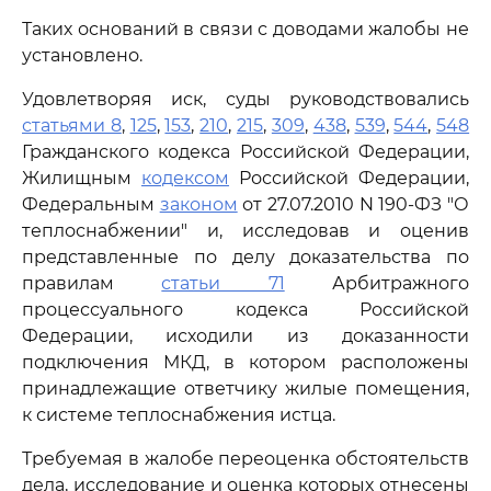
Таких оснований в связи с доводами жалобы не
установлено.
Удовлетворяя иск, суды руководствовались
статьями 8
,
125
,
153
,
210
,
215
,
309
,
438
,
539
,
544
,
548
Гражданского кодекса Российской Федерации,
Жилищным
кодексом
Российской Федерации,
Федеральным
законом
от 27.07.2010 N 190-ФЗ "О
теплоснабжении" и, исследовав и оценив
представленные по делу доказательства по
правилам
статьи 71
Арбитражного
процессуального кодекса Российской
Федерации, исходили из доказанности
подключения МКД, в котором расположены
принадлежащие ответчику жилые помещения,
к системе теплоснабжения истца.
Требуемая в жалобе переоценка обстоятельств
дела, исследование и оценка которых отнесены