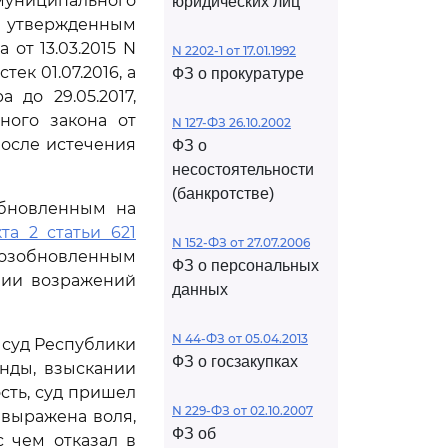
ниципального
юридических лиц
, утвержденным
от 13.03.2015 N
N 2202-1 от 17.01.1992
тек 01.07.2016, а
ФЗ о прокуратуре
 до 29.05.2017,
ого закона от
N 127-ФЗ 26.10.2002
 после истечения
ФЗ о
несостоятельности
(банкротстве)
обновленным на
та 2 статьи 621
N 152-ФЗ от 27.07.2006
возобновленным
ФЗ о персональных
вии возражений
данных
N 44-ФЗ от 05.04.2013
 суд Республики
ФЗ о госзакупках
нды, взыскании
сть, суд пришел
N 229-ФЗ от 02.10.2007
 выражена воля,
ФЗ об
 чем отказал в