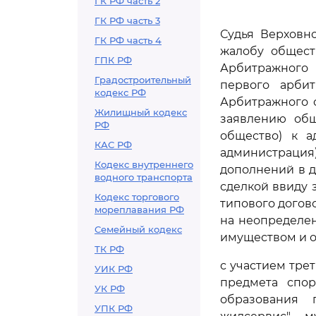
ГК РФ часть 2
ГК РФ часть 3
Судья Верховно
ГК РФ часть 4
жалобу общест
ГПК РФ
Арбитражного 
Градостроительный
первого арбит
кодекс РФ
Арбитражного с
Жилищный кодекс
заявлению общ
РФ
общество) к а
КАС РФ
администрация
Кодекс внутреннего
дополнений в д
водного транспорта
сделкой ввиду 
Кодекс торгового
типового догово
мореплавания РФ
на неопределен
Семейный кодекс
имуществом и о
ТК РФ
с участием тре
УИК РФ
предмета спор
УК РФ
образования 
УПК РФ