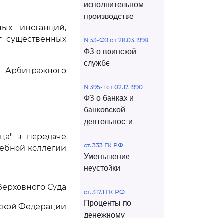
исполнительном
производстве
ых инстанций,
т существенных
N 53-ФЗ от 28.03.1998
ФЗ о воинской
службе
Арбитражного
N 395-1 от 02.12.1990
ФЗ о банках и
банковской
деятельности
ца" в передаче
ст. 333 ГК РФ
дебной коллегии
Уменьшение
неустойки
Верховного Суда
ст. 317.1 ГК РФ
Проценты по
ской Федерации
денежному