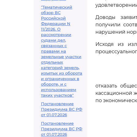
удовлетворении
"Тематический
обзор ВС
Доводы заяви
Российской
Федерации N
получили соот
11/2026. О
нарушений норм
рассмотрении
судами дел,
Исходя из изл
связанных с
правами на
процессуальног
земельные участки
отдельных
категорий земель,
изъятых из оборота
и ограниченных в
обороте, и с
отказать обще
использованием
кассационной ж
таких участков"
по экономическ
Постановление
Президиума ВС РФ
от 01.07.2026
Постановление
Президиума ВС РФ
от 01.07.2026