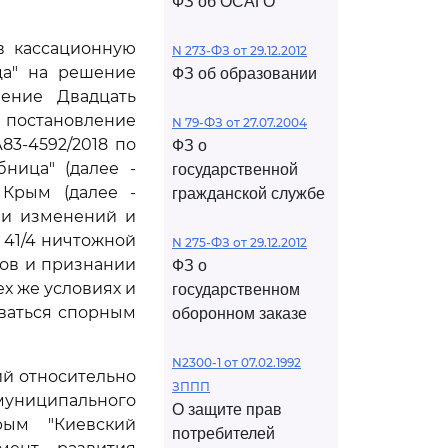
ФЗ об ОСАГО
ив кассационную
N 273-ФЗ от 29.12.2012
ца" на решение
ФЗ об образовании
ление Двадцать
 постановление
N 79-ФЗ от 27.07.2004
83-4592/2018 по
ФЗ о
ница" (далее -
государственной
 Крым (далее -
гражданской службе
ии изменений и
 41/4 ничтожной
N 275-ФЗ от 29.12.2012
гов и признании
ФЗ о
ех же условиях и
государственном
оваться спорным
оборонном заказе
N2300-1 от 07.02.1992
ий относительно
ЗППП
муниципального
О защите прав
рым "Киевский
потребителей