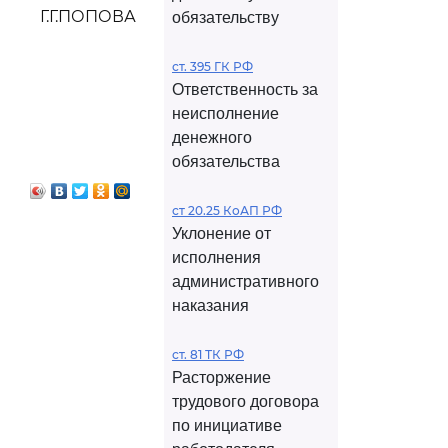
Г.Г.ПОПОВА
обязательству
ст. 395 ГК РФ
Ответственность за
неисполнение
денежного
обязательства
ст 20.25 КоАП РФ
Уклонение от
исполнения
административного
наказания
ст. 81 ТК РФ
Расторжение
трудового договора
по инициативе