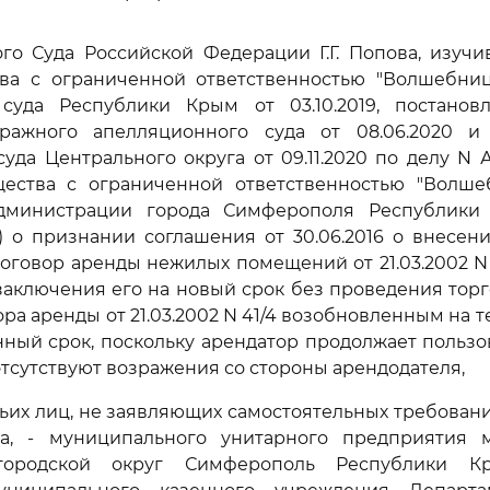
го Суда Российской Федерации Г.Г. Попова, изуч
ва с ограниченной ответственностью "Волшебни
суда Республики Крым от 03.10.2019, постанов
ражного апелляционного суда от 08.06.2020 и
уда Центрального округа от 09.11.2020 по делу N А
ества с ограниченной ответственностью "Волшеб
дминистрации города Симферополя Республики
) о признании соглашения от 30.06.2016 о внесен
оговор аренды нежилых помещений от 21.03.2002 N
заключения его на новый срок без проведения тор
ра аренды от 21.03.2002 N 41/4 возобновленным на т
ный срок, поскольку арендатор продолжает польз
тсутствуют возражения со стороны арендодателя,
тьих лиц, не заявляющих самостоятельных требован
а, - муниципального унитарного предприятия 
городской округ Симферополь Республики К