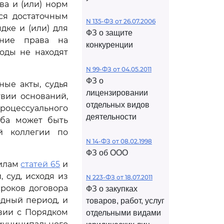
а и (или) норм
ся достаточным
N 135-ФЗ от 26.07.2006
дке и (или) для
ФЗ о защите
ние права на
конкуренции
оды не находят
N 99-ФЗ от 04.05.2011
ФЗ о
ые акты, судья
лицензировании
вии оснований,
отдельных видов
роцессуального
деятельности
оба может быть
й коллегии по
N 14-ФЗ от 08.02.1998
ФЗ об ООО
вилам
статей 65
и
 суд, исходя из
N 223-ФЗ от 18.07.2011
роков договора
ФЗ о закупках
ходный период, и
товаров, работ, услуг
твии с Порядком
отдельными видами