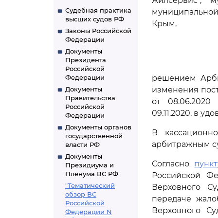
жилсервис", 
Судебная практика
муниципальной
высших судов РФ
Крым,
Законы Российской
Федерации
Документы
Президента
Российской
Федерации
решением Арби
Документы
изменения пос
Правительства
от 08.06.2020
Российской
09.11.2020, в у
Федерации
Документы органов
В кассационн
государственной
арбитражным су
власти РФ
Документы
Согласно
пункт
Президиума и
Пленума ВС РФ
Российской Фе
"Тематический
Верховного С
обзор ВС
передаче жало
Российской
Верховного Су
Федерации N