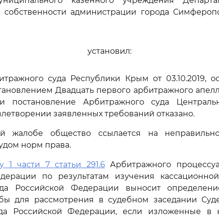
муниципального казенного учреждения Департа
 собственности администрации города Симфероп
установил:
тражного суда Республики Крым от 03.10.2019, о
тановлением Двадцать первого арбитражного апелл
 и постановление Арбитражного суда Централь
довлетворении заявленных требований отказано.
ой жалобе общество ссылается на неправильн
дом норм права.
у 1 части 7 статьи 291.6
Арбитражного процессуа
дерации по результатам изучения кассационно
уда Российской Федерации выносит определени
бы для рассмотрения в судебном заседании Суд
да Российской Федерации, если изложенные в