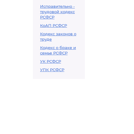
Исправительно -
трудовой кодекс
РСФСР
КоАП РСФСР
Кодекс законов о
труде
Кодекс о браке и
семье РСФСР
УК РСФСР
УПК РСФСР