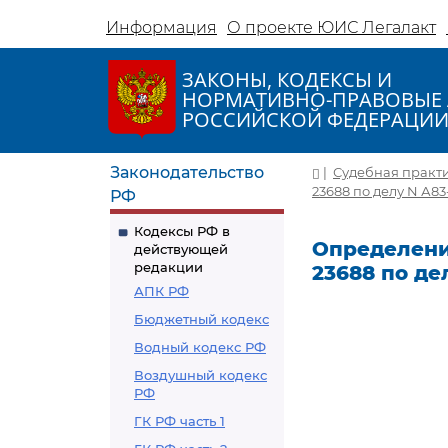
Информация
О проекте ЮИС Легалакт
ЗАКОНЫ, КОДЕКСЫ И
НОРМАТИВНО-ПРАВОВЫЕ 
РОССИЙСКОЙ ФЕДЕРАЦИ
Законодательство
|
Судебная практ
23688 по делу N А83
РФ
Кодексы РФ в
Определение
действующей
редакции
23688 по де
АПК РФ
Бюджетный кодекс
Водный кодекс РФ
Воздушный кодекс
РФ
ГК РФ часть 1