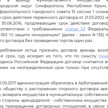
ния в аренду муниципального имущества му
ородской округ Симферополь Республики Крым
ропольского городского совета 15 сессии 1 созыва 
о срок действия первичного договора от 21.03.2002 ис
30.06.2016, продлевающее срок действия договора
оответствии с требованиями
статьи 53
Федеральн
5-ФЗ "О защите конкуренции" (далее - закон N 135)
го договора без проведения торгов один раз.
ребования истца признать договор аренды воз
й срок, суд исходил из того, что по смыслу
пунк
кодекса Российской Федерации договор считается 
овиях на неопределенный срок только при отсутст
 31.05.2017 администрация обратилась в Арбитражный
к обществу о расторжении спорного договора аре
, возврата имущества в муниципальную собственно
со стороны арендодателя - собственника имущества
на прекращение договорных отношений, в связи с