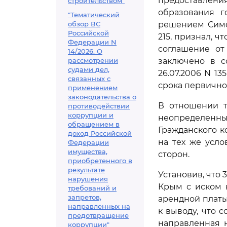
предоставле
строительством"
образования г
"Тематический
обзор ВС
решением Симфе
Российской
215, признал, чт
Федерации N
соглашение от 
14/2026. О
рассмотрении
заключено в с
судами дел,
26.07.2006 N 13
связанных с
срока первично
применением
законодательства о
В отношении т
противодействии
коррупции и
неопределенны
обращением в
Гражданского 
доход Российской
на тех же усл
Федерации
имущества,
сторон.
приобретенного в
результате
Установив, что
нарушения
Крым с иском 
требований и
запретов,
арендной платы
направленных на
к выводу, что 
предотвращение
направленная 
коррупции"