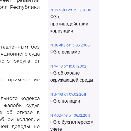
мент развития
оля Республики
N 273-ФЗ от 25.12.2008
ФЗ о
противодействии
коррупции
N 38-ФЗ от 13.03.2006
ставленным без
ФЗ о рекламе
яционного суда
ного округа от
N 7-ФЗ от 10.01.2002
ФЗ об охране
ое применение
окружающей среды
N 3-ФЗ от 07.02.2011
льного кодекса
ФЗ о полиции
й жалобы судья
е об отказе в
N 402-ФЗ от 06.12.2011
ебной коллегии
ФЗ о бухгалтерском
 ней доводы не
учете