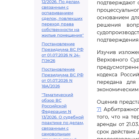
12/2026. По делам,
подтверждают 
связанным с
процессуально
оспариванием
основанием для
сделок, повлекших
переход права
решения воп
собственности на
судопроизводс
жилые помещения"
подтверждения 
Постановление
Президиума ВС РФ
Изучив изложе
от 01.07.2026 N 24-
Верховного Су
ПЭК26
предусмотрен
Постановление
кодекса Росси
Президиума ВС РФ
от 01.07.2026 N
передана для
18А/2026
экономическим 
"Тематический
обзор ВС
Оценив предста
Российской
71
Арбитражного
Федерации N
того, что на 
13/2026. О судебной
практике по делам,
аренды от 21.03
связанным с
срок действия 
самовольным