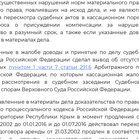
существенных нарушений норм материального прав
го права, повлиявших на исход дела, и не являют
 пересмотра судебных актов в кассационном поря
роса о присуждении компенсации за наруше
тво в разумный срок, а также если указанные дов
в материалах дела.
нные в жалобе доводы и принятые по делу судебн
да Российской Федерации сделал вывод об отсутст
ных
пунктом 1 части 7 статьи 291.6
Арбитражного п
йской Федерации, по которым кассационная жал
 рассмотрения в судебном заседании Судебно
спорам Верховного Суда Российской Федерации.
вленные в материалы дела доказательства по пра
 процессуального кодекса Российской Федерации,
территории Республики Крым в момент продления с
.2002 до 01.01.2016 и до 01.07.2016 действовал пере
договора аренды от 21.03.2002 продлен в соответс