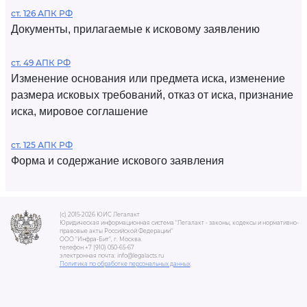
ст. 126 АПК РФ
Документы, прилагаемые к исковому заявлению
ст. 49 АПК РФ
Изменение основания или предмета иска, изменение
размера исковых требований, отказ от иска, признание
иска, мировое соглашение
ст. 125 АПК РФ
Форма и содержание искового заявления
(c) 2015-2026 ЮИС Легалакт
Юридическая информационная система "Легалакт - законы, кодексы и нормативно-
правовые акты Российской Федерации"
ООО "Инфра-Бит", г. Москва.
телефон +7 (910) 050-65-67
электронная почта: info@legalacts.ru
Политика по обработке персональных данных