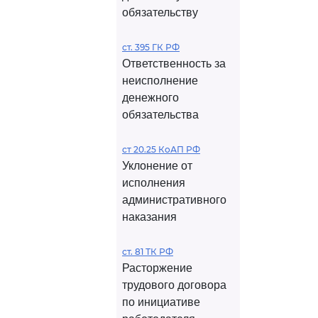
обязательству
ст. 395 ГК РФ
Ответственность за
неисполнение
денежного
обязательства
ст 20.25 КоАП РФ
Уклонение от
исполнения
административного
наказания
ст. 81 ТК РФ
Расторжение
трудового договора
по инициативе