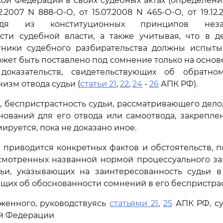
ой Федерации в своих судебных актах (определения 
12.2007 N 888-О-О, от 15.07.2008 N 465-О-О, от 19.12
ходя из конституционных принципов нез
ости судебной власти, а также учитывая, что в д
тники судебного разбирательства должны испыты
может быть поставлено под сомнение только на основ
доказательств, свидетельствующих об обратном
изм отвода судьи (
статьи 21
,
22
,
24
-
26
АПК РФ).
, беспристрастность судьи, рассматривающего дело
нований для его отвода или самоотвода, закрепл
ируется, пока не доказано иное.
 приводится конкретных фактов и обстоятельств,
смотренных названной нормой процессуального за
дьи, указывающих на заинтересованность судьи в
щих об обоснованности сомнений в его беспристрас
женного, руководствуясь
статьями 21
,
25
АПК РФ, су
ой Федерации