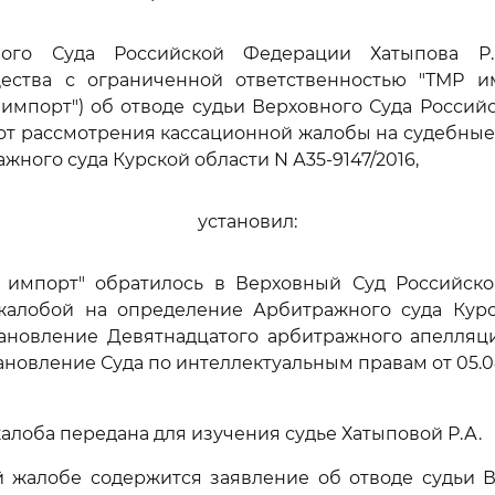
ного Суда Российской Федерации Хатыпова Р.А
ества с ограниченной ответственностью "ТМР им
импорт") об отводе судьи Верховного Суда Росси
 от рассмотрения кассационной жалобы на судебные
жного суда Курской области N А35-9147/2016,
установил:
 импорт" обратилось в Верховный Суд Российск
жалобой на определение Арбитражного суда Курс
становление Девятнадцатого арбитражного апелляц
становление Суда по интеллектуальным правам от 05.0
алоба передана для изучения судье Хатыповой Р.А.
й жалобе содержится заявление об отводе судьи В