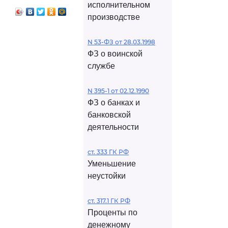
исполнительном
производстве
N 53-ФЗ от 28.03.1998
ФЗ о воинской
службе
N 395-1 от 02.12.1990
ФЗ о банках и
банковской
деятельности
ст. 333 ГК РФ
Уменьшение
неустойки
ст. 317.1 ГК РФ
Проценты по
денежному