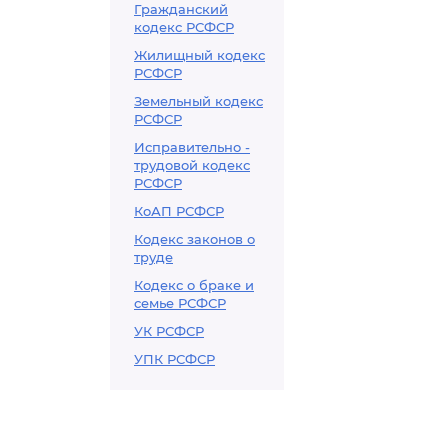
Гражданский
кодекс РСФСР
Жилищный кодекс
РСФСР
Земельный кодекс
РСФСР
Исправительно -
трудовой кодекс
РСФСР
КоАП РСФСР
Кодекс законов о
труде
Кодекс о браке и
семье РСФСР
УК РСФСР
УПК РСФСР