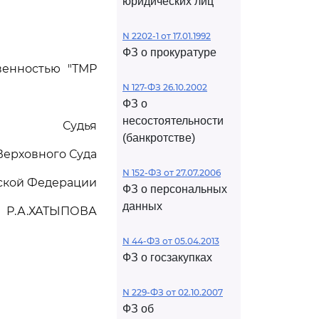
юридических лиц
N 2202-1 от 17.01.1992
ФЗ о прокуратуре
венностью "ТМР
N 127-ФЗ 26.10.2002
ФЗ о
несостоятельности
Судья
(банкротстве)
Верховного Суда
N 152-ФЗ от 27.07.2006
ской Федерации
ФЗ о персональных
данных
Р.А.ХАТЫПОВА
N 44-ФЗ от 05.04.2013
ФЗ о госзакупках
N 229-ФЗ от 02.10.2007
ФЗ об