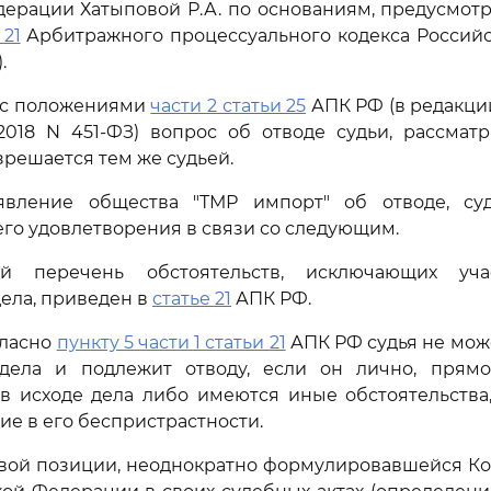
дерации Хатыповой Р.А. по основаниям, предусмо
 21
Арбитражного процессуального кодекса Россий
.
и с положениями
части 2 статьи 25
АПК РФ (в редакци
1.2018 N 451-ФЗ) вопрос об отводе судьи, рассма
зрешается тем же судьей.
явление общества "ТМР импорт" об отводе, су
его удовлетворения в связи со следующим.
й перечень обстоятельств, исключающих уч
ела, приведен в
статье 21
АПК РФ.
гласно
пункту 5 части 1 статьи 21
АПК РФ судья не може
дела и подлежит отводу, если он лично, прям
в исходе дела либо имеются иные обстоятельства
ие в его беспристрастности.
овой позиции, неоднократно формулировавшейся К