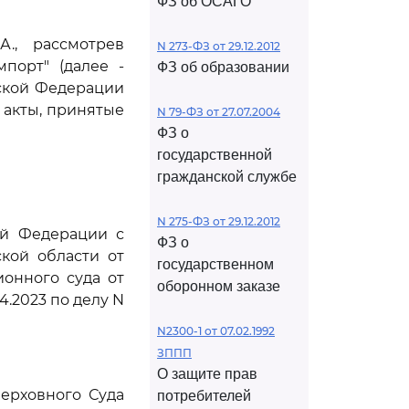
ФЗ об ОСАГО
., рассмотрев
N 273-ФЗ от 29.12.2012
порт" (далее -
ФЗ об образовании
йской Федерации
 акты, принятые
N 79-ФЗ от 27.07.2004
ФЗ о
государственной
гражданской службе
N 275-ФЗ от 29.12.2012
ой Федерации с
ФЗ о
кой области от
государственном
ионного суда от
оборонном заказе
4.2023 по делу N
N2300-1 от 07.02.1992
ЗППП
О защите прав
ерховного Суда
потребителей