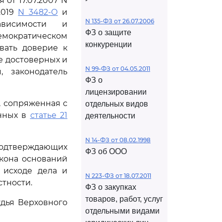
от 17.07.2007 N
.2019
N 3482-О
и
N 135-ФЗ от 26.07.2006
ависимости и
ФЗ о защите
емократическом
конкуренции
вать доверие к
е достоверных и
N 99-ФЗ от 04.05.2011
, законодатель
ФЗ о
лицензировании
, сопряженная с
отдельных видов
енных в
статье 21
деятельности
N 14-ФЗ от 08.02.1998
 подтверждающих
ФЗ об ООО
кона оснований
 исходе дела и
N 223-ФЗ от 18.07.2011
тности.
ФЗ о закупках
товаров, работ, услуг
дья Верховного
отдельными видами