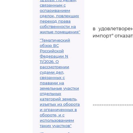
связанным с
оспариванием
сделок, повлекших
переход права
собственности на
в удовлетворе
жилые помещения"
импорт" отказат
"Тематический
обзор ВС
Российской
Федерации N
11/2026. О
рассмотрении
судами дел,
связанных с
правами на
земельные участки
отдельных
категорий земель,
изъятых из оборота
----------------------
и ограниченных в
обороте, и с
использованием
таких участков"