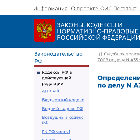
Информация
О проекте ЮИС Легалакт
ЗАКОНЫ, КОДЕКСЫ И
НОРМАТИВНО-ПРАВОВЫЕ 
РОССИЙСКОЙ ФЕДЕРАЦИ
Законодательство
|
Судебная практ
7008 по делу N А35-
РФ
Кодексы РФ в
Определение
действующей
редакции
по делу N А
АПК РФ
Бюджетный кодекс
Водный кодекс РФ
Воздушный кодекс
РФ
ГК РФ часть 1