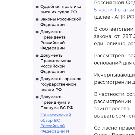
Российской Фе
Судебная практика
5 части 1 статьи
высших судов РФ
(далее - АПК РФ)
Законы Российской
Федерации
В соответстви
Документы
закона от 28.1
Президента
Российской
единолично, ра
Федерации
Документы
Рассмотрев за
Правительства
оснований для 
Российской
Федерации
Исчерпывающи
Документы органов
рассмотрении д
государственной
власти РФ
В частности, со
Документы
рассмотрении 
Президиума и
Пленума ВС РФ
заинтересован 
"Тематический
вызвать сомнен
обзор ВС
Российской
Согласно прав
Федерации N