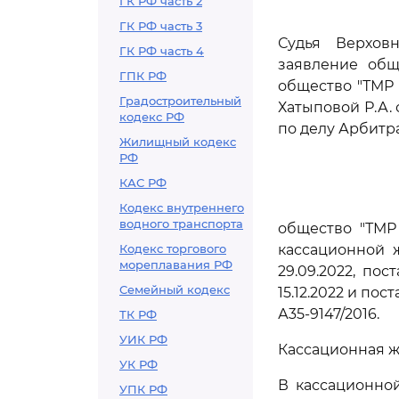
ГК РФ часть 2
ГК РФ часть 3
Судья Верхов
ГК РФ часть 4
заявление общ
ГПК РФ
общество "ТМР 
Градостроительный
Хатыповой Р.А.
кодекс РФ
по делу Арбитра
Жилищный кодекс
РФ
КАС РФ
Кодекс внутреннего
водного транспорта
общество "ТМР
Кодекс торгового
кассационной 
мореплавания РФ
29.09.2022, по
Семейный кодекс
15.12.2022 и по
А35-9147/2016.
ТК РФ
УИК РФ
Кассационная ж
УК РФ
В кассационно
УПК РФ