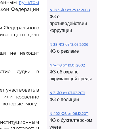
тренным
пунктом
ской Федерации
N 273-ФЗ от 25.12.2008
ФЗ о
противодействии
и Федерального
коррупции
тривающего дело
N 38-ФЗ от 13.03.2006
ФЗ о рекламе
дья не находит
N 7-ФЗ от 10.01.2002
астие судьи в
ФЗ об охране
окружающей среды
т участвовать в
N 3-ФЗ от 07.02.2011
о или косвенно
ФЗ о полиции
, которые могут
N 402-ФЗ от 06.12.2011
ФЗ о бухгалтерском
онституционным
учете