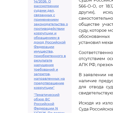
Судом Российск
14/2026. О
рассмотрении
566-О-О, от 18.
судами дел,
других), ис
связанных с
самостоятельн
применением
законодательства о
обществе учас
противодействии
суду, которое 
коррупции и
обоснованных 
обращением в
доход Российской
установил механ
Федерации
имущества,
Соответственно
приобретенного в
отсутствием ос
результате
АПК РФ, презюм
нарушения
требований и
запретов,
В заявлении не
направленных на
наличие преду
предотвращение
для отвода су
коррупции"
свидетельствую
"Тематический
обзор ВС
Исходя из изло
Российской
Федерации N
Суда Российск
12/2026. По делам,