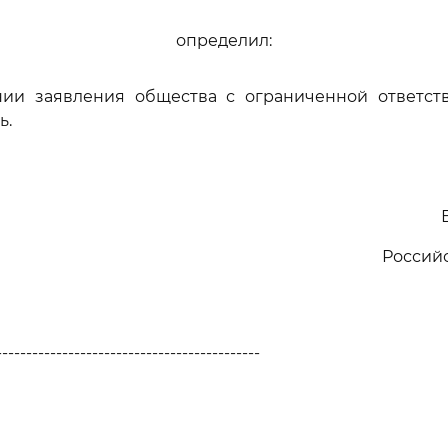
определил:
нии заявления общества с ограниченной ответст
ь.
Россий
--------------------------------------------