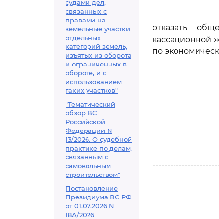
судами дел,
связанных с
правами на
отказать общ
земельные участки
отдельных
кассационной ж
категорий земель,
по экономическ
изъятых из оборота
и ограниченных в
обороте, и с
использованием
таких участков"
"Тематический
обзор ВС
Российской
Федерации N
13/2026. О судебной
практике по делам,
связанным с
----------------------
самовольным
строительством"
Постановление
Президиума ВС РФ
от 01.07.2026 N
18А/2026