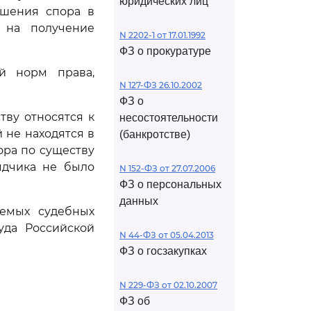
юридических лиц
ешения спора в
 на получение
N 2202-1 от 17.01.1992
ФЗ о прокуратуре
й норм права,
N 127-ФЗ 26.10.2002
ФЗ о
тву относятся к
несостоятельности
 не находятся в
(банкротстве)
ора по существу
ядчика не было
N 152-ФЗ от 27.07.2006
ФЗ о персональных
данных
уемых судебных
уда Российской
N 44-ФЗ от 05.04.2013
ФЗ о госзакупках
N 229-ФЗ от 02.10.2007
ФЗ об