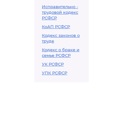
Исправительно -
трудовой кодекс
РСФСР
КоАП РСФСР
Кодекс законов о
труде
Кодекс о браке и
семье РСФСР
УК РСФСР
УПК РСФСР