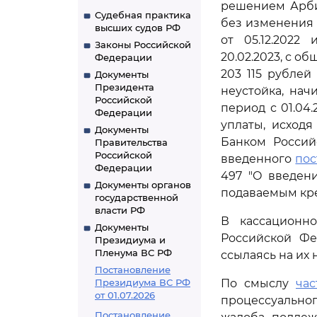
решением Арбит
Судебная практика
без изменения
высших судов РФ
от 05.12.2022
Законы Российской
20.02.2023, с о
Федерации
203 115 рублей 
Документы
Президента
неустойка, нач
Российской
период с 01.04
Федерации
уплаты, исход
Документы
Банком Россий
Правительства
Российской
введенного
по
Федерации
497 "О введен
Документы органов
подаваемым кре
государственной
власти РФ
В кассационн
Документы
Российской Фе
Президиума и
Пленума ВС РФ
ссылаясь на их 
Постановление
Президиума ВС РФ
По смыслу
час
от 01.07.2026
процессуально
Постановление