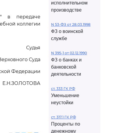
исполнительном
производстве
д" в передаче
дебной коллегии
N 53-ФЗ от 28.03.1998
ФЗ о воинской
службе
Судья
N 395-1 от 02.12.1990
Верховного Суда
ФЗ о банках и
банковской
ской Федерации
деятельности
Е.Н.ЗОЛОТОВА
ст. 333 ГК РФ
Уменьшение
неустойки
ст. 317.1 ГК РФ
Проценты по
денежному