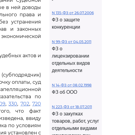
дании Судебной
ые в ней доводы
N 135-ФЗ от 26.07.2006
льного права и
ФЗ о защите
без устранения
конкуренции
рав и законных
экономической
N 99-ФЗ от 04.05.2011
ФЗ о
удебных актов и
лицензировании
отдельных видов
деятельности
 (субподрядчик)
чку оплаты, суд
N 14-ФЗ от 08.02.1998
апелляционной
ФЗ об ООО
азательства по
09
,
330
,
702
,
720
N 223-ФЗ от 18.07.2011
ого, что факт
ФЗ о закупках
зведена, ввиду
товаров, работ, услуг
ка по условиям
отдельными видами
ия установлен с