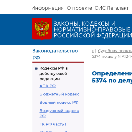
Информация
О проекте ЮИС Легалакт
ЗАКОНЫ, КОДЕКСЫ И
НОРМАТИВНО-ПРАВОВЫЕ 
РОССИЙСКОЙ ФЕДЕРАЦИ
Законодательство
|
Судебная практ
5374 по делу N А12-1
РФ
Кодексы РФ в
Определение
действующей
редакции
5374 по делу
АПК РФ
Бюджетный кодекс
Водный кодекс РФ
Воздушный кодекс
РФ
ГК РФ часть 1