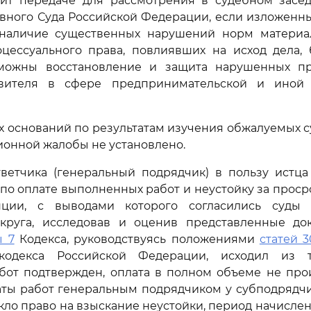
ит передаче для рассмотрения в судебном засе
вного Суда Российской Федерации, если изложенн
наличие существенных нарушений норм материа
оцессуального права, повлиявших на исход дела, 
можны восстановление и защита нарушенных п
явителя в сфере предпринимательской и иной 
х оснований по результатам изучения обжалуемых с
ионной жалобы не установлено.
ветчика (генеральный подрядчик) в пользу истца
по оплате выполненных работ и неустойку за просро
нции, с выводами которого согласились суды 
круга, исследовав и оценив представленные док
ы 7
Кодекса, руководствуясь положениями
статей 3
 кодекса Российской Федерации, исходил из т
бот подтвержден, оплата в полном объеме не прои
аты работ генеральным подрядчиком у субподрядчи
кло право на взыскание неустойки, период начислен