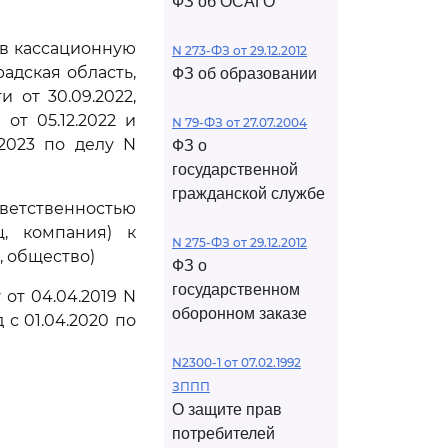
ФЗ об ОСАГО
ив кассационную
N 273-ФЗ от 29.12.2012
адская область,
ФЗ об образовании
 от 30.09.2022,
от 05.12.2022 и
N 79-ФЗ от 27.07.2004
2023 по делу N
ФЗ о
государственной
гражданской службе
тственностью
ц, компания) к
N 275-ФЗ от 29.12.2012
, общество)
ФЗ о
государственном
от 04.04.2019 N
оборонном заказе
 с 01.04.2020 по
N2300-1 от 07.02.1992
ЗППП
О защите прав
потребителей