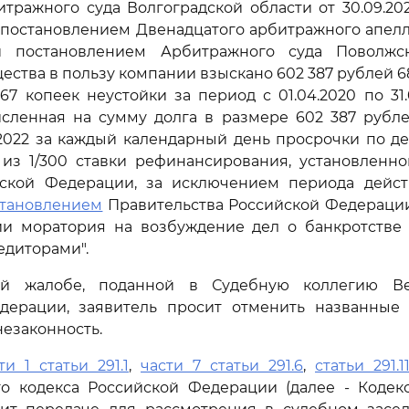
ражного суда Волгоградской области от 30.09.20
 постановлением Двенадцатого арбитражного апелл
 и постановлением Арбитражного суда Поволжс
бщества в пользу компании взыскано 602 387 рублей 6
67 копеек неустойки за период с 01.04.2020 по 31.
исленная на сумму долга в размере 602 387 рубле
.2022 за каждый календарный день просрочки по д
я из 1/300 ставки рефинансирования, установленн
ской Федерации, за исключением периода дейст
становлением
Правительства Российской Федерации 
ии моратория на возбуждение дел о банкротстве 
диторами".
ой жалобе, поданной в Судебную коллегию Ве
дерации, заявитель просит отменить названные 
незаконность.
ти 1 статьи 291.1
,
части 7 статьи 291.6
,
статьи 291.1
го кодекса Российской Федерации (далее - Кодекс