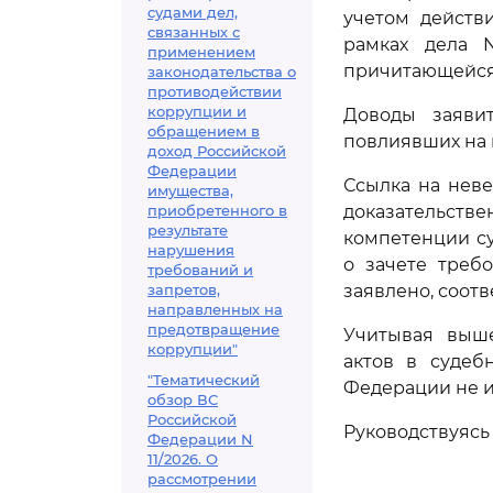
судами дел,
учетом действ
связанных с
рамках дела 
применением
причитающейся 
законодательства о
противодействии
коррупции и
Доводы заяви
обращением в
повлиявших на 
доход Российской
Федерации
Ссылка на неве
имущества,
приобретенного в
доказательстве
результате
компетенции су
нарушения
о зачете треб
требований и
запретов,
заявлено, соот
направленных на
предотвращение
Учитывая выше
коррупции"
актов в судеб
"Тематический
Федерации не и
обзор ВС
Российской
Руководствуяс
Федерации N
11/2026. О
рассмотрении