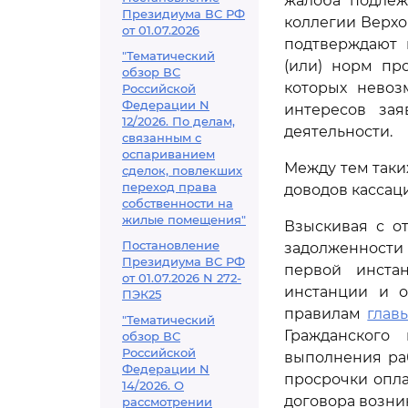
жалоба подлеж
Президиума ВС РФ
коллегии Верхо
от 01.07.2026
подтверждают 
"Тематический
(или) норм пр
обзор ВС
которых невоз
Российской
Федерации N
интересов за
12/2026. По делам,
деятельности.
связанным с
оспариванием
Между тем таки
сделок, повлекших
переход права
доводов кассац
собственности на
жилые помещения"
Взыскивая с от
Постановление
задолженности 
Президиума ВС РФ
первой инста
от 01.07.2026 N 272-
инстанции и о
ПЭК25
правилам
глав
"Тематический
Гражданского
обзор ВС
Российской
выполнения ра
Федерации N
просрочки опл
14/2026. О
договора возни
рассмотрении