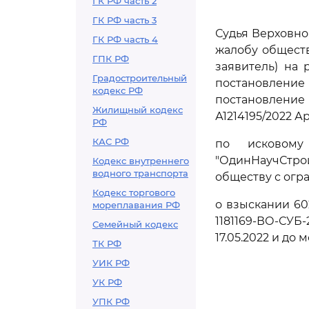
ГК РФ часть 2
ГК РФ часть 3
Судья Верховно
ГК РФ часть 4
жалобу обществ
ГПК РФ
заявитель) на 
Градостроительный
постановление 
кодекс РФ
постановление
Жилищный кодекс
А1214195/2022 
РФ
КАС РФ
по исковому
"ОдинНаучСтро
Кодекс внутреннего
водного транспорта
обществу с огра
Кодекс торгового
о взыскании 60
мореплавания РФ
1181169-ВО-СУБ-
Семейный кодекс
17.05.2022 и до
ТК РФ
УИК РФ
УК РФ
УПК РФ