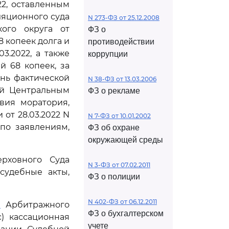
22, оставленным
яционного суда
N 273-ФЗ от 25.12.2008
кого округа от
ФЗ о
8 копеек долга и
противодействии
03.2022, а также
коррупции
й 68 копеек, за
ень фактической
N 38-ФЗ от 13.03.2006
ой Центральным
ФЗ о рекламе
вия моратория,
от 28.03.2022 N
N 7-ФЗ от 10.01.2002
по заявлениям,
ФЗ об охране
окружающей среды
рховного Суда
N 3-ФЗ от 07.02.2011
судебные акты,
ФЗ о полиции
N 402-ФЗ от 06.12.2011
1
Арбитражного
ФЗ о бухгалтерском
) кассационная
учете