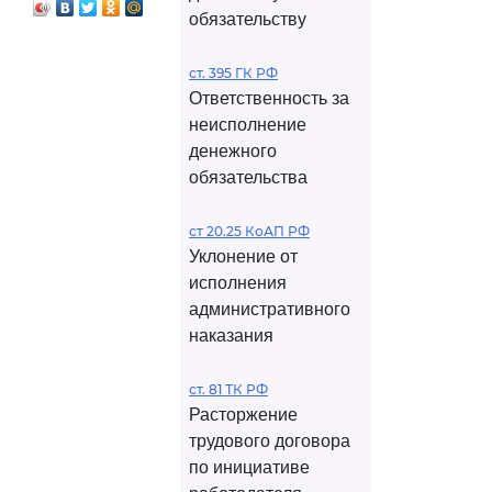
обязательству
ст. 395 ГК РФ
Ответственность за
неисполнение
денежного
обязательства
ст 20.25 КоАП РФ
Уклонение от
исполнения
административного
наказания
ст. 81 ТК РФ
Расторжение
трудового договора
по инициативе