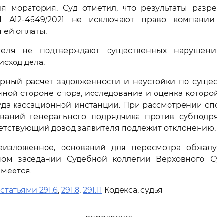
ия моратория. Суд отметил, что результаты разр
N А12-4649/2021 не исключают право компании
ей оплаты.
теля не подтверждают существенных нарушени
исход дела.
рный расчет задолженности и неустойки по сущес
нной стороне спора, исследование и оценка которой
да кассационной инстанции. При рассмотрении сп
ований генерального подрядчика против субподр
ветствующий довод заявителя подлежит отклонению.
изложенное, оснований для пересмотра обжал
ном заседании Судебной коллегии Верховного С
меется.
ь
статьями 291.6
,
291.8
,
291.11
Кодекса, судья