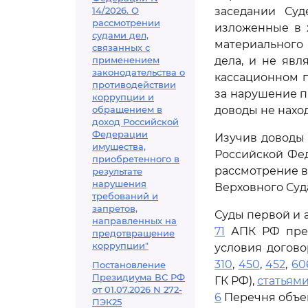
14/2026. О
заседании Суд
рассмотрении
изложенные в 
судами дел,
материального 
связанных с
применением
дела, и не яв
законодательства о
кассационном 
противодействии
за нарушение п
коррупции и
обращением в
доводы не нахо
доход Российской
Федерации
Изучив доводы 
имущества,
Российской Фед
приобретенного в
рассмотрение в
результате
нарушения
Верховного Суд
требований и
запретов,
Суды первой и 
направленных на
71
АПК РФ предс
предотвращение
коррупции"
условия догово
310
,
450
,
452
,
60
Постановление
Президиума ВС РФ
ГК РФ),
статьями
от 01.07.2026 N 272-
6
Перечня объек
ПЭК25