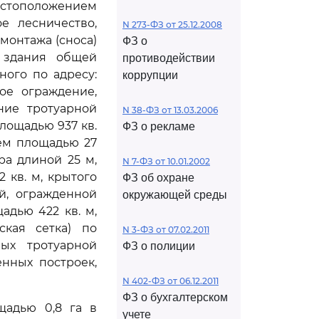
местоположением
е лесничество,
N 273-ФЗ от 25.12.2008
емонтажа (сноса)
ФЗ о
о здания общей
противодействии
ного по адресу:
коррупции
ное ограждение,
ние тротуарной
N 38-ФЗ от 13.03.2006
лощадью 937 кв.
ФЗ о рекламе
ем площадью 27
ра длиной 25 м,
N 7-ФЗ от 10.01.2002
 кв. м, крытого
ФЗ об охране
й, огражденной
окружающей среды
адью 422 кв. м,
ская сетка) по
N 3-ФЗ от 07.02.2011
ных тротуарной
ФЗ о полиции
енных построек,
N 402-ФЗ от 06.12.2011
ФЗ о бухгалтерском
щадью 0,8 га в
учете