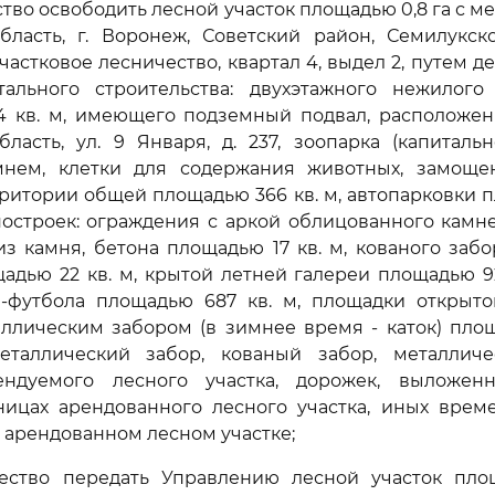
ство освободить лесной участок площадью 0,8 га с 
бласть, г. Воронеж, Советский район, Семилукско
астковое лесничество, квартал 4, выдел 2, путем д
тального строительства: двухэтажного нежилог
4 кв. м, имеющего подземный подвал, расположен
ласть, ул. 9 Января, д. 237, зоопарка (капиталь
мнем, клетки для содержания животных, замоще
рритории общей площадью 366 кв. м, автопарковки п
построек: ограждения с аркой облицованного камн
 из камня, бетона площадью 17 кв. м, кованого забо
адью 22 кв. м, крытой летней галереи площадью 92
-футбола площадью 687 кв. м, площадки открыто
ллическим забором (в зимнее время - каток) площ
еталлический забор, кованый забор, металличе
ндуемого лесного участка, дорожек, выложен
ницах арендованного лесного участка, иных врем
 арендованном лесном участке;
ество передать Управлению лесной участок пло