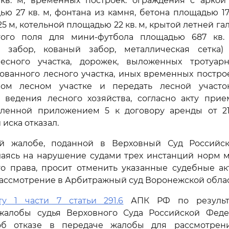
кв. м, временных построек: ограждения с аркой
ю 27 кв. м, фонтана из камня, бетона площадью 17 
25 м, котельной площадью 22 кв. м, крытой летней г
того поля для мини-футбола площадью 687 кв.
й забор, кованый забор, металлическая сетка
есного участка, дорожек, выложенных тротуар
ованного лесного участка, иных временных постро
ом лесном участке и передать лесной участо
 ведения лесного хозяйства, согласно акту прие
вленной приложением 5 к договору аренды от 21.0
 иска отказал.
й жалобе, поданной в Верховный Суд Российс
лаясь на нарушение судами трех инстанций норм м
го права, просит отменить указанные судебные ак
рассмотрение в Арбитражный суд Воронежской облас
ту 1 части 7 статьи 291.6
АПК РФ по результа
жалобы судья Верховного Суда Российской Фед
об отказе в передаче жалобы для рассмотрен