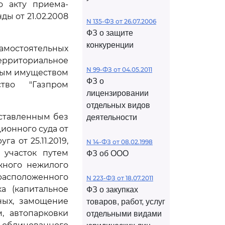
о акту приема-
ы от 21.02.2008
N 135-ФЗ от 26.07.2006
ФЗ о защите
конкуренции
амостоятельных
рриториальное
N 99-ФЗ от 04.05.2011
ным имуществом
ФЗ о
тво "Газпром
лицензировании
отдельных видов
оставленным без
деятельности
ионного суда от
а от 25.11.2019,
N 14-ФЗ от 08.02.1998
 участок путем
ФЗ об ООО
ажного нежилого
 расположенного
N 223-ФЗ от 18.07.2011
ка (капитальное
ФЗ о закупках
ных, замощение
товаров, работ, услуг
, автопарковки
отдельными видами