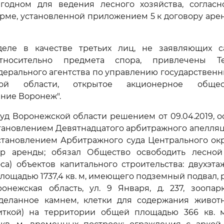
игодном для ведения лесного хозяйства, согласн
рме, установленной приложением 5 к договору аренд
еле в качестве третьих лиц, не заявляющих с
тносительно предмета спора, привлечены Те
дерального агентства по управлению государствен
ой области, открытое акционерное общес
ние Воронеж".
д Воронежской области решением от 09.04.2019, 
ановлением Девятнадцатого арбитражного апелляц
становлением Арбитражного суда Центрального округ
ор аренды; обязал Общество освободить лесной
са) объектов капитального строительства: двухэт
лощадью 1737,4 кв. м, имеющего подземный подвал,
онежская область, ул. 9 Января, д. 237, зоопар
тделанное камнем, клетки для содержания живот
иткой) на территории общей площадью 366 кв. м