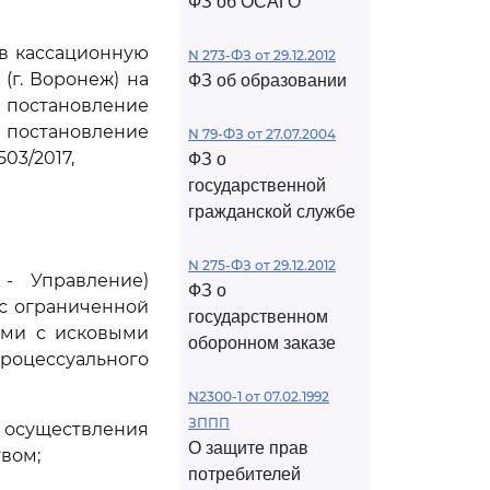
ФЗ об ОСАГО
ив кассационную
N 273-ФЗ от 29.12.2012
(г. Воронеж) на
ФЗ об образовании
 постановление
и постановление
N 79-ФЗ от 27.07.2004
03/2017,
ФЗ о
государственной
гражданской службе
N 275-ФЗ от 29.12.2012
 - Управление)
ФЗ о
с ограниченной
государственном
ими с исковыми
оборонном заказе
роцессуального
N2300-1 от 07.02.1992
ЗППП
ля осуществления
О защите прав
вом;
потребителей