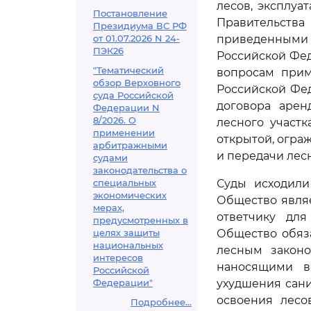
лесов, эксплуа
Постановление
Правительства
Президиума ВС РФ
от 01.07.2026 N 24-
приведенными 
ПЭК26
Российской Фед
"Тематический
вопросам прим
обзор Верховного
Российской Фе
суда Российской
договора аре
Федерации N
8/2026. О
лесного участ
применении
открытой, огра
арбитражными
и передачи лесн
судами
законодательства о
специальных
Суды исходили
экономических
Общество являе
мерах,
ответчику для
предусмотренных в
целях защиты
Общество обяза
национальных
лесным законо
интересов
наносящими в
Российской
Федерации"
ухудшения сани
освоения лесо
Подробнее...