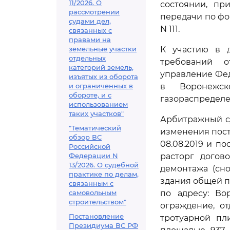
11/2026. О
состоянии, пр
рассмотрении
передачи по фо
судами дел,
N 111.
связанных с
правами на
земельные участки
К участию в д
отдельных
требований о
категорий земель,
управление Фе
изъятых из оборота
и ограниченных в
в Воронежск
обороте, и с
газораспределе
использованием
таких участков"
Арбитражный су
"Тематический
изменения пост
обзор ВС
08.08.2019 и по
Российской
Федерации N
расторг догов
13/2026. О судебной
демонтажа (сно
практике по делам,
здания общей п
связанным с
самовольным
по адресу: Вор
строительством"
ограждение, о
Постановление
тротуарной пл
Президиума ВС РФ