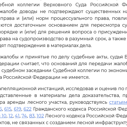
ебной коллегии Верховного Суда Российской Ф
жалобе доводы не подтверждают существенных 
права и (или) норм процессуального права, повл
ляются достаточным основанием для пересмотра су
порядке и (или) для решения вопроса о присужден
рава на судопроизводство в разумный срок, а также
дят подтверждения в материалах дела.
жалобы и принятые по делу судебные акты, судья 
ерации считает, что оснований для передачи жал
 судебном заседании Судебной коллегии по эконо
а Российской Федерации не имеется.
апелляционной инстанций, исследовав и оценив по
тавленные в материалы дела доказательства, п
ра аренды лесного участка, руководствуясь
статья
6
,
615
,
619
,
622
Гражданского кодекса Российской Фед
 10
,
12
,
41
,
74
,
83
,
102
Лесного кодекса Российской Фед
тов, не связанных с созданием лесной инфраструкт