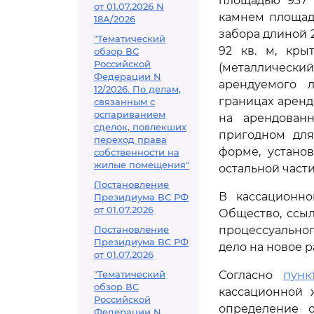
площадью 937 
от 01.07.2026 N
камнем площадь
18А/2026
забора длиной 
"Тематический
92 кв. м, кры
обзор ВС
Российской
(металлически
Федерации N
арендуемого л
12/2026. По делам,
границах аренд
связанным с
оспариванием
на арендованн
сделок, повлекших
пригодном для
переход права
форме, устано
собственности на
жилые помещения"
остальной части
Постановление
В кассационно
Президиума ВС РФ
от 01.07.2026
Общество, ссы
Постановление
процессуально
Президиума ВС РФ
дело на новое 
от 01.07.2026
"Тематический
Согласно
пунк
обзор ВС
кассационной 
Российской
определение 
Федерации N