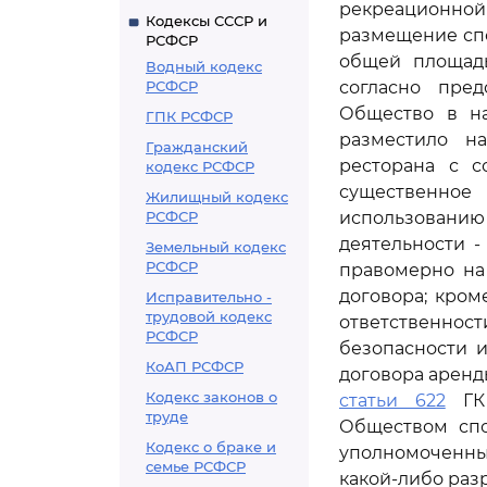
рекреационной
Кодексы СССР и
размещение спо
РСФСР
общей площадь
Водный кодекс
РСФСР
согласно пре
Общество в на
ГПК РСФСР
разместило на
Гражданский
ресторана с с
кодекс РСФСР
существенное
Жилищный кодекс
РСФСР
использованию
деятельности 
Земельный кодекс
РСФСР
правомерно н
договора; кром
Исправительно -
трудовой кодекс
ответственнос
РСФСР
безопасности 
КоАП РСФСР
договора аренд
Кодекс законов о
статьи 622
ГК 
труде
Обществом спо
Кодекс о браке и
уполномоченным
семье РСФСР
какой-либо раз