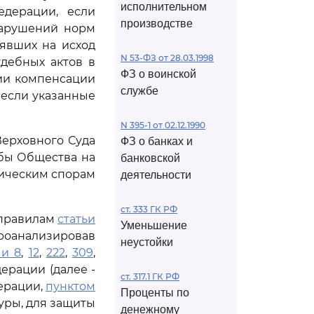
исполнительном
едерации, если
производстве
нарушений норм
иявших на исход
N 53-ФЗ от 28.03.1998
дебных актов в
ФЗ о воинской
ии компенсации
службе
 если указанные
N 395-1 от 02.12.1990
Верховного Суда
ФЗ о банках и
обы Общества на
банковской
мическим спорам
деятельности
ст. 333 ГК РФ
 правилам
статьи
Уменьшение
роанализировав
неустойки
ми 8
,
12
,
222
,
309
,
ерации (далее -
ст. 317.1 ГК РФ
ерации,
пунктом
Проценты по
уры, для защиты
денежному