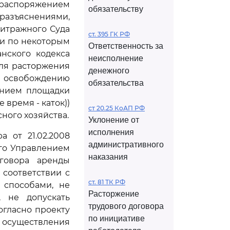
о распоряжением
обязательству
разъяснениями,
итражного Суда
ст. 395 ГК РФ
ки по некоторым
Ответственность за
нского кодекса
неисполнение
ля расторжения
денежного
 освобождению
обязательства
ением площадки
время - каток))
ст 20.25 КоАП РФ
ного хозяйства.
Уклонение от
исполнения
 от 21.02.2008
административного
ого Управлением
наказания
оговора аренды
 соответствии с
ст. 81 ТК РФ
 способами, не
Расторжение
 не допускать
трудового договора
огласно проекту
по инициативе
 осуществления