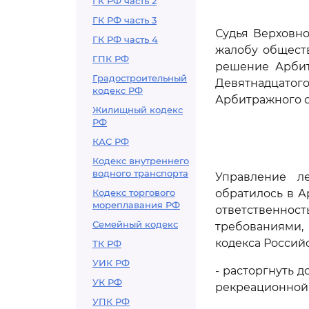
ГК РФ часть 2
ГК РФ часть 3
Судья Верховно
ГК РФ часть 4
жалобу обществ
ГПК РФ
решение Арбит
Градостроительный
Девятнадцатого
кодекс РФ
Арбитражного су
Жилищный кодекс
РФ
КАС РФ
Кодекс внутреннего
водного транспорта
Управление ле
Кодекс торгового
обратилось в 
мореплавания РФ
ответственнос
Семейный кодекс
требованиями,
кодекса Россий
ТК РФ
УИК РФ
- расторгнуть д
УК РФ
рекреационной 
УПК РФ