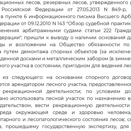
тационных лесов, резервных лесов, утвержденног
 Российской Федерации от 27.05.2013 N 849-р, 
в пункте 6 информационного письма Высшего Арб
ерации от 09.12.2010 N 143 "Обзор судебной практи
енения арбитражными судами статьи 222 Гражда
дерации", пришли к выводу о наличии оснований д
нды и возложении на Общество обязанности по
ка путем демонтажа спорных объектов (за исключ
жденной досками и металлическим забором (в зимнее 
ого участка в состоянии, пригодном для ведения лес
 из следующего: на основании спорного договора
тся арендатором лесного участка, предоставленн
 рекреационной деятельности; по условиям д
но использовать лесной участок по назначению в
дательством, вести рекреационную деятельности
реда окружающей среде и здоровью человека,
тарного и лесопатологического состояния лесов; с
в, прошедшему государственную экспертизу, для