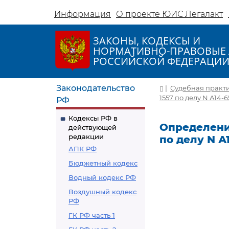
Информация
О проекте ЮИС Легалакт
ЗАКОНЫ, КОДЕКСЫ И
НОРМАТИВНО-ПРАВОВЫЕ 
РОССИЙСКОЙ ФЕДЕРАЦИ
Законодательство
|
Судебная практ
1557 по делу N А14-6
РФ
Кодексы РФ в
Определение
действующей
редакции
по делу N А
АПК РФ
Бюджетный кодекс
Водный кодекс РФ
Воздушный кодекс
РФ
ГК РФ часть 1