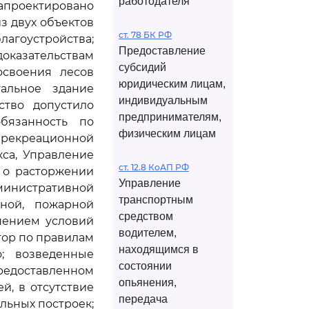
работодателя
апроектировано
з двух объектов
ст. 78 БК РФ
агоустройства;
Предоставление
казательствам
субсидий
освоения лесов
юридическим лицам,
тальное здание
индивидуальным
ство допустило
предпринимателям,
бязанность по
физическим лицам
 рекреационной
са, Управление
ст. 12.8 КоАП РФ
 о расторжении
Управление
дминистративной
транспортным
рной, пожарной
средством
шением условий
водителем,
тор по правилам
находящимся в
; возведенные
состоянии
редоставленном
опьянения,
й, в отсутствие
передача
льных построек;