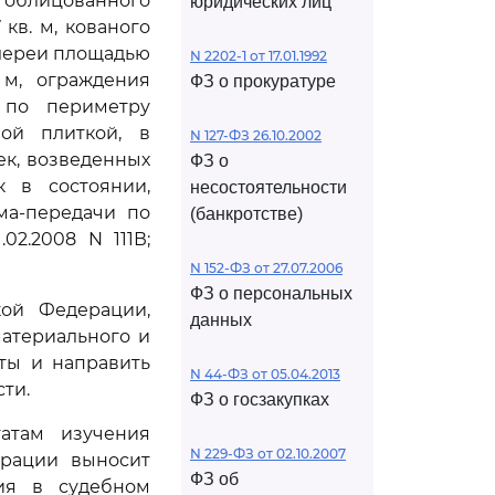
 облицованного
юридических лиц
кв. м, кованого
алереи площадью
N 2202-1 от 17.01.1992
 м, ограждения
ФЗ о прокуратуре
) по периметру
ной плиткой, в
N 127-ФЗ 26.10.2002
ек, возведенных
ФЗ о
к в состоянии,
несостоятельности
ма-передачи по
(банкротстве)
2.2008 N 111В;
N 152-ФЗ от 27.07.2006
ФЗ о персональных
кой Федерации,
данных
атериального и
ты и направить
N 44-ФЗ от 05.04.2013
ти.
ФЗ о госзакупках
там изучения
N 229-ФЗ от 02.10.2007
ерации выносит
ФЗ об
ия в судебном