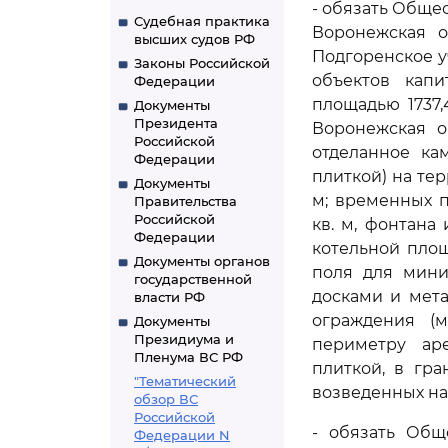
- обязать Обще
Судебная практика
Воронежская о
высших судов РФ
Подгоренское уч
Законы Российской
объектов капи
Федерации
площадью 1737,
Документы
Президента
Воронежская об
Российской
отделанное ка
Федерации
плиткой) на те
Документы
м; временных 
Правительства
Российской
кв. м, фонтана
Федерации
котельной площ
Документы органов
поля для мини
государственной
досками и мета
власти РФ
ограждения (м
Документы
Президиума и
периметру аре
Пленума ВС РФ
плиткой, в гра
"Тематический
возведенных на
обзор ВС
Российской
- обязать Общ
Федерации N