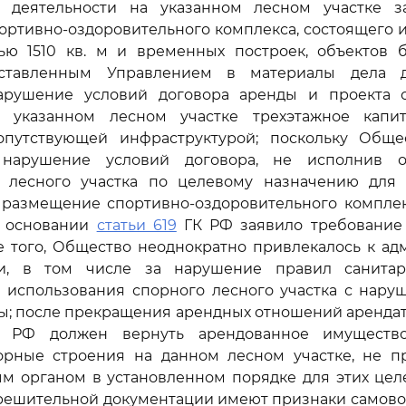
 деятельности на указанном лесном участке з
ртивно-оздоровительного комплекса, состоящего и
ю 1510 кв. м и временных построек, объектов бл
дставленным Управлением в материалы дела до
рушение условий договора аренды и проекта 
 указанном лесном участке трехэтажное капи
опутствующей инфраструктурой; поскольку Обще
 нарушение условий договора, не исполнив о
 лесного участка по целевому назначению для
- размещение спортивно-оздоровительного комплек
а основании
статьи 619
ГК РФ заявило требование
е того, Общество неоднократно привлекалось к а
ти, в том числе за нарушение правил санита
и использования спорного лесного участка с нару
ы; после прекращения арендных отношений аренда
РФ должен вернуть арендованное имущество
рные строения на данном лесном участке, не п
 органом в установленном порядке для этих целе
решительной документации имеют признаки самово