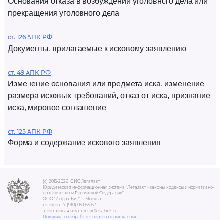
Основания отказа в возбуждении уголовного дела или
прекращения уголовного дела
ст. 126 АПК РФ
Документы, прилагаемые к исковому заявлению
ст. 49 АПК РФ
Изменение основания или предмета иска, изменение
размера исковых требований, отказ от иска, признание
иска, мировое соглашение
ст. 125 АПК РФ
Форма и содержание искового заявления
(c) 2015-2026 ЮИС Легалакт
Юридическая информационная система "Легалакт - законы, кодексы и нормативно-
правовые акты Российской Федерации"
ООО "Инфра-Бит", г. Москва.
телефон +7 (910) 050-65-67
электронная почта: info@legalacts.ru
Политика по обработке персональных данных