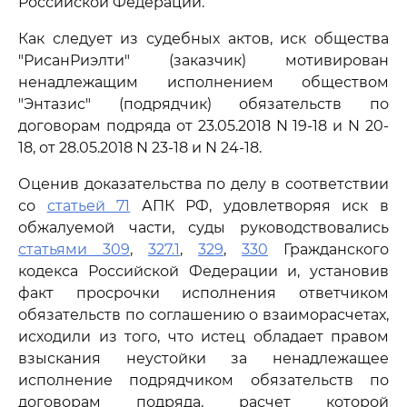
Российской Федерации.
Как следует из судебных актов, иск общества
"РисанРиэлти" (заказчик) мотивирован
ненадлежащим исполнением обществом
"Энтазис" (подрядчик) обязательств по
договорам подряда от 23.05.2018 N 19-18 и N 20-
18, от 28.05.2018 N 23-18 и N 24-18.
Оценив доказательства по делу в соответствии
со
статьей 71
АПК РФ, удовлетворяя иск в
обжалуемой части, суды руководствовались
статьями 309
,
327.1
,
329
,
330
Гражданского
кодекса Российской Федерации и, установив
факт просрочки исполнения ответчиком
обязательств по соглашению о взаиморасчетах,
исходили из того, что истец обладает правом
взыскания неустойки за ненадлежащее
исполнение подрядчиком обязательств по
договорам подряда, расчет которой