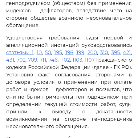
генподрядчиком (обществом) без применения
индексов - дефляторов, вследствие чего на
стороне общества возникло неосновательное
обогащение.
Удовлетворяя требования, суды первой и
апелляционной инстанций руководствовались
статьями 1
,
10
,
50
,
195
,
196
,
199
,
200
,
310
,
395
,
421
,
431
,
702
,
709
,
711
,
746
,
1102
,
1103
,
1107
Гражданского
кодекса Российской Федерации (далее - ГК РФ).
Установив факт согласования сторонами в
договоре условия о применении при оплате
работ индексов - дефляторов и посчитав, что
они не были применены генподрядчиком при
определении текущей стоимости работ, суды
пришли к выводу о доказанности
возникновения на стороне генподрядчика
неосновательного обогащения.