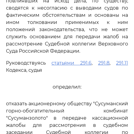
повлиявших на исход дела, по существу,
сводятся к несогласию с выводами судов по
фактическим обстоятельствам и основаны на
ином толковании применимых к ним
положений законодательства, что не может
служить основанием для передачи жалоб на
рассмотрение Судебной коллегии Верховного
Суда Российской Федерации.
Руководствуясь
статьями 291.6
,
291.8
,
291.11
Кодекса, судья
определил:
отказать акционерному обществу "Сусуманский
горно-обогатительный комбинат
"Сусуманзолото" в передаче кассационной
жалобы для рассмотрения в судебном
заседании Судебной коллегии по