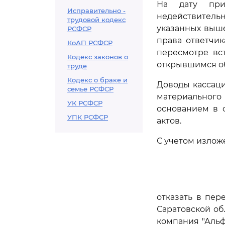
На дату при
Исправительно -
недействитель
трудовой кодекс
указанных выш
РСФСР
права ответчик
КоАП РСФСР
пересмотре вс
Кодекс законов о
открывшимся об
труде
Кодекс о браке и
Доводы кассац
семье РСФСР
материального
УК РСФСР
основанием в
УПК РСФСР
актов.
С учетом излож
отказать в пе
Саратовской об
компания "Альф