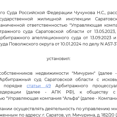
го Суда Российской Федерации Чучунова Н.С., ра
Государственной жилищной инспекции Саратовс
раниченной ответственностью "Управляющая компа
ражного суда Саратовской области от 13.05.2023,
рбитражного апелляционного суда от 13.09.2023 
да Поволжского округа от 10.01.2024 по делу N А57-31
установил:
собственников недвижимости "Мичурин" (далее -
Арбитражный суд Саратовской области с исков
в порядке
статьи 49
Арбитражного процессуал
едерации (далее - АПК РФ), к обществу с
ью "Управляющая компания "Альфа" (далее - Компани
мпании осуществлять деятельность по управлению 
нным по адресу: г. Саратов, ул. Мичурина, д. 182/20 (