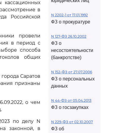
юридических лиц
ы кассационных
 рассмотрение в
N 2202-1 от 17.01.1992
да Российской
ФЗ о прокуратуре
нники провели
N 127-ФЗ 26.10.2002
ния в период с
ФЗ о
выборе способа
несостоятельности
токолов общих
(банкротстве)
N 152-ФЗ от 27.07.2006
 города Саратов
ФЗ о персональных
брания признаны
данных
N 44-ФЗ от 05.04.2013
.09.2022, о чем
ФЗ о госзакупках
.
2023 по делу N
N 229-ФЗ от 02.10.2007
на законной, в
ФЗ об