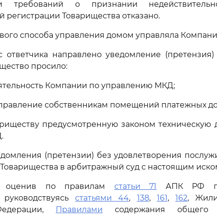
нии требований о признании недействитель
й регистрации Товарищества отказано.
вого способа управления домом управляла Компани
 ответчика направлено уведомление (претензия) о
щество просило:
еятельность Компании по управлению МКД;
аправление собственникам помещений платежных до
вариществу предусмотренную законом техническую 
.
едомления (претензии) без удовлетворения послуж
Товарищества в арбитражный суд с настоящим иско
и оценив по правилам
статьи 71
АПК РФ пре
, руководствуясь
статьями 44
,
138
,
161
,
162
, Жил
Федерации,
Правилами
содержания общего 