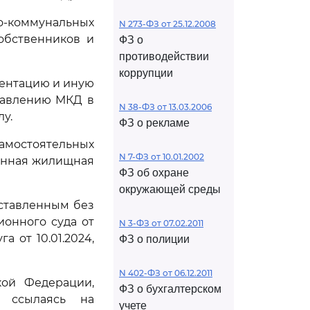
о-коммунальных
N 273-ФЗ от 25.12.2008
обственников и
ФЗ о
противодействии
коррупции
ментацию и иную
равлению МКД в
N 38-ФЗ от 13.03.2006
у.
ФЗ о рекламе
амостоятельных
N 7-ФЗ от 10.01.2002
венная жилищная
ФЗ об охране
окружающей среды
оставленным без
онного суда от
N 3-ФЗ от 07.02.2011
 от 10.01.2024,
ФЗ о полиции
N 402-ФЗ от 06.12.2011
кой Федерации,
ФЗ о бухгалтерском
, ссылаясь на
учете