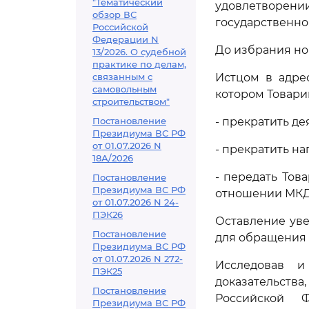
"Тематический
удовлетворе
обзор ВС
государственно
Российской
Федерации N
До избрания но
13/2026. О судебной
практике по делам,
связанным с
Истцом в адрес
самовольным
котором Товари
строительством"
Постановление
- прекратить д
Президиума ВС РФ
от 01.07.2026 N
- прекратить н
18А/2026
- передать То
Постановление
Президиума ВС РФ
отношении МКД
от 01.07.2026 N 24-
ПЭК26
Оставление ув
Постановление
для обращения 
Президиума ВС РФ
от 01.07.2026 N 272-
Исследовав 
ПЭК25
доказательства
Постановление
Российской 
Президиума ВС РФ