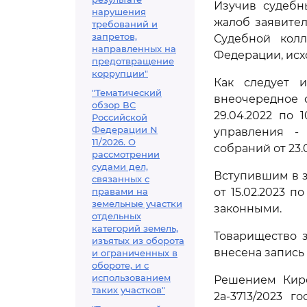
Изучив судебн
нарушения
жалоб заявител
требований и
запретов,
Судебной кол
направленных на
Федерации, исх
предотвращение
коррупции"
Как следует 
"Тематический
внеочередное 
обзор ВС
29.04.2022 по
Российской
Федерации N
управления -
11/2026. О
собраний от 23.05
рассмотрении
судами дел,
Вступившим в з
связанных с
правами на
от 15.02.2023 
земельные участки
законными.
отдельных
категорий земель,
Товарищество з
изъятых из оборота
внесена запись
и ограниченных в
обороте, и с
использованием
Решением Киро
таких участков"
2а-3713/2023 