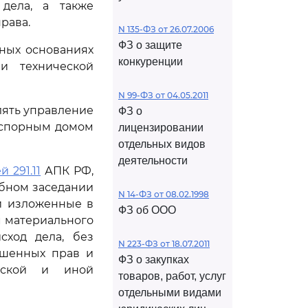
 дела, а также
рава.
N 135-ФЗ от 26.07.2006
ФЗ о защите
нных основаниях
конкуренции
и технической
N 99-ФЗ от 04.05.2011
лять управление
ФЗ о
и спорным домом
лицензировании
отдельных видов
деятельности
й 291.11
АПК РФ,
ебном заседании
N 14-ФЗ от 08.02.1998
и изложенные в
ФЗ об ООО
 материального
сход дела, без
N 223-ФЗ от 18.07.2011
ушенных прав и
ФЗ о закупках
ьской и иной
товаров, работ, услуг
отдельными видами