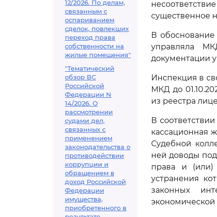
12/2026. По делам,
несоответстви
связанным с
существенное н
оспариванием
сделок, повлекших
В обоснование 
переход права
собственности на
управляла МК
жилые помещения"
документации у
"Тематический
обзор ВС
Инспекция в св
Российской
МКД до 01.10.2
Федерации N
из реестра лиц
14/2026. О
рассмотрении
В соответствии
судами дел,
связанных с
кассационная ж
применением
Судебной колл
законодательства о
ней доводы по
противодействии
коррупции и
права и (или)
обращением в
устранения ко
доход Российской
законных ин
Федерации
имущества,
экономической 
приобретенного в
результате