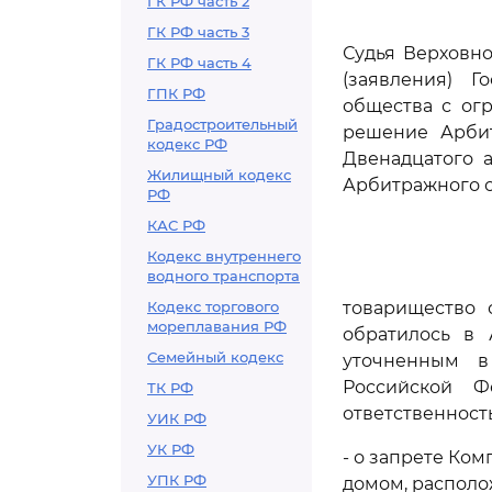
ГК РФ часть 2
ГК РФ часть 3
Судья Верховно
ГК РФ часть 4
(заявления) 
ГПК РФ
общества с ог
Градостроительный
решение Арбит
кодекс РФ
Двенадцатого а
Жилищный кодекс
Арбитражного су
РФ
КАС РФ
Кодекс внутреннего
водного транспорта
Кодекс торгового
товарищество 
мореплавания РФ
обратилось в 
Семейный кодекс
уточненным 
Российской Ф
ТК РФ
ответственност
УИК РФ
УК РФ
- о запрете Ко
УПК РФ
домом, расположе