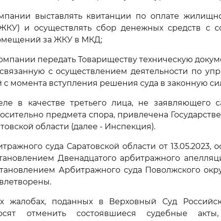
омпании выставлять квитанции по оплате жилищн
- ЖКУ) и осуществлять сбор денежных средств с с
омещений за ЖКУ в МКД;
Компании передать Товариществу техническую доку
 связанную с осуществлением деятельности по уп
й с момента вступления решения суда в законную сил
еле в качестве третьего лица, не заявляющего с
осительно предмета спора, привлечена Государст
овской области (далее - Инспекция).
ражного суда Саратовской области от 13.05.2023, 
тановлением Двенадцатого арбитражного апелляци
остановлением Арбитражного суда Поволжского округа
влетворены.
х жалобах, поданных в Верховный Суд Российс
осят отменить состоявшиеся судебные акты