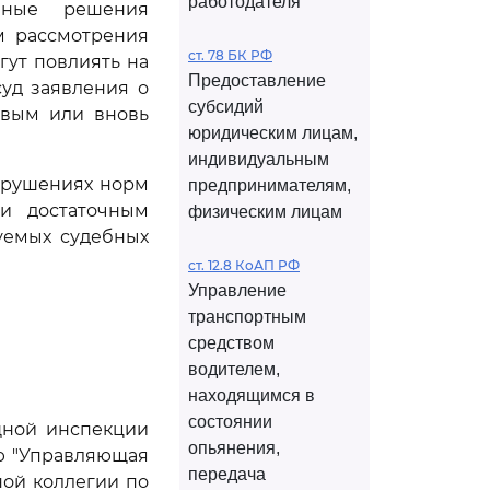
работодателя
нные решения
м рассмотрения
ст. 78 БК РФ
ут повлиять на
Предоставление
суд заявления о
субсидий
овым или вновь
юридическим лицам,
индивидуальным
арушениях норм
предпринимателям,
ли достаточным
физическим лицам
емых судебных
ст. 12.8 КоАП РФ
Управление
транспортным
средством
водителем,
находящимся в
состоянии
щной инспекции
опьянения,
ью "Управляющая
передача
ной коллегии по