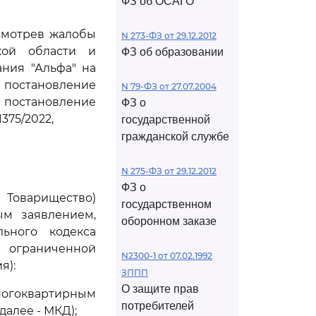
ФЗ об ОСАГО
ссмотрев жалобы
N 273-ФЗ от 29.12.2012
кой области и
ФЗ об образовании
ния "Альфа" на
 постановление
N 79-ФЗ от 27.07.2004
и постановление
ФЗ о
375/2022,
государственной
гражданской службе
N 275-ФЗ от 29.12.2012
ФЗ о
 Товарищество)
государственном
ым заявлением,
оборонном заказе
ьного кодекса
 ограниченной
N2300-1 от 07.02.1992
я):
ЗППП
О защите прав
многоквартирным
потребителей
далее - МКД);