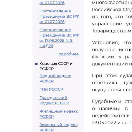
многоквартир
от 01.07.2026
Российской Фед
Постановление
Президиума ВС РФ
из того, что с
от 01.07.2026
управление у
Постановление
Товариществом
Президиума ВС РФ
от 17.06.2026 N 5-
Установив, чт
НАД26
получена истц
Подробнее...
функции упра
Кодексы СССР и
документации н
РСФСР
При этом суда
Водный кодекс
РСФСР
ответчика д
ГПК РСФСР
осуществлявше
Гражданский
Судебные инста
кодекс РСФСР
о наличии в 
Жилищный кодекс
недействитель
РСФСР
23.05.2022 и от 
Земельный кодекс
РСФСР