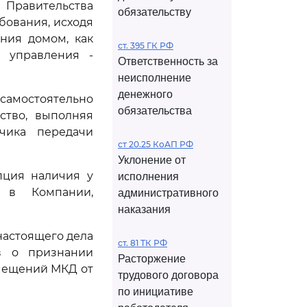
Правительства
обязательству
бования, исходя
ения домом, как
ст. 395 ГК РФ
 управления -
Ответственность за
неисполнение
денежного
самостоятельно
обязательства
ство, выполняя
чика передачи
ст 20.25 КоАП РФ
Уклонение от
пция наличия у
исполнения
 в Компании,
административного
наказания
настоящего дела
ст. 81 ТК РФ
в о признании
Расторжение
мещений МКД от
трудового договора
по инициативе