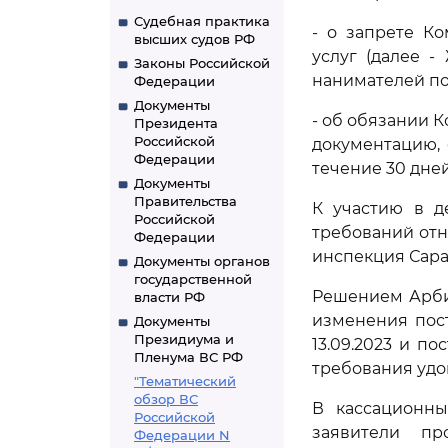
Судебная практика
- о запрете К
высших судов РФ
услуг (далее 
Законы Российской
нанимателей п
Федерации
Документы
- об обязании 
Президента
Российской
документацию,
Федерации
течение 30 дне
Документы
Правительства
К участию в д
Российской
требований отн
Федерации
инспекция Сарат
Документы органов
государственной
Решением Арбит
власти РФ
изменения пос
Документы
Президиума и
13.09.2023 и п
Пленума ВС РФ
требования удо
"Тематический
обзор ВС
В кассационны
Российской
заявители пр
Федерации N