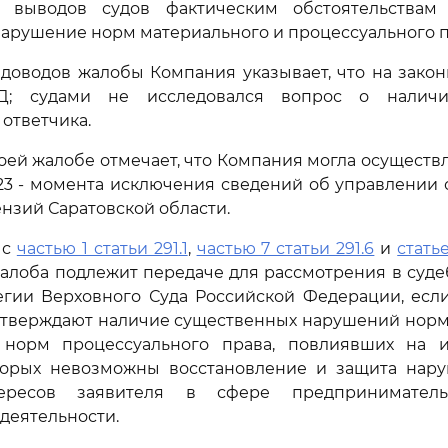
е выводов судов фактическим обстоятельствам
арушение норм материального и процессуального п
доводов жалобы Компания указывает, что на зако
Д; судами не исследовался вопрос о наличи
 ответчика.
оей жалобе отмечает, что Компания могла осуществ
023 - момента исключения сведений об управлени
ензий Саратовской области.
 с
частью 1 статьи 291.1
,
частью 7 статьи 291.6
и
статье
алоба подлежит передаче для рассмотрения в суд
егии Верховного Суда Российской Федерации, есл
дтверждают наличие существенных нарушений норм
 норм процессуального права, повлиявших на и
торых невозможны восстановление и защита нар
тересов заявителя в сфере предпринимател
деятельности.