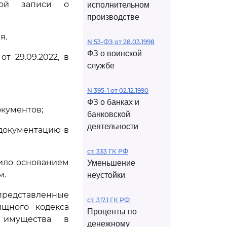
ной записи о
исполнительном
производстве
я.
N 53-ФЗ от 28.03.1998
ФЗ о воинской
т 29.09.2022, в
службе
N 395-1 от 02.12.1990
ФЗ о банках и
кументов;
банковской
деятельности
документацию в
ст. 333 ГК РФ
ило основанием
Уменьшение
м.
неустойки
дставленные
ст. 317.1 ГК РФ
ищного кодекса
Проценты по
имущества в
денежному