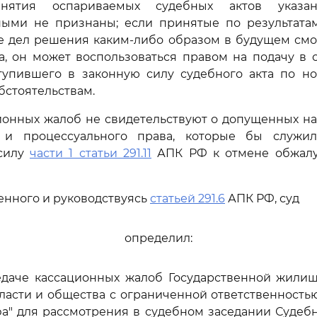
нятия оспариваемых судебных актов указа
ными не признаны; если принятые по результата
е дел решения каким-либо образом в будущем смог
а, он может воспользоваться правом на подачу в 
тупившего в законную силу судебного акта по н
стоятельствам.
ионных жалоб не свидетельствуют о допущенных н
 и процессуального права, которые бы служи
 силу
части 1 статьи 291.11
АПК РФ к отмене обжалу
енного и руководствуясь
статьей 291.6
АПК РФ, суд
определил:
редаче кассационных жалоб Государственной жили
ласти и общества с ограниченной ответственност
а" для рассмотрения в судебном заседании Судеб