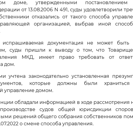
ном доме, утвержденными постановлением 
ерации от 13.08.2006 N 491, суды удовлетворили тре
обственники отказались от такого способа управл
правляющей организацией, выбрав иной способ
.
о испрашиваемая документация не может быть 
ом, суды пришли к выводу о том, что Товарище
вления МКД, имеет право требовать от ответ
а дом.
ми учтена законодательно установленная презум
окументов, которые должны были храниться
й управление домом.
нции обладали информацией в ходе рассмотрения 
производстве судов общей юрисдикции споро
ными решений общего собрания собственников по
11.07.2022 о смене способа управления.