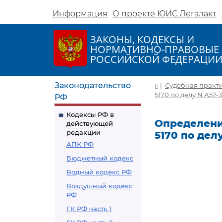
Информация
О проекте ЮИС Легалакт
ЗАКОНЫ, КОДЕКСЫ И
НОРМАТИВНО-ПРАВОВЫЕ 
РОССИЙСКОЙ ФЕДЕРАЦИ
Законодательство
|
Судебная практ
5170 по делу N А57-3
РФ
Кодексы РФ в
Определение
действующей
редакции
5170 по дел
АПК РФ
Бюджетный кодекс
Водный кодекс РФ
Воздушный кодекс
РФ
ГК РФ часть 1