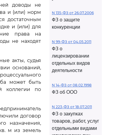
 ней доводы не
а и (или) норм
N 135-ФЗ от 26.07.2006
ся достаточным
ФЗ о защите
дке и (или) для
конкуренции
ние права на
оды не находят
N 99-ФЗ от 04.05.2011
ФЗ о
лицензировании
ые акты, судья
отдельных видов
вии оснований,
деятельности
роцессуального
оба может быть
N 14-ФЗ от 08.02.1998
й коллегии по
ФЗ об ООО
N 223-ФЗ от 18.07.2011
редприниматель
ФЗ о закупках
аключили договор
товаров, работ, услуг
ого назначения,
отдельными видами
в. м из земель