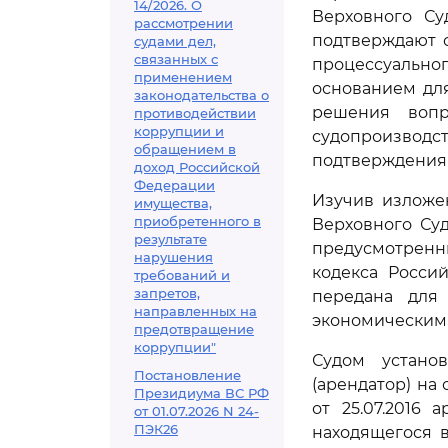
14/2026. О
Верховного Су
рассмотрении
подтверждают 
судами дел,
связанных с
процессуально
применением
основанием для
законодательства о
решения воп
противодействии
коррупции и
судопроизводс
обращением в
подтверждения 
доход Российской
Федерации
Изучив изложе
имущества,
приобретенного в
Верховного Су
результате
предусмотрен
нарушения
кодекса Росси
требований и
запретов,
передана для
направленных на
экономическим 
предотвращение
коррупции"
Судом установ
Постановление
(арендатор) на 
Президиума ВС РФ
от 25.07.2016 
от 01.07.2026 N 24-
ПЭК26
находящегося 