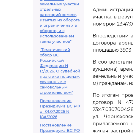
земельные участки
отдельных
Администраци
категорий земель,
участка, в рез
изъятых из оборота
номером 23:47:0
и ограниченных в
обороте, и с
Впоследствии а
использованием
таких участков"
договора арен
"Тематический
площадью 3503 к
обзор ВС
Российской
В соответствии
Федерации N
аукциона) аре
13/2026. О судебной
земельный учас
практике по делам,
связанным с
м) гражданам, 
самовольным
строительством"
По итогам пров
Постановление
договор N 47
Президиума ВС РФ
23:47:0307004:2
от 01.07.2026 N
ул. Черняховс
18А/2026
прилагаемого 
Постановление
Президиума ВС РФ
жилая застройка