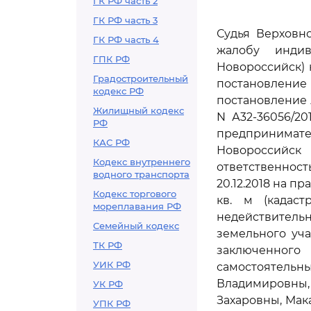
ГК РФ часть 2
ГК РФ часть 3
Судья Верховно
ГК РФ часть 4
жалобу индив
ГПК РФ
Новороссийск) 
Градостроительный
постановление 
кодекс РФ
постановление 
Жилищный кодекс
N А32-36056/20
РФ
предпринимат
КАС РФ
Новороссийс
Кодекс внутреннего
ответственнос
водного транспорта
20.12.2018 на 
Кодекс торгового
кв. м (кадаст
мореплавания РФ
недействительн
Семейный кодекс
земельного уча
ТК РФ
заключенног
УИК РФ
самостоятельны
Владимировны
УК РФ
Захаровны, Ма
УПК РФ