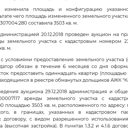
я изменила площадь и конфигурацию указанно
ультате чего площадь измененного земельного участк
307004:280 составила 3503 кв. м.
дминистрацией 20.12.2018 проведен аукцион на п
ды земельного участка с кадастровым номером 23:
в. м.
 с условиями предоставления земельного участка 
ндатор обязан в течение 6 месяцев со дня оформ
ток предоставить одиннадцать квартир (площадью 
находящимся в реестре обманутых дольщиков АЖК "Ка
едения аукциона 29.12.2018 администрация и общ
00007117 аренды земельного участка с кадаст
80 площадью 3503 кв. м, расположенного по адресу: 
кого, в границах, указанных в кадастровом пас
к договору, с видом разрешенного использования
 (высотная застройка). В пунктах 1.3.2 и 4.1.6 дого