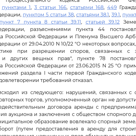
о процессуального кодекса Российской Фед
ь
пунктами 1
,
3 статьи 166
,
статьями 168
,
449
Гражда
дерации,
пунктом 5 статьи 38
,
статьями 38.1
,
39.1
,
пункт
пункт 7 пункта 8 статьи 39.11
,
статьей 39.12
Земел
едерации, разъяснениями пункта 44 постанов
да Российской Федерации и Пленума Высшего Арб
ерации от 29.04.2010 N 10/22 "О некоторых вопросах
ктике при разрешении споров, связанных с 
и и других вещных прав", пункте 78 постанов
а Российской Федерации от 23.06.2015 N 25 "О пр
ожений раздела I части первой Гражданского коде
удовлетворении требований отказал.
исходил из следующего: нарушений, связанных с 
вторных торгов, уполномоченный орган не допусти
едействительным договора аренды с предприним
ия аукциона и заключения с обществом спорного 
 муниципальное образование вовлекало спорный земе
орот (путем предоставления в аренду для строит