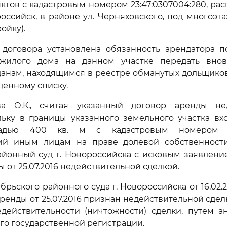
ктов с кадастровым номером 23:47:0307004:280, ра
ороссийск, в районе ул. Черняховского, под многоэт
ойку).
8 договора установлена обязанность арендатора 
 жилого дома на данном участке передать вно
анам, находящимся в реестре обманутых дольщиков 
денному списку.
а О.К., считая указанный договор аренды не
льку в границы указанного земельного участка в
адью 400 кв. м с кадастровым номером 23:
й иным лицам на праве долевой собственности
айонный суд г. Новороссийска с исковым заявлени
 от 25.07.2016 недействительной сделкой.
ьского районного суда г. Новороссийска от 16.02.2
 аренды от 25.07.2016 признан недействительной сд
едействительности (ничтожности) сделки, путем а
его государственной регистрации.