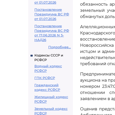
от 01.07.2026
обязанность а
Постановление
земельный уча
Президиума ВС РФ
обманутых доль
от 01.07.2026
Постановление
Апелляционны
Президиума ВС РФ
Краснодарского
от 17.06.2026 N 5-
восстановление
НАД26
Новороссийска
Подробнее...
истцом и адми
Кодексы СССР и
недействительн
РСФСР
требований отк
Водный кодекс
РСФСР
Предпринимате
ГПК РСФСР
аукциона на пр
Гражданский
номером 23:47:
кодекс РСФСР
отношении сп
Жилищный кодекс
заявлением в а
РСФСР
Земельный кодекс
Оценив предст
РСФСР