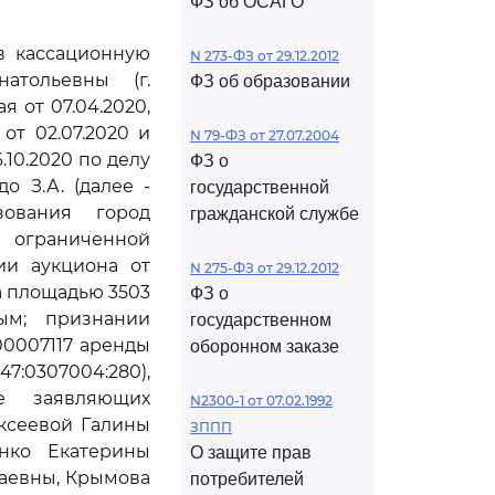
ФЗ об ОСАГО
ив кассационную
N 273-ФЗ от 29.12.2012
атольевны (г.
ФЗ об образовании
 от 07.04.2020,
от 02.07.2020 и
N 79-ФЗ от 27.07.2004
10.2020 по делу
ФЗ о
о З.А. (далее -
государственной
зования город
гражданской службе
ограниченной
ии аукциона от
N 275-ФЗ от 29.12.2012
а площадью 3503
ФЗ о
ным; признании
государственном
00007117 аренды
оборонном заказе
7:0307004:280),
е заявляющих
N2300-1 от 07.02.1992
ексеевой Галины
ЗППП
нко Екатерины
О защите прав
аевны, Крымова
потребителей