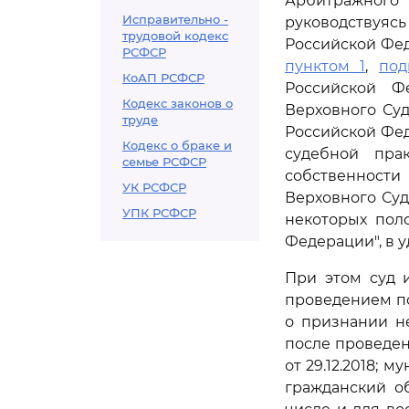
Арбитражног
Исправительно -
руководствуяс
трудовой кодекс
Российской Фе
РСФСР
пунктом 1
,
под
КоАП РСФСР
Российской Ф
Кодекс законов о
Верховного Су
труде
Российской Фед
Кодекс о браке и
судебной пра
семье РСФСР
собственност
УК РСФСР
Верховного Суд
УПК РСФСР
некоторых пол
Федерации", в 
При этом суд 
проведением по
о признании н
после проведен
от 29.12.2018;
гражданский об