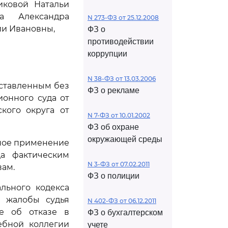
иковой Натальи
а Александра
N 273-ФЗ от 25.12.2008
ии Ивановны,
ФЗ о
противодействии
коррупции
N 38-ФЗ от 13.03.2006
оставленным без
ФЗ о рекламе
онного суда от
кого округа от
N 7-ФЗ от 10.01.2002
ФЗ об охране
окружающей среды
ное применение
да фактическим
N 3-ФЗ от 07.02.2011
вам.
ФЗ о полиции
льного кодекса
й жалобы судья
N 402-ФЗ от 06.12.2011
е об отказе в
ФЗ о бухгалтерском
ебной коллегии
учете