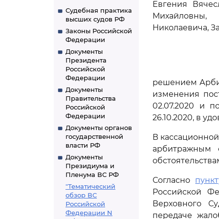
Евгения Вячес
Судебная практика
Михайловны,
высших судов РФ
Николаевича, 
Законы Российской
Федерации
Документы
Президента
Российской
Федерации
решением Арбит
Документы
изменения пос
Правительства
02.07.2020 и 
Российской
Федерации
26.10.2020, в у
Документы органов
государственной
В кассационно
власти РФ
арбитражным с
Документы
обстоятельства
Президиума и
Пленума ВС РФ
Согласно
пункт
"Тематический
Российской Фе
обзор ВС
Верховного С
Российской
Федерации N
передаче жало