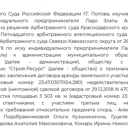
го Суда Российской Федерации Г.Г. Попова, изуч
идуального предпринимателя Ладо Златы Ан
на решение Арбитражного суда Краснодарского края
Пятнадцатого арбитражного апелляционного суда 
Арбитражного суда Северо-Кавказского округа от 26.
19 по иску индивидуального предпринимателя Лад
ель) к администрации муниципального обра
к (далее - администрация), обществу с 
тью "Строй-Ресурс" (далее - общество) о признан
право заключения договора аренды земельного участк
ровый номер 23:47:0307004:280) недействитель
ой (ничтожной) сделкой договора от 29.12.2018 N 47
стка площадью 3 503 кв. м (кадастровый номер 23:4
о ответчиками, с участием третьих лиц, н
х требований относительно предмета спора, - Ал
, Подображниковой Ольги Кузьминичны, Гуцеле
карова Анатолия Максимовича, Комарь Ирины Никол