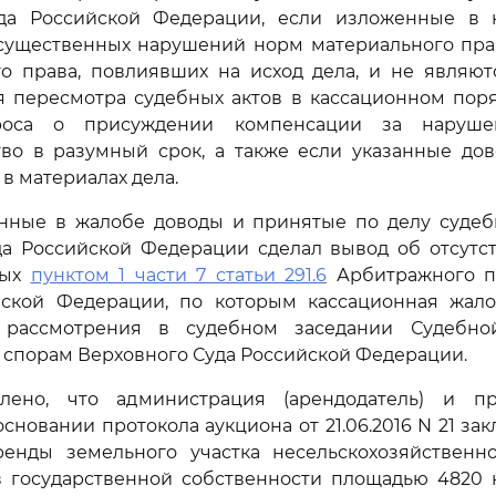
да Российской Федерации, если изложенные в
существенных нарушений норм материального прав
го права, повлиявших на исход дела, и не являют
 пересмотра судебных актов в кассационном поря
роса о присуждении компенсации за наруше
тво в разумный срок, а также если указанные дов
в материалах дела.
нные в жалобе доводы и принятые по делу судебн
да Российской Федерации сделал вывод об отсутст
ных
пунктом 1 части 7 статьи 291.6
Арбитражного п
йской Федерации, по которым кассационная жал
 рассмотрения в судебном заседании Судебно
спорам Верховного Суда Российской Федерации.
лено, что администрация (арендодатель) и п
основании протокола аукциона от 21.06.2016 N 21 з
аренды земельного участка несельскохозяйственн
в государственной собственности площадью 4820 к