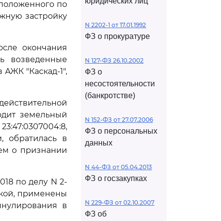
юридических лиц
сположенного по
ажную застройку
N 2202-1 от 17.01.1992
ФЗ о прокуратуре
после окончания
вь возведенные
N 127-ФЗ 26.10.2002
АЖК "Каскад-1",
ФЗ о
несостоятельности
(банкротстве)
действительной
ходит земельный
N 152-ФЗ от 27.07.2006
47:0307004:8,
ФЗ о персональных
, обратилась в
данных
ем о признании
N 44-ФЗ от 05.04.2013
ФЗ о госзакупках
018 по делу N 2-
елкой, применены
N 229-ФЗ от 02.10.2007
ннулирования в
ФЗ об