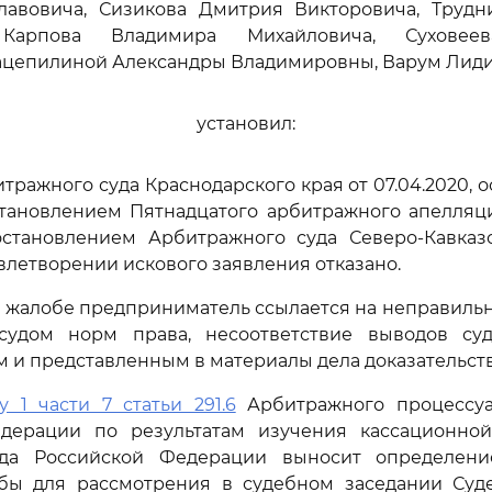
лавовича, Сизикова Дмитрия Викторовича, Трудн
 Карпова Владимира Михайловича, Суховеев
Зацепилиной Александры Владимировны, Варум Лид
установил:
ражного суда Краснодарского края от 07.04.2020, 
тановлением Пятнадцатого арбитражного апелляци
постановлением Арбитражного суда Северо-Кавказс
довлетворении искового заявления отказано.
й жалобе предприниматель ссылается на неправиль
удом норм права, несоответствие выводов су
м и представленным в материалы дела доказательст
у 1 части 7 статьи 291.6
Арбитражного процессуа
дерации по результатам изучения кассационно
уда Российской Федерации выносит определени
бы для рассмотрения в судебном заседании Суд