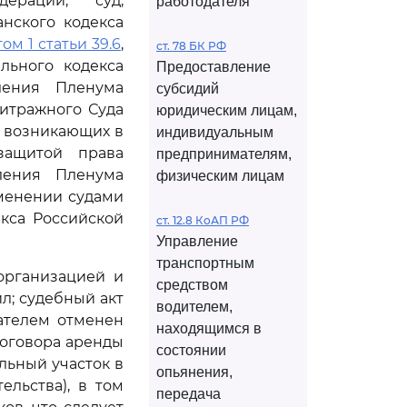
ерации, суд,
работодателя
нского кодекса
ом 1 статьи 39.6
,
ст. 78 БК РФ
ьного кодекса
Предоставление
ления Пленума
субсидий
итражного Суда
юридическим лицам,
, возникающих в
индивидуальным
защитой права
предпринимателям,
ления Пленума
физическим лицам
именении судами
кса Российской
ст. 12.8 КоАП РФ
Управление
транспортным
организацией и
средством
л; судебный акт
водителем,
ателем отменен
находящимся в
договора аренды
состоянии
льный участок в
опьянения,
ельства), в том
передача