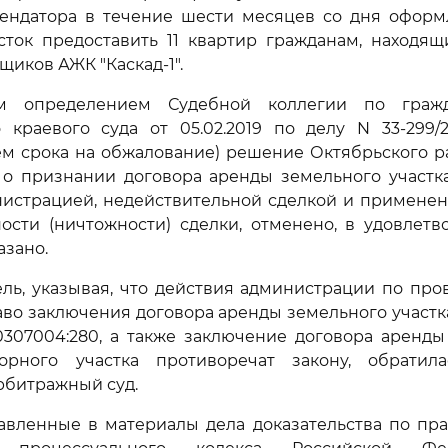
рендатора в течение шести месяцев со дня оформ
сток предоставить 11 квартир гражданам, находящ
щиков АЖК "Каскад-1".
м определением Судебной коллегии по граж
 краевого суда от 05.02.2019 по делу N 33-299/
м срока на обжалование) решение Октябрьского ра
 о признании договора аренды земельного участка
нистрацией, недействительной сделкой и применен
ости (ничтожности) сделки, отменено, в удовлет
азано.
ль, указывая, что действия администрации по про
аво заключения договора аренды земельного участк
0307004:280, а также заключение договора аренд
орного участка противоречат закону, обратил
рбитражный суд.
авленные в материалы дела доказательства по п