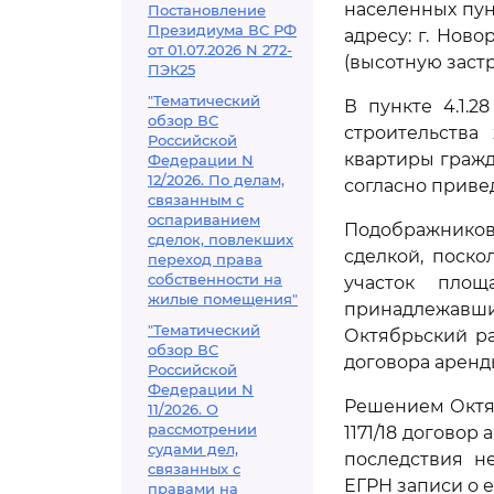
населенных пун
Постановление
Президиума ВС РФ
адресу: г. Нов
от 01.07.2026 N 272-
(высотную застр
ПЭК25
"Тематический
В пункте 4.1.2
обзор ВС
строительства
Российской
квартиры гражд
Федерации N
12/2026. По делам,
согласно приве
связанным с
оспариванием
Подображников
сделок, повлекших
сделкой, поско
переход права
собственности на
участок площ
жилые помещения"
принадлежавши
"Тематический
Октябрьский р
обзор ВС
договора аренды
Российской
Федерации N
Решением Октябр
11/2026. О
рассмотрении
1171/18 договор
судами дел,
последствия н
связанных с
ЕГРН записи о 
правами на