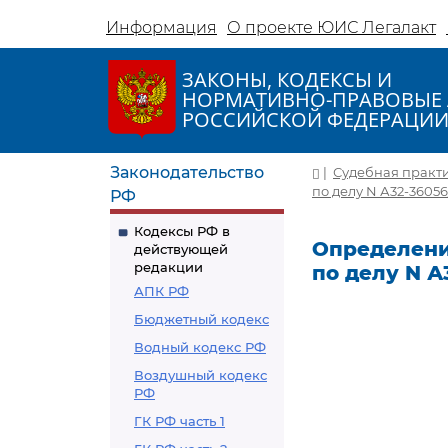
Информация
О проекте ЮИС Легалакт
ЗАКОНЫ, КОДЕКСЫ И
НОРМАТИВНО-ПРАВОВЫЕ 
РОССИЙСКОЙ ФЕДЕРАЦИ
Законодательство
|
Судебная практ
по делу N А32-36056
РФ
Кодексы РФ в
Определение
действующей
редакции
по делу N А
АПК РФ
Бюджетный кодекс
Водный кодекс РФ
Воздушный кодекс
РФ
ГК РФ часть 1