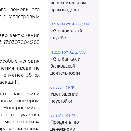
исполнительном
го земельного
производстве
а с кадастровым
N 53-ФЗ от 28.03.1998
ФЗ о воинской
раво заключения
службе
47:0307004:280
N 395-1 от 02.12.1990
ФЗ о банках и
(особые условия
банковской
ления права на
деятельности
не менее 38 кв.
скад-1".
ст. 333 ГК РФ
ество заключили
Уменьшение
ровым номером
неустойки
г. Новороссийск,
порте участка,
ст. 317.1 ГК РФ
: многоэтажная
Проценты по
вора установлена
денежному