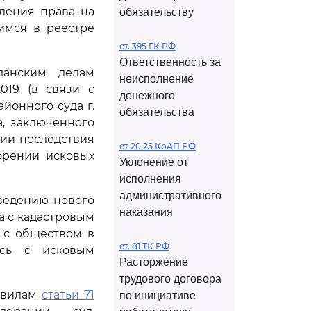
ления права на
обязательству
имся в реестре
ст. 395 ГК РФ
Ответственность за
данским делам
неисполнение
2019 (в связи с
денежного
йонного суда г.
обязательства
, заключенного
ии последствия
ст 20.25 КоАП РФ
ворении исковых
Уклонение от
исполнения
административного
ведению нового
наказания
а с кадастровым
ы с обществом в
ст. 81 ТК РФ
ась с исковым
Расторжение
трудового договора
равилам
статьи 71
по инициативе