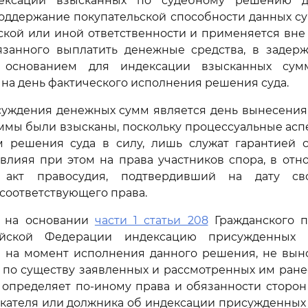
ексации взысканных по судебному решению 
оддержание покупательской способности данных су
кой или иной ответственности и применяется вне
язанного выплатить денежные средства, в задерж
 основанием для индексации взысканных сум
на день фактического исполнения решения суда.
уждения денежных сумм является день вынесения с
ммы были взысканы, поскольку процессуальные асп
м решения суда в силу, лишь служат гарантией 
 влияя при этом на права участников спора, в от
акт правосудия, подтвердивший на дату св
соответствующего права.
я на основании
части 1 статьи 208
Гражданского п
ийской Федерации индексацию присужденных
 на момент исполнения данного решения, не выно
 по существу заявленных и рассмотренных им ране
 определяет по-иному права и обязанности сторон
скателя или должника об индексации присужденных