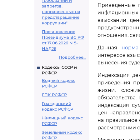
требований и
Приведенные п
запретов,
направленных на
инфляционных
предотвращение
взыскании ден
коррупции"
предусмотре
Постановление
отношения, свя
Президиума ВС РФ
от 17.06.2026 N 5-
Данная
норма
НАД26
интересов взыс
Подробнее...
вынесения суде
Кодексы СССР и
РСФСР
Индексация де
Водный кодекс
приведения пр
РСФСР
жизни, сложи
ГПК РСФСР
обязательства.
Гражданский
индексация су
кодекс РСФСР
цен направлено
Жилищный кодекс
на правильное
РСФСР
рассмотрении с
Земельный кодекс
РСФСР