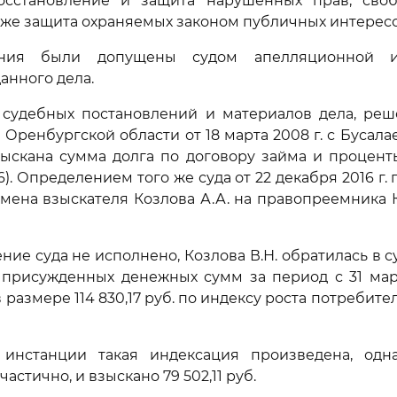
сстановление и защита нарушенных прав, сво
акже защита охраняемых законом публичных интересо
ения были допущены судом апелляционной и
анного дела.
з судебных постановлений и материалов дела, реш
 Оренбургской области от 18 марта 2008 г. с Бусалае
зыскана сумма долга по договору займа и процент
. 6). Определением того же суда от 22 декабря 2016 г
мена взыскателя Козлова А.А. на правопреемника Коз
ние суда не исполнено, Козлова В.Н. обратилась в с
присужденных денежных сумм за период с 31 март
в размере 114 830,17 руб. по индексу роста потребитель
инстанции такая индексация произведена, одн
астично, и взыскано 79 502,11 руб.