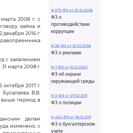
N 273-ФЗ от 25.12.2008
ФЗ о
марта 2008 г. с
противодействии
оговору займа и
коррупции
 декабря 2016 г.
 правопреемника
N 38-ФЗ от 13.03.2006
ФЗ о рекламе
уд с заявлением
1 марта 2008 г.
N 7-ФЗ от 10.01.2002
ФЗ об охране
окружающей среды
октября 2017 г.
 Бусалаева В.В.
N 3-ФЗ от 07.02.2011
 выше период в
ФЗ о полиции
N 402-ФЗ от 06.12.2011
данским делам
ФЗ о бухгалтерском
уда изменено, с
учете