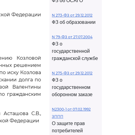
ФЗ об ОСАГО
йской Федерации
N 273-ФЗ от 29.12.2012
ФЗ об образовании
N 79-ФЗ от 27.07.2004
ФЗ о
государственной
ению Козловой
гражданской службе
енных решением
 по иску Козлова
N 275-ФЗ от 29.12.2012
скании долга по
ФЗ о
овой Валентины
государственном
по гражданским
оборонном заказе
N2300-1 от 07.02.1992
Асташова С.В.,
ЗППП
ской Федерации
О защите прав
потребителей