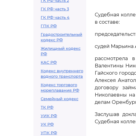
ГК РФ часть 2
ГК РФ часть 3
Судебная колле
ГК РФ часть 4
в составе:
ГПК РФ
председательст
Градостроительный
кодекс РФ
судей Марьина А
Жилищный кодекс
РФ
рассмотрела 
КАС РФ
Валентины Ник
Кодекс внутреннего
Гайского городс
водного транспорта
Алексея Анатол
Кодекс торгового
договору займ
мореплавания РФ
Николаевны на
Семейный кодекс
делам Оренбургс
ТК РФ
Заслушав докл
УИК РФ
Судебная колле
УК РФ
УПК РФ