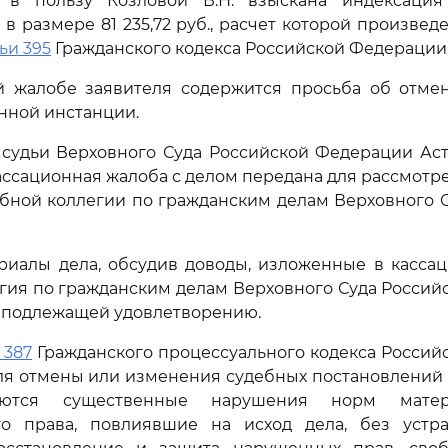
. в пользу Козловой В.Н. взыскана индексаци
в размере 81 235,72 руб., расчет которой произвед
ьи 395
Гражданского кодекса Российской Федерации
й жалобе заявителя содержится просьба об отме
нной инстанции.
удьи Верховного Суда Российской Федерации Аста
 кассационная жалоба с делом передана для рассмот
бной коллегии по гражданским делам Верховного 
риалы дела, обсудив доводы, изложенные в кассац
гия по гражданским делам Верховного Суда Росси
 подлежащей удовлетворению.
 387
Гражданского процессуального кодекса Росси
ля отмены или изменения судебных постановлений 
яются существенные нарушения норм матер
го права, повлиявшие на исход дела, без устр