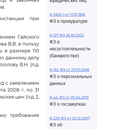
бод и законных
юридических лиц
в.
N 2202-1 от 17.01.1992
нстанции при
ФЗ о прокуратуре
N 127-ФЗ 26.10.2002
ением Гайского
ФЗ о
ва В.В. в пользу
несостоятельности
ы в размере 110
(банкротстве)
. по данному делу
лову В.Н. (л.д.
N 152-ФЗ от 27.07.2006
ФЗ о персональных
уд с заявлением
данных
а 2008 г. по 31
ских цен (л.д. 2,
N 44-ФЗ от 05.04.2013
ФЗ о госзакупках
ако требования
N 229-ФЗ от 02.10.2007
ФЗ об