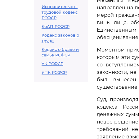
Механизм инд
Исправительно -
направлен на п
трудовой кодекс
мерой гражданс
РСФСР
вины лица, об
КоАП РСФСР
Единственным
Кодекс законов о
обесценивание 
труде
Кодекс о браке и
Моментом прис
семье РСФСР
которым эти су
УК РСФСР
со вступление
законности, не
УПК РСФСР
был вынесен 
существование 
Суд, производ
кодекса Росс
денежных сумм
новое решение
требований, не
заявление взы