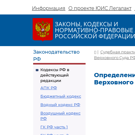
Информация
О проекте ЮИС Легалакт
ЗАКОНЫ, КОДЕКСЫ И
НОРМАТИВНО-ПРАВОВЫЕ 
РОССИЙСКОЙ ФЕДЕРАЦИ
Законодательство
|
Судебная практ
Верховного Суда РФ о
РФ
Кодексы РФ в
Определени
действующей
редакции
Верховного С
АПК РФ
Бюджетный кодекс
Водный кодекс РФ
Воздушный кодекс
РФ
ГК РФ часть 1