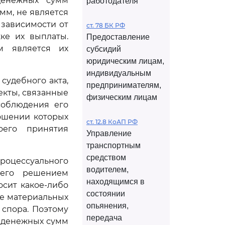
денежных сумм
работодателя
мм, не является
 зависимости от
ст. 78 БК РФ
ке их выплаты.
Предоставление
м является их
субсидий
юридическим лицам,
индивидуальным
удебного акта,
предпринимателям,
екты, связанные
физическим лицам
соблюдения его
ношении которых
ст. 12.8 КоАП РФ
оего принятия
Управление
транспортным
средством
роцессуального
водителем,
 его решением
находящимся в
сит какое-либо
состоянии
е материальных
опьянения,
 спора. Поэтому
передача
 денежных сумм