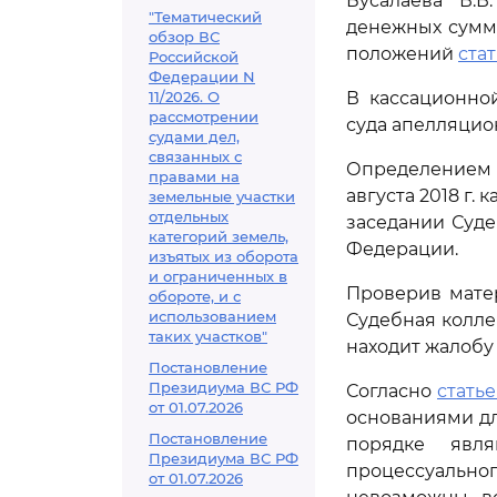
Бусалаева В.В
"Тематический
денежных сумм 
обзор ВС
положений
стат
Российской
Федерации N
11/2026. О
В кассационно
рассмотрении
суда апелляцио
судами дел,
связанных с
Определением с
правами на
августа 2018 г.
земельные участки
отдельных
заседании Суде
категорий земель,
Федерации.
изъятых из оборота
и ограниченных в
Проверив мате
обороте, и с
использованием
Судебная колле
таких участков"
находит жалобу
Постановление
Президиума ВС РФ
Согласно
статье
от 01.07.2026
основаниями д
Постановление
порядке явл
Президиума ВС РФ
процессуально
от 01.07.2026