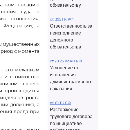
на компенсацию
обязательству
ешения суда о
вые отношения,
ст. 395 ГК РФ
 Федерации, а
Ответственность за
неисполнение
денежного
имущественных
обязательства
ериод с момента
ст 20.25 КоАП РФ
Уклонение от
- это механизм
исполнения
н и стоимостью
административного
жником своего
наказания
ом производится
индексов роста
ст. 81 ТК РФ
нии должника, а
Расторжение
ения вреда при
трудового договора
по инициативе