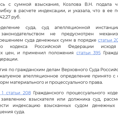
сь с суммой взыскания, Козлова В.Н. подала ч
ибку в расчете индексации, и указала, что в ее 
2,27 руб.
деление суда, суд апелляционной инстанци
законодательством не предусмотрен механи
решением суда денежных сумм в порядке
статьи 2
ного кодекса Российской Федерации исход
их цен, и применил положения
статьи 395
Гражда
дерации.
гия по гражданским делам Верховного Суда Росси
обжалуемое апелляционное определение принято с
рм материального и процессуального права.
 1 статьи 208
Гражданского процессуального коде
заявлению взыскателя или должника суд, рассм
ести индексацию взысканных судом денежных
ения суда.