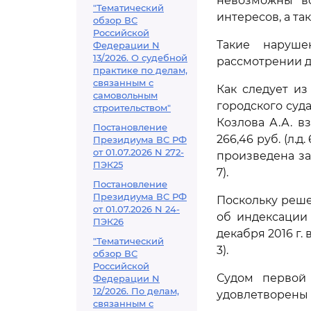
невозможны во
"Тематический
интересов, а т
обзор ВС
Российской
Такие наруш
Федерации N
13/2026. О судебной
рассмотрении д
практике по делам,
связанным с
Как следует и
самовольным
городского суда
строительством"
Козлова А.А. в
Постановление
266,46 руб. (л.д
Президиума ВС РФ
от 01.07.2026 N 272-
произведена за
ПЭК25
7).
Постановление
Президиума ВС РФ
Поскольку реше
от 01.07.2026 N 24-
об индексации 
ПЭК26
декабря 2016 г. 
"Тематический
3).
обзор ВС
Российской
Судом первой 
Федерации N
12/2026. По делам,
удовлетворены ч
связанным с