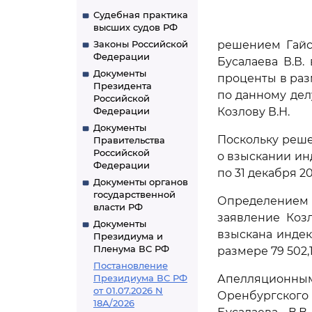
Судебная практика
высших судов РФ
Законы Российской
решением Гайск
Федерации
Бусалаева В.В.
Документы
проценты в разм
Президента
по данному дел
Российской
Федерации
Козлову В.Н.
Документы
Поскольку реше
Правительства
Российской
о взыскании ин
Федерации
по 31 декабря 201
Документы органов
государственной
Определением Г
власти РФ
заявление Козл
Документы
взыскана инде
Президиума и
Пленума ВС РФ
размере 79 502,
Постановление
Президиума ВС РФ
Апелляционны
от 01.07.2026 N
Оренбургского 
18А/2026