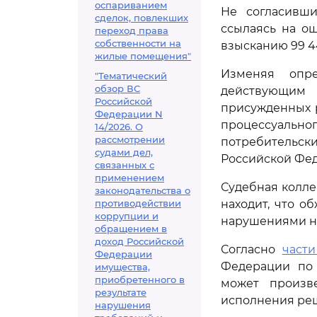
оспариванием
Не согласивши
сделок, повлекших
ссылаясь на ош
переход права
собственности на
взысканию 99 44
жилые помещения"
Изменяя опре
"Тематический
обзор ВС
действующим 
Российской
присужденных 
Федерации N
процессуаль
14/2026. О
рассмотрении
потребительск
судами дел,
Российской Фе
связанных с
применением
Судебная колле
законодательства о
противодействии
находит, что 
коррупции и
нарушениями но
обращением в
доход Российской
Согласно
части
Федерации
Федерации по 
имущества,
приобретенного в
может произв
результате
исполнения реш
нарушения