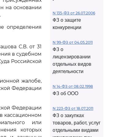
я присужденных
ен на основании
N 135-ФЗ от 26.07.2006
.
ФЗ о защите
не определения
конкуренции
N 99-ФЗ от 04.05.2011
шова С.В. от 31
ФЗ о
рения в судебном
лицензировании
Суда Российской
отдельных видов
деятельности
ионной жалобе,
N 14-ФЗ от 08.02.1998
йской Федерации
ФЗ об ООО
йской Федерации
N 223-ФЗ от 18.07.2011
в кассационном
ФЗ о закупках
иального или
товаров, работ, услуг
анения которых
отдельными видами