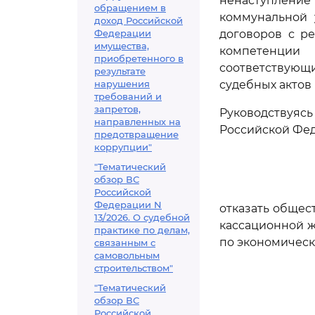
ненаступлени
обращением в
коммунальной 
доход Российской
Федерации
договоров с р
имущества,
компетенции 
приобретенного в
соответствующ
результате
нарушения
судебных актов
требований и
запретов,
Руководствуя
направленных на
Российской Фед
предотвращение
коррупции"
"Тематический
обзор ВС
Российской
Федерации N
отказать общес
13/2026. О судебной
кассационной ж
практике по делам,
по экономическ
связанным с
самовольным
строительством"
"Тематический
обзор ВС
Российской