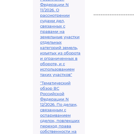
Федерации N
11/2026. О
----------------------
рассмотрении
судами дел,
связанных с
правами на
земельные участки
отдельных
категорий земель,
изъятых из оборота
и ограниченных в
обороте, и с
использованием
таких участков"
"Тематический
обзор ВС
Российской
Федерации N
12/2026. По делам,
связанным с
оспариванием
сделок, повлекших
переход права
собственности на