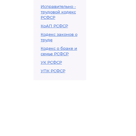
Исправительно -
трудовой кодекс
РСФСР
КоАП РСФСР
Кодекс законов о
труде
Кодекс о браке и
семье РСФСР
УК РСФСР
УПК РСФСР