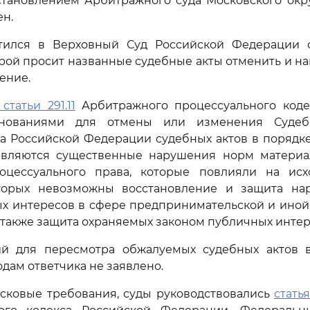
остановлением Арбитражного суда Московского округа
ен.
тился в Верховный Суд Российской Федерации 
орой просит названные судебные акты отменить и на
ение.
 статьи 291.11
Арбитражного процессуального коде
нованиями для отмены или изменения Судеб
а Российской Федерации судебных актов в порядк
являются существенные нарушения норм материа
оцессуального права, которые повлияли на ис
торых невозможны восстановление и защита на
ых интересов в сфере предпринимательской и ино
а также защита охраняемых законом публичных интер
ий для пересмотра обжалуемых судебных актов 
одам ответчика не заявлено.
сковые требования, суды руководствовались
стать