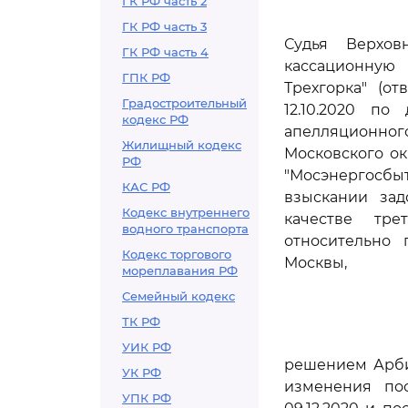
ГК РФ часть 2
ГК РФ часть 3
Судья Верхов
ГК РФ часть 4
кассационную
ГПК РФ
Трехгорка" (о
Градостроительный
12.10.2020 по
кодекс РФ
апелляционно
Жилищный кодекс
Московского ок
РФ
"Мосэнергосбыт
КАС РФ
взыскании зад
Кодекс внутреннего
качестве тре
водного транспорта
относительно 
Кодекс торгового
Москвы,
мореплавания РФ
Семейный кодекс
ТК РФ
УИК РФ
решением Арбит
УК РФ
изменения пос
УПК РФ