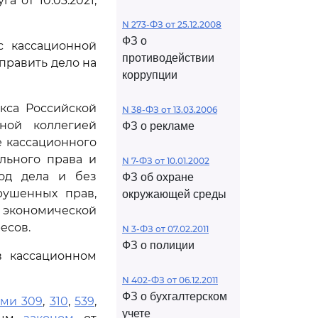
 от 10.03.2021,
N 273-ФЗ от 25.12.2008
ФЗ о
с кассационной
противодействии
править дело на
коррупции
кса Российской
N 38-ФЗ от 13.03.2006
ной коллегией
ФЗ о рекламе
е кассационного
льного права и
N 7-ФЗ от 10.01.2002
ход дела и без
ФЗ об охране
рушенных прав,
окружающей среды
й экономической
есов.
N 3-ФЗ от 07.02.2011
ФЗ о полиции
в кассационном
N 402-ФЗ от 06.12.2011
ФЗ о бухгалтерском
ями 309
,
310
,
539
,
учете