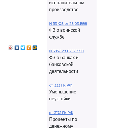
исполнительном
производстве
N 53-ФЗ от 28.03.1998
ФЗ о воинской
службе
N 395-1 от 02.12.1990
ФЗ о банках и
банковской
деятельности
ст. 333 ГК РФ
Уменьшение
неустойки
ст. 317.1 ГК РФ
Проценты по
денежному