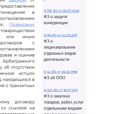
ьным
законом
от
едоставления
N 135-ФЗ от 26.07.2006
 помещений в
ФЗ о защите
остановлением
конкуренции
354,
Правилами
,
 товариществом
N 99-ФЗ от 04.05.2011
ом или иным
ФЗ о
 договоров с
лицензировании
становлением
отдельных видов
едовав и оценив
деятельности
рбитражного
у об отсутствии
N 14-ФЗ от 08.02.1998
ленной истцом
ФЗ об ООО
, находящихся в
ий о транзитных
N 223-ФЗ от 18.07.2011
ФЗ о закупках
ному договору
товаров, работ, услуг
 со ссылкой на
отдельными видами