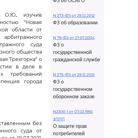
ФЗ об ОСАГО
 О.Ю., изучив
N 273-ФЗ от 29.12.2012
ностью "Новая
ФЗ об образовании
кой области от
о арбитражного
N 79-ФЗ от 27.07.2004
тражного суда
ФЗ о
ерного общества
государственной
ая Трехгорка" о
гражданской службе
астии в деле в
ых требований
N 275-ФЗ от 29.12.2012
спекция города
ФЗ о
государственном
оборонном заказе
N2300-1 от 07.02.1992
ЗППП
оставленным без
О защите прав
онного суда от
потребителей