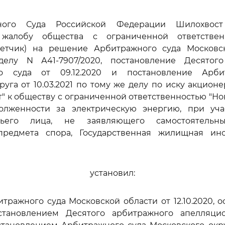
ного Суда Российской Федерации Шилохвост
 жалобу общества с ограниченной ответствен
тветчик) на решение Арбитражного суда Московс
 делу N А41-7907/2020, постановление Десятог
го суда от 09.12.2020 и постановление Арби
руга от 10.03.2021 по тому же делу по иску акцион
" к обществу с ограниченной ответственностью "Нов
олженности за электрическую энергию, при уч
тьего лица, не заявляющего самостоятельн
предмета спора, Государственная жилищная ин
установил:
ражного суда Московской области от 12.10.2020, 
тановлением Десятого арбитражного апелляци