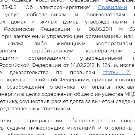
ого кодекса Российской Федерации, Федерал
 35-ФЗ "Об электроэнергетике",
Правилами
пр
х услуг собственникам и пользователям
ных домах и жилых домов, утвержденными п
а Российской Федерации от 06.05.2011 N 
 при заключении управляющей организацией или
ков жилья, либо жилищным кооператив
ованным потребительским кооперативом
жающими организациями, утвержденными по
Российской Федерации от 14.02.2012 N 124, и, иссл
ные доказательства по правилам
статьи 71
А
о кодекса Российской Федерации, пришли к вывод
я освобождения ответчика от оплаты постав
энергии в целях содержания общего имущества МКД
етчика, осуществив расчет долга за вычетом сведен
представленных ответчиком.
теля о прекращении обязательств по спор
сь судами нижестоящих инстанций и отклонены