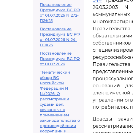
544
Гражданск
Постановление
26.03.2003 N
Президиума ВС РФ
коммунальны
от 01.07.2026 N 272-
ПЭК25
многоквартир
Правительств
Постановление
Президиума ВС РФ
обязательными
от 01.07.2026 N 24-
собственни
ПЭК26
специализир
Постановление
ресурсоснаб
Президиума ВС РФ
от 01.07.2026
Правительства 
представлен
"Тематический
обзор ВС
процессуальног
Российской
оснований дл
Федерации N
электрической 
14/2026. О
рассмотрении
управлении отв
судами дел,
потребителях, 
связанных с
применением
Доводы заяви
законодательства о
противодействии
рассматривали
коррупции и