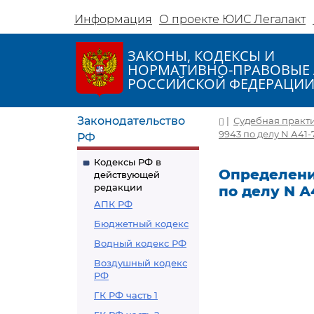
Информация
О проекте ЮИС Легалакт
ЗАКОНЫ, КОДЕКСЫ И
НОРМАТИВНО-ПРАВОВЫЕ 
РОССИЙСКОЙ ФЕДЕРАЦИ
Законодательство
|
Судебная практ
9943 по делу N А41-
РФ
Кодексы РФ в
Определение
действующей
редакции
по делу N А
АПК РФ
Бюджетный кодекс
Водный кодекс РФ
Воздушный кодекс
РФ
ГК РФ часть 1