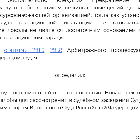
е обстоятельств, влекущих прекращение п
услуги собственникам нежилых помещений до 
есурсоснабжающей организацией, тогда как устано
суда кассационной инстанции не относитс
ие доводы не является достаточным основанием 
 в кассационном порядке.
сь
статьями 291.6
,
291.8
Арбитражного процессуал
ерации, судья
определил:
тву с ограниченной ответственностью "Новая Трехго
алобы для рассмотрения в судебном заседании Су
им спорам Верховного Суда Российской Федерации.
О