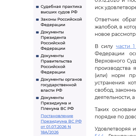
09.12.2020 и п
Судебная практика
иск удовлетвор
высших судов РФ
Законы Российской
Ответчик обра
Федерации
жалобой, в кот
Документы
новое рассмотр
Президента
Российской
В силу
части 1
Федерации
Федерации ос
Документы
Верховного Суд
Правительства
Российской
производства 
Федерации
(или) норм пр
Документы органов
устранения ко
государственной
свобод, законн
власти РФ
деятельности, 
Документы
Президиума и
Пленума ВС РФ
Таких основан
Постановление
порядке по дов
Президиума ВС РФ
от 01.07.2026 N
Удовлетворяя и
18А/2026