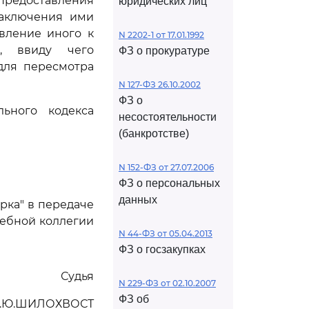
редоставления
юридических лиц
заключения ими
вление иного к
N 2202-1 от 17.01.1992
я, ввиду чего
ФЗ о прокуратуре
для пересмотра
N 127-ФЗ 26.10.2002
ФЗ о
ьного кодекса
несостоятельности
(банкротстве)
N 152-ФЗ от 27.07.2006
ФЗ о персональных
данных
рка" в передаче
дебной коллегии
N 44-ФЗ от 05.04.2013
ФЗ о госзакупках
Судья
N 229-ФЗ от 02.10.2007
ФЗ об
.Ю.ШИЛОХВОСТ