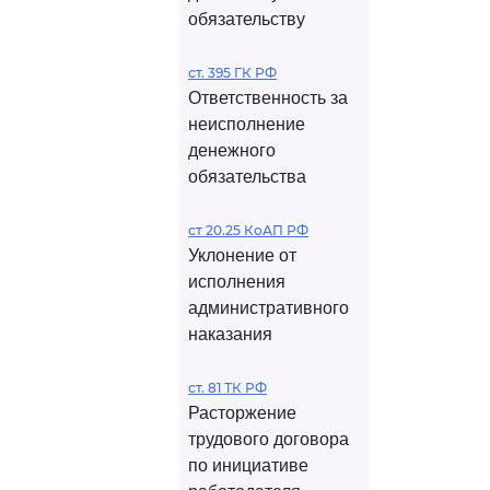
обязательству
ст. 395 ГК РФ
Ответственность за
неисполнение
денежного
обязательства
ст 20.25 КоАП РФ
Уклонение от
исполнения
административного
наказания
ст. 81 ТК РФ
Расторжение
трудового договора
по инициативе