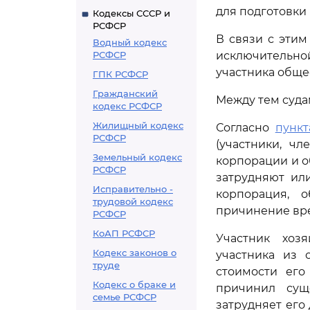
для подготовки
Кодексы СССР и
РСФСР
В связи с эти
Водный кодекс
РСФСР
исключительно
участника обще
ГПК РСФСР
Гражданский
Между тем суда
кодекс РСФСР
Жилищный кодекс
Согласно
пункт
РСФСР
(участники, чл
Земельный кодекс
корпорации и о
РСФСР
затрудняют ил
Исправительно -
корпорация, 
трудовой кодекс
причинение вре
РСФСР
КоАП РСФСР
Участник хоз
Кодекс законов о
участника из 
труде
стоимости его
Кодекс о браке и
причинил сущ
семье РСФСР
затрудняет его