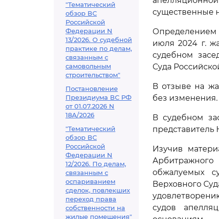
апелляционной
"Тематический
существенные н
обзор ВС
Российской
Федерации N
Определением с
13/2026. О судебной
июля 2024 г. ж
практике по делам,
судебном засе
связанным с
самовольным
Суда Российско
строительством"
В отзыве на жа
Постановление
Президиума ВС РФ
без изменения.
от 01.07.2026 N
18А/2026
В судебном за
"Тематический
представитель 
обзор ВС
Российской
Изучив матери
Федерации N
Арбитражного
12/2026. По делам,
обжалуемых с
связанным с
оспариванием
Верховного Суд
сделок, повлекших
удовлетворени
переход права
судов апелля
собственности на
жилые помещения"