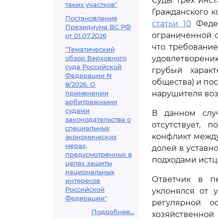
Суды трех инс
таких участков"
Гражданского к
Постановление
статьи 10
Федер
Президиума ВС РФ
ограниченной о
от 01.07.2026
что требовани
"Тематический
обзор Верховного
удовлетворению
суда Российской
грубый харак
Федерации N
общества) и по
8/2026. О
применении
нарушителя воз
арбитражными
судами
В данном случ
законодательства о
отсутствует, 
специальных
конфликт между
экономических
мерах,
долей в устав
предусмотренных в
подходами истц
целях защиты
национальных
Ответчик в п
интересов
Российской
уклонялся от 
Федерации"
регулярной о
Подробнее...
хозяйственной