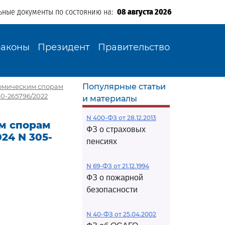
ьные документы по состоянию на:
08 августа 2026
Законы
Президент
Правительство
Популярные статьи
омическим спорам
40-265796/2022
и материалы
N 400-ФЗ от 28.12.2013
м спорам
ФЗ о страховых
24 N 305-
пенсиях
N 69-ФЗ от 21.12.1994
ФЗ о пожарной
безопасности
N 40-ФЗ от 25.04.2002