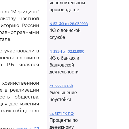
исполнительном
производстве
ство "Меридиан"
льству частной
N 53-ФЗ от 28.03.1998
риторию России
ФЗ о воинской
 равноправными
службе
тале.
о участвовали в
N 395-1 от 02.12.1990
оекта, вложив в
ФЗ о банках и
о Р.Б. являлся
банковской
деятельности
 хозяйственной
ст. 333 ГК РФ
е в реализации
Уменьшение
ость общества,
неустойки
для достижения
етчика общество
ст. 317.1 ГК РФ
Проценты по
денежному