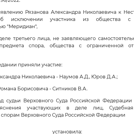
96/2022.
аявлению Рязанова Александра Николаевича к Нес
об исключении участника из общества с 
ью "Меридиан",
деле третьего лица, не заявляющего самостоятел
предмета спора, общества с ограниченной от
едании приняли участие:
ксандра Николаевича - Наумов А.Д., Юров Д.А.;
Романа Борисовича - Ситников В.А.
ад судьи Верховного Суда Российской Федерации Б
яснения участвующих в деле лиц, Судебна
 спорам Верховного Суда Российской Федерации
установила: