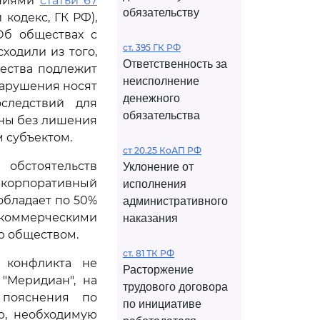
ениями
статьи 67
обязательству
кодекс, ГК РФ),
Об обществах с
ст. 395 ГК РФ
ходили из того,
Ответственность за
ества подлежит
неисполнение
нарушения носят
денежного
следствий для
обязательства
ены без лишения
 субъектом.
ст 20.25 КоАП РФ
 обстоятельств
Уклонение от
 корпоративный
исполнения
обладает по 50%
административного
 коммерческими
наказания
ю обществом.
ст. 81 ТК РФ
 конфликта не
Расторжение
"Меридиан", на
трудового договора
 пояснения по
по инициативе
ю, необходимую