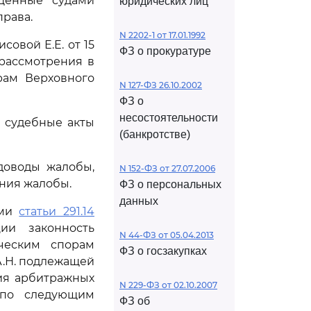
ущенные судами
юридических лиц
рава.
N 2202-1 от 17.01.1992
овой Е.Е. от 15
ФЗ о прокуратуре
 рассмотрения в
рам Верховного
N 127-ФЗ 26.10.2002
ФЗ о
несостоятельности
е судебные акты
(банкротстве)
доводы жалобы,
N 152-ФЗ от 27.07.2006
ения жалобы.
ФЗ о персональных
данных
ями
статьи 291.14
ии законность
N 44-ФЗ от 05.04.2013
ческим спорам
ФЗ о госзакупках
А.Н. подлежащей
ия арбитражных
N 229-ФЗ от 02.10.2007
 по следующим
ФЗ об