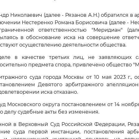
ндр Николаевич (далее - Рязанов А.Н.) обратился в 
лючении Нестеренко Романа Борисовича (далее - Нест
раниченной ответственностью "Меридиан" (да
сылаясь в обоснование иска на совершение ответ
ствуют осуществлению деятельности общества.
еле в качестве третьих лиц, не заявляющих с
осительно предмета спора, привлечено общество "М
ражного суда города Москвы от 10 мая 2023 г., 
тановлением Девятого арбитражного апелляционн
 удовлетворении иска отказано.
д Московского округа постановлением от 14 ноября 
о делу судебные акты без изменения.
нной в Верховный Суд Российской Федерации, Ряза
ние суда первой инстанции, постановления арб