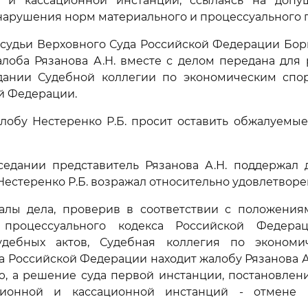
 и кассационной инстанций, ссылаясь на доп
арушения норм материального и процессуального п
удьи Верховного Суда Российской Федерации Борис
алоба Рязанова А.Н. вместе с делом передана для
дании Судебной коллегии по экономическим спо
й Федерации.
лобу Нестеренко Р.Б. просит оставить обжалуемы
седании представитель Рязанова А.Н. поддержал 
Нестеренко Р.Б. возражал относительно удовлетвор
алы дела, проверив в соответствии с положени
 процессуального кодекса Российской Федерац
удебных актов, Судебная коллегия по экономи
а Российской Федерации находит жалобу Рязанова 
ю, а решение суда первой инстанции, постановлен
ционной и кассационной инстанций - отмене