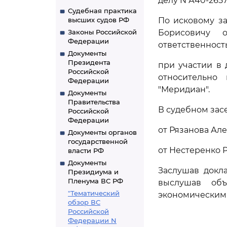
делу N А40-2657
Судебная практика
высших судов РФ
По исковому з
Законы Российской
Борисовичу 
Федерации
ответственност
Документы
Президента
при участии в 
Российской
относительно 
Федерации
"Меридиан".
Документы
Правительства
В судебном зас
Российской
Федерации
от Рязанова Але
Документы органов
государственной
от Нестеренко 
власти РФ
Документы
Заслушав докл
Президиума и
Пленума ВС РФ
выслушав объ
"Тематический
экономическим
обзор ВС
Российской
Федерации N