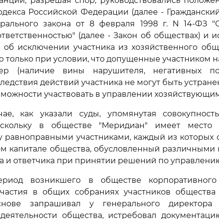
танций, разрешая спор, руководствовались полож
одекса Российской Федерации (далее - Гражданский 
ального закона от 8 февраля 1998 г. N 14-ФЗ "
тветственностью" (далее - Закон об обществах) и ис
е об исключении участника из хозяйственного общ
 только при условии, что допущенные участником 
тер (наличие вины нарушителя, негативных по
следствия действий участника не могут быть устран
можности участвовать в управлении хозяйствующим
ае, как указали суды, упомянутая совокупность
поскольку в обществе "Меридиан" имеет место
 равноправными участниками, каждый из которых 
ном капитале общества, обусловленный различными
а и ответчика при принятии решений по управлени
ериод возникшего в обществе корпоративного
участия в общих собраниях участников общества 
снове запрашивал у генерального директора
 деятельности общества, истребовал документаци