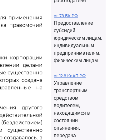
работодателя
ст. 78 БК РФ
для применения
Предоставление
ика правомочий
субсидий
юридическим лицам,
индивидуальным
предпринимателям,
ики корпорации
физическим лицам
равлении делами
рые существенно
ст. 12.8 КоАП РФ
оторых создана
Управление
правленные на
транспортным
средством
водителем,
чения другого
находящимся в
действительной
состоянии
(бездействием)
опьянения,
м существенно
передача
 создавалось, в