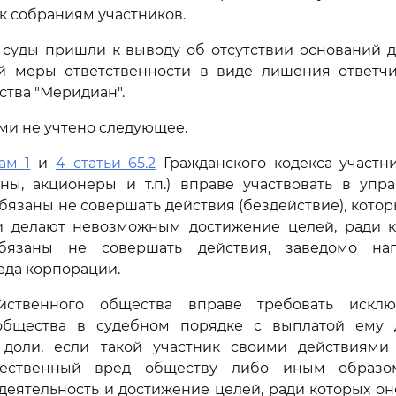
 к собраниям участников.
м суды пришли к выводу об отсутствии оснований 
й меры ответственности в виде лишения ответч
ства "Меридиан".
ми не учтено следующее.
ам 1
и
4 статьи 65.2
Гражданского кодекса участн
ены, акционеры и т.п.) вправе участвовать в уп
бязаны не совершать действия (бездействие), кото
и делают невозможным достижение целей, ради к
обязаны не совершать действия, заведомо на
да корпорации.
яйственного общества вправе требовать исклю
общества в судебном порядке с выплатой ему 
 доли, если такой участник своими действиями 
ественный вред обществу либо иным образо
 деятельность и достижение целей, ради которых оно