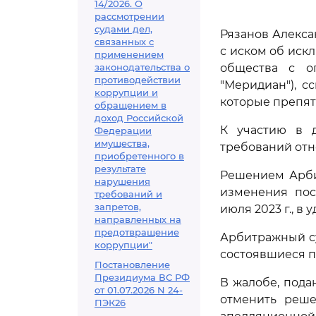
14/2026. О
рассмотрении
судами дел,
Рязанов Алекса
связанных с
с иском об иск
применением
законодательства о
общества с ог
противодействии
"Меридиан"), с
коррупции и
которые препят
обращением в
доход Российской
К участию в д
Федерации
имущества,
требований отн
приобретенного в
результате
Решением Арбит
нарушения
изменения пос
требований и
запретов,
июля 2023 г., в
направленных на
предотвращение
Арбитражный су
коррупции"
состоявшиеся п
Постановление
Президиума ВС РФ
В жалобе, пода
от 01.07.2026 N 24-
отменить реше
ПЭК26