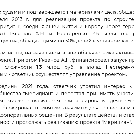
о судами и подтверждается материалами дела, обще
еля 2013 г. для реализации проекта по строите
еридиан", соединяющей Китай и Европу через тер
кт). Рязанов А.Н. и Нестеренко Р.Б. являются
щества, обладающими по 50% долей в уставном капи
ам истца, на начальном этапе оба участника активн
екта. При этом Рязанов А.Н. финансировал запуск пр
сложности 1,3 млрд руб., а вклад Нестеренк
ым - ответчик осуществлял управление проектом.
едины 2021 года, ответчик утратил интерес к
общества "Меридиан" и перестал принимать участи
м числе отказывался финансировать деятельн
и блокировал принятие значимых для общества и 
корпоративных решений. В результате действий отв
ости продолжать реализацию проекта "Меридиан".