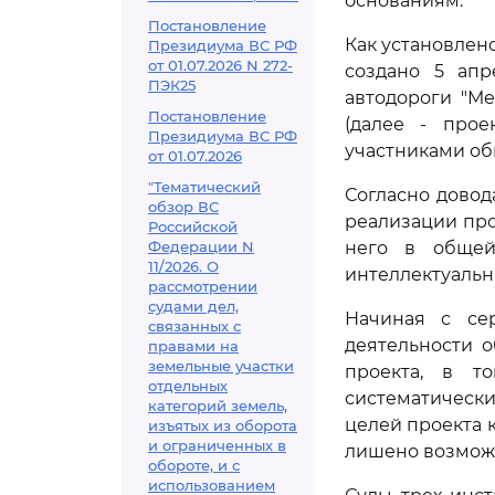
основаниям.
Постановление
Как установлен
Президиума ВС РФ
от 01.07.2026 N 272-
создано 5 апр
ПЭК25
автодороги "М
Постановление
(далее - прое
Президиума ВС РФ
участниками об
от 01.07.2026
"Тематический
Согласно довод
обзор ВС
реализации про
Российской
Федерации N
него в общей 
11/2026. О
интеллектуальн
рассмотрении
судами дел,
Начиная с сер
связанных с
деятельности 
правами на
земельные участки
проекта, в то
отдельных
систематическ
категорий земель,
целей проекта 
изъятых из оборота
и ограниченных в
лишено возможн
обороте, и с
использованием