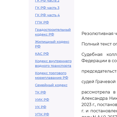
ГК РФ часть 2
ГК РФ часть 3
ГК РФ часть 4
ГПК РФ
Градостроительный
Резолютивная ча
кодекс РФ
Жилищный кодекс
Полный текст о
РФ
КАС РФ
Судебная кол
Федерации в со
Кодекс внутреннего
водного транспорта
председательст
Кодекс торгового
мореплавания РФ
судей Грачевой 
Семейный кодекс
рассмотрела в
ТК РФ
Александра Ник
УИК РФ
2023 г., постан
УК РФ
г. и постановл
УПК РФ