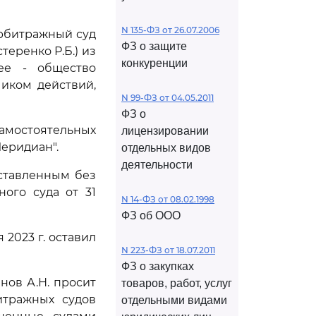
N 135-ФЗ от 26.07.2006
арбитражный суд
ФЗ о защите
еренко Р.Б.) из
конкуренции
лее - общество
чиком действий,
N 99-ФЗ от 04.05.2011
ФЗ о
амостоятельных
лицензировании
еридиан".
отдельных видов
деятельности
оставленным без
ого суда от 31
N 14-ФЗ от 08.02.1998
ФЗ об ООО
2023 г. оставил
N 223-ФЗ от 18.07.2011
ФЗ о закупках
нов А.Н. просит
товаров, работ, услуг
итражных судов
отдельными видами