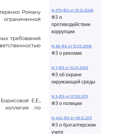
N 273-ФЗ от 25.12.2008
теренко Роману
ФЗ о
ограниченной
противодействии
коррупции
ьных требований
ветственностью
N 38-ФЗ от 13.03.2006
ФЗ о рекламе
N 7-ФЗ от 10.01.2002
ФЗ об охране
окружающей среды
N 3-ФЗ от 07.02.2011
орисовой Е.Е.,
ФЗ о полиции
я коллегия по
N 402-ФЗ от 06.12.2011
ФЗ о бухгалтерском
учете