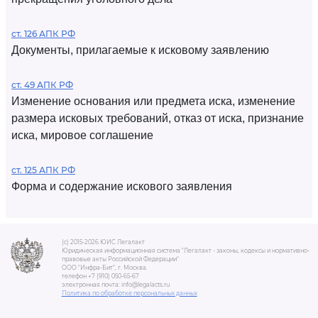
ст. 126 АПК РФ
Документы, прилагаемые к исковому заявлению
ст. 49 АПК РФ
Изменение основания или предмета иска, изменение
размера исковых требований, отказ от иска, признание
иска, мировое соглашение
ст. 125 АПК РФ
Форма и содержание искового заявления
(c) 2015-2026 ЮИС Легалакт
Юридическая информационная система "Легалакт - законы, кодексы и нормативно-
правовые акты Российской Федерации"
ООО "Инфра-Бит", г. Москва.
телефон +7 (910) 050-65-67
электронная почта: info@legalacts.ru
Политика по обработке персональных данных